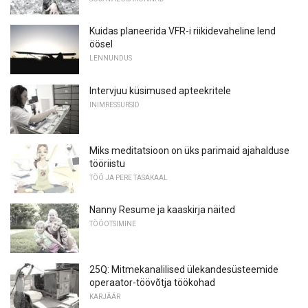
Kuidas planeerida VFR-i riikidevaheline lend
öösel
LENNUNDUS
Intervjuu küsimused apteekritele
INIMRESSURSID
Miks meditatsioon on üks parimaid ajahalduse
tööriistu
TÖÖ JA PERE TASAKAAL
Nanny Resume ja kaaskirja näited
TÖÖOTSIMINE
25Q: Mitmekanalilised ülekandesüsteemide
operaator-töövõtja töökohad
KARJÄÄR