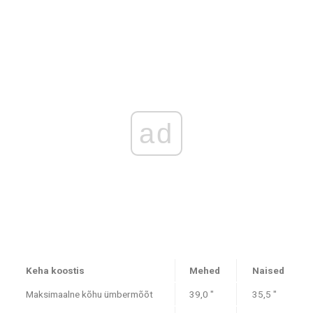
ad
Keha koostis
Mehed
Naised
Maksimaalne kõhu ümbermõõt
39,0 "
35,5 "