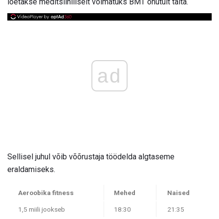
loetakse meditsiiniliselt võimatuks BMT ohutult täita.
ad
Sellisel juhul võib võõrustaja töödelda algtaseme
eraldamiseks.
Aeroobika fitness
Mehed
Naised
1,5 miili jookseb
18:30
21:35