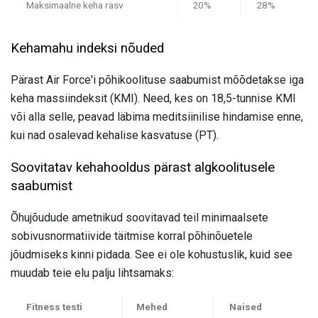
Maksimaalne keha rasv
20%
28%
Kehamahu indeksi nõuded
Pärast Air Force'i põhikoolituse saabumist mõõdetakse iga
keha massiindeksit (KMI). Need, kes on 18,5-tunnise KMI
või alla selle, peavad läbima meditsiinilise hindamise enne,
kui nad osalevad kehalise kasvatuse (PT).
Soovitatav kehahooldus pärast algkoolitusele
saabumist
Õhujõudude ametnikud soovitavad teil minimaalsete
sobivusnormatiivide täitmise korral põhinõuetele
jõudmiseks kinni pidada. See ei ole kohustuslik, kuid see
muudab teie elu palju lihtsamaks:
Fitness testi
Mehed
Naised