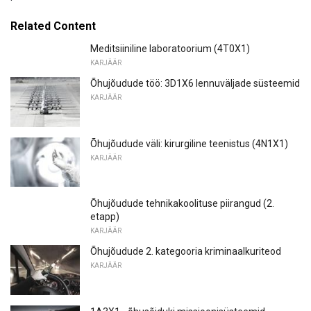
Related Content
Meditsiiniline laboratoorium (4T0X1)
KARJÄÄR
Õhujõudude töö: 3D1X6 lennuväljade süsteemid
KARJÄÄR
Õhujõudude väli: kirurgiline teenistus (4N1X1)
KARJÄÄR
Õhujõudude tehnikakoolituse piirangud (2.
etapp)
KARJÄÄR
Õhujõudude 2. kategooria kriminaalkuriteod
KARJÄÄR