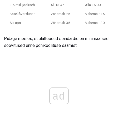
1,5 miili jookseb
All 13:45
Alla 16:00
Kätekõverdused
Vähemalt 25
Vähemalt 15
Sit-ups
Vähemalt 35
Vähemalt 30
Pidage meeles, et ülaltoodud standardid on minimaalsed
soovitused enne põhikoolituse saamist.
ad