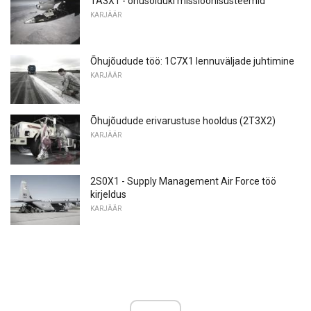
1A3X1 - õhusõiduki missioonisüsteemid
KARJÄÄR
Õhujõudude töö: 1C7X1 lennuväljade juhtimine
KARJÄÄR
Õhujõudude erivarustuse hooldus (2T3X2)
KARJÄÄR
2S0X1 - Supply Management Air Force töö
kirjeldus
KARJÄÄR