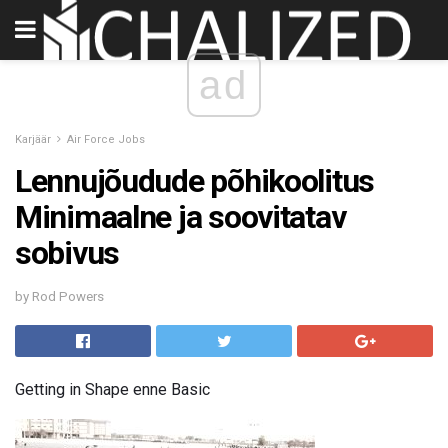
ad
Karjäär
Air Force Jobs
Lennujõudude põhikoolitus
Minimaalne ja soovitatav
sobivus
by Rod Powers
Getting in Shape enne Basic