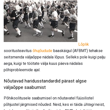
Lõplik
sooritusteavitus
õhujõudude
baaskäigul (AFBMT) tehakse
seitsmenda väljaõppe nädala lõpus. Selleks pole kuigi palju
aega, kuigi te töötate välja kuus päeva nädalas
põhiprobleemide ajal.
Nõutavad haridusstandardid pärast algse
väljaõppe saabumist
Põhikoolitusele saabumisel on nõutavatel füüsilistel
põhjustel järgmised nõuded. Neid, kes ei täida
ühtegi
neist,