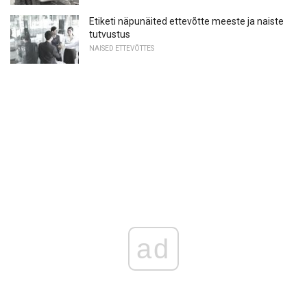
Etiketi näpunäited ettevõtte meeste ja naiste
tutvustus
NAISED ETTEVÕTTES
ad