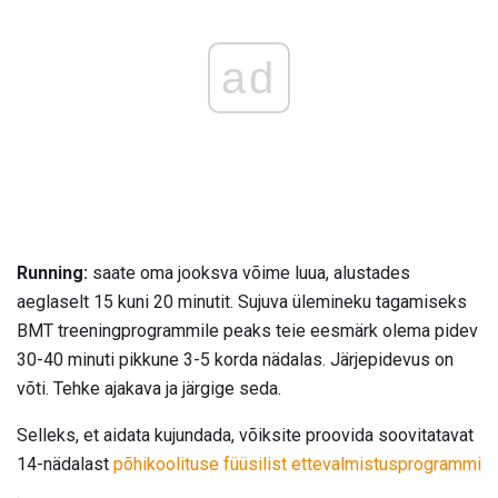
ad
Running:
saate oma jooksva võime luua, alustades
aeglaselt 15 kuni 20 minutit. Sujuva ülemineku tagamiseks
BMT treeningprogrammile peaks teie eesmärk olema pidev
30-40 minuti pikkune 3-5 korda nädalas. Järjepidevus on
võti. Tehke ajakava ja järgige seda.
Selleks, et aidata kujundada, võiksite proovida soovitatavat
14-nädalast
põhikoolituse füüsilist ettevalmistusprogrammi
.