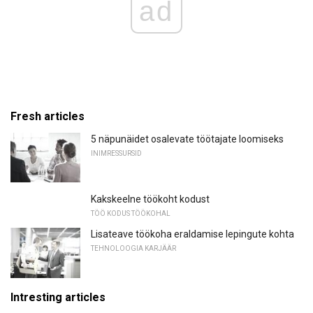
ad
Fresh articles
5 näpunäidet osalevate töötajate loomiseks
INIMRESSURSID
Kakskeelne töökoht kodust
TÖÖ KODUS TÖÖKOHAL
Lisateave töökoha eraldamise lepingute kohta
TEHNOLOOGIA KARJÄÄR
Intresting articles