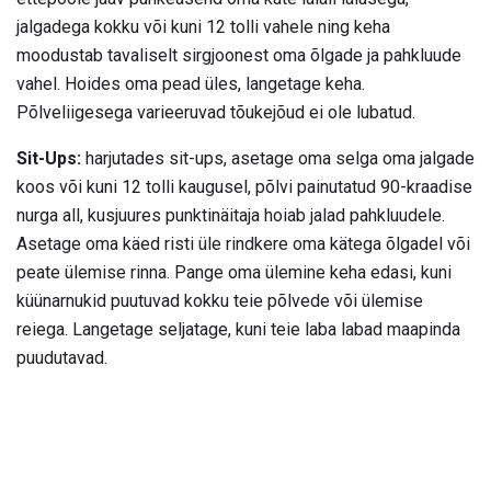
jalgadega kokku või kuni 12 tolli vahele ning keha
moodustab tavaliselt sirgjoonest oma õlgade ja pahkluude
vahel. Hoides oma pead üles, langetage keha.
Põlveliigesega varieeruvad tõukejõud ei ole lubatud.
Sit-Ups:
harjutades sit-ups, asetage oma selga oma jalgade
koos või kuni 12 tolli kaugusel, põlvi painutatud 90-kraadise
nurga all, kusjuures punktinäitaja hoiab jalad pahkluudele.
Asetage oma käed risti üle rindkere oma kätega õlgadel või
peate ülemise rinna. Pange oma ülemine keha edasi, kuni
küünarnukid puutuvad kokku teie põlvede või ülemise
reiega. Langetage seljatage, kuni teie laba labad maapinda
puudutavad.