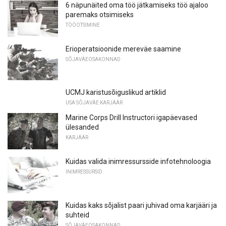
6 näpunäited oma töö jätkamiseks töö ajaloo
paremaks otsimiseks
TÖÖOTSIMINE
Erioperatsioonide mereväe saamine
SÕJAVÄEOSAKONNAD
UCMJ karistusõiguslikud artiklid
USA SÕJAVÄE KARJÄÄR
Marine Corps Drill Instructori igapäevased
ülesanded
KARJÄÄR
Kuidas valida inimressursside infotehnoloogia
INIMRESSURSID
Kuidas kaks sõjalist paari juhivad oma karjääri ja
suhteid
SÕJAVÄEOSAKONNAD