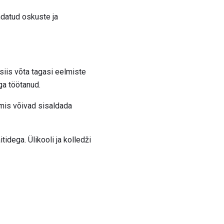
ndatud oskuste ja
siis võta tagasi eelmiste
ga töötanud.
 mis võivad sisaldada
tidega. Ülikooli ja kolledži