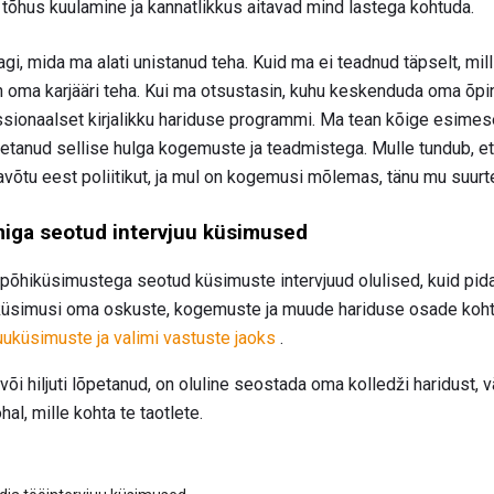
u tõhus kuulamine ja kannatlikkus aitavad mind lastega kohtuda.
gi, mida ma alati unistanud teha. Kuid ma ei teadnud täpselt, mill
n oma karjääri teha. Kui ma otsustasin, kuhu keskenduda oma õpin
ssionaalset kirjalikku hariduse programmi. Ma tean kõige esimeses
etanud sellise hulga kogemuste ja teadmistega. Mulle tundub, et o
navõtu eest poliitikut, ja mul on kogemusi mõlemas, tänu mu suurt
iga seotud intervjuu küsimused
 põhiküsimustega seotud küsimuste intervjuud olulised, kuid pida
küsimusi oma oskuste, kogemuste ja muude hariduse osade kohta
uuküsimuste ja valimi vastuste jaoks
.
 või hiljuti lõpetanud, on oluline seostada oma kolledži haridust, v
al, mille kohta te taotlete.