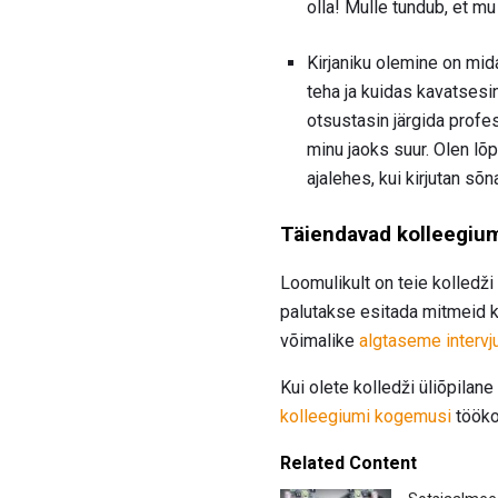
olla! Mulle tundub, et m
Kirjaniku olemine on mida
teha ja kuidas kavatsesi
otsustasin järgida profe
minu jaoks suur. Olen lõp
ajalehes, kui kirjutan sõ
Täiendavad kolleegium
Loomulikult on teie kolledži
palutakse esitada mitmeid 
võimalike
algtaseme intervj
Kui olete kolledži üliõpilane
kolleegiumi kogemusi
töökoh
Related Content