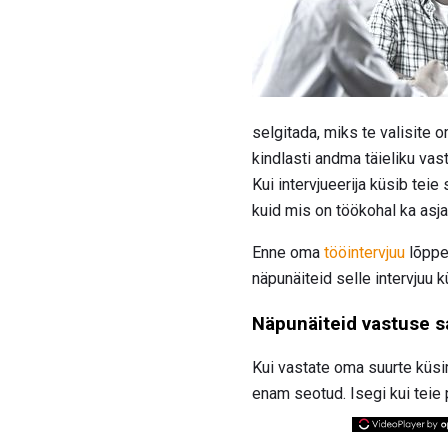
selgitada, miks te valisite 
kindlasti andma täieliku vas
Kui intervjueerija küsib tei
kuid mis on töökohal ka asj
Enne oma
tööintervjuu
lõppe
näpunäiteid selle intervjuu
Näpunäiteid vastuse s
Kui vastate oma suurte küs
enam seotud. Isegi kui teie