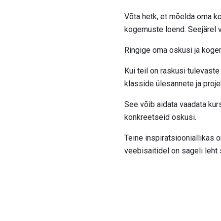
Võta hetk, et mõelda oma ko
kogemuste loend. Seejärel v
Ringige oma oskusi ja koge
Kui teil on raskusi tulevas
klasside ülesannete ja proje
See võib aidata vaadata kur
konkreetseid oskusi.
Teine inspiratsiooniallikas o
veebisaitidel on sageli leht 