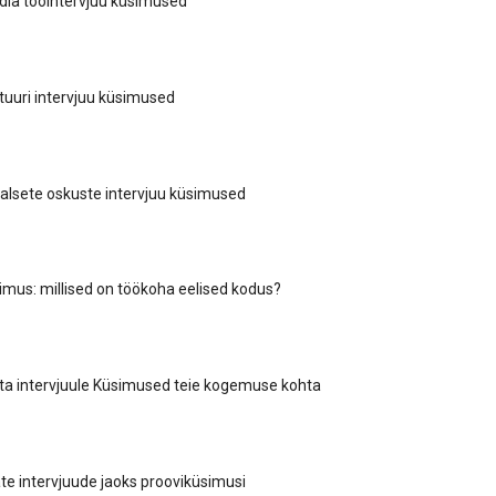
dia tööintervjuu küsimused
D
ltuuri intervjuu küsimused
D
alsete oskuste intervjuu küsimused
D
simus: millised on töökoha eelised kodus?
D
ta intervjuule Küsimused teie kogemuse kohta
D
e intervjuude jaoks prooviküsimusi