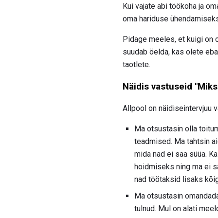
Kui vajate abi töökoha ja o
oma hariduse ühendamiseks 
Pidage meeles, et kuigi on o
suudab öelda, kas olete ebaõ
taotlete.
Näidis vastuseid "Miks
Allpool on näidiseintervjuu 
Ma otsustasin olla toitu
teadmised. Ma tahtsin ai
mida nad ei saa süüa. Ka
hoidmiseks ning ma ei sa
nad töötaksid lisaks kõi
Ma otsustasin omandada o
tulnud. Mul on alati mee