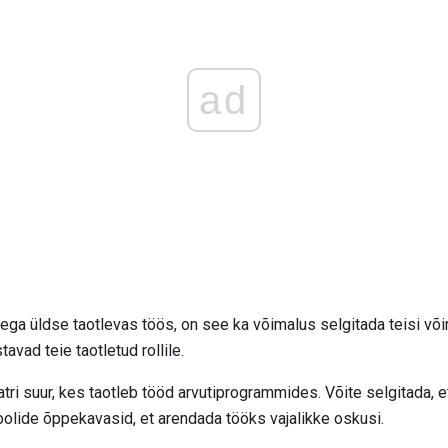
ad
iega üldse taotlevas töös, on see ka võimalus selgitada teisi võim
vad teie taotletud rollile.
atri suur, kes taotleb tööd arvutiprogrammides. Võite selgitada, 
oolide õppekavasid, et arendada tööks vajalikke oskusi.