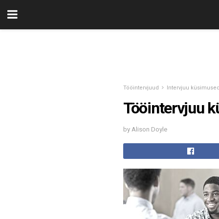
Tööintervjuud
Intervjuu küsimused
Tööintervjuu k
by Alison Doyle