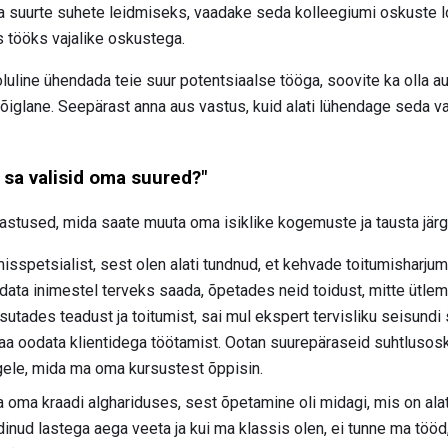
ma suurte suhete leidmiseks, vaadake seda kolleegiumi oskuste l
tööks vajalike oskustega.
luline ühendada teie suur potentsiaalse tööga, soovite ka olla au
iglane. Seepärast anna aus vastus, kuid alati lühendage seda vas
 sa valisid oma suured?"
vastused, mida saate muuta oma isiklike kogemuste ja tausta järg
misspetsialist, sest olen alati tundnud, et kehvade toitumisharju
data inimestel terveks saada, õpetades neid toidust, mitte ütlem
sutades teadust ja toitumist, sai mul ekspert tervisliku seisundi
a oodata klientidega töötamist. Ootan suurepäraseid suhtlusosku
gele, mida ma oma kursustest õppisin.
ma kraadi alghariduses, sest õpetamine oli midagi, mis on alat
ldinud lastega aega veeta ja kui ma klassis olen, ei tunne ma töö