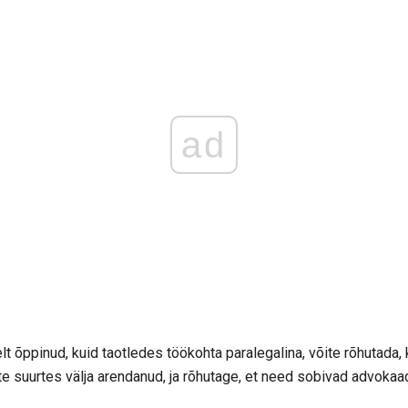
ad
lt õppinud, kuid taotledes töökohta paralegalina, võite rõhutada, k
e suurtes välja arendanud, ja rõhutage, et need sobivad advoka