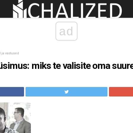
ad
 ja vastused
üsimus: miks te valisite oma suur