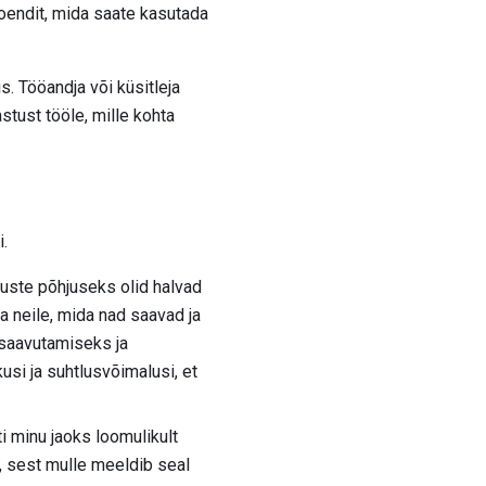
oendit, mida saate kasutada
s. Tööandja või küsitleja
tust tööle, mille kohta
i.
muste põhjuseks olid halvad
a neile, mida nad saavad ja
 saavutamiseks ja
si ja suhtlusvõimalusi, et
i minu jaoks loomulikult
d, sest mulle meeldib seal