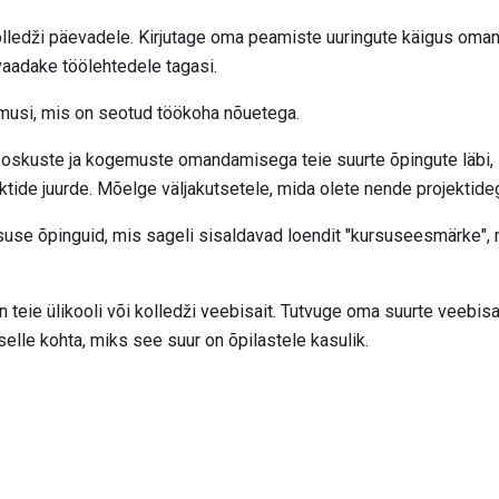
lledži päevadele. Kirjutage oma peamiste uuringute käigus oma
aadake töölehtedele tagasi.
musi, mis on seotud töökoha nõuetega.
te oskuste ja kogemuste omandamisega teie suurte õpingute läbi, 
ktide juurde. Mõelge väljakutsetele, mida olete nende projektide
suse õpinguid, mis sageli sisaldavad loendit "kursuseesmärke",
n teie ülikooli või kolledži veebisait. Tutvuge oma suurte veebisai
selle kohta, miks see suur on õpilastele kasulik.