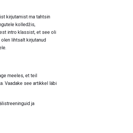
ist kirjutamist ma tahtsin
gutele kolledžis,
t intro klassist, et see oli
len lihtsalt kirjutanud
ele.
ge meeles, et teil
. Vaadake see artikkel läbi
älistreeninguid ja