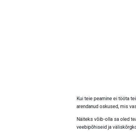
Kui teie peamine ei tööta te
arendanud oskused, mis vasta
Näiteks võib-olla sa oled te
veebipõhiseid ja väliskõrgk