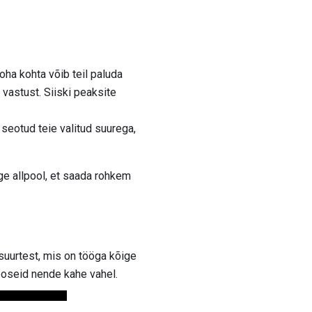
oha kohta võib teil paluda
 vastust. Siiski peaksite
 seotud teie valitud suurega,
ge allpool, et saada rohkem
uurtest, mis on tööga kõige
seoseid nende kahe vahel.