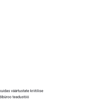
uidas väärtustate kriitilise
adibüroo teadustöö