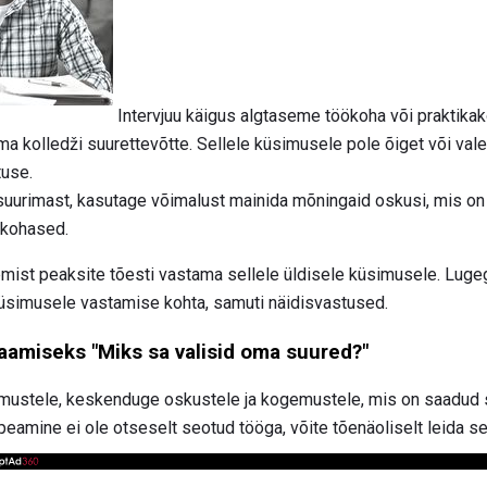
Intervjuu käigus algtaseme töökoha või praktikak
oma kolledži suurettevõtte. Sellele küsimusele pole õiget või vale
tuse.
e suurimast, kasutage võimalust mainida mõningaid oskusi, mis on
akohased.
mist peaksite tõesti vastama sellele üldisele küsimusele. Luge
 küsimusele vastamise kohta, samuti näidisvastused.
aamiseks "Miks sa valisid oma suured?"
imustele, keskenduge oskustele ja kogemustele, mis on saadud s
 peamine ei ole otseselt seotud tööga, võite tõenäoliselt leida 