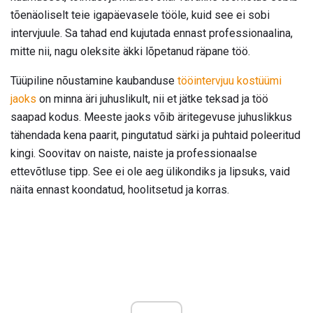
tõenäoliselt teie igapäevasele tööle, kuid see ei sobi
intervjuule. Sa tahad end kujutada ennast professionaalina,
mitte nii, nagu oleksite äkki lõpetanud räpane töö.
Tüüpiline nõustamine kaubanduse
tööintervjuu kostüümi
jaoks
on minna äri juhuslikult, nii et jätke teksad ja töö
saapad kodus. Meeste jaoks võib äritegevuse juhuslikkus
tähendada kena paarit, pingutatud särki ja puhtaid poleeritud
kingi. Soovitav on naiste, naiste ja professionaalse
ettevõtluse tipp. See ei ole aeg ülikondiks ja lipsuks, vaid
näita ennast koondatud, hoolitsetud ja korras.