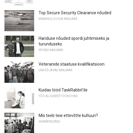
Top Secure Security Clearance nõuded
KRIMINOLOOGIA KARJÄÄR
Hariduse nõuded spordi juhtimiseks ja
turunduseks
SPORDI KARJÄÄR
Veteranide staatuse kvalifikatsioon
USA SÕJAVÄE KARJÄÄR
Kuidas tööd TaskRabbit'ile
TÖÖ-ALGUSEST-TÖÖKOHAD
Mis teeb teie ettevõtte kultuuri?
INIMRESSURSID