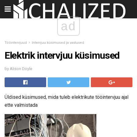
ad
Tööintervjuud
Intervjuu küsimused ja vastused
Elektrik intervjuu küsimused
by Alison Doyle
Üldised küsimused, mida tuleb elektrikute tööintervjuu ajal
ette valmistada