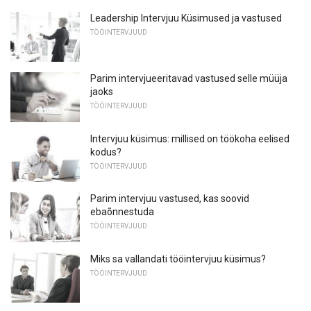
Leadership Intervjuu Küsimused ja vastused
TÖÖINTERVJUUD
Parim intervjueeritavad vastused selle müüja
jaoks
TÖÖINTERVJUUD
Intervjuu küsimus: millised on töökoha eelised
kodus?
TÖÖINTERVJUUD
Parim intervjuu vastused, kas soovid
ebaõnnestuda
TÖÖINTERVJUUD
Miks sa vallandati tööintervjuu küsimus?
TÖÖINTERVJUUD