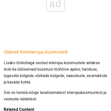
ad
Üldised tööintervjuu küsimused
Lisaks töökohaga seotud intervjuu küsimustele antakse
teile ka üldisemaid küsimusi tööhõive ajaloo, hariduse,
tugevate külgede, nõrkade külgede, saavutuste, eesmärkide
ja kavade kohta.
Siin on loetelu kõige tavalisematest intervjuuküsimustest ja
vastuste näidetest.
Related Content