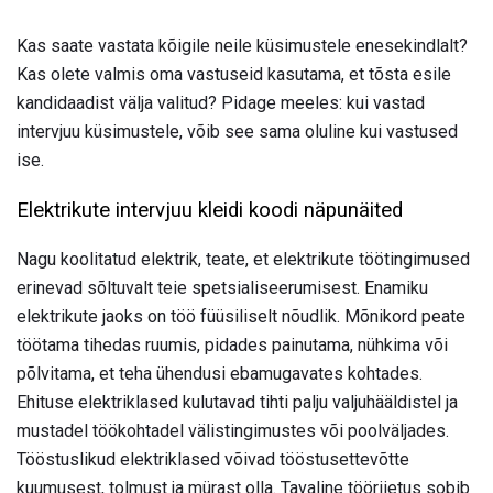
Kas saate vastata kõigile neile küsimustele enesekindlalt?
Kas olete valmis oma vastuseid kasutama, et tõsta esile
kandidaadist välja valitud? Pidage meeles: kui vastad
intervjuu küsimustele, võib see sama oluline kui vastused
ise.
Elektrikute intervjuu kleidi koodi näpunäited
Nagu koolitatud elektrik, teate, et elektrikute töötingimused
erinevad sõltuvalt teie spetsialiseerumisest. Enamiku
elektrikute jaoks on töö füüsiliselt nõudlik. Mõnikord peate
töötama tihedas ruumis, pidades painutama, nühkima või
põlvitama, et teha ühendusi ebamugavates kohtades.
Ehituse elektriklased kulutavad tihti palju valjuhääldistel ja
mustadel töökohtadel välistingimustes või poolväljades.
Tööstuslikud elektriklased võivad tööstusettevõtte
kuumusest, tolmust ja mürast olla. Tavaline tööriietus sobib