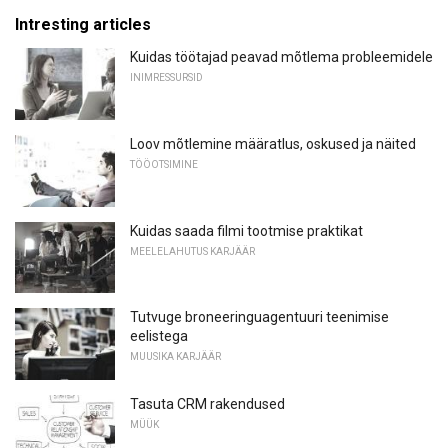
Intresting articles
Kuidas töötajad peavad mõtlema probleemidele
INIMRESSURSID
Loov mõtlemine määratlus, oskused ja näited
TÖÖOTSIMINE
Kuidas saada filmi tootmise praktikat
MEELELAHUTUS KARJÄÄR
Tutvuge broneeringuagentuuri teenimise
eelistega
MUUSIKA KARJÄÄR
Tasuta CRM rakendused
MÜÜK