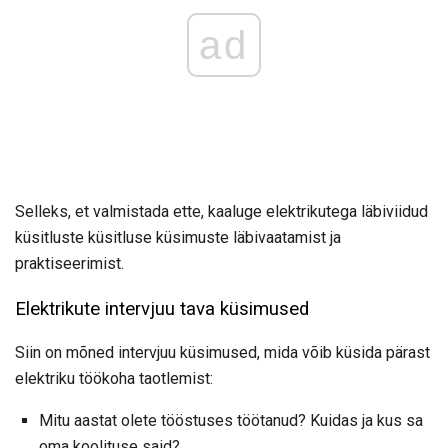
ad
Selleks, et valmistada ette, kaaluge elektrikutega läbiviidud
küsitluste küsitluse küsimuste läbivaatamist ja
praktiseerimist.
Elektrikute intervjuu tava küsimused
Siin on mõned intervjuu küsimused, mida võib küsida pärast
elektriku töökoha taotlemist:
Mitu aastat olete tööstuses töötanud? Kuidas ja kus sa
oma koolituse said?