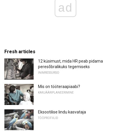
ad
Fresh articles
12 küsimust, mida HR peab pidama
peresõbralikuks tegemiseks
INIMRESSURSID
Mis on tööteraapiaabi?
KARJÄÄRIPLANEERIMINE
Eksootilise lindu kasvataja
TÖÖPROFIILID