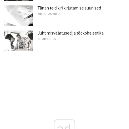
Tänan teid kiri kirjutamise suunised
KIRJAD JA KIRJAD
Juhtimisväärtused ja töökoha eetika
INIMRESSURSID
ad