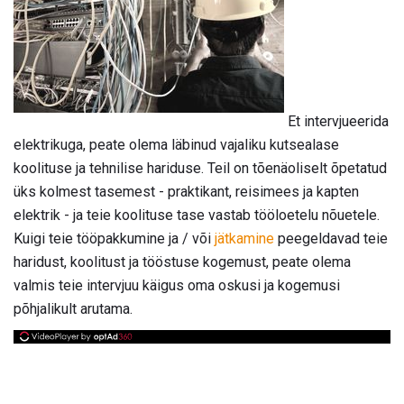
Et intervjueerida
elektrikuga, peate olema läbinud vajaliku kutsealase
koolituse ja tehnilise hariduse. Teil on tõenäoliselt õpetatud
üks kolmest tasemest - praktikant, reisimees ja kapten
elektrik - ja teie koolituse tase vastab tööloetelu nõuetele.
Kuigi teie tööpakkumine ja / või
jätkamine
peegeldavad teie
haridust, koolitust ja tööstuse kogemust, peate olema
valmis teie intervjuu käigus oma oskusi ja kogemusi
põhjalikult arutama.