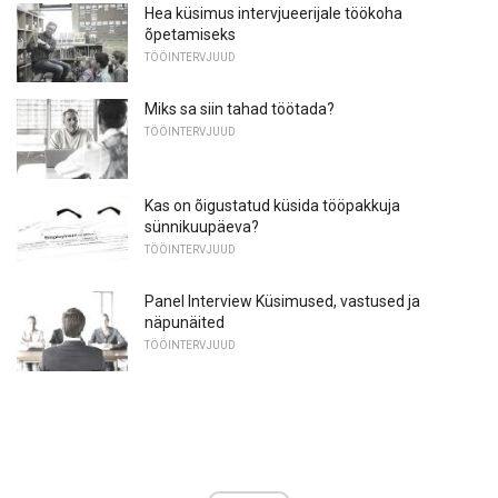
Hea küsimus intervjueerijale töökoha
õpetamiseks
TÖÖINTERVJUUD
Miks sa siin tahad töötada?
TÖÖINTERVJUUD
Kas on õigustatud küsida tööpakkuja
sünnikuupäeva?
TÖÖINTERVJUUD
Panel Interview Küsimused, vastused ja
näpunäited
TÖÖINTERVJUUD