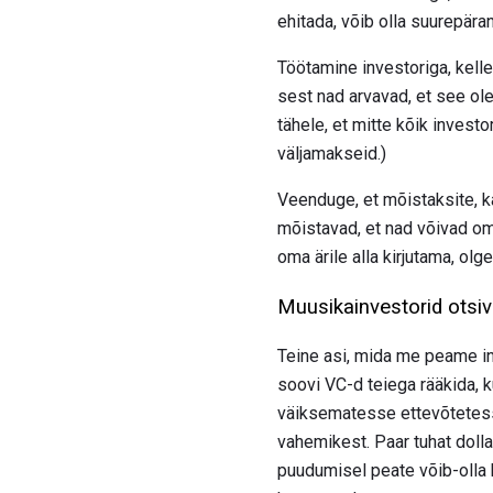
ehitada, võib olla suurepäran
Töötamine investoriga, kelle
sest nad arvavad, et see ole
tähele, et mitte kõik invest
väljamakseid.)
Veenduge, et mõistaksite, ka
mõistavad, et nad võivad om
oma ärile alla kirjutama, ol
Muusikainvestorid otsiv
Teine asi, mida me peame inv
soovi VC-d teiega rääkida, k
väiksematesse ettevõtetesse
vahemikest. Paar tuhat doll
puudumisel peate võib-olla k