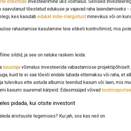
rte etikettide
investeerimine üks võimalus. Sellised investeering
tiga saavutanud tõestatud edukuse ja vajavad raha laiendamiseks 
lelegi, kes kasutab
edukat indie-märgistust
minevikus või on kuns
ise rahastamise kasutamine teie etiketi kontrollimist, mis pole 
iline sildid, ja see on natuke raskem leida.
la
turustaja
võimalus investeerida vabastamisse projektipõhiselt. 
ga, kuid te ei saa tõesti endale lubada ettemaksu või raha, et al
ja tulevikus ette astuda albumis teenitud kasum või laen, mis mu
bumi kasumi suuremat kärpeid. Edasimüüjad võivad
tootmisprotse
les pidada, kui otsite investorit
leda äriotsuste tegemises? Kui jah, siis kas neil on