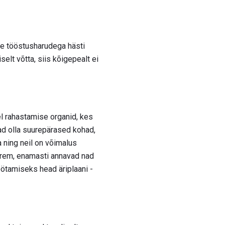
ste tööstusharudega hästi
elt võtta, siis kõigepealt ei
el rahastamise organid, kes
d olla suurepärased kohad,
 ning neil on võimalus
parem, enamasti annavad nad
öötamiseks head äriplaani -