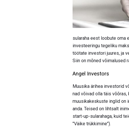
sularaha eest loobute oma e
investeeringu tegeliku maks
töötate investori juures, ja 
Siin on mõned võimalused 
Angel Investors
Muusika ärihea investorid võ
nad võivad olla täis võõras,
muusikakeskuste inglid on
anda. Teised on lihtsalt inim
start-up-sularahaga, kuid t
"Väike trükkimine").