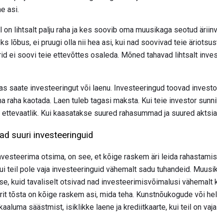
e asi.
l on lihtsalt palju raha ja kes soovib oma muusikaga seotud äriin
ks lõbus, ei pruugi olla nii hea asi, kui nad soovivad teie äriots
orid ei soovi teie ettevõttes osaleda. Mõned tahavad lihtsalt inve
s saate investeeringut või laenu. Investeeringud toovad investoril
a raha kaotada. Laen tuleb tagasi maksta. Kui teie investor sunn
ge ettevaatlik. Kui kaasatakse suured rahasummad ja suured aktsi
ad suuri investeeringuid
esteerima otsima, on see, et kõige raskem äri leida rahastamist 
ui teil pole vaja investeeringuid vähemalt sadu tuhandeid. Muusik
, kuid tavaliselt otsivad nad investeerimisvõimalusi vähemalt
arit tõsta on kõige raskem asi, mida teha. Kunstnõukogude või h
aaluma säästmist, isiklikke laene ja krediitkaarte, kui teil on vaj