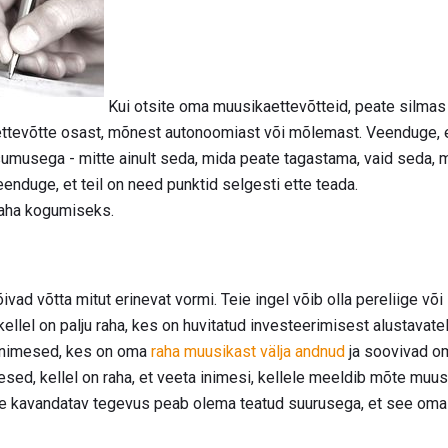
Kui otsite oma muusikaettevõtteid, peate silmas
ttevõtte osast, mõnest autonoomiast või mõlemast. Veenduge, et
umusega - mitte ainult seda, mida peate tagastama, vaid seda, mi
veenduge, et teil on need punktid selgesti ette teada.
raha kogumiseks.
ivad võtta mitut erinevat vormi. Teie ingel võib olla pereliige võ
 kellel on palju raha, kes on huvitatud investeerimisest alustavat
 inimesed, kes on oma
raha muusikast välja andnud
ja soovivad om
esed, kellel on raha, et veeta inimesi, kellele meeldib mõte muusi
eie kavandatav tegevus peab olema teatud suurusega, et see oma 