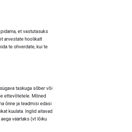
 pidama, et vastutasuks
 arvestate hoolikalt
da te ohverdate, kui te
i sügava taskuga sõber või
ele ettevõtetele. Mõned
a õnne ja teadmisi edasi
kat kuulata. Inglid aitavad
aega väärtaks (vt lõiku