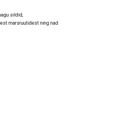
agu sildid,
test marsruutidest ning nad