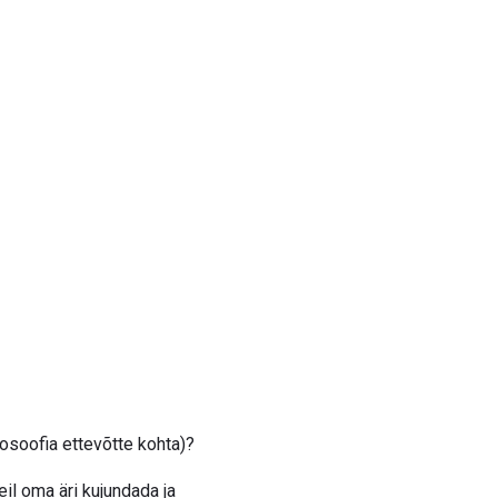
losoofia ettevõtte kohta)?
il oma äri kujundada ja