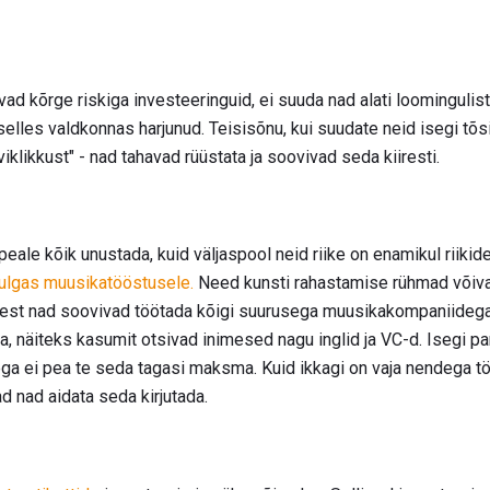
sivad kõrge riskiga investeeringuid, ei suuda nad alati loominguli
selles valdkonnas harjunud. Teisisõnu, kui suudate neid isegi tõsis
viklikkust" - nad tahavad rüüstata ja soovivad seda kiiresti.
ale kõik unustada, kuid väljaspool neid riike on enamikul riikid
ulgas muusikatööstusele.
Need kunsti rahastamise rühmad võiva
 sest nad soovivad töötada kõigi suurusega muusikakompaniidega
a, näiteks kasumit otsivad inimesed nagu inglid ja VC-d. Isegi 
ega ei pea te seda tagasi maksma. Kuid ikkagi on vaja nendega t
ad nad aidata seda kirjutada.