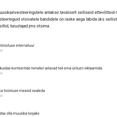
sikainvesteeringutele antakse tavaliselt selliseid ettevõtteid n
steeringuid otsivatele bändidele on raske aega läbida üks sellis
ltid, turustajad jms otsima. .
tööstuse internatuur
ÄR
kuidas kontsertide nimekiri aitavad teil oma üritust reklaamida
ÄR
ka tööstuse messid osaleda
ÄR
das olla muusika loojaks