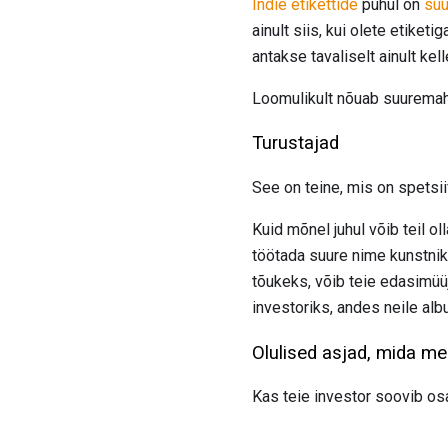
Indie etikettide
puhul on
suu
ainult siis, kui olete etike
antakse tavaliselt ainult kel
Loomulikult nõuab suuremahul
Turustajad
See on teine, mis on spetsiif
Kuid mõnel juhul võib teil ol
töötada suure nime kunstniku
tõukeks, võib teie edasimüü
investoriks, andes neile al
Olulised asjad, mida mee
Kas teie investor soovib osa