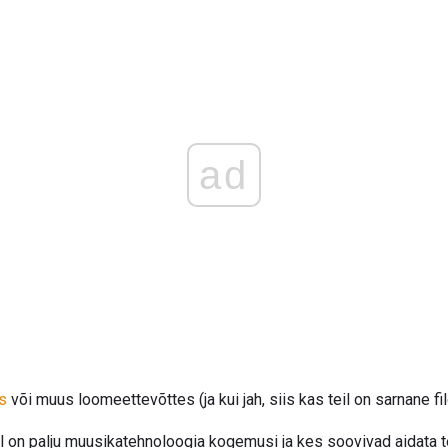
ad
s
või muus loomeettevõttes (ja kui jah, siis kas teil on sarnane fi
l on palju muusikatehnoloogia kogemusi ja kes soovivad aidata te