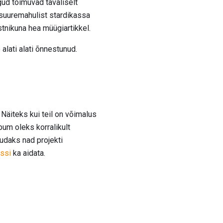
ud toimuvad tavaliselt
- suuremahulist stardikassa
tnikuna hea müügiartikkel.
alati alati õnnestunud.
Näiteks kui teil on võimalus
bum oleks korralikult
udaks nad projekti
ssi
ka aidata.