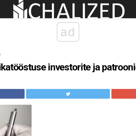
ad
d
atööstuse investorite ja patroon