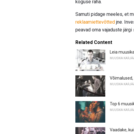
koguse raha.
Samuti pidage meeles, et muu
reklaamiettevõtted
jne. Inve
peavad oma vajaduste järgi si
Related Content
Leia muusika
MUUSIKA KARJÄ
Võimalused, 
MUUSIKA KARJÄ
Top 6 muusi
MUUSIKA KARJÄ
Vaadake, kui