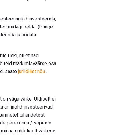
vesteeringuid investeerida,
ustes midagi öelda. (Pange
steerida ja oodata
e riski, nii et nad
ib teid märkimisväärse osa
ad, saate
juriidilist nõu
.
on väga väike. Üldiselt ei
a äri inglid investeerivad
 kümnetel tuhandetest
elde perekonna / sõprade
a minna suhteliselt väikese