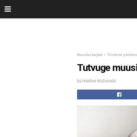
Muusika karjäär
Tööstuse põhitõe
Tutvuge muusik
by Heather McDonald