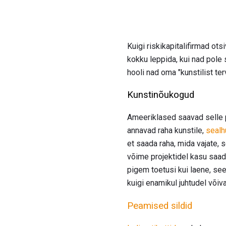
Kuigi riskikapitalifirmad ot
kokku leppida, kui nad pole 
hooli nad oma "kunstilist ter
Kunstinõukogud
Ameeriklased saavad selle pe
annavad raha kunstile,
sealh
et saada raha, mida vajate,
võime projektidel kasu saad
pigem toetusi kui laene, se
kuigi enamikul juhtudel võiv
Peamised sildid