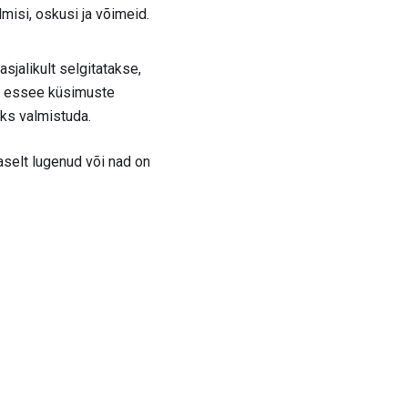
dmisi, oskusi ja võimeid.
jalikult selgitatakse,
ja essee küsimuste
eks valmistuda.
aselt lugenud või nad on