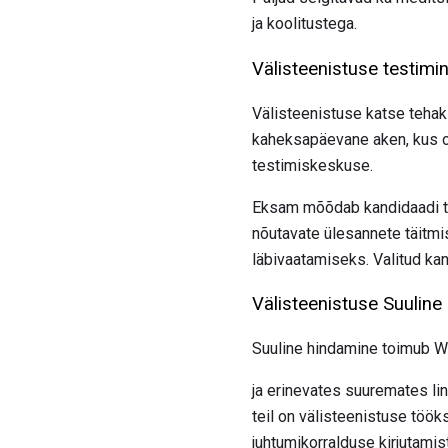
ja koolitustega.
Välisteenistuse testimi
Välisteenistuse katse tehak
kaheksapäevane aken, kus o
testimiskeskuse.
Eksam mõõdab kandidaadi te
nõutavate ülesannete täitmi
läbivaatamiseks. Valitud ka
Välisteenistuse Suuline
Suuline hindamine toimub W
ja erinevates suuremates l
teil on välisteenistuse töök
juhtumikorralduse kirjutamist