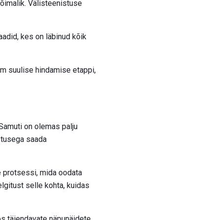
õimalik. Välisteenistuse
aadid, kes on läbinud kõik
enam suulise hindamise etappi,
 Samuti on olemas palju
ootusega saada
e protsessi, mida oodata
elgitust selle kohta, kuidas
oos täiendavate näpunäidete