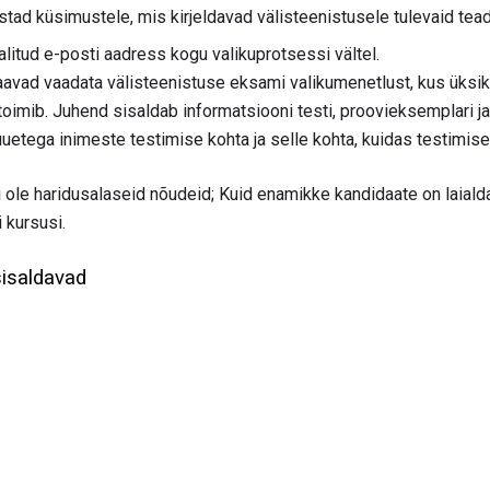
 vastad küsimustele, mis kirjeldavad välisteenistusele tulevaid tea
alitud e-posti aadress kogu valikuprotsessi vältel.
avad vaadata välisteenistuse eksami valikumenetlust, kus üksikas
toimib. Juhend sisaldab informatsiooni testi, proovieksemplari 
uuetega inimeste testimise kohta ja selle kohta, kuidas testimis
ole haridusalaseid nõudeid; Kuid enamikke kandidaate on laiald
 kursusi.
sisaldavad