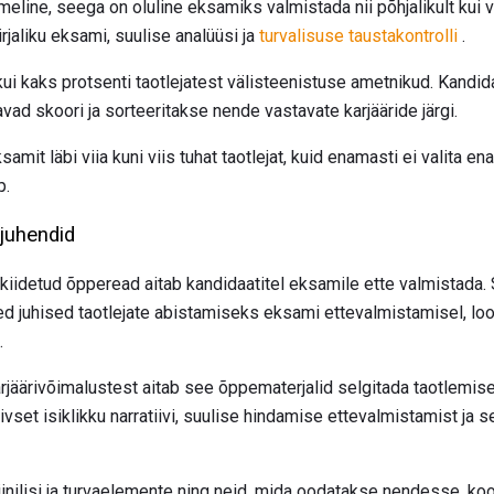
line, seega on oluline eksamiks valmistada nii põhjalikult kui v
rjaliku eksami, suulise analüüsi ja
turvalisuse taustakontrolli
.
ui kaks protsenti taotlejatest välisteenistuse ametnikud. Kandid
avad skoori ja sorteeritakse nende vastavate karjääride järgi.
amit läbi viia kuni viis tuhat taotlejat, kuid enamasti ei valita 
p.
juhendid
 kiidetud õpperead aitab kandidaatitel eksamile ette valmistada.
sed juhised taotlejate abistamiseks eksami ettevalmistamisel, l
.
arjäärivõimalustest aitab see õppematerjalid selgitada taotlemis
tiivset isiklikku narratiivi, suulise hindamise ettevalmistamist ja s
iinilisi ja turvaelemente ning neid, mida oodatakse nendesse, k