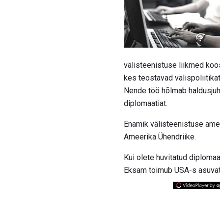
välisteenistuse liikmed koo
kes teostavad välispoliitikat
Nende töö hõlmab haldusjuhti
diplomaatiat.
Enamik välisteenistuse ame
Ameerika Ühendriike.
Kui olete huvitatud diploma
Eksam toimub USA-s asuvate