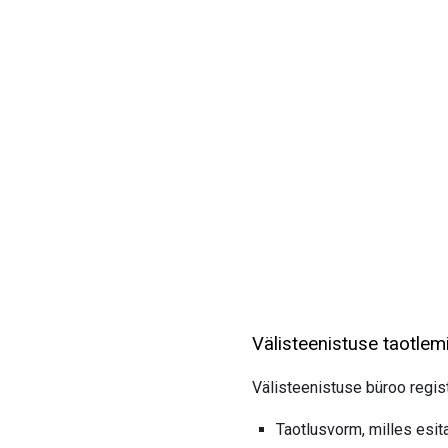
Välisteenistuse taotlem
Välisteenistuse büroo regist
Taotlusvorm, milles esitat