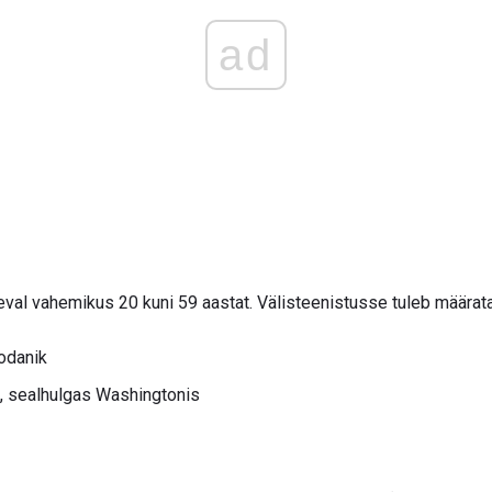
ad
val vahemikus 20 kuni 59 aastat. Välisteenistusse tuleb määrat
odanik
, sealhulgas Washingtonis