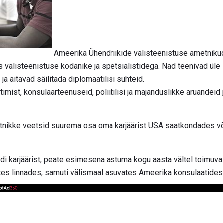
Ameerika Ühendriikide välisteenistuse ametniku
s välisteenistuse kodanike ja spetsialistidega. Nad teenivad ül
 ja aitavad säilitada diplomaatilisi suhteid.
mist, konsulaarteenuseid, poliitilisi ja majanduslikke aruandeid 
tnikke veetsid suurema osa oma karjäärist USA saatkondades võ
adi karjäärist, peate esimesena astuma kogu aasta vältel toimuva
s linnades, samuti välismaal asuvates Ameerika konsulaatides