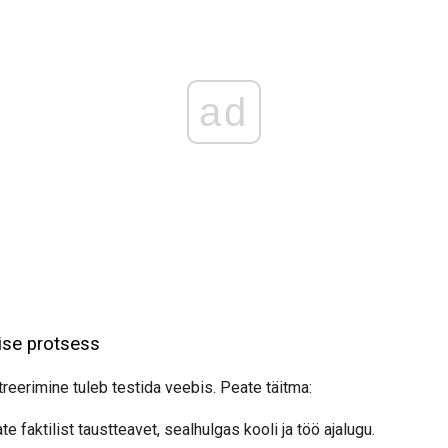
ad
ise protsess
reerimine tuleb testida veebis. Peate täitma:
e faktilist taustteavet, sealhulgas kooli ja töö ajalugu.