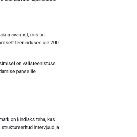
eakna avamist, mis on
rdselt teeninduses üle 200
imisel on välisteenistuse
ndamise paneelile
ärk on kindlaks teha, kas
truktureeritud intervjuud ja