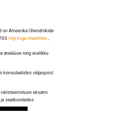
d on Ameerika Ühendriikide
e 165
riigi kogu maailmas
,
ja analüüse ning avalikku
i konsulaatides väljaspool
 välisteenistuse eksami.
 ja saatkondades.