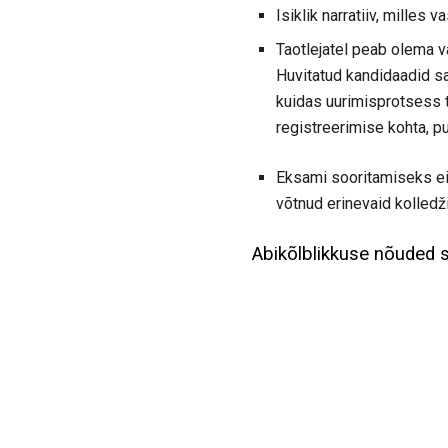
Isiklik narratiiv, milles
Taotlejatel peab olema v
Huvitatud kandidaadid sa
kuidas uurimisprotsess 
registreerimise kohta, p
Eksami sooritamiseks ei 
võtnud erinevaid kolledži
Abikõlblikkuse nõuded 