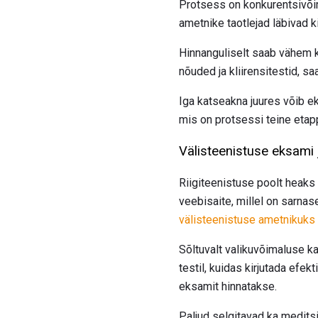
Protsess on konkurentsivõime
ametnike taotlejad läbivad ki
Hinnanguliselt saab vähem k
nõuded ja kliirensitestid, sa
Iga katseakna juures võib eks
mis on protsessi teine ​​etap
Välisteenistuse eksami 
Riigiteenistuse poolt heaks
veebisaite, millel on sarna
välisteenistuse ametnikuks
Sõltuvalt valikuvõimaluse k
testil, kuidas kirjutada efek
eksamit hinnatakse.
Paljud selgitavad ka medits