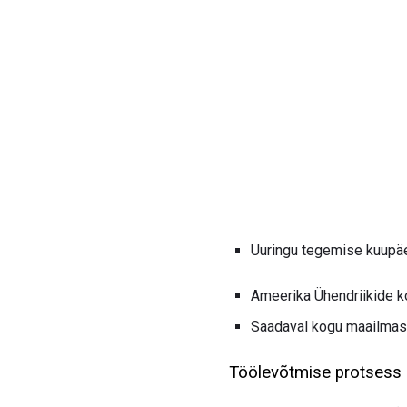
Uuringu tegemise kuupäe
Ameerika Ühendriikide k
Saadaval kogu maailmas
Töölevõtmise protsess