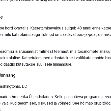
ne
se kord kvartalis. Katsetamisavaldus sulgeb 48 tundi enne kats
n mitu katsetamisaega. Istmed on saadaval ees-ja-peal, esmako
admisi ja arusaamist mitmest teemast, mis tööandmete analüüs
seks oluline. Katsetulemused edastatakse kvalifikatsioonide hi
ndidaadid kutsutakse suulisele hinnangule.
 hinnang
ashingtonis, DC
innades Ameerika Ühendriikides. Selle pühapäeva programmi eesm
s vajalikud teadmised, oskused ja võimed. See hõlmab grupitööd, s
.