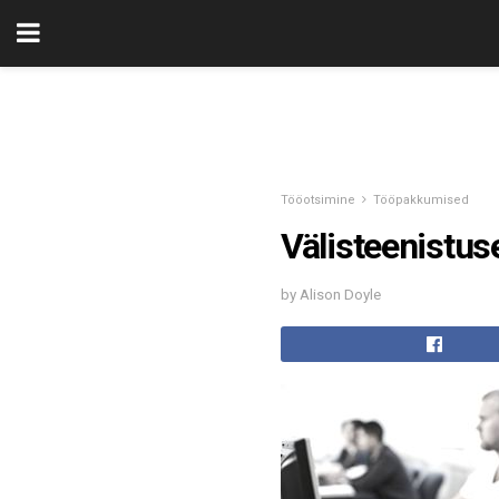
Tööotsimine
Tööpakkumised
Välisteenistus
by Alison Doyle