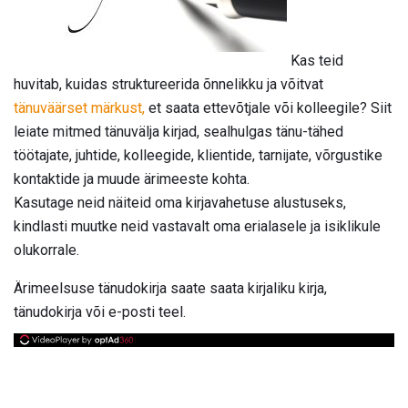
Kas teid
huvitab, kuidas struktureerida õnnelikku ja võitvat
tänuväärset märkust,
et saata ettevõtjale või kolleegile? Siit
leiate mitmed tänuvälja kirjad, sealhulgas tänu-tähed
töötajate, juhtide, kolleegide, klientide, tarnijate, võrgustike
kontaktide ja muude ärimeeste kohta.
Kasutage neid näiteid oma kirjavahetuse alustuseks,
kindlasti muutke neid vastavalt oma erialasele ja isiklikule
olukorrale.
Ärimeelsuse tänudokirja saate saata kirjaliku kirja,
tänudokirja või e-posti teel.