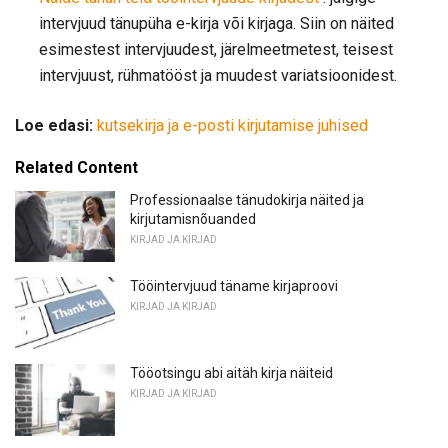
intervjuud tänupüha e-kirja või kirjaga. Siin on näited
esimestest intervjuudest, järelmeetmetest, teisest
intervjuust, rühmatööst ja muudest variatsioonidest.
Loe edasi:
kutsekirja ja e-posti kirjutamise juhised
Related Content
Professionaalse tänudokirja näited ja
kirjutamisnõuanded
KIRJAD JA KIRJAD
Tööintervjuud täname kirjaproovi
KIRJAD JA KIRJAD
Tööotsingu abi aitäh kirja näiteid
KIRJAD JA KIRJAD