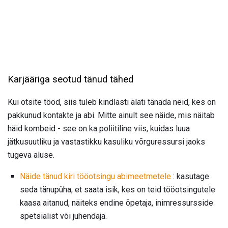
Karjääriga seotud tänud tähed
Kui otsite tööd, siis tuleb kindlasti alati tänada neid, kes on
pakkunud kontakte ja abi. Mitte ainult see näide, mis näitab
häid kombeid - see on ka poliitiline viis, kuidas luua
jätkusuutliku ja vastastikku kasuliku võrguressursi jaoks
tugeva aluse.
Näide tänud kiri tööotsingu abimeetmetele
: kasutage
seda tänupüha, et saata isik, kes on teid tööotsingutele
kaasa aitanud, näiteks endine õpetaja, inimressursside
spetsialist või juhendaja.