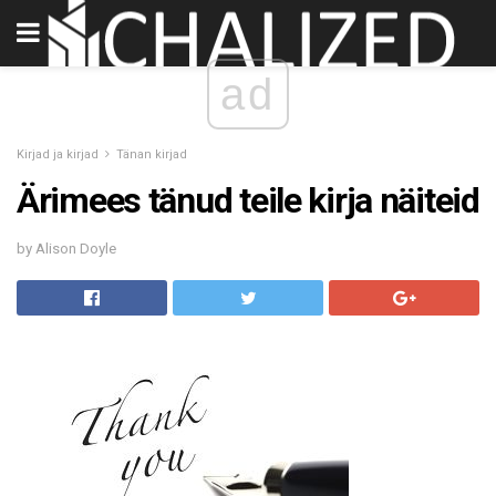
ad
Kirjad ja kirjad
Tänan kirjad
Ärimees tänud teile kirja näiteid
by Alison Doyle