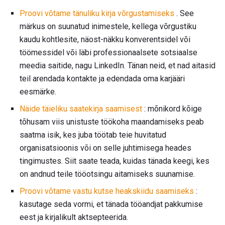
Proovi võtame tänuliku kirja võrgustamiseks
. See
märkus on suunatud inimestele, kellega võrgustiku
kaudu kohtlesite, näost-näkku konverentsidel või
töömessidel või läbi professionaalsete sotsiaalse
meedia saitide, nagu LinkedIn. Tänan neid, et nad aitasid
teil arendada kontakte ja edendada oma karjääri
eesmärke.
Näide täieliku saatekirja saamisest
: mõnikord kõige
tõhusam viis unistuste töökoha maandamiseks peab
saatma isik, kes juba töötab teie huvitatud
organisatsioonis või on selle juhtimisega heades
tingimustes. Siit saate teada, kuidas tänada keegi, kes
on andnud teile tööotsingu aitamiseks suunamise.
Proovi
võtame vastu kutse heakskiidu
saamiseks
:
kasutage seda vormi, et tänada tööandjat pakkumise
eest ja kirjalikult aktsepteerida.