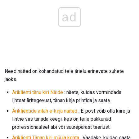
ad
Need näited on kohandatud teie ärielu erinevate suhete
jaoks.
Äriklienti tänu kiri Näide
: näete, kuidas vormindada
lihtsat äritegevust, tänan kirja printida ja saata.
Äriklientide aitäh e-kirja näited
. E-post võib olla kiire ja
lihtne viis tänada keegi, kes on teile pakkunud
professionaalset abi või suurepärast teenust.
Äriklienti Tänan kiri müüja kohta
. Vaadake, kuidas saata