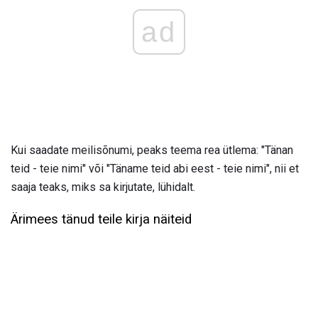
ad
Kui saadate meilisõnumi, peaks teema rea ​​ütlema: "Tänan
teid - teie nimi" või "Täname teid abi eest - teie nimi", nii et
saaja teaks, miks sa kirjutate, lühidalt.
Ärimees tänud teile kirja näiteid