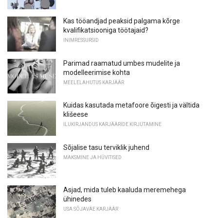
Kas tööandjad peaksid palgama kõrge
kvalifikatsiooniga töötajaid?
INIMRESSURSID
Parimad raamatud umbes mudelite ja
modelleerimise kohta
MEELELAHUTUS KARJÄÄR
Kuidas kasutada metafoore õigesti ja vältida
klišeese
ILUKIRJANDUS KARJÄÄRIDE KIRJUTAMINE
Sõjalise tasu terviklik juhend
MAKSMINE JA HÜVITISED
Asjad, mida tuleb kaaluda meremehega
ühinedes
USA SÕJAVÄE KARJÄÄR