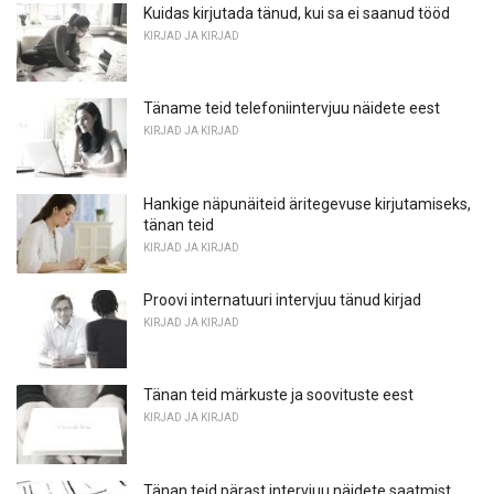
Kuidas kirjutada tänud, kui sa ei saanud tööd
KIRJAD JA KIRJAD
Täname teid telefoniintervjuu näidete eest
KIRJAD JA KIRJAD
Hankige näpunäiteid äritegevuse kirjutamiseks,
tänan teid
KIRJAD JA KIRJAD
Proovi internatuuri intervjuu tänud kirjad
KIRJAD JA KIRJAD
Tänan teid märkuste ja soovituste eest
KIRJAD JA KIRJAD
Tänan teid pärast intervjuu näidete saatmist