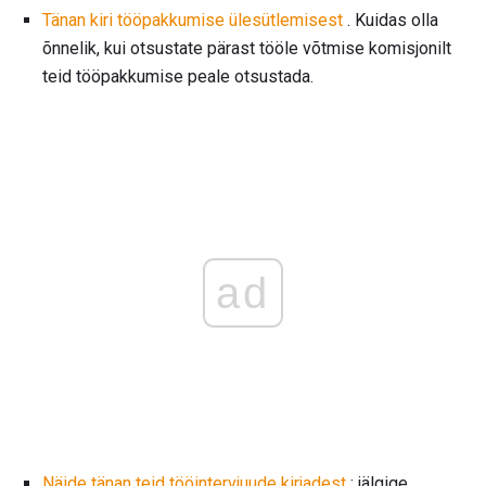
Tänan kiri tööpakkumise ülesütlemisest
. Kuidas olla
õnnelik, kui otsustate pärast tööle võtmise komisjonilt
teid tööpakkumise peale otsustada.
ad
Näide tänan teid tööintervjuude kirjadest
: jälgige