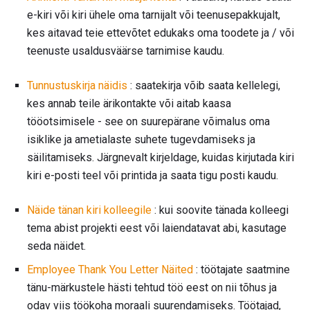
e-kiri või kiri ühele oma tarnijalt või teenusepakkujalt,
kes aitavad teie ettevõtet edukaks oma toodete ja / või
teenuste usaldusväärse tarnimise kaudu.
Tunnustuskirja näidis
: saatekirja võib saata kellelegi,
kes annab teile ärikontakte või aitab kaasa
tööotsimisele - see on suurepärane võimalus oma
isiklike ja ametialaste suhete tugevdamiseks ja
säilitamiseks. Järgnevalt kirjeldage, kuidas kirjutada kiri
kiri e-posti teel või printida ja saata tigu posti kaudu.
Näide tänan kiri kolleegile
: kui soovite tänada kolleegi
tema abist projekti eest või laiendatavat abi, kasutage
seda näidet.
Employee Thank You Letter Näited
: töötajate saatmine
tänu-märkustele hästi tehtud töö eest on nii tõhus ja
odav viis töökoha moraali suurendamiseks. Töötajad,