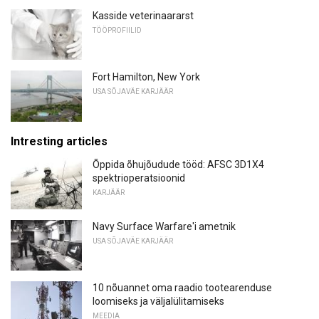
Kasside veterinaararst
TÖÖPROFIILID
Fort Hamilton, New York
USA SÕJAVÄE KARJÄÄR
Intresting articles
Õppida õhujõudude tööd: AFSC 3D1X4
spektrioperatsioonid
KARJÄÄR
Navy Surface Warfare'i ametnik
USA SÕJAVÄE KARJÄÄR
10 nõuannet oma raadio tootearenduse
loomiseks ja väljalülitamiseks
MEEDIA