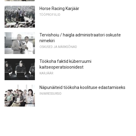
Horse Racing Karjäär
TÖÖPROFIILID
Tervishoiu / haigla administraatori oskuste
nimekiri
OSKUSED JA MÄRKSÕNAD
Töökoha faktid küberruumi
kaitseoperatsioonidest
KARJÄÄR
Näpunäiteid töökoha koolituse edastamiseks
INIMRESSURSID