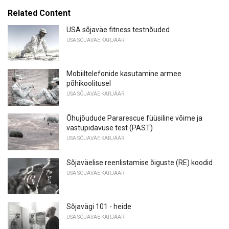
Related Content
USA sõjaväe fitness testnõuded
USA SÕJAVÄE KARJÄÄR
Mobiiltelefonide kasutamine armee
põhikoolitusel
USA SÕJAVÄE KARJÄÄR
Õhujõudude Pararescue füüsiline võime ja
vastupidavuse test (PAST)
USA SÕJAVÄE KARJÄÄR
Sõjaväelise reenlistamise õiguste (RE) koodid
USA SÕJAVÄE KARJÄÄR
Sõjavägi 101 - heide
USA SÕJAVÄE KARJÄÄR