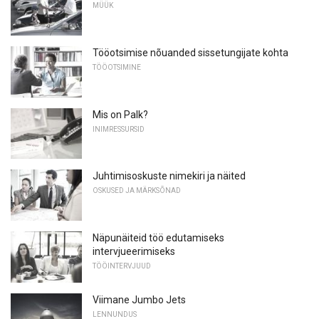
MÜÜK
Tööotsimise nõuanded sissetungijate kohta
TÖÖOTSIMINE
Mis on Palk?
INIMRESSURSID
Juhtimisoskuste nimekiri ja näited
OSKUSED JA MÄRKSÕNAD
Näpunäiteid töö edutamiseks
intervjueerimiseks
TÖÖINTERVJUUD
Viimane Jumbo Jets
LENNUNDUS