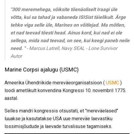
"300 meremehega, võiksite tõenäoliselt Iraagi üle
võtta, kui sa tahad ja vabaneda ISISist täielikult.
Ärge
tehke viga selle üle, Marines on võitlejad.
Ma mõtlen,
et nad teevad tõesti head.
Ainus kord, kui nad ei ole
sellega, mida nad teevad, on see, kui keegi paneb neile
need. "
- Marcus Latrell, Navy SEAL - Lone Survivor
Autor
Marine Corpsi ajalugu (USMC)
Ameerika Ühendriikide mereväeorganisatsioon (
USMC
)
loodi ametlikult konvendina Kongressi 10. novembril 1775.
aastal.
Selles mandri kongressis otsustati, et "mereväelased"
luuakse ja kasutatakse USA uue mereväe laevastiku
lossimisjõudude ja laevade turvalisuse tagamiseks.