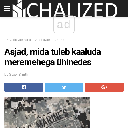
ad
USA sõjaväe karjäär
Sõjaväe liitumine
Asjad, mida tuleb kaaluda
meremehega ühinedes
by Stew Smith