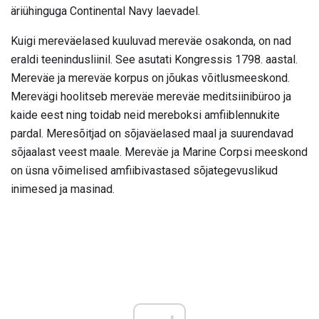
äriühinguga Continental Navy laevadel.
Kuigi mereväelased kuuluvad mereväe osakonda, on nad
eraldi teenindusliinil. See asutati Kongressis 1798. aastal.
Mereväe ja mereväe korpus on jõukas võitlusmeeskond.
Merevägi hoolitseb mereväe mereväe meditsiinibüroo ja
kaide eest ning toidab neid mereboksi amfiiblennukite
pardal. Meresõitjad on sõjaväelased maal ja suurendavad
sõjaalast veest maale. Mereväe ja Marine Corpsi meeskond
on üsna võimelised amfiibivastased sõjategevuslikud
inimesed ja masinad.