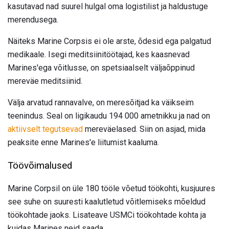
kasutavad nad suurel hulgal oma logistilist ja haldustuge
merendusega.
Näiteks Marine Corpsis ei ole arste, õdesid ega palgatud
medikaale. Isegi meditsiinitöötajad, kes kaasnevad
Marines'ega võitlusse, on spetsiaalselt väljaõppinud
mereväe meditsiinid.
Välja arvatud rannavalve, on meresõitjad ka väikseim
teenindus. Seal on ligikaudu 194 000 ametnikku ja nad on
aktiivselt tegutsevad
mereväelased. Siin on asjad, mida
peaksite enne Marines'e liitumist kaaluma.
Töövõimalused
Marine Corpsil on üle 180 tööle võetud töökohti, kusjuures
see suhe on suuresti kaalutletud võitlemiseks mõeldud
töökohtade jaoks. Lisateave USMCi töökohtade kohta ja
kuidas Marines neid saada.