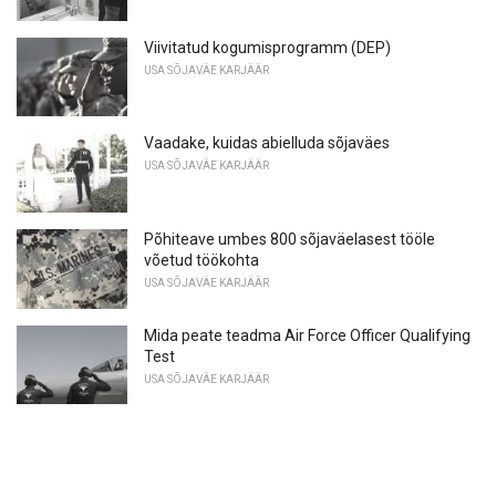
Viivitatud kogumisprogramm (DEP)
USA SÕJAVÄE KARJÄÄR
Vaadake, kuidas abielluda sõjaväes
USA SÕJAVÄE KARJÄÄR
Põhiteave umbes 800 sõjaväelasest tööle
võetud töökohta
USA SÕJAVÄE KARJÄÄR
Mida peate teadma Air Force Officer Qualifying
Test
USA SÕJAVÄE KARJÄÄR