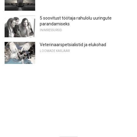
5 soovitust töötaja rahulolu uuringute
parandamiseks
INIMRESSURSID
Veterinaarspetsialistid ja elukohad
LOOMADE KARJÄÄR