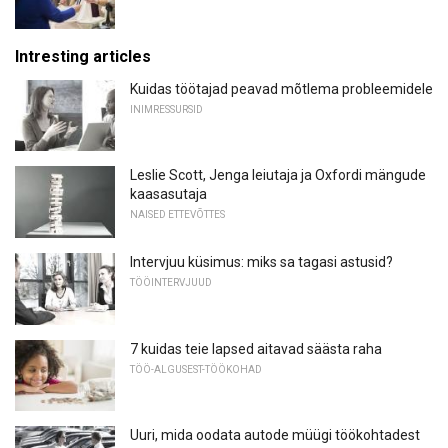
Intresting articles
Kuidas töötajad peavad mõtlema probleemidele
INIMRESSURSID
Leslie Scott, Jenga leiutaja ja Oxfordi mängude
kaasasutaja
NAISED ETTEVÕTTES
Intervjuu küsimus: miks sa tagasi astusid?
TÖÖINTERVJUUD
7 kuidas teie lapsed aitavad säästa raha
TÖÖ-ALGUSEST-TÖÖKOHAD
Uuri, mida oodata autode müügi töökohtadest