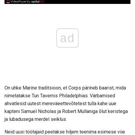
ad
On uhke Marine traditsioon, et Corps pärineb baarist, mida
nimetatakse Tun Tavernis Philadelphias. Värbamised
ahvatlesid uutest mereväeettevõtetest tulla kahe uue
kapteni Samuel Nicholas ja Robert Mullaniga õlut keristega
ja lubadusega merdel seiklus.
Neid uusi töötajaid peetakse hiljem teenima esimese viie