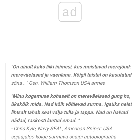
ad
"On ainult kaks liiki inimesi, kes mõistavad merejõud:
mereväelased ja vaenlane. Kõigil teistel on kasutatud
sõna
.
" Gen. William Thornson USA armee
"Minu kogemuse kohaselt on mereväelased gung ho,
ükskõik mida.
Nad kõik võitlevad surma.
Igaüks neist
lihtsalt tahab seal välja tulla ja tappa.
Nad on halvad
nädad, raskesti laetud emad. "
- Chris Kyle, Navy SEAL, American Sniper: USA
sõjaajaloo kõige surmava snaipi autobiograafia