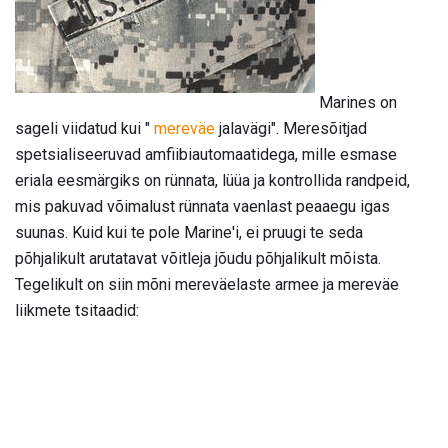
Marines on
sageli viidatud kui "
mereväe
jalavägi". Meresõitjad
spetsialiseeruvad amfiibiautomaatidega, mille esmase
eriala eesmärgiks on rünnata, lüüa ja kontrollida randpeid,
mis pakuvad võimalust rünnata vaenlast peaaegu igas
suunas. Kuid kui te pole Marine'i, ei pruugi te seda
põhjalikult arutatavat võitleja jõudu põhjalikult mõista.
Tegelikult on siin mõni mereväelaste armee ja mereväe
liikmete tsitaadid: