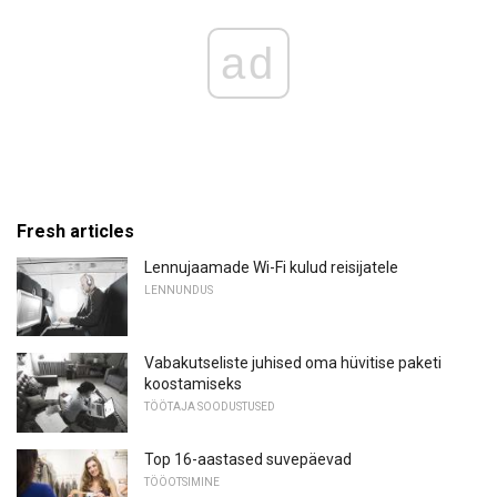
ad
Fresh articles
Lennujaamade Wi-Fi kulud reisijatele
LENNUNDUS
Vabakutseliste juhised oma hüvitise paketi
koostamiseks
TÖÖTAJA SOODUSTUSED
Top 16-aastased suvepäevad
TÖÖOTSIMINE