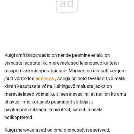
ad
Kuigi amfiibiaparaadid on nende peamine eriala, on
viimastel aastatel ka mereväelased laiendanud ka teisi
maapõu laskmisoperatsioone. Marines on üldiselt kergem
jõud võrreldes
armeega
, seega on neid tavaliselt võimalik
kiirelt kasutusele võtta. Lahinguvõimaluste jaoks on
mereväelased võimalikult iseseisvad, nii et neil on ka oma
õhuvägi, mis koosneb peamiselt võitleja ja
hävituspommitajaga lennukitest, samuti rünnata
helikoptereid.
Kuigi mereväelased on oma olemuselt iseseisvad,