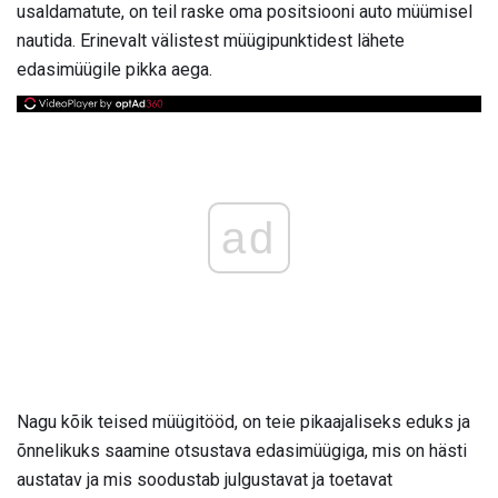
usaldamatute, on teil raske oma positsiooni auto müümisel
nautida. Erinevalt välistest müügipunktidest lähete
edasimüügile pikka aega.
ad
Nagu kõik teised müügitööd, on teie pikaajaliseks eduks ja
õnnelikuks saamine otsustava edasimüügiga, mis on hästi
austatav ja mis soodustab julgustavat ja toetavat