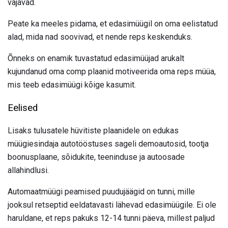
vajavad.
Peate ka meeles pidama, et edasimüügil on oma eelistatud
alad, mida nad soovivad, et nende reps keskenduks.
Õnneks on enamik tuvastatud edasimüüjad arukalt
kujundanud oma comp plaanid motiveerida oma reps müüa,
mis teeb edasimüügi kõige kasumit.
Eelised
Lisaks tulusatele hüvitiste plaanidele on edukas
müügiesindaja autotööstuses sageli demoautosid, tootja
boonusplaane, sõidukite, teeninduse ja autoosade
allahindlusi.
Automaatmüügi peamised puudujäägid on tunni, mille
jooksul retseptid eeldatavasti lähevad edasimüügile. Ei ole
haruldane, et reps pakuks 12-14 tunni päeva, millest paljud