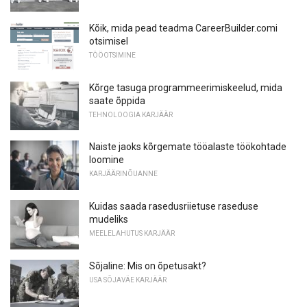
Kõik, mida pead teadma CareerBuilder.comi
otsimisel
TÖÖOTSIMINE
Kõrge tasuga programmeerimiskeelud, mida
saate õppida
TEHNOLOOGIA KARJÄÄR
Naiste jaoks kõrgemate tööalaste töökohtade
loomine
KARJÄÄRINÕUANNE
Kuidas saada rasedusriietuse raseduse
mudeliks
MEELELAHUTUS KARJÄÄR
Sõjaline: Mis on õpetusakt?
USA SÕJAVÄE KARJÄÄR