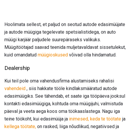
Hoolimata sellest, et paljud on seotud autode edasimüüjate
ja autode müügiga tegelevate spetsialistidega, on auto
müügi karjäär paljudele suurepäraseks valikuks.
Müügitöötajad saavad teenida muljetavaldavat sissetulekut,
kuid omandatud
müügioskused
võivad olla hindamatud.
Dealership
Kui teil pole oma vahendusfirma alustamiseks rahalisi
vahendeid
, siis hakkate tööle kindlaksmääratud autode
edasimüügiks. See tähendab, et saate iga tööpäeva jooksul
kontakti edasimüügiga, kohtuda oma müügijuhi, valmistuda
päeval ja veeta aega koos oma töökaaslastega. Nagu iga
teine ​​töökoht, kui edasimüüja ja
inimesed, keda te töötate
ja
kellega töötate,
on rasked, liiga nõudlikud, negatiivsed ja