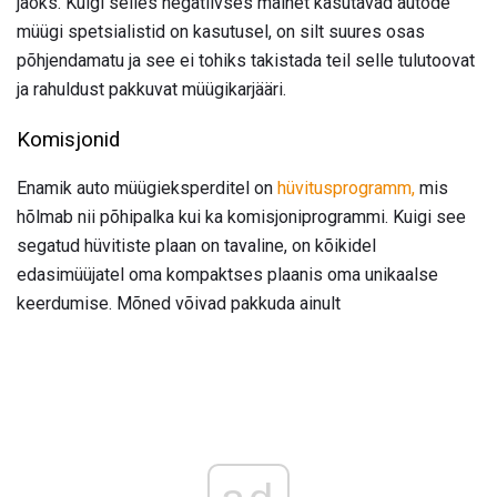
jaoks. Kuigi selles negatiivses mainet kasutavad autode
müügi spetsialistid on kasutusel, on silt suures osas
põhjendamatu ja see ei tohiks takistada teil selle tulutoovat
ja rahuldust pakkuvat müügikarjääri.
Komisjonid
Enamik auto müügieksperditel on
hüvitusprogramm,
mis
hõlmab nii põhipalka kui ka komisjoniprogrammi. Kuigi see
segatud hüvitiste plaan on tavaline, on kõikidel
edasimüüjatel oma kompaktses plaanis oma unikaalse
keerdumise. Mõned võivad pakkuda ainult