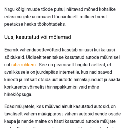
Nagu kõigi muude tööde puhul, näitavad mõned kohalike
edasimüüjate uurimused tõenäoliselt, millised neist
peetakse heaks töökohtadeks.
Uus, kasutatud või mõlemad
Enamik vahendusettevõtteid kasutab nii uusi kui ka uusi
sõidukeid. Üldiselt teenitakse kasutatud autode müümisel
uut
raha rohkem
. See on peamiselt tingitud sellest, et
avalikkusele on juurdepääs internetile, kus nad saavad
kiiresti ja lihtsalt otsida uut autode hinnakujundust ja saada
konkurentsivõimelisi hinnapakkumisi vaid mõne
hiireklõpsuga.
Edasimüüjatele, kes müüvad ainult kasutatud autosid, on
tavaliselt vähem müügiparssi, vähem autosid nende osade
kaupa ja nende maine on hästi kasutatud autode müüjate