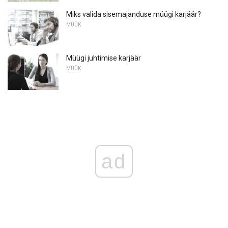
Miks valida sisemajanduse müügi karjäär?
MÜÜK
Müügi juhtimise karjäär
MÜÜK
ad