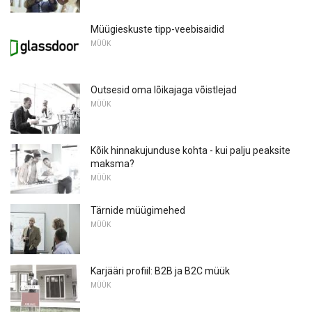
Müügieskuste tipp-veebisaidid
MÜÜK
Outsesid oma lõikajaga võistlejad
MÜÜK
Kõik hinnakujunduse kohta - kui palju peaksite
maksma?
MÜÜK
Tärnide müügimehed
MÜÜK
Karjääri profiil: B2B ja B2C müük
MÜÜK