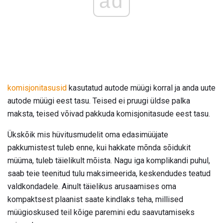
ad
komisjonitasusid
kasutatud autode müügi korral ja anda uute
autode müügi eest tasu. Teised ei pruugi üldse palka
maksta, teised võivad pakkuda komisjonitasude eest tasu.
Ükskõik mis hüvitusmudelit oma edasimüüjate
pakkumistest tuleb enne, kui hakkate mõnda sõidukit
müüma, tuleb täielikult mõista. Nagu iga komplikandi puhul,
saab teie teenitud tulu maksimeerida, keskendudes teatud
valdkondadele. Ainult täielikus arusaamises oma
kompaktsest plaanist saate kindlaks teha, millised
müügioskused teil kõige paremini edu saavutamiseks