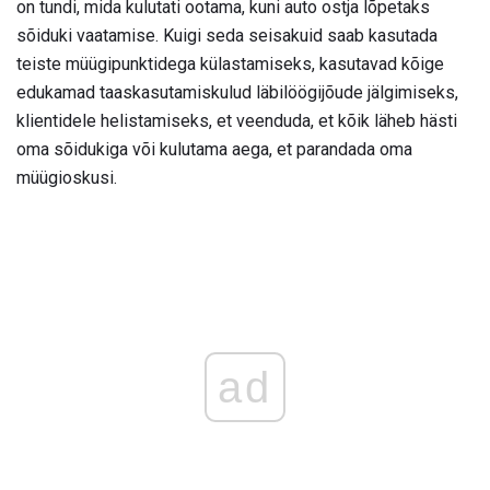
on tundi, mida kulutati ootama, kuni auto ostja lõpetaks
sõiduki vaatamise. Kuigi seda seisakuid saab kasutada
teiste müügipunktidega külastamiseks, kasutavad kõige
edukamad taaskasutamiskulud läbilöögijõude jälgimiseks,
klientidele helistamiseks, et veenduda, et kõik läheb hästi
oma sõidukiga või kulutama aega, et parandada oma
müügioskusi.
ad