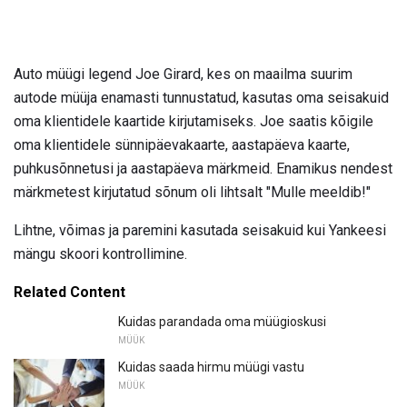
Auto müügi legend Joe Girard, kes on maailma suurim
autode müüja enamasti tunnustatud, kasutas oma seisakuid
oma klientidele kaartide kirjutamiseks. Joe saatis kõigile
oma klientidele sünnipäevakaarte, aastapäeva kaarte,
puhkusõnnetusi ja aastapäeva märkmeid. Enamikus nendest
märkmetest kirjutatud sõnum oli lihtsalt "Mulle meeldib!"
Lihtne, võimas ja paremini kasutada seisakuid kui Yankeesi
mängu skoori kontrollimine.
Related Content
Kuidas parandada oma müügioskusi
MÜÜK
Kuidas saada hirmu müügi vastu
MÜÜK