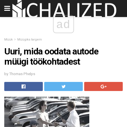
ad
Müük
Müügiks targem
Uuri, mida oodata autode
müügi töökohtadest
by Thomas Phelps