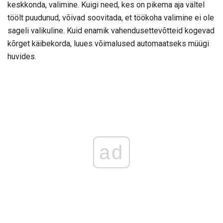
keskkonda, valimine. Kuigi need, kes on pikema aja vältel
töölt puudunud, võivad soovitada, et töökoha valimine ei ole
sageli valikuline. Kuid enamik vahendusettevõtteid kogevad
kõrget käibekorda, luues võimalused automaatseks müügi
huvides.
ad