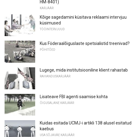
HM-8401)
KARJÄÄR
Kõige sagedamini küsitava reklaami intervjuu
küsimused
TÖÖINTERVJUUD
Kus Föderaalõiguslaste spetsialistid treenivad?
PÕHITÕED
Lugege, mida institutsiooniline klient rahastab
RAHANDUSKARJÄÄR
Lisateave FBI agenti saamise kohta
ÕIGUSALANE KARJÄÄR
Kuidas esitada UCMJ-i artikli 138 alusel esitatud
kaebus
USA SÕJAVÄE KARJÄÄR