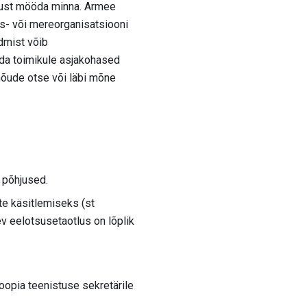
tlust mööda minna. Armee
us- või mereorganisatsiooni
udmist võib
da toimikule asjakohased
nõude otse või läbi mõne
 põhjused.
te käsitlemiseks (st
v eelotsusetaotlus on lõplik
oopia teenistuse sekretärile