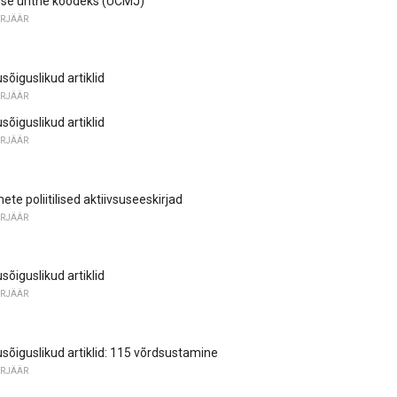
luse ühtne koodeks (UCMJ)
ARJÄÄR
õiguslikud artiklid
ARJÄÄR
õiguslikud artiklid
ARJÄÄR
mete poliitilised aktiivsuseeskirjad
ARJÄÄR
õiguslikud artiklid
ARJÄÄR
sõiguslikud artiklid: 115 võrdsustamine
ARJÄÄR