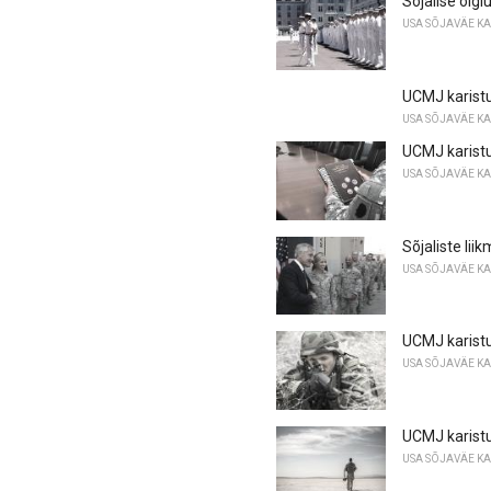
Sõjalise õig
USA SÕJAVÄE K
UCMJ karistus
USA SÕJAVÄE K
UCMJ karistus
USA SÕJAVÄE K
Sõjaliste liik
USA SÕJAVÄE K
UCMJ karistus
USA SÕJAVÄE K
UCMJ karistu
USA SÕJAVÄE K