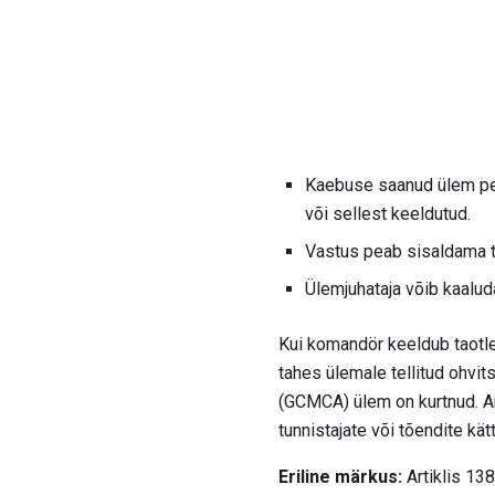
Kaebuse saanud ülem peab
või sellest keeldutud.
Vastus peab sisaldama t
Ülemjuhataja võib kaaluda
Kui komandör keeldub taotl
tahes ülemale tellitud ohvit
(GCMCA) ülem on kurtnud. A
tunnistajate või tõendite k
Eriline märkus:
Artiklis 138