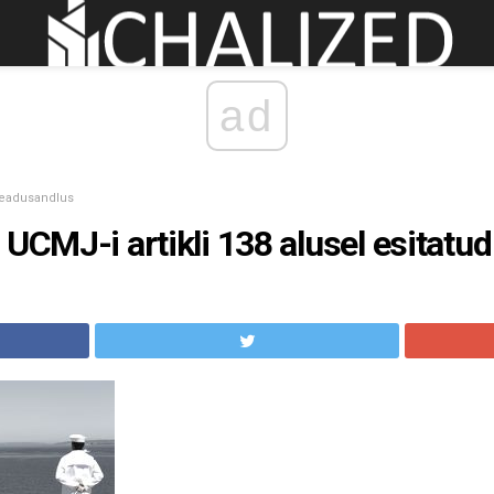
ad
seadusandlus
 UCMJ-i artikli 138 alusel esitatu