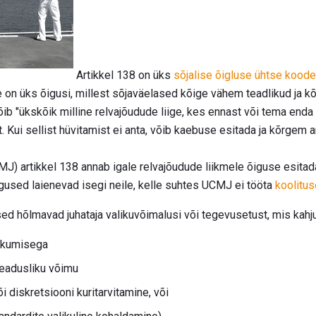
Artikkel 138 on üks
sõjalise õigluse ühtse kood
 on üks õigusi, millest sõjaväelased kõige vähem teadlikud ja 
ib "ükskõik milline relvajõudude liige, kes ennast või tema enda 
t. Kui sellist hüvitamist ei anta, võib kaebuse esitada ja kõrgem
) artikkel 138 annab igale relvajõudude liikmele õiguse esitada
gused laienevad isegi neile, kelle suhtes UCMJ ei tööta
koolitus
d hõlmavad juhataja valikuvõimalusi või tegevusetust, mis kahjusta
kkumisega
eadusliku võimu
 diskretsiooni kuritarvitamine, või