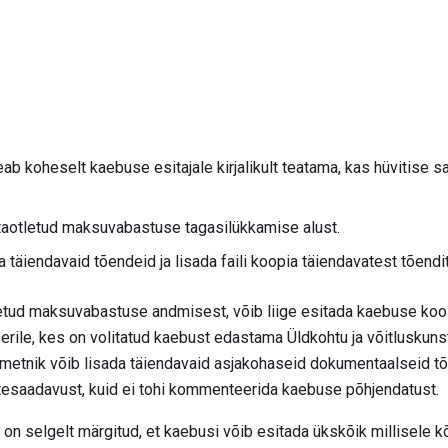
 koheselt kaebuse esitajale kirjalikult teatama, kas hüvitise 
aotletud maksuvabastuse tagasilükkamise alust.
 täiendavaid tõendeid ja lisada faili koopia täiendavatest tõendi
etud maksuvabastuse andmisest, võib liige esitada kaebuse koo
serile, kes on volitatud kaebust edastama Üldkohtu ja võitluskuns
metnik võib lisada täiendavaid asjakohaseid dokumentaalseid t
ättesaadavust, kuid ei tohi kommenteerida kaebuse põhjendatust.
 on selgelt märgitud, et kaebusi võib esitada ükskõik millisele kõ