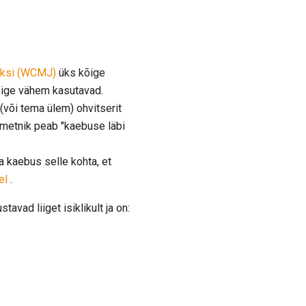
eksi (WCMJ)
üks kõige
kõige vähem kasutavad.
(või tema ülem) ohvitserit
 ametnik peab "kaebuse läbi
 kaebus selle kohta, et
el
.
vad liiget isiklikult ja on: