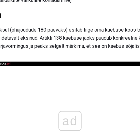
andardite valikuline kohaldamine).
d
oksul (õhujõudude 180 päevaks) esitab liige oma kaebuse koos
idetavalt eksinud. Artikli 138 kaebuse jaoks puudub konkreetne k
rjavormingus ja peaks selgelt märkima, et see on kaebus sõjali
ad