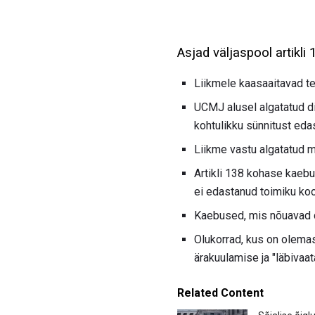
Asjad väljaspool artikl
Liikmele kaasaaitavad te
UCMJ alusel algatatud di
kohtulikku sünnitust eda
Liikme vastu algatatud m
Artikli 138 kohase kaeb
ei edastanud toimiku koo
Kaebused, mis nõuavad d
Olukorrad, kus on olema
ärakuulamise ja "läbivaa
Related Content