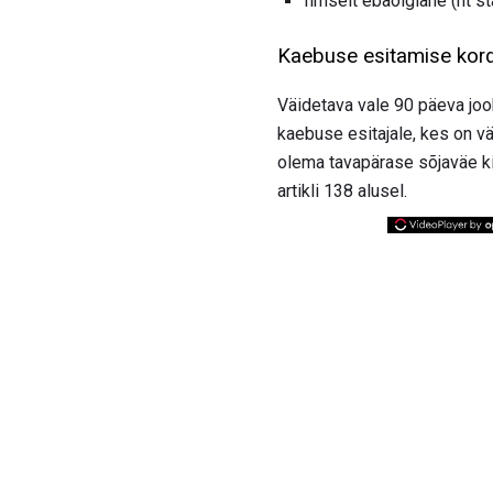
Ilmselt ebaõiglane (nt st
Kaebuse esitamise kor
Väidetava vale 90 päeva jo
kaebuse esitajale, kes on vä
olema tavapärase sõjaväe ki
artikli 138 alusel.