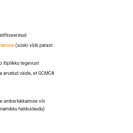
tifitseerinud
istamine
(siiski võib pärast
o lõplikku tegevust
a arvatud väide, et GCMCA
te ümberlükkamise või
 enamikku halduslaudu)