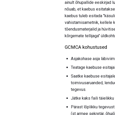
ainult õhupallide eeskirjad
nõuab, et kaebus esitatakse 
kaebus tuleb esitada "käsuli
vahistamisametnik, kellele
tõendusmaterjalid ja hüviti
kõrgemate tellijaga" üldkoht
GCMCA kohustused
Asjakohase asja läbiviim
Teatage kaebuse esitajal
Saatke kaebuse esitajale
toimivusaruanded, lendud
tegevus.
Jätke kaks faili täielikk
Pärast lõplikku tegevust
(st armee sekretär, õhujõ