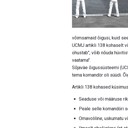
võimsamaid õigusi, kuid see
UCMJ artikli 138 kohaselt võ
ohustab", võib nõuda hüvitis
vaatama".
Sõjaväe õigussüsteemi (UCMJ
tema komandör oli süüdi. Õi
Artikli 138 kohased küsimuse
Seaduse või määruse ri
Peale selle komandöri s
Omavoliline, uskumatu või