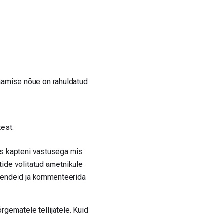
saamise nõue on rahuldatud
test.
s kapteni vastusega mis
tide volitatud ametnikule
õendeid ja kommenteerida
rgematele tellijatele. Kuid