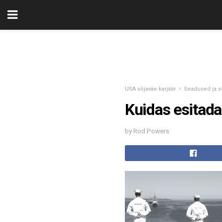
USA sõjaväe karjäär
Seadused ja 
Kuidas esitada
by Rod Powers