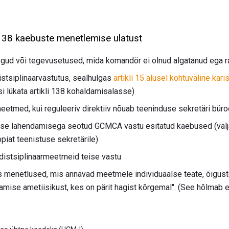
i 138 kaebuste menetlemise ulatust
gud või tegevusetused, mida komandör ei olnud algatanud ega ra
stsiplinaarvastutus, sealhulgas
artikli 15 alusel kohtuväline kar
si lükata artikli 138 kohaldamisalasse)
eetmed, kui reguleeriv direktiiv nõuab teeninduse sekretäri büro
use lahendamisega seotud GCMCA vastu esitatud kaebused (välj
piat teenistuse sekretärile)
istsiplinaarmeetmeid teise vastu
s menetlused, mis annavad meetmele individuaalse teate, õigus
tamise ametiisikust, kes on pärit hagist kõrgemal". (See hõlmab