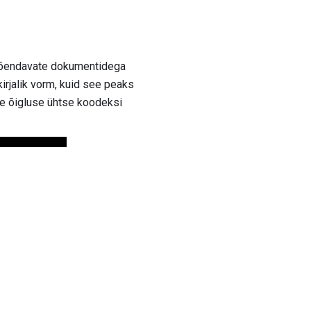
 tõendavate dokumentidega
irjalik vorm, kuid see peaks
se õigluse ühtse koodeksi