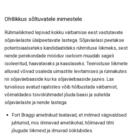
Ohtlikkus sõltuvatele inimestele
Rühmaliikmed lepivad kokku värbamise eest vastutavate
sõjaväelaste ülalpeetavate lastega. Sõjaväelasi peetakse
potentsiaalseteks kandidaatideks rühmituse liikmeks, sest
nende perekondade mööduv iseloom muudab sageli
isoleeritud, haavatavaks ja kaaslaseks. Teenistuse liikmete
alluvad võivad osaleda uimastite levitamises ja rünnakutes
nii sõjaväebaaside kui ka sõjaväebaaside juures. Lax
turvalisus avatud rajatistes võib hõlbustada värbamist,
võimaldades tsiviilrühmadel jõuda baasi ja suhelda
sõjaväelaste ja nende lastega.
Fort Braggi ametnikud teatavad, et mitmed vägivaldsed
juhtumid, mis ilmnevad ametikohal, hõlmavad tihti
jõugude liikmeid ja ilmuvad ööklubides.