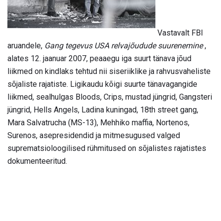
Vastavalt FBI
aruandele,
Gang tegevus USA relvajõudude suurenemine
,
alates 12. jaanuar 2007, peaaegu iga suurt tänava jõud
liikmed on kindlaks tehtud nii siseriiklike ja rahvusvaheliste
sõjaliste rajatiste. Ligikaudu kõigi suurte tänavagangide
liikmed, sealhulgas Bloods, Crips, mustad jüngrid, Gangsteri
jüngrid, Hells Angels, Ladina kuningad, 18th street gang,
Mara Salvatrucha (MS-13), Mehhiko maffia, Nortenos,
Surenos, asepresidendid ja mitmesugused valged
suprematsioloogilised rühmitused on sõjalistes rajatistes
dokumenteeritud.