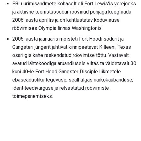
FBI uurimisandmete kohaselt oli Fort Lewis'is verejooks
ja aktiivne teenistussõdur röövinud põhjaga keeglirada
2006. aasta aprillis ja on kahtlustatav koduviiruse
röövimises Olympia linnas Washingtonis.
2005. aasta jaanuaris mõisteti Fort Hoodi sõdurit ja
Gangsteri jüngerit juhtivat kinnipeetavat Killeeni, Texas
osariigis kahe raskendatud röövimise tõttu. Vastavalt
avatud lähtekoodiga aruandlusele viitas ta väidetavalt 30
kuni 40-le Fort Hood Gangster Disciple liikmetele
ebaseadusliku tegevuse, sealhulgas narkokaubanduse,
identiteedivarguse ja relvastatud röövimiste
toimepanemiseks.