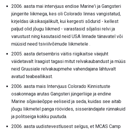
2006. aasta mai intervjuus endise Marine'i ja Gangsteri
jüngerite liikmega, kes oli Colorado linnas vangistatud,
kirjeldas üksikasjalikult, kui kergesti sõdurid - kellest
paljud olid jõugu liikmed - varastasid sõjalisi relvi ja
varustust ning kasutasid neid USA linnade tänavatel või
müüsid need tsiviilvõimude liikmetele .
2005. aasta detsembris väitis riigikaitse väejuht
väidetavalt Iraagist tagasi mitut relvakaubandust ja müüs
neid Gruusiale relvakaupmehe vahendajana lähtuvalt
avatud teabeallikast.
2006. aasta mais Intervjuus Colorado Kinnistuste
osakonnaga arutas Gangsteri jüngerliige ja endine
Marine sõjaväeõppe eeliseid ja seda, kuidas see aitab
jõugu liikmetel panga röövides, sisserändajate rünnakuid
ja politseiga kokku puutuda.
2006. aasta uudistevestlusest selgus, et MCAS Camp