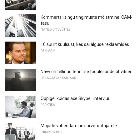
Kommertsliisingu tingimuste mõistmine: CAM-
tasu
NAISED ETTEVÕTTES
10 suurt kuulsust, kes sai alguse reklaamides
REKLAAM
Navy on tellinud tehnilise tööülesande ohvitseri
USA SÕJAVÄE KARJÄÄR
Õppige, kuidas ace Skype'i intervjuu
PRAKTIKA
Mõjude vähendamine survetöötajatele
INIMRESSURSID