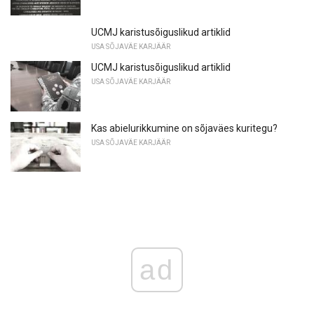
UCMJ karistusõiguslikud artiklid
USA SÕJAVÄE KARJÄÄR
UCMJ karistusõiguslikud artiklid
USA SÕJAVÄE KARJÄÄR
Kas abielurikkumine on sõjaväes kuritegu?
USA SÕJAVÄE KARJÄÄR
ad