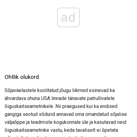
ad
Ohtlik olukord
Sõjaväelastele koolitatud jõugu liikmed esinevad ka
ähvardava ohuna USA linnade tänavate patrullivatele
õiguskaitseametnikele. Nii praegused kui ka endised
gangiga seotud sõdurid annavad oma omandatud sõjalise
väljaõppe ja teadmiste kogukonnale üle ja kasutavad neid
õiguskaitseametnike vastu, keda tavaliselt ei õpetata