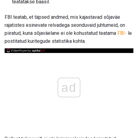
teatatakse baasil.
FBI teatab, et täpsed andmed, mis kajastavad sõjaväe
rajatistes esinevate relvadega seonduvaid juhtumeid, on
piiratud, kuna sõjaväelane ei ole kohustatud teatama
FBI-
le
postitatud kuritegude statistika kohta.
ad