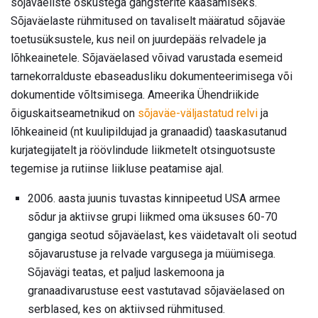
sõjaväeliste oskustega gangsterite kaasamiseks.
Sõjaväelaste rühmitused on tavaliselt määratud sõjaväe
toetusüksustele, kus neil on juurdepääs relvadele ja
lõhkeainetele. Sõjaväelased võivad varustada esemeid
tarnekorralduste ebaseadusliku dokumenteerimisega või
dokumentide võltsimisega. Ameerika Ühendriikide
õiguskaitseametnikud on
sõjaväe-väljastatud relvi
ja
lõhkeaineid (nt kuulipildujad ja granaadid) taaskasutanud
kurjategijatelt ja röövlindude liikmetelt otsinguotsuste
tegemise ja rutiinse liikluse peatamise ajal.
2006. aasta juunis tuvastas kinnipeetud USA armee
sõdur ja aktiivse grupi liikmed oma üksuses 60-70
gangiga seotud sõjaväelast, kes väidetavalt oli seotud
sõjavarustuse ja relvade vargusega ja müümisega.
Sõjavägi teatas, et paljud laskemoona ja
granaadivarustuse eest vastutavad sõjaväelased on
serblased, kes on aktiivsed rühmitused.