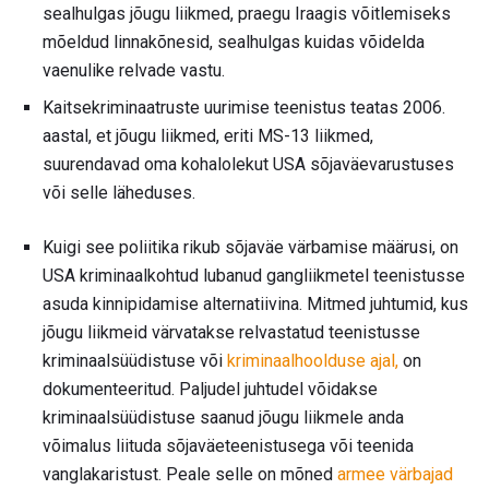
sealhulgas jõugu liikmed, praegu Iraagis võitlemiseks
mõeldud linnakõnesid, sealhulgas kuidas võidelda
vaenulike relvade vastu.
Kaitsekriminaatruste uurimise teenistus teatas 2006.
aastal, et jõugu liikmed, eriti MS-13 liikmed,
suurendavad oma kohalolekut USA sõjaväevarustuses
või selle läheduses.
Kuigi see poliitika rikub sõjaväe värbamise määrusi, on
USA kriminaalkohtud lubanud gangliikmetel teenistusse
asuda kinnipidamise alternatiivina. Mitmed juhtumid, kus
jõugu liikmeid värvatakse relvastatud teenistusse
kriminaalsüüdistuse või
kriminaalhoolduse ajal,
on
dokumenteeritud. Paljudel juhtudel võidakse
kriminaalsüüdistuse saanud jõugu liikmele anda
võimalus liituda sõjaväeteenistusega või teenida
vanglakaristust. Peale selle on mõned
armee värbajad