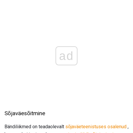
ad
Sõjaväesõitmine
Bändiliikmed on teadaolevalt
sõjaväeteenistuses osalenud
,