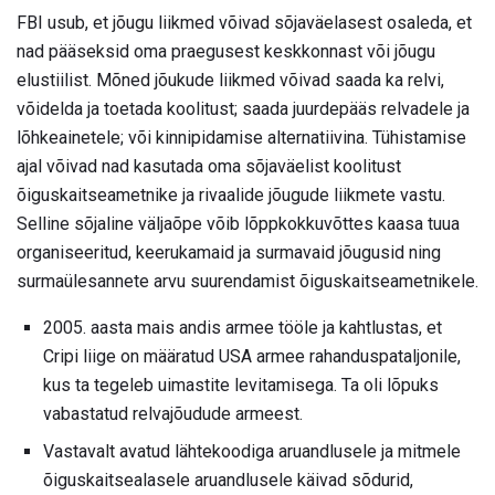
FBI usub, et jõugu liikmed võivad sõjaväelasest osaleda, et
nad pääseksid oma praegusest keskkonnast või jõugu
elustiilist. Mõned jõukude liikmed võivad saada ka relvi,
võidelda ja toetada koolitust; saada juurdepääs relvadele ja
lõhkeainetele; või kinnipidamise alternatiivina. Tühistamise
ajal võivad nad kasutada oma sõjaväelist koolitust
õiguskaitseametnike ja rivaalide jõugude liikmete vastu.
Selline sõjaline väljaõpe võib lõppkokkuvõttes kaasa tuua
organiseeritud, keerukamaid ja surmavaid jõugusid ning
surmaülesannete arvu suurendamist õiguskaitseametnikele.
2005. aasta mais andis armee tööle ja kahtlustas, et
Cripi liige on määratud USA armee rahanduspataljonile,
kus ta tegeleb uimastite levitamisega. Ta oli lõpuks
vabastatud relvajõudude armeest.
Vastavalt avatud lähtekoodiga aruandlusele ja mitmele
õiguskaitsealasele aruandlusele käivad sõdurid,