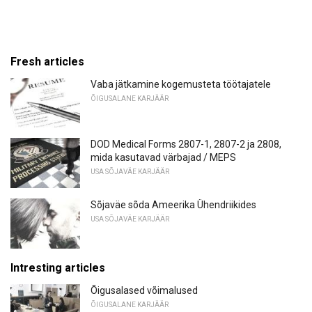
Fresh articles
Vaba jätkamine kogemusteta töötajatele
ÕIGUSALANE KARJÄÄR
DOD Medical Forms 2807-1, 2807-2 ja 2808,
mida kasutavad värbajad / MEPS
USA SÕJAVÄE KARJÄÄR
Sõjaväe sõda Ameerika Ühendriikides
USA SÕJAVÄE KARJÄÄR
Intresting articles
Õigusalased võimalused
ÕIGUSALANE KARJÄÄR