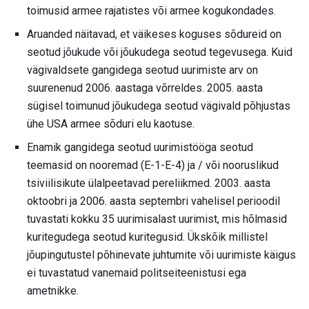
toimusid armee rajatistes või armee kogukondades.
Aruanded näitavad, et väikeses koguses sõdureid on
seotud jõukude või jõukudega seotud tegevusega. Kuid
vägivaldsete gangidega seotud uurimiste arv on
suurenenud 2006. aastaga võrreldes. 2005. aasta
sügisel toimunud jõukudega seotud vägivald põhjustas
ühe USA armee sõduri elu kaotuse.
Enamik gangidega seotud uurimistööga seotud
teemasid on nooremad (E-1-E-4) ja / või nooruslikud
tsiviilisikute ülalpeetavad pereliikmed. 2003. aasta
oktoobri ja 2006. aasta septembri vahelisel perioodil
tuvastati kokku 35 uurimisalast uurimist, mis hõlmasid
kuritegudega seotud kuritegusid. Ükskõik millistel
jõupingutustel põhinevate juhtumite või uurimiste käigus
ei tuvastatud vanemaid politseiteenistusi ega
ametnikke.