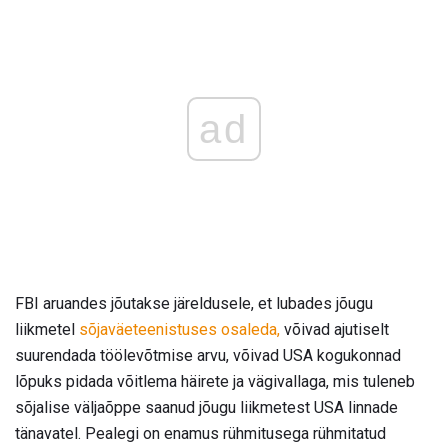
ad
FBI aruandes jõutakse järeldusele, et lubades jõugu
liikmetel
sõjaväeteenistuses osaleda,
võivad ajutiselt
suurendada töölevõtmise arvu, võivad USA kogukonnad
lõpuks pidada võitlema häirete ja vägivallaga, mis tuleneb
sõjalise väljaõppe saanud jõugu liikmetest USA linnade
tänavatel. Pealegi on enamus rühmitusega rühmitatud