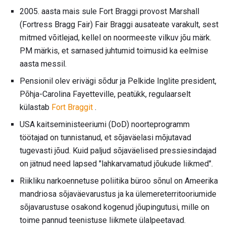
2005. aasta mais sule Fort Braggi provost Marshall
(Fortress Bragg Fair) Fair Braggi ausateate varakult, sest
mitmed võitlejad, kellel on noormeeste vilkuv jõu märk.
PM märkis, et sarnased juhtumid toimusid ka eelmise
aasta messil.
Pensionil olev erivägi sõdur ja Pelkide Inglite president,
Põhja-Carolina Fayetteville, peatükk, regulaarselt
külastab
Fort Braggit
.
USA kaitseministeeriumi (DoD) noorteprogramm
töötajad on tunnistanud, et sõjaväelasi mõjutavad
tugevasti jõud. Kuid paljud sõjaväelised pressiesindajad
on jätnud need lapsed "lahkarvamatud jõukude liikmed".
Riikliku narkoennetuse poliitika büroo sõnul on Ameerika
mandriosa sõjaväevarustus ja ka ülemereterritooriumide
sõjavarustuse osakond kogenud jõupingutusi, mille on
toime pannud teenistuse liikmete ülalpeetavad.