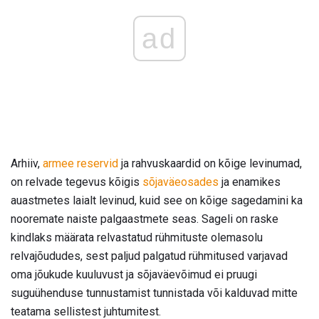
ad
Arhiiv,
armee reservid
ja rahvuskaardid on kõige levinumad,
on relvade tegevus kõigis
sõjaväeosades
ja enamikes
auastmetes laialt levinud, kuid see on kõige sagedamini ka
nooremate naiste palgaastmete seas. Sageli on raske
kindlaks määrata relvastatud rühmituste olemasolu
relvajõududes, sest paljud palgatud rühmitused varjavad
oma jõukude kuuluvust ja sõjaväevõimud ei pruugi
suguühenduse tunnustamist tunnistada või kalduvad mitte
teatama sellistest juhtumitest.