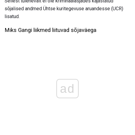
Sellest tulenevalt ei ole kriminaalasjades kajastatud
sõjalised andmed Ühtse kuritegevuse aruandesse (UCR)
lisatud.
Miks Gangi liikmed liituvad sõjaväega
ad