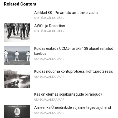
Related Content
Artikkel 88 - Piiramatu ametnike vastu
USA SÕJAVÄE KARJÄÄR
AWOL ja Desertion
USA SÕJAVÄE KARJÄÄR
Kuidas esitada UCMJ-i artikli 138 alusel esitatud
kaebus
USA SÕJAVÄE KARJÄÄR
Kuidas nõudma kohtuprotsessi kohtuprotsessis
USA SÕJAVÄE KARJÄÄR
Kas on olemas sõjakuritegude piirangud?
USA SÕJAVÄE KARJÄÄR
Ameerika Ühendriikide sõjaline tegevusjuhend
USA SÕJAVÄE KARJÄÄR