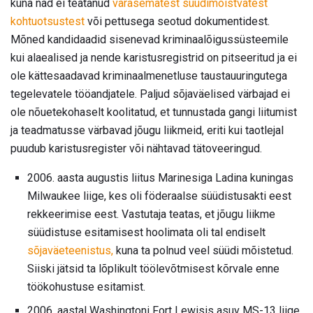
kuna nad ei teatanud
varasematest süüdimõistvatest
kohtuotsustest
või pettusega seotud dokumentidest.
Mõned kandidaadid sisenevad kriminaalõigussüsteemile
kui alaealised ja nende karistusregistrid on pitseeritud ja ei
ole kättesaadavad kriminaalmenetluse taustauuringutega
tegelevatele tööandjatele. Paljud sõjaväelised värbajad ei
ole nõuetekohaselt koolitatud, et tunnustada gangi liitumist
ja teadmatusse värbavad jõugu liikmeid, eriti kui taotlejal
puudub karistusregister või nähtavad tätoveeringud.
2006. aasta augustis liitus Marinesiga Ladina kuningas
Milwaukee liige, kes oli föderaalse süüdistusakti eest
rekkeerimise eest. Vastutaja teatas, et jõugu liikme
süüdistuse esitamisest hoolimata oli tal endiselt
sõjaväeteenistus,
kuna ta polnud veel süüdi mõistetud.
Siiski jätsid ta lõplikult töölevõtmisest kõrvale enne
töökohustuse esitamist.
2006. aastal Washingtoni Fort Lewisis asuv MS-13 liige