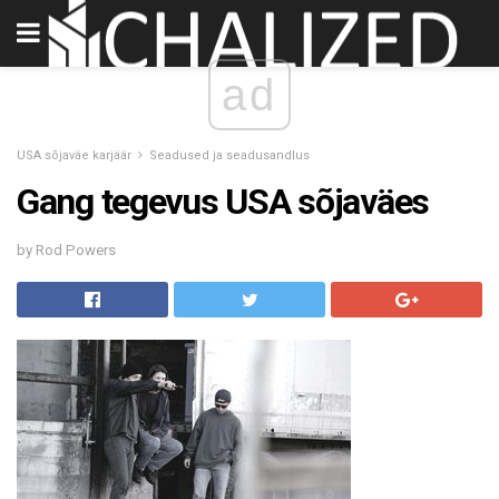
ad
USA sõjaväe karjäär
Seadused ja seadusandlus
Gang tegevus USA sõjaväes
by Rod Powers