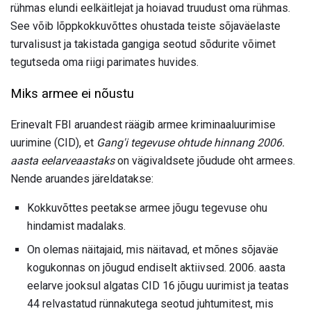
rühmas elundi eelkäitlejat ja hoiavad truudust oma rühmas.
See võib lõppkokkuvõttes ohustada teiste sõjaväelaste
turvalisust ja takistada gangiga seotud sõdurite võimet
tegutseda oma riigi parimates huvides.
Miks armee ei nõustu
Erinevalt FBI aruandest räägib armee kriminaaluurimise
uurimine (CID), et
Gang'i tegevuse ohtude hinnang 2006.
aasta eelarveaastaks
on vägivaldsete jõudude oht armees.
Nende aruandes järeldatakse:
Kokkuvõttes peetakse armee jõugu tegevuse ohu
hindamist madalaks.
On olemas näitajaid, mis näitavad, et mõnes sõjaväe
kogukonnas on jõugud endiselt aktiivsed. 2006. aasta
eelarve jooksul algatas CID 16 jõugu uurimist ja teatas
44 relvastatud rünnakutega seotud juhtumitest, mis