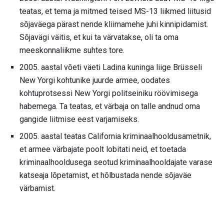
teatas, et tema ja mitmed teised MS-13 liikmed liitusid
sõjaväega pärast nende kliimamehe juhi kinnipidamist.
Sõjavägi väitis, et kui ta värvatakse, oli ta oma
meeskonnaliikme suhtes tore.
2005. aastal võeti väeti Ladina kuninga liige Brüsseli
New Yorgi kohtunike juurde armee, oodates
kohtuprotsessi New Yorgi politseiniku röövimisega
habemega. Ta teatas, et värbaja on talle andnud oma
gangide liitmise eest varjamiseks.
2005. aastal teatas California kriminaalhooldusametnik,
et armee värbajate poolt lobitati neid, et toetada
kriminaalhooldusega seotud kriminaalhooldajate varase
katseaja lõpetamist, et hõlbustada nende sõjaväe
värbamist.