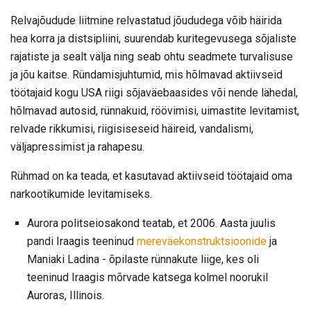
Relvajõudude liitmine relvastatud jõududega võib häirida
hea korra ja distsipliini, suurendab kuritegevusega sõjaliste
rajatiste ja sealt välja ning seab ohtu seadmete turvalisuse
ja jõu kaitse. Ründamisjuhtumid, mis hõlmavad aktiivseid
töötajaid kogu USA riigi sõjaväebaasides või nende lähedal,
hõlmavad autosid, rünnakuid, röövimisi, uimastite levitamist,
relvade rikkumisi, riigisiseseid häireid, vandalismi,
väljapressimist ja rahapesu.
Rühmad on ka teada, et kasutavad aktiivseid töötajaid oma
narkootikumide levitamiseks.
Aurora politseiosakond teatab, et 2006. Aasta juulis
pandi Iraagis teeninud
mereväekonstruktsioonide
ja
Maniaki Ladina - õpilaste rünnakute liige, kes oli
teeninud Iraagis mõrvade katsega kolmel noorukil
Auroras, Illinois.