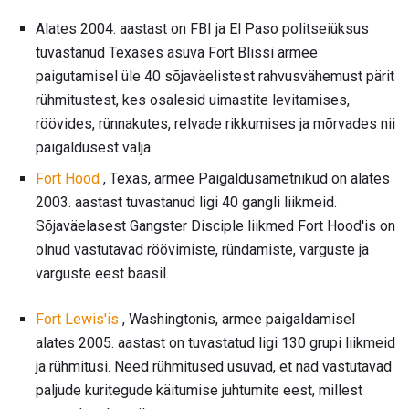
Alates 2004. aastast on FBI ja El Paso politseiüksus
tuvastanud Texases asuva Fort Blissi armee
paigutamisel üle 40 sõjaväelistest rahvusvähemust pärit
rühmitustest, kes osalesid uimastite levitamises,
röövides, rünnakutes, relvade rikkumises ja mõrvades nii
paigaldusest välja.
Fort Hood
, Texas, armee Paigaldusametnikud on alates
2003. aastast tuvastanud ligi 40 gangli liikmeid.
Sõjaväelasest Gangster Disciple liikmed Fort Hood'is on
olnud vastutavad röövimiste, ründamiste, varguste ja
varguste eest baasil.
Fort Lewis'is
, Washingtonis, armee paigaldamisel
alates 2005. aastast on tuvastatud ligi 130 grupi liikmeid
ja rühmitusi. Need rühmitused usuvad, et nad vastutavad
paljude kuritegude käitumise juhtumite eest, millest