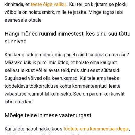
kinnitada, et
teete õige valiku
. Kui teil on kirjutamise plokk,
võibolla on hoiatusmärk, mille te jätsite. Minge tagasi abi
esimesele otsale.
Hangi mõned ruumid inimestest, kes sinu süü tõttu
sunnivad
Kas keegi ütleb midagi, mis paneb sind tundma emma süü?
Määrake isiklik piire, mis ütleb, et hoiate oma kaugust
sellest isikust või ei avata teid, mis sinu eest süütasid.
Sugulased võivad olla keerukamad. Kui teie ema teeks
töödeldava töökorralduse kohta kommenteeritud, leiate
vabastuse ruumist lahkumiseks. See on parem kui kahvlit
läbi tema käe.
Mõelge teise inimese vaatenurgast
Kui tulete näost näkku koos
töötute ema kommentaaridega
,