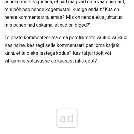
püüdke meeles pidada, et nad räägivad oma vaatenurgast,
mis põhineb nende kogemustel. Küsige endalt: "Kus on
nende kommentaar tulemas? Mis on nende elus juhtunud,
mis paneb nad uskuma, et nad on õiged?"
Te peate kommenteerima oma pereliikmete valitud valikuid.
Kas naine, kes tegi selle kommentaari, pani oma karjääri
kinni, et ta oleks lastega kodus? Kas tal jäi töölt või
vihkamine sõltuvusse abikaasast raha eest?
ad