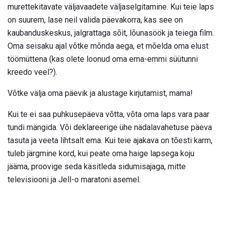
murettekitavate väljavaadete väljaselgitamine. Kui teie laps
on suurem, lase neil valida päevakorra, kas see on
kaubanduskeskus, jalgrattaga sõit, lõunasöök ja teiega film.
Oma seisaku ajal võtke mõnda aega, et mõelda oma elust
töömüttena (kas olete loonud oma ema-emmi süütunni
kreedo veel?).
Võtke välja oma päevik ja alustage kirjutamist, mama!
Kui te ei saa puhkusepäeva võtta, võta oma laps vara paar
tundi mängida. Või deklareerige ühe nädalavahetuse päeva
tasuta ja veeta lihtsalt ema. Kui teie ajakava on tõesti karm,
tuleb järgmine kord, kui peate oma haige lapsega koju
jääma, proovige seda käsitleda sidumisajaga, mitte
televisiooni ja Jell-o maratoni asemel.