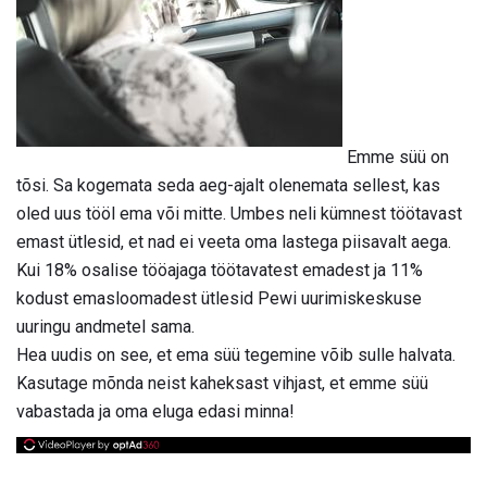
Emme süü on
tõsi. Sa kogemata seda aeg-ajalt olenemata sellest, kas
oled uus tööl ema või mitte. Umbes neli kümnest töötavast
emast ütlesid, et nad ei veeta oma lastega piisavalt aega.
Kui 18% osalise tööajaga töötavatest emadest ja 11%
kodust emasloomadest ütlesid Pewi uurimiskeskuse
uuringu andmetel sama.
Hea uudis on see, et ema süü tegemine võib sulle halvata.
Kasutage mõnda neist kaheksast vihjast, et emme süü
vabastada ja oma eluga edasi minna!