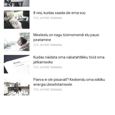
8 viisi, kuidas saada üle ema süü
TÖÖ JA PERE TASAKAAL
Meeleelu on nagu töömomendi elu pausi
peatamine
TÖÖ JA PERE TASAKAAL
Kuidas näidata oma vabatahtlikku tööd oma
jätkamiseks
TÖÖ JA PERE TASAKAAL
Päeva ei ole piisavalt? Keskendu oma isikliku
energia ülesehitamisele.
TÖÖ JA PERE TASAKAAL