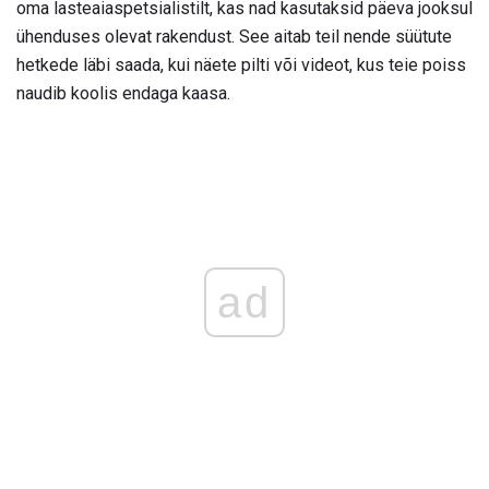
oma lasteaiaspetsialistilt, kas nad kasutaksid päeva jooksul
ühenduses olevat rakendust. See aitab teil nende süütute
hetkede läbi saada, kui näete pilti või videot, kus teie poiss
naudib koolis endaga kaasa.
ad