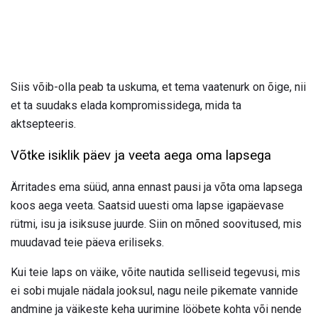
Siis võib-olla peab ta uskuma, et tema vaatenurk on õige, nii
et ta suudaks elada kompromissidega, mida ta
aktsepteeris.
Võtke isiklik päev ja veeta aega oma lapsega
Ärritades ema süüd, anna ennast pausi ja võta oma lapsega
koos aega veeta. Saatsid uuesti oma lapse igapäevase
rütmi, isu ja isiksuse juurde. Siin on mõned soovitused, mis
muudavad teie päeva eriliseks.
Kui teie laps on väike, võite nautida selliseid tegevusi, mis
ei sobi mujale nädala jooksul, nagu neile pikemate vannide
andmine ja väikeste keha uurimine lööbete kohta või nende