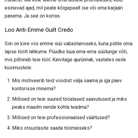
esinevad ajad, mil peate kõigepealt ise või oma karjääri
panema. Ja see on korras.
Loo Anti-Emme Guilt Credo
Siin on kiire viis emme süü vabastamiseks, kuna pidite oma
lapse töölt lahkuma. Püüdke luua ema-ema süütunge võti,
mis põhineb teie tööl. Käivitage ajurünnak, vastates neile
küsimustele:
Mis motiveerib teid voodist välja saama ja iga päev
kontorisse minema?
Millised on teie suured tööalased saavutused ja miks
peaks maailm nende kohta teadma?
Millised on teie professionaalsed väärtused?
Miks otsustasite saada töömäiseks?