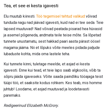
Tea, et see ei kesta igavesti
Elu muutub kiiresti.
Töö tegemisel tehtud valikud
võivad
tunduda nagu nad jäävad igavesti, kuid nad ei tee seda. Teie
lapsed muutuvad! Nad võivad peatada pisarad hea hüvasid
ja asemel põgeneda, andmata teile teise mõte. Sa lõpetad
tunnete unustamatu, sest hakkad paari aasta pärast öösel
magama jääma. Nii et lõpuks võite meeles pidada paljude
lubaduste kohta, mida oma lastele teha.
Kui tunnete kinni, tuletage meelde, et asjad ei kesta
igavesti. Enne kui tead, et teie laps saab algkoolis, võib ta
sõpru jääda igaveseks. Võite saada paindliku tööajaga teist
tüüpi töö, et saaksite kodus rohkem. Kes teab, mis homme
juhtub! Loodame, et asjad muutuvad ja loodetavasti
paremaks.
Redigeerinud Elizabeth McGrory.