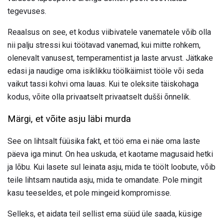
tegevuses.
Reaalsus on see, et kodus viibivatele vanematele võib olla
nii palju stressi kui töötavad vanemad, kui mitte rohkem,
olenevalt vanusest, temperamentist ja laste arvust. Jätkake
edasi ja naudige oma isiklikku töölkäimist tööle või seda
vaikut tassi kohvi oma lauas. Kui te oleksite täiskohaga
kodus, võite olla privaatselt privaatselt dušši õnnelik.
Märgi, et võite asju läbi murda
See on lihtsalt füüsika fakt, et töö ema ei näe oma laste
päeva iga minut. On hea uskuda, et kaotame magusaid hetki
ja lõbu. Kui lasete sul leinata asju, mida te töölt loobute, võib
teile lihtsam nautida asju, mida te omandate. Pole mingit
kasu teeseldes, et pole mingeid kompromisse.
Selleks, et aidata teil sellist ema süüd üle saada, küsige