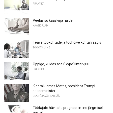
PRAKTIKA
Veebisisu kaaskirja näide
KAASKIRJAD
Teave töökohtade ja tööhõive kohta Iraagis
TÖÖOTSIMINE
Õppige, kuidas ace Skype'i intervjuu
PRAKTIKA
Kindral James Mattis, president Trumpi
kaitseminister
USA SÕJAVÄE KARJÄÄR
Töötajate hüvitiste prognoosimine järgmisel
aastal