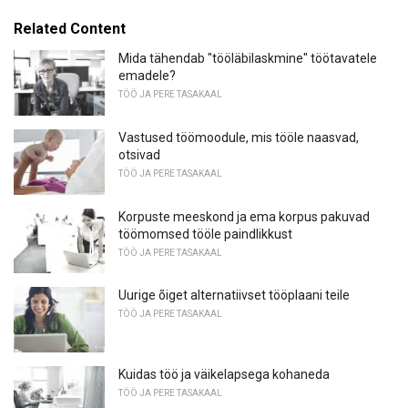
Related Content
Mida tähendab "tööläbilaskmine" töötavatele
emadele?
TÖÖ JA PERE TASAKAAL
Vastused töömoodule, mis tööle naasvad,
otsivad
TÖÖ JA PERE TASAKAAL
Korpuste meeskond ja ema korpus pakuvad
töömomsed tööle paindlikkust
TÖÖ JA PERE TASAKAAL
Uurige õiget alternatiivset tööplaani teile
TÖÖ JA PERE TASAKAAL
Kuidas töö ja väikelapsega kohaneda
TÖÖ JA PERE TASAKAAL