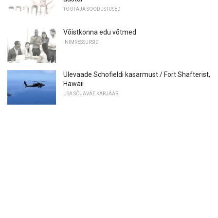
TÖÖTAJA SOODUSTUSED
Võistkonna edu võtmed
INIMRESSURSID
Ülevaade Schofieldi kasarmust / Fort Shafterist,
Hawaii
USA SÕJAVÄE KARJÄÄR