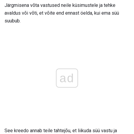
Järgmisena võta vastused neile küsimustele ja tehke
avaldus või võti, et võite end ennast öelda, kui ema süü
suubub.
ad
See kreedo annab teile tahtejõu, et liikuda süü vastu ja