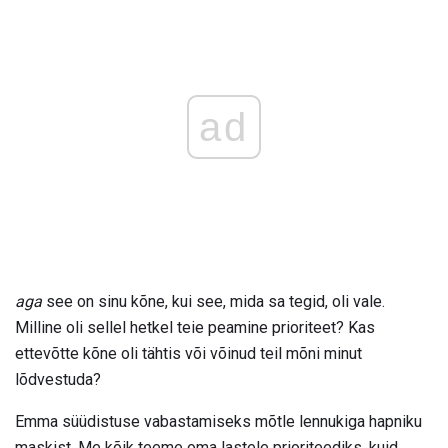
ad
aga
see on sinu kõne, kui see, mida sa tegid, oli vale.
Milline oli sellel hetkel teie peamine prioriteet? Kas
ettevõtte kõne oli tähtis või võinud teil mõni minut
lõdvestuda?
Emma süüdistuse vabastamiseks mõtle lennukiga hapniku
maskist. Me kõik teeme oma lastele prioriteediks, kuid