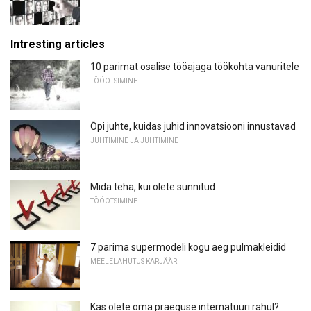
Intresting articles
10 parimat osalise tööajaga töökohta vanuritele
TÖÖOTSIMINE
Õpi juhte, kuidas juhid innovatsiooni innustavad
JUHTIMINE JA JUHTIMINE
Mida teha, kui olete sunnitud
TÖÖOTSIMINE
7 parima supermodeli kogu aeg pulmakleidid
MEELELAHUTUS KARJÄÄR
Kas olete oma praeguse internatuuri rahul?