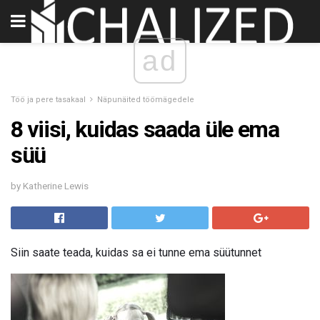
ad
Töö ja pere tasakaal
Näpunäited töömägedele
8 viisi, kuidas saada üle ema
süü
by Katherine Lewis
Siin saate teada, kuidas sa ei tunne ema süütunnet