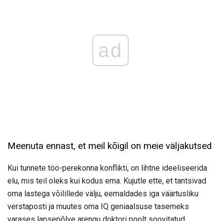
ad
Meenuta ennast, et meil kõigil on meie väljakutsed
Kui tunnete töö-perekonna konflikti, on lihtne ideeliseerida
elu, mis teil oleks kui kodus ema. Kujutle ette, et tantsivad
oma lastega võilillede välju, eemaldades iga väärtusliku
verstaposti ja muutes oma IQ geniaalsuse tasemeks
varases lapsepõlve arengu doktori poolt soovitatud