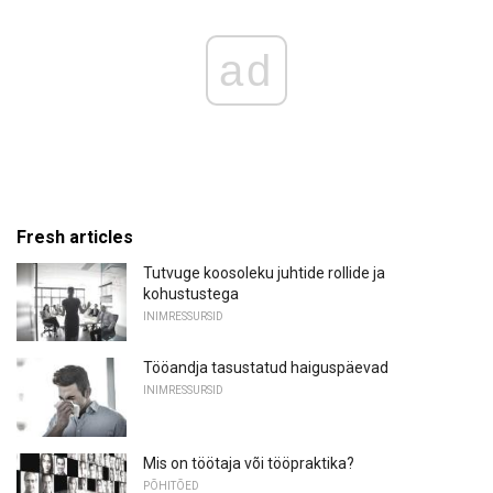
ad
Fresh articles
Tutvuge koosoleku juhtide rollide ja
kohustustega
INIMRESSURSID
Tööandja tasustatud haiguspäevad
INIMRESSURSID
Mis on töötaja või tööpraktika?
PÕHITÕED