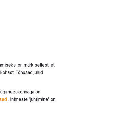
miseks, on märk sellest, et
ökohast. Tõhusad juhid
müügimeeskonnaga on
sed
. Inimeste "juhtimine" on