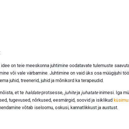
t
e idee on teie meeskonna juhtimine oodatavate tulemuste saavuta
amine või vale värbamine. Juhtimine on vaid üks osa müügijuhi tö
ma juhid, treenerid, juhid ja mõnikord ka terapeudid.
mõista, et te
haldate
protsesse,
juhite
ja
juhatate
inimesi. Iga 
sed, tugevused, nõrkused, eesmärgid, soovid ja isiklikud
küsimu
uhendamine võtab iseloomu, oskusi, kannatlikkust ja austust.