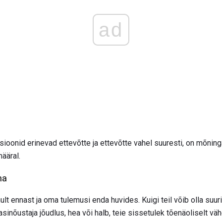
ad
ioonid erinevad ettevõtte ja ettevõtte vahel suuresti, on mõninga
ääral.
na
nult ennast ja oma tulemusi enda huvides. Kuigi teil võib olla s
asinõustaja jõudlus, hea või halb, teie sissetulek tõenäoliselt väh