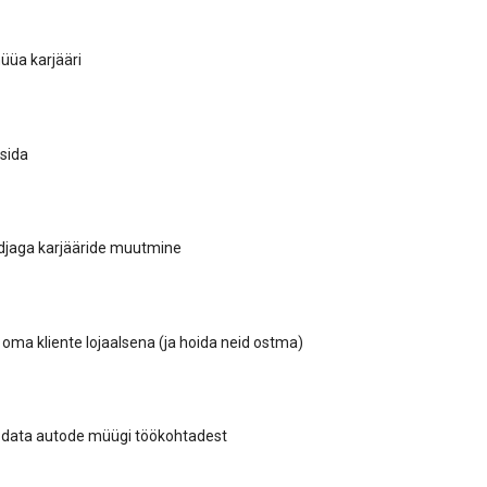
üüa karjääri
sida
jaga karjääride muutmine
 oma kliente lojaalsena (ja hoida neid ostma)
odata autode müügi töökohtadest