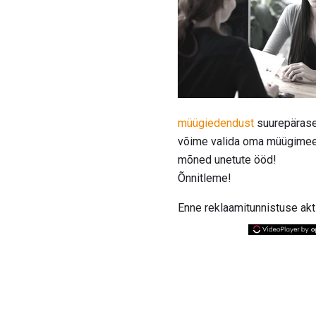
müügiedendust
suurepärase
võime valida oma müügimee
mõned unetute ööd!
Õnnitleme!
Enne reklaamitunnistuse ak