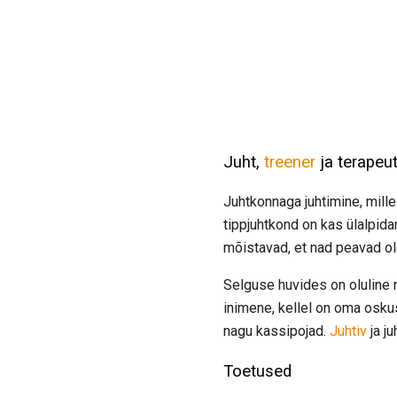
Juht,
treener
ja terapeu
Juhtkonnaga juhtimine, mill
tippjuhtkond on kas ülalpid
mõistavad, et nad peavad ole
Selguse huvides on oluline 
inimene, kellel on oma osku
nagu kassipojad.
Juhtiv
ja j
Toetused