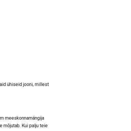
id ühiseid jooni, millest
uurim meeskonnamängija
e mõjutab. Kui palju teie