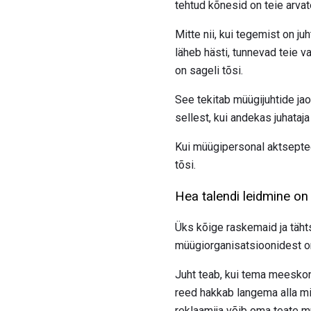
tehtud kõnesid on teie arvate
Mitte nii, kui tegemist on 
läheb hästi, tunnevad teie v
on sageli tõsi.
See tekitab müügijuhtide jao
sellest, kui andekas juhataja
Kui müügipersonal aktseptee
tõsi.
Hea talendi leidmine on
Üks kõige raskemaid ja täh
müügiorganisatsioonidest on 
Juht teab, kui tema meeskon
reed hakkab langema alla mii
reklaamija võib oma teate 