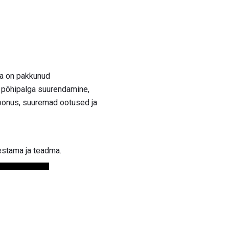
ja on pakkunud
põhipalga suurendamine,
boonus, suuremad ootused ja
estama ja teadma.