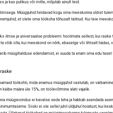
s ja kas puhkus või mitte, mõjutab ainult teid.
juhtimisega. Müügijuhid hindavad kogu oma meeskonna üldist tul
anemjuhid, et olete oma töökoha tõhusalt täitnud. Kui teie meesko
ks ilmse ja universaalse probleemi: hoolimata sellest, kui raske 
 ta võib olla, kui meeskond on nõrk, ebaselge või lihtsalt hädas, 
rib müügihalduse edendamist, ei suuda ta enam oma edu taset ko
 raske
tsamaid töökohti, mida enamus müügijuhid vastutab, on värbamin
käibe määra üle 15%, on töölevõtmine alati vajalik.
na müügiesindus ei kavatse seda teha ja hakkab asendada asend
nimumtaseme. Siiski ei ole sellel juhil üldjuhul hoiatust, kui ke
muuta. Üllatunud töökohad on müügimeeskonna tulemuste vaenlan