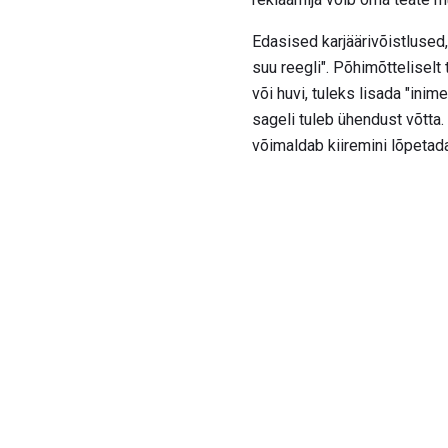
Edasised karjäärivõistlused,
suu reegli". Põhimõtteliselt
või huvi, tuleks lisada "ini
sageli tuleb ühendust võtta.
võimaldab kiiremini lõpetad