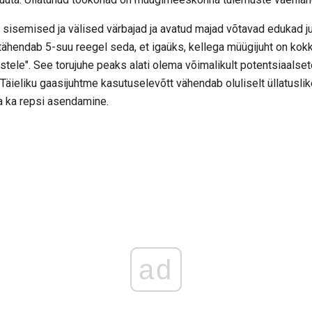
 sisemised ja välised värbajad ja avatud majad võtavad edukad ju
 tähendab 5-suu reegel seda, et igaüks, kellega müügijuht on kok
mestele". See torujuhe peaks alati olema võimalikult potentsiaalse
 Täieliku gaasijuhtme kasutuselevõtt vähendab oluliselt üllatusl
a ka repsi asendamine.
ad