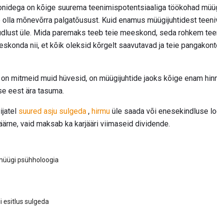
nidega on kõige suurema teenimispotentsiaaliga töökohad müüg
 olla mõnevõrra palgatõusust. Kuid enamus müügijuhtidest teen
ust üle. Mida paremaks teeb teie meeskond, seda rohkem teenit
skonda nii, et kõik oleksid kõrgelt saavutavad ja teie pangakonto
e on mitmeid muid hüvesid, on müügijuhtide jaoks kõige enam hin
se eest ära tasuma.
ijatel
suured asju sulgeda
,
hirmu
üle saada või enesekindluse lo
väärne, vaid maksab ka karjääri viimaseid dividende.
müügi psühholoogia
 esitlus sulgeda