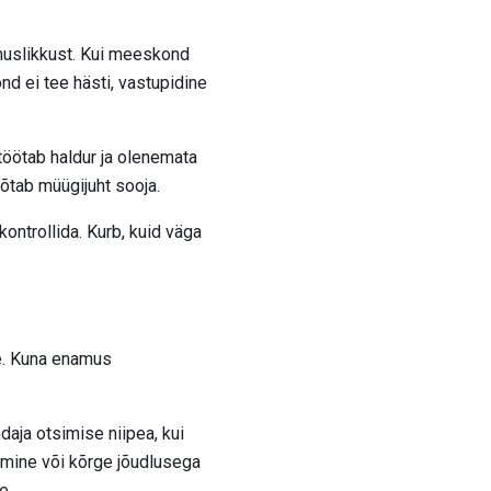
emuslikkust. Kui meeskond
nd ei tee hästi, vastupidine
töötab haldur ja olenemata
võtab müügijuht sooja.
ntrollida. Kurb, kuid väga
e. Kuna enamus
aja otsimise niipea, kui
skmine või kõrge jõudlusega
e.