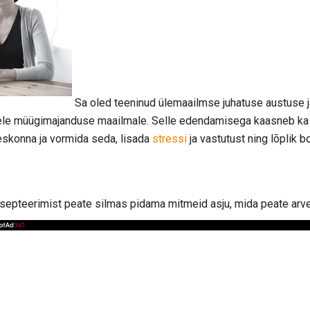
Sa oled teeninud ülemaailmse juhatuse austuse 
le müügimajanduse maailmale. Selle edendamisega kaasneb ka 
skonna ja vormida seda, lisada
stressi
ja vastutust ning lõplik 
tsepteerimist peate silmas pidama mitmeid asju, mida peate arv