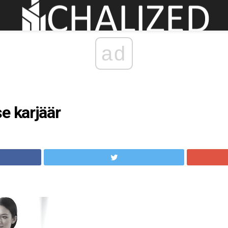
ad
e karjäär