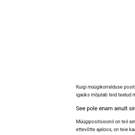
Kuigi müügikorralduse posits
igaüks mõjutab teid teatud m
See pole enam ainult si
Müügipositsioonil on teil ai
ettevõtte ajaloos, on teie ka