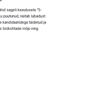
hid sageli kasutusele "5-
ku puutunud, näitab lubadust
te kandidaatidega täidetud ja
ike töökohtade mõju ning