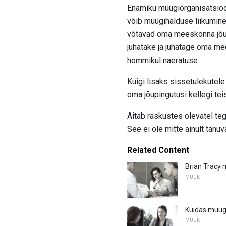
Enamiku müügiorganisatsioo
võib müügihalduse liikumine
võtavad oma meeskonna jõudl
juhatake ja juhatage oma mee
hommikul naeratuse.
Kuigi lisaks sissetulekutel
oma jõupingutusi kellegi tei
Aitab raskustes olevatel teg
See ei ole mitte ainult tänu
Related Content
Brian Tracy 
MÜÜK
Kuidas müügi
MÜÜK