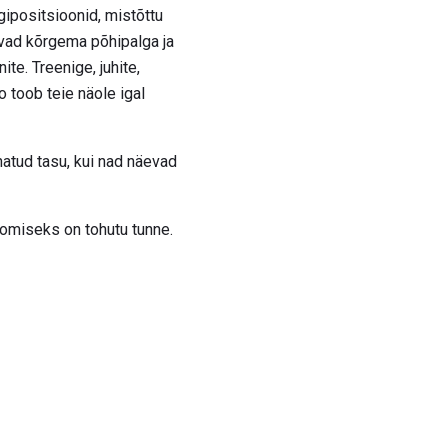
ipositsioonid, mistõttu
ivad kõrgema põhipalga ja
e. Treenige, juhite,
 toob teie näole igal
natud tasu, kui nad näevad
omiseks on tohutu tunne.