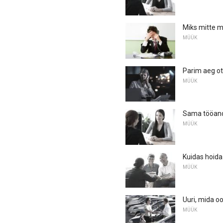
Miks mitte m
MÜÜK
Parim aeg ot
MÜÜK
Sama tööand
MÜÜK
Kuidas hoida
MÜÜK
Uuri, mida o
MÜÜK