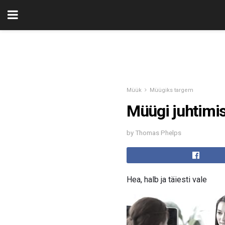
Müük
Müügiks targem
Müügi juhtimis
by Thomas Phelps
Hea, halb ja täiesti vale