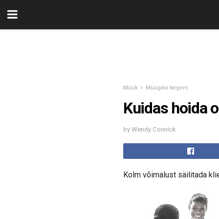
Müük
Müügiks targem
Kuidas hoida o
by Wendy Connick
Kolm võimalust säilitada kli