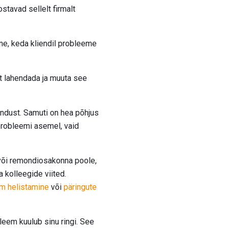
stavad sellelt firmalt
ne, keda kliendil probleeme
lt lahendada ja muuta see
indust. Samuti on hea põhjus
probleemi asemel, vaid
 või remondiosakonna poole,
 kolleegide viited.
lm helistamine
või
päringute
leem kuulub sinu ringi. See