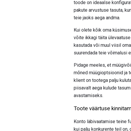
toode on ideaalse konfigurat
pakute arvustuse tasuta, kun
teie jaoks aega andma.
Kui olete kõik oma küsimuse
võite ikkagi täita ülevaatu
kasutada või muul viisil oma
suurendada teie võimalusi 
Pidage meeles, et müügivõim
mõned müügioptsioonid ja tei
klient on tootega palju kulu
piisavalt aega kulude tasum
avastamiseks.
Toote väärtuse kinnitami
Konto läbivaatamise teine ​​
kui palju konkurente teil on