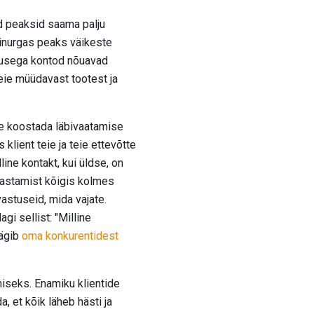
d peaksid saama palju
dinurgas peaks väikeste
susega kontod nõuavad
eie müüdavast tootest ja
ne koostada läbivaatamise
lient teie ja teie ettevõtte
ine kontakt, kui üldse, on
vastamist kõigis kolmes
astuseid, mida vajate.
gi sellist: "Milline
äägib
oma konkurentidest
iseks. Enamiku klientide
, et kõik läheb hästi ja