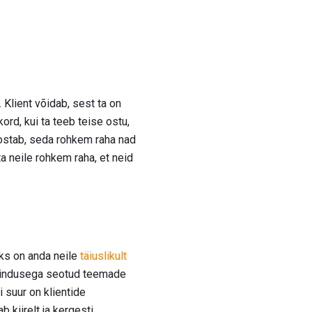
 Klient võidab, sest ta on
ord, kui ta teeb teise ostu,
 ostab, seda rohkem raha nad
a neile rohkem raha, et neid
eks on anda neile
täiuslikult
eenindusega seotud teemade
i suur on klientide
 kiirelt ja kergesti