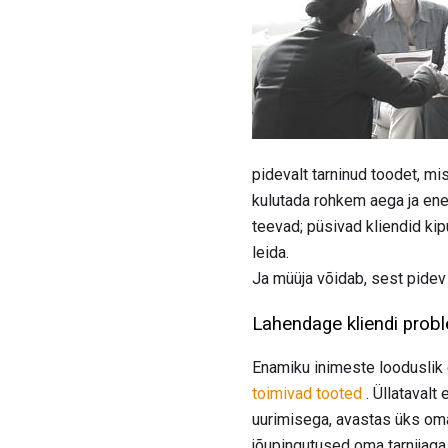
pidevalt tarninud toodet, mis
kulutada rohkem aega ja ener
teevad; püsivad kliendid ki
leida.
Ja müüja võidab, sest pide
Lahendage kliendi proble
Enamiku inimeste looduslik 
toimivad tooted
. Üllatavalt
uurimisega, avastas üks oma 
jõupingutused oma tarnijaga