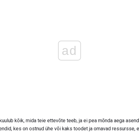
ad
ba kuulub kõik, mida teie ettevõte teeb, ja ei pea mõnda aega asen
ndid, kes on ostnud ühe või kaks toodet ja omavad ressursse, e