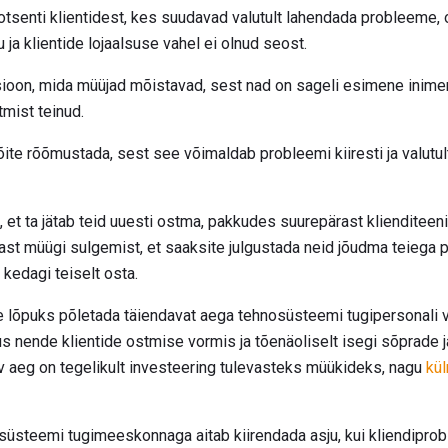
rotsenti klientidest, kes suudavad valutult lahendada probleeme, o
u ja klientide lojaalsuse vahel ei olnud seost.
tsioon, mida müüjad mõistavad, sest nad on sageli esimene inime
stmist teinud.
õite rõõmustada, sest see võimaldab probleemi kiiresti ja valutu
et ta jätab teid uuesti ostma, pakkudes suurepärast klienditeen
rast müügi sulgemist, et saaksite julgustada neid jõudma teiega 
 kedagi teiselt osta.
e lõpuks põletada täiendavat aega tehnosüsteemi tugipersonali
s nende klientide ostmise vormis ja tõenäoliselt isegi sõprade ja
v aeg on tegelikult investeering tulevasteks müükideks, nagu
kü
süsteemi tugimeeskonnaga aitab kiirendada asju, kui kliendiprob