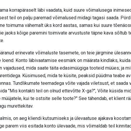
ama korrapäraselt läbi vaadata, kuid suure võimalusega inimese
sest teil on palju paremad võimalused midagi tagasi saada. Pör
ne toimuma vähemalt üks kord aastas, samas kui suure tõenäo
e jaoks kõige paremini toimivate arvustuste täpne kava sõltub t
te.
ääranud erinevate võimaluste tasemete, on teie järgmine ülesan
loend. Konto läbivaatamise eesmärk on määrata kindlaks, kuidas k
n vajadused, mida saate täita edasimüügiga tooteid müües; ja mill
nkurentidega. Küsimused, mida te küsite, peaksid püüdma teabe a
onnas. Tundlikumate teemadega võite vajada viletsust, et saada v
da "Mis kontakti teil on olnud ettevõtte X-ga?", Võite küsida mida
 müüjatele, kui te ostsite selle toote?" See tähendab, et klient r
gu murettekitav.
almis, on aeg kliendi kutsumiseks ja ülevaatuse ajakava koostam
 parem viis esitada konto ülevaade, mis võimaldab teil kinnitada