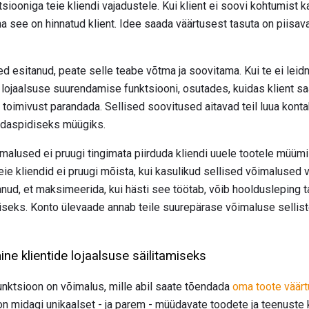
siooniga teie kliendi vajadustele. Kui klient ei soovi kohtumist k
a see on hinnatud klient. Idee saada väärtusest tasuta on piisava
d esitanud, peate selle teabe võtma ja soovitama. Kui te ei leid
se lojaalsuse suurendamise funktsiooni, osutades, kuidas klient 
 toimivust parandada. Sellised soovitused aitavad teil luua konta
edaspidiseks müügiks.
alused ei pruugi tingimata piirduda kliendi uuele tootele müümi
e kliendid ei pruugi mõista, kui kasulikud sellised võimalused võ
tanud, et maksimeerida, kui hästi see töötab, võib hooldusleping 
iseks. Konto ülevaade annab teile suurepärase võimaluse sellis
ne klientide lojaalsuse säilitamiseks
funktsioon on võimalus, mille abil saate tõendada
oma toote väärt
, on midagi unikaalset - ja parem - müüdavate toodete ja teenuste 