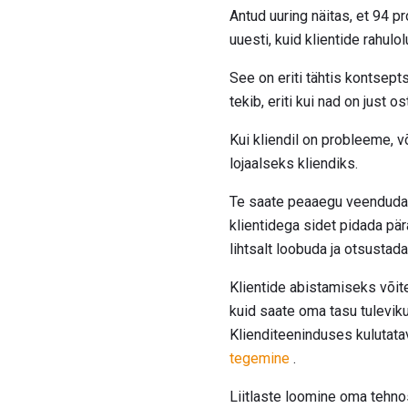
Antud uuring näitas, et 94 p
uuesti, kuid klientide rahulol
See on eriti tähtis kontsep
tekib, eriti kui nad on just o
Kui kliendil on probleeme, v
lojaalseks kliendiks.
Te saate peaaegu veenduda, 
klientidega sidet pidada pä
lihtsalt loobuda ja otsustada
Klientide abistamiseks võit
kuid saate oma tasu tuleviku
Klienditeeninduses kulutata
tegemine
.
Liitlaste loomine oma tehno