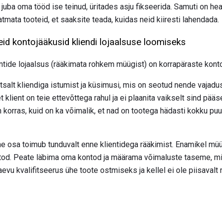
n juba oma tööd ise teinud, üritades asju fikseerida. Samuti on he
atmata tooteid, et saaksite teada, kuidas neid kiiresti lahendada.
eid kontojääkusid kliendi lojaalsuse loomiseks
entide lojaalsus (rääkimata rohkem müügist) on korrapäraste konto
salt kliendiga istumist ja küsimusi, mis on seotud nende vajadus
t klient on teie ettevõttega rahul ja ei plaanita vaikselt sind pää
 korras, kuid on ka võimalik, et nad on tootega hädasti kokku puut
e osa toimub tunduvalt enne klientidega rääkimist. Enamikel m
ontod. Peate läbima oma kontod ja määrama võimaluste taseme, mi
 vaevu kvalifitseerus ühe toote ostmiseks ja kellel ei ole piisava