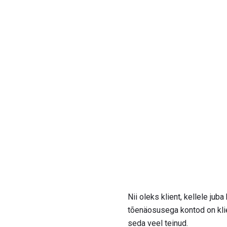
Nii oleks klient, kellele ju
tõenäosusega kontod on klie
seda veel teinud.