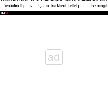
tõenäoliselt püsivalt lojaalne kui klient, kellel pole üldse mingi
ad