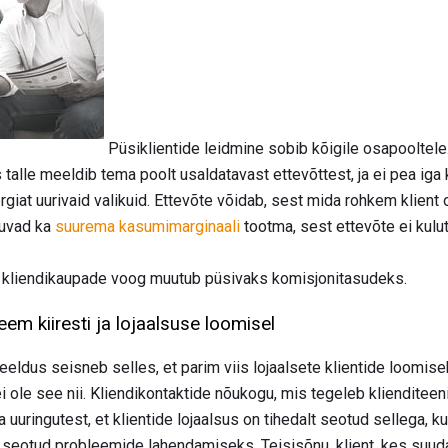
Püsiklientide leidmine sobib kõigile osapooltele.
 talle meeldib tema poolt usaldatavast ettevõttest, ja ei pea iga k
giat uurivaid valikuid. Ettevõte võidab, sest mida rohkem klient
puvad ka
suurema kasumimarginaali
tootma, sest ettevõte ei kulut
v kliendikaupade voog muutub püsivaks komisjonitasudeks.
em kiiresti ja lojaalsuse loomisel
eeldus seisneb selles, et parim viis lojaalsete klientide loomis
 ei ole see nii. Kliendikontaktide nõukogu, mis tegeleb kliendit
uuringutest, et klientide lojaalsus on tihedalt seotud sellega, ku
 seotud probleemide lahendamiseks. Teisisõnu, klient, kes suudab