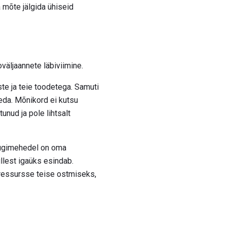
a mõte jälgida ühiseid
väljaannete läbiviimine.
te ja teie toodetega. Samuti
seda. Mõnikord ei kutsu
unud ja pole lihtsalt
üügimehedel on oma
llest igaüks esindab.
lt ressursse teise ostmiseks,