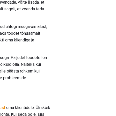
avandada, võite lisada, et
lt sageli, et veenda teda
nud ühtegi müügivõimalust,
saaks toodet tõhusamalt
kti oma kliendiga ja
sega. Paljudel toodetel on
iksid olla. Näiteks kui
talle päästa rohkem kui
te probleemide
ust
oma klientidele. Ükskõik
kohta. Kui seda pole, siis