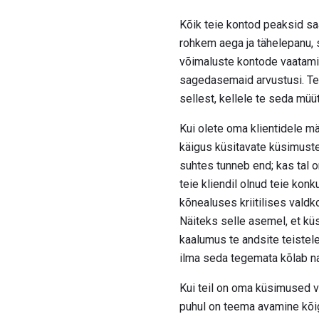
Kõik teie kontod peaksid sa
rohkem aega ja tähelepanu, 
võimaluste kontode vaatami
sagedasemaid arvustusi. Tei
sellest, kellele te seda müü
Kui olete oma klientidele m
käigus küsitavate küsimuste 
suhtes tunneb end; kas tal o
teie kliendil olnud teie ko
kõnealuses kriitilises valdk
Näiteks selle asemel, et küsi
kaalumus te andsite teistele
ilma seda tegemata kõlab na
Kui teil on oma küsimused v
puhul on teema avamine kõige