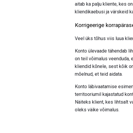
aitab ka palju kliente, kes o
kliendikaebusi ja värskeid k
Korrigeerige korrapäras
Veel üks tõhus viis luua kli
Konto ülevaade tähendab liht
on teil võimalus veenduda, e
kliendid kõnele, sest kõik on
mõelnud, et teid aidata.
Konto läbivaatamise esimen
territooriumil kajastatud k
Näiteks klient, kes lihtsalt
oleks väike võimalus.