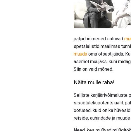
paljud inimesed satuvad
müü
spetsialistid maailmas tunni
muuda
oma otsust jääda. Kui
asemel müüjaks, kuni midag
Siin on vaid mõned.
Näita mulle raha!
Selliste karjäärivõimaluste 
sissetulekupotentsiaalil, pa
ootused, kuid on ka hüvesid
reiside, auhindade ja muude 
Need, kes müüvad müügitööt