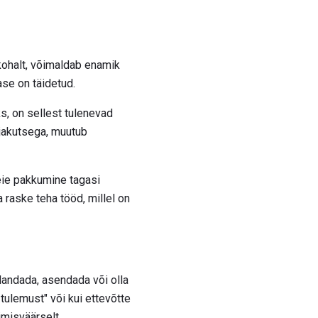
ökohalt, võimaldab enamik
ase on täidetud.
s, on sellest tulenevad
ljakutsega, muutub
eie pakkumine tagasi
raske teha tööd, millel on
llandada, asendada või olla
tulemust" või kui ettevõtte
imisväärselt.