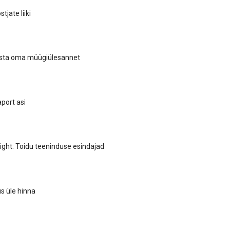
stjate liiki
lasta oma müügiülesannet
port asi
light: Toidu teeninduse esindajad
s üle hinna