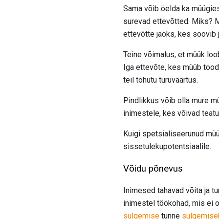
Sama võib öelda ka müügiesi
surevad ettevõtted. Miks? M
ettevõtte jaoks, kes soovib 
Teine võimalus, et müük loo
Iga ettevõte, kes müüb toode
teil tohutu turuväärtus.
Pindlikkus võib olla mure m
inimestele, kes võivad teat
Kuigi spetsialiseerunud müü
sissetulekupotentsiaalile.
Võidu põnevus
Inimesed tahavad võita ja tu
inimestel töökohad, mis ei o
sulgemise
tunne
sulgemise