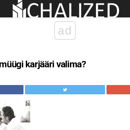
ad
müügi karjääri valima?