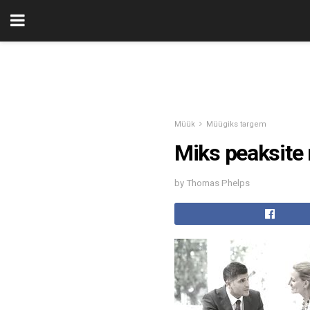
Müük
Müügiks targem
Miks peaksite 
by Thomas Phelps