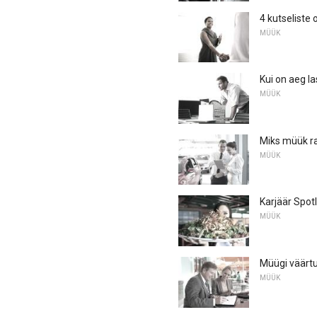
4 kutseliste o
MÜÜK
Kui on aeg 
MÜÜK
Miks müük ra
MÜÜK
Karjäär Spot
MÜÜK
Müügi väärtu
MÜÜK