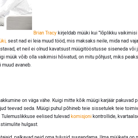
Brian Tracy
kirjeldab müüki kui "lõplikku vaikimisi
ki,
sest nad ei leia muud tööd, mis maksaks neile, mida nad va
stavad, et neil ei olnud kavatsust müügitööstusse siseneda või j
gi müük võib olla vaikimisi hõivatud, on mitu põhjust, miks pe
i muud avaneb.
pakkumine on väga vähe. Kuigi mitte kõik müügi karjäär pakuvad p
ljud teevad seda. Müügi puhul põhineb teie sissetulek teie toimi
. Tulemuslikkuse eelised tulevad
komisjoni
kontrollide, kvartaals
stiimulite hulgast.
ajaid, palkavad neid oma tulusid suurendama. Ilma müüketa on 