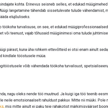
ndajate kohta. Erinevus seisneb selles, et edukad müügimehed o
üügi langetamine tähendab sissetulevate tulude vähendamist, mi
jääda elujõuliseks.
b töökoha turvalisuse, on see, et edukad müügiprofessionaalsed 
t või teenust, vajab tõhusaid müügiinimesi oma tulude juhtimisek
üügi pärast, kuna üha rohkem ettevõtteid ei otsi enam ainult sed
ud kindlale tööstusele müüa.
gitööstusele võib vähendada töökoha turvalisust, spetsialiseer
nda, nagu oleks nende töö muutnud. Ja kuigi iga töö teenib eesmär
le neile emotsionaalselt rahuldust pakkuv. Mitte nii müüki. Pole m
ks,
mis mitte ainult ei paku teie rahakotist märkimisväärset boonu