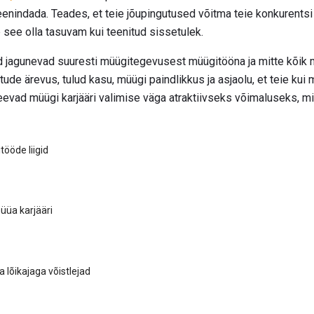
eenindada. Teades, et teie jõupingutused võitma teie konkurentsi j
 see olla tasuvam kui teenitud sissetulek.
 jagunevad suuresti müügitegevusest müügitööna ja mitte kõik 
tude ärevus, tulud kasu, müügi paindlikkus ja asjaolu, et teie kui
eevad müügi karjääri valimise väga atraktiivseks võimaluseks, m
tööde liigid
üüa karjääri
 lõikajaga võistlejad