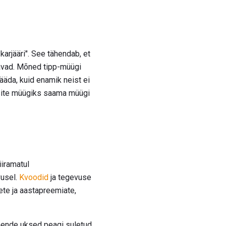
 karjääri". See tähendab, et
javad. Mõned tipp-müügi
ääda, kuid enamik neist ei
aksite müügiks saama müügi
iiramatul
vusel.
Kvoodid
ja tegevuse
ete ja aastapreemiate,
nende uksed peagi suletud.