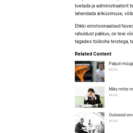
toetada ja administraatorit t
lahendada äriküsimuse, võib
Ehkki emotsionaalsed hüved
rahuldust pakkuv, on teie või
tagades töökoha teistega, t
Related Content
Paljud müügi
MÜÜK
Miks mitte m
MÜÜK
Outsesid oma
MÜÜK