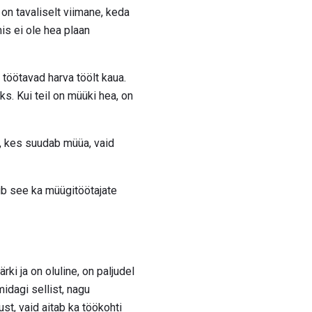
n tavaliselt viimane, keda
s ei ole hea plaan
töötavad harva töölt kaua.
s. Kui teil on müüki hea, on
a, kes suudab müüa, vaid
ub see ka müügitöötajate
ki ja on oluline, on paljudel
idagi sellist, nagu
st, vaid aitab ka töökohti