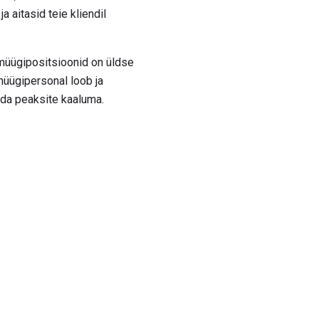
a aitasid teie kliendil
müügipositsioonid on üldse
 müügipersonal loob ja
ida peaksite kaaluma.