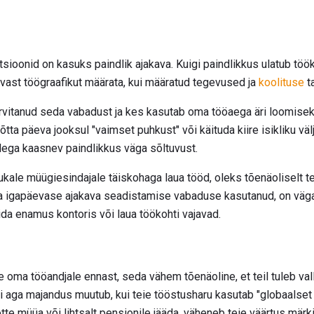
tsioonid on kasuks paindlik ajakava. Kuigi paindlikkus ulatub tö
ast töögraafikut määrata, kui määratud tegevused ja
koolituse
t
arvitanud seda vabadust ja kes kasutab oma tööaega äri loomisek
õtta päeva jooksul "vaimset puhkust" või käituda kiire isikliku vä
llega kaasnev paindlikkus väga sõltuvust.
kale müügiesindajale täiskohaga laua tööd, oleks tõenäoliselt t
a igapäevase ajakava seadistamise vabaduse kasutanud, on väga 
da enamus kontoris või laua töökohti vajavad.
e oma tööandjale ennast, seda vähem tõenäoline, et teil tuleb va
i aga majandus muutub, kui teie tööstusharu kasutab "globaalset 
te müüa või lihtsalt pensionile jääda, väheneb teie väärtus märk