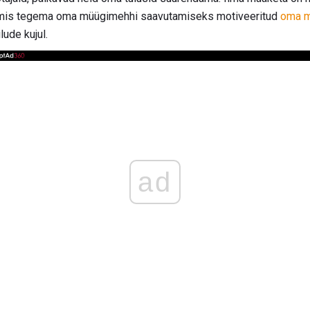
almis tegema oma müügimehhi saavutamiseks motiveeritud
oma m
lude kujul.
ad