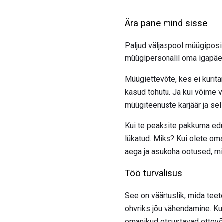
Ära pane mind sisse
Paljud väljaspool müügiposi
müügipersonalil oma igapäev
Müügiettevõte, kes ei kurit
kasud tohutu. Ja kui võime v
müügiteenuste karjäär ja se
Kui te peaksite pakkuma edu
lükatud. Miks? Kui olete om
aega ja asukoha ootused, mi
Töö turvalisus
See on väärtuslik, mida teet
ohvriks jõu vähendamine. Ku
omanikud otsustavad ettevõt