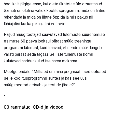
hoolikalt jälgige enne, kui olete üksteise üle otsustanud.
Samuti on oluline valida koolitusprogramm, mida on lihtne
rakendada ja mida on lihtne õppida ja mis pakub nii
lühiajalisi kui ka pikaajalisi eeliseid.
Paljud müügitöötajad saavutavad tulemuste suurenemise
esimese 60 päeva jooksul pärast müügitreeningu
programmi läbimist, kuid leiavad, et nende müük langeb
varsti pärast seda tagasi. Selliste tulemuste korral
kulutavad hariduskulud ise harva maksma.
Mõelge endale: "Millised on minu pragmaatilised ootused
selle koolitusprogrammi suhtes ja kas see uus
müügimeetod seisab aja testide järele?"
03 raamatud, CD-d ja videod