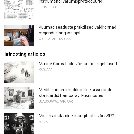
Instrumendi väljumisprotseduurid
LENNUNDUS
Kuumad seaduste praktilised valdkonnad
majanduslanguse ajal
ÕIGUSALANE KARJÄÄR
Intresting articles
Marine Corps tööle võetud töö kirjeldused
KARJÄÄR
Meditsiinilised meditsiinilise sisserände
standardid hambaravi küsimustes
USA SÕJAVÄE KARJÄÄR
Mis on ainulaadne müügiteatis või USP?
MÜÜK