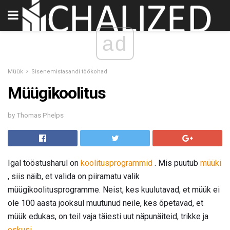
ad
Müük
Sisenemistasandi töökohad
Müügikoolitus
by Thomas Phelps
Igal tööstusharul on
koolitusprogrammid
. Mis puutub
müüki
, siis näib, et valida on piiramatu valik
müügikoolitusprogramme. Neist, kes kuulutavad, et müük ei
ole 100 aasta jooksul muutunud neile, kes õpetavad, et
müük edukas, on teil vaja täiesti uut näpunäiteid, trikke ja
oskusi
.