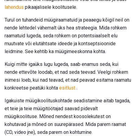
lahendus
pikaajalisele koolitusele.
Turul on tuhandeid müügiraamatuid ja peaaegu kõigil neil on
nende lehtedel vähemalt üks hea strateegia. Mida rohkem
raamatuid lugeda, seda rohkem on potentsiaalselt elu
muutvate või elutähtsate ideede ja kontseptsioonide
leidmine. See kehtib ka müügimeeskonna kohta.
Kuigi mitte igaüks lugu lugeda, saab enamus seda, kui
nende ettevõte loodab, et nad seda teevad. Veelgi rohkem
inimesi loeb, kui nad teavad, et nad peavad esitama raamatu
konkreetse peatüki kohta
esitlust
.
Igakuiste müügikoolituskohtade seadistamine aitab tagada,
et teie ja teie müügitöötajad saavad pidevalt
müügikoolituse. Mõned nendest koosolekutest on
kohutavad ja mõned on suurepärased. Mida parem raamat
(CD, video jne), seda parem on kohtumine.