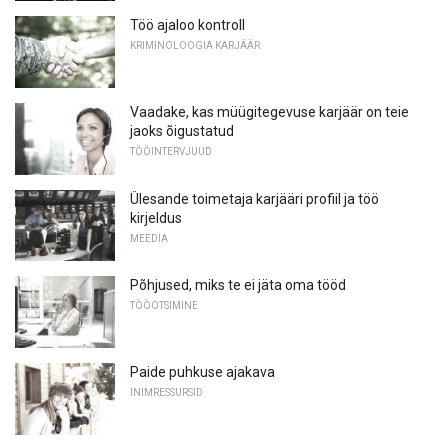
Töö ajaloo kontroll
KRIMINOLOOGIA KARJÄÄR
Vaadake, kas müügitegevuse karjäär on teie
jaoks õigustatud
TÖÖINTERVJUUD
Ülesande toimetaja karjääri profiil ja töö
kirjeldus
MEEDIA
Põhjused, miks te ei jäta oma tööd
TÖÖOTSIMINE
Paide puhkuse ajakava
INIMRESSURSID