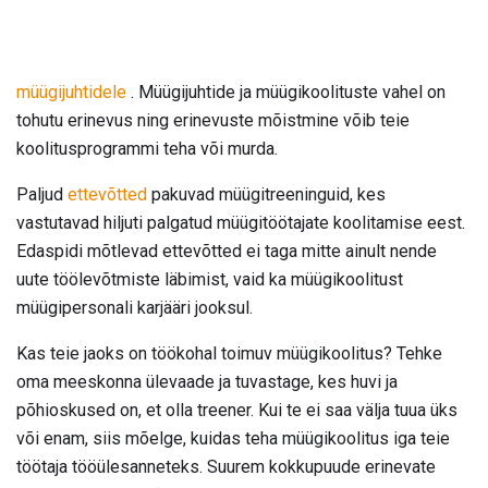
müügijuhtidele
. Müügijuhtide ja müügikoolituste vahel on
tohutu erinevus ning erinevuste mõistmine võib teie
koolitusprogrammi teha või murda.
Paljud
ettevõtted
pakuvad müügitreeninguid, kes
vastutavad hiljuti palgatud müügitöötajate koolitamise eest.
Edaspidi mõtlevad ettevõtted ei taga mitte ainult nende
uute töölevõtmiste läbimist, vaid ka müügikoolitust
müügipersonali karjääri jooksul.
Kas teie jaoks on töökohal toimuv müügikoolitus? Tehke
oma meeskonna ülevaade ja tuvastage, kes huvi ja
põhioskused on, et olla treener. Kui te ei saa välja tuua üks
või enam, siis mõelge, kuidas teha müügikoolitus iga teie
töötaja tööülesanneteks. Suurem kokkupuude erinevate