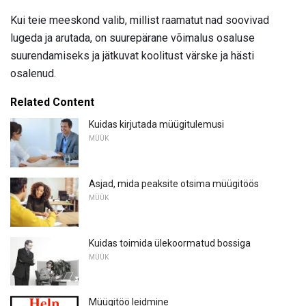
Kui teie meeskond valib, millist raamatut nad soovivad
lugeda ja arutada, on suurepärane võimalus osaluse
suurendamiseks ja jätkuvat koolitust värske ja hästi
osalenud.
Related Content
Kuidas kirjutada müügitulemusi
MÜÜK
Asjad, mida peaksite otsima müügitöös
MÜÜK
Kuidas toimida ülekoormatud bossiga
MÜÜK
Müügitöö leidmine