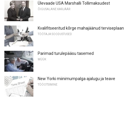
Ülevaade USA Marshalli Tollimaksudest
ÕIGUSALANE KARJÄÄR
Kvalifitseeritud kõrge mahajäänud terviseplaan
TÖÖTAJA SOODUSTUSED
Parimad turulepääsu tasemed
MÜÜK
New Yorki miinimumpalga ajalugu ja teave
TÖÖOTSIMINE