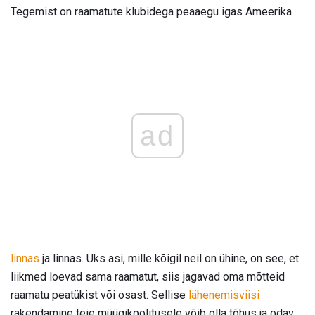
Tegemist on raamatute klubidega peaaegu igas Ameerika
ad
linnas
ja linnas. Üks asi, mille kõigil neil on ühine, on see, et
liikmed loevad sama raamatut, siis jagavad oma mõtteid
raamatu peatükist või osast. Sellise
lähenemisviisi
rakendamine teie müügikoolitusele võib olla tõhus ja odav