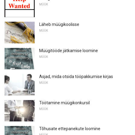
MÜÜK
Läheb müügikoolisse
MÜÜK
Müügitööde jätkamise loomine
MÜÜK
Asjad, mida otsida tööpakkumise kirjas
MÜÜK
Töötamine müügikonkursil
MÜÜK
Tõhusate ettepanekute loomine
MÜÜK