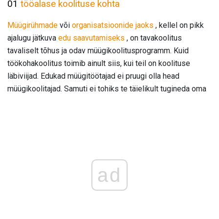
01
tööalase koolituse kohta
Müügirühmade
või
organisatsioonide jaoks
, kellel on pikk
ajalugu jätkuva
edu saavutamiseks
, on tavakoolitus
tavaliselt tõhus ja odav müügikoolitusprogramm. Kuid
töökohakoolitus toimib ainult siis, kui teil on koolituse
läbiviijad. Edukad müügitöötajad ei pruugi olla head
müügikoolitajad. Samuti ei tohiks te täielikult tugineda oma
ad