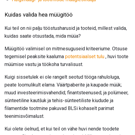
Kuidas valida hea müügitöö
Kui teil on nii palju tööstusharusid ja tooteid, millest valida,
kuidas saate otsustada, mida müüa?
Müügitöö valimisel on mitmesuguseid kriteeriume. Otsuse
tegemisel peaksite kaaluma
potentsiaalset tulu
, huvi toote
müümise vastu ja töökoha turvalisust.
Kuigi sissetulek ei ole rangelt seotud tööga rahuloluga,
peate loomulikult elama. Väärtpaberite ja kaupade müük;
muud investeerimisvahendid; finantsteenused; ja polümeer,
sünteetiline kautšuk ja tehis-sünteetiliste kiudude ja
filamentide tootmine pakuvad BLSi kohaselt parimat
teenimisvõimalust.
Kui olete öelnud, et kui teil on vähe huvi nende toodete