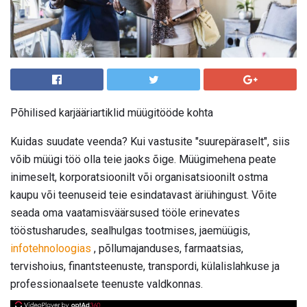
Põhilised karjääriartiklid müügitööde kohta
Kuidas suudate veenda? Kui vastusite "suurepäraselt", siis
võib müügi töö olla teie jaoks õige. Müügimehena peate
inimeselt, korporatsioonilt või organisatsioonilt ostma
kaupu või teenuseid teie esindatavast äriühingust. Võite
seada oma vaatamisväärsused tööle erinevates
tööstusharudes, sealhulgas tootmises, jaemüügis,
infotehnoloogias
, põllumajanduses, farmaatsias,
tervishoius, finantsteenuste, transpordi, külalislahkuse ja
professionaalsete teenuste valdkonnas.