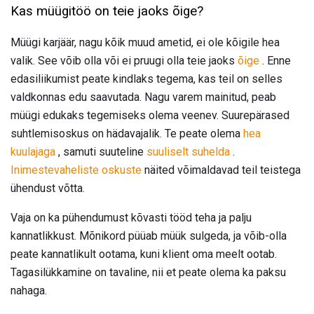
Kas müügitöö on teie jaoks õige?
Müügi karjäär, nagu kõik muud ametid, ei ole kõigile hea
valik. See võib olla või ei pruugi olla teie jaoks
õige
. Enne
edasiliikumist peate kindlaks tegema, kas teil on selles
valdkonnas edu saavutada. Nagu varem mainitud, peab
müügi edukaks tegemiseks olema veenev. Suurepärased
suhtlemisoskus on hädavajalik. Te peate olema
hea
kuulajaga
, samuti suuteline
suuliselt suhelda
.
Inimestevaheliste oskuste
näited võimaldavad teil teistega
ühendust võtta.
Vaja on ka pühendumust kõvasti tööd teha ja palju
kannatlikkust. Mõnikord püüab müük sulgeda, ja võib-olla
peate kannatlikult ootama, kuni klient oma meelt ootab.
Tagasilükkamine on tavaline, nii et peate olema ka paksu
nahaga.