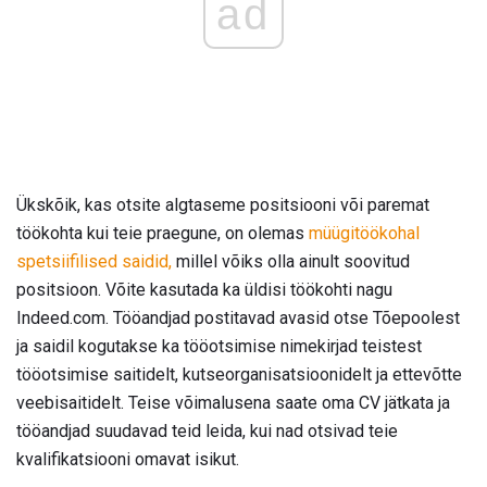
ad
Ükskõik, kas otsite algtaseme positsiooni või paremat
töökohta kui teie praegune, on olemas
müügitöökohal
spetsiifilised saidid,
millel võiks olla ainult soovitud
positsioon. Võite kasutada ka üldisi töökohti nagu
Indeed.com. Tööandjad postitavad avasid otse Tõepoolest
ja saidil kogutakse ka tööotsimise nimekirjad teistest
tööotsimise saitidelt, kutseorganisatsioonidelt ja ettevõtte
veebisaitidelt. Teise võimalusena saate oma CV jätkata ja
tööandjad suudavad teid leida, kui nad otsivad teie
kvalifikatsiooni omavat isikut.