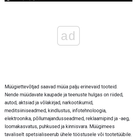
ad
Müügiettevõtjad saavad müüa palju erinevaid tooteid.
Nende müüdavate kaupade ja teenuste hulgas on riided,
autod, aktsiad ja võlakirjad, narkootikumid,
meditsiiniseadmed, kindlustus, infotehnoloogia,
elektroonika, põllumajandusseadmed, reklaamipind ja -aeg,
loomakasvatus, puhkused ja kinnisvara. Müügimees
tavaliselt spetsialiseerub ühele tööstusele või tootetüübile.