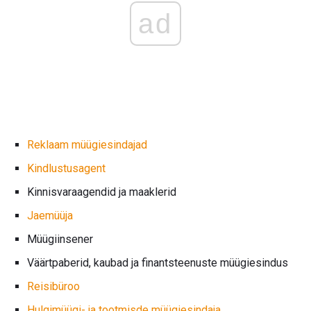
ad
Reklaam müügiesindajad
Kindlustusagent
Kinnisvaraagendid ja maaklerid
Jaemüüja
Müügiinsener
Väärtpaberid, kaubad ja finantsteenuste müügiesindus
Reisibüroo
Hulgimüügi- ja tootmisde müügiesindaja