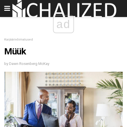
ad
Karjäärivõimalused
Müük
by Dawn Rosenberg McKay