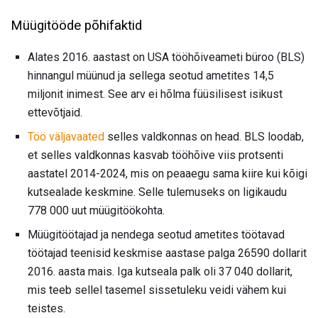
Müügitööde põhifaktid
Alates 2016. aastast on USA tööhõiveameti büroo (BLS)
hinnangul müünud ​​ja sellega seotud ametites 14,5
miljonit inimest. See arv ei hõlma füüsilisest isikust
ettevõtjaid.
Töö väljavaated
selles valdkonnas on head. BLS loodab,
et selles valdkonnas kasvab tööhõive viis protsenti
aastatel 2014-2024, mis on peaaegu sama kiire kui kõigi
kutsealade keskmine. Selle tulemuseks on ligikaudu
778 000 uut müügitöökohta.
Müügitöötajad ja nendega seotud ametites töötavad
töötajad teenisid keskmise aastase palga 26590 dollarit
2016. aasta mais. Iga kutseala palk oli 37 040 dollarit,
mis teeb sellel tasemel sissetuleku veidi vähem kui
teistes.