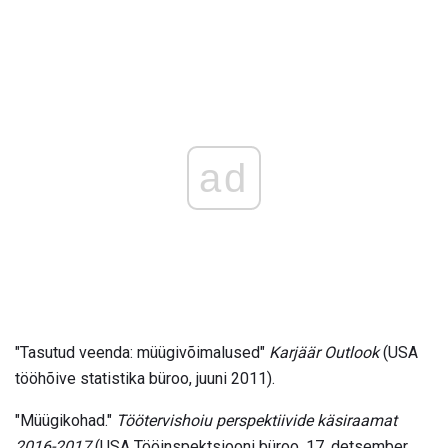
ad
"Tasutud veenda: müügivõimalused"
Karjäär Outlook
(USA
tööhõive statistika büroo, juuni 2011).
"Müügikohad."
Töötervishoiu perspektiivide käsiraamat
2016-2017
(USA Tööinspektsiooni büroo, 17. detsember