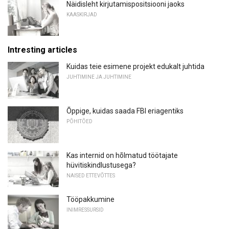
Näidisleht kirjutamispositsiooni jaoks
KAASKIRJAD
Intresting articles
Kuidas teie esimene projekt edukalt juhtida
JUHTIMINE JA JUHTIMINE
Õppige, kuidas saada FBI eriagentiks
PÕHITÕED
Kas internid on hõlmatud töötajate
hüvitiskindlustusega?
NAISED ETTEVÕTTES
Tööpakkumine
INIMRESSURSID