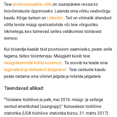
Teie
professionaalne võrk
on suurepärane ressurss
töövõimaluste õppimiseks. Laienda oma võrku veebivõrgu
kaudu. Kõige tuntum on
LinkedIn
. Teil on võimalik ühendust
võtta teiste müügi spetsialistide või teie võrgustiku
liikmetega, kes tunnevad selles valdkonnas töötavaid
inimesi.
Kui tööandja kaalub teid positsiooni saamiseks, peate selle
tagama, täites tööintervjuu. Müügijuht küsib teie
müügiskeemide kohta küsimusi
. Ta soovib ka teada oma
tugevatest ja nõrkadest külgedest
. Teie vastuste kaudu
peate näitama oma võimet jälgida ja mõelda jalgadele.
Täiendavad allikad:
"Tööalane tööhõive ja palk, mai 2016: müügi- ja sellega
seotud ametikohad (suurgrupp)." Kutsealase tööhõive
statistika (USA tööhõive statistika büroo, 31. märts 2017).