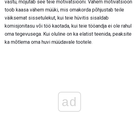
vastu, mõjutab see teie motivatsiooni. Vähem motivatsioon
toob kaasa vähem müüki, mis omakorda põhjustab teile
väiksemat sissetulekut, kui teie hüvitis sisaldab
komisjonitasu või töö kaotada, kui teie tööandja ei ole rahul
oma tegevusega. Kui oluline on ka elatist teenida, peaksite
ka mõtlema oma huvi müüdavale tootele.
ad