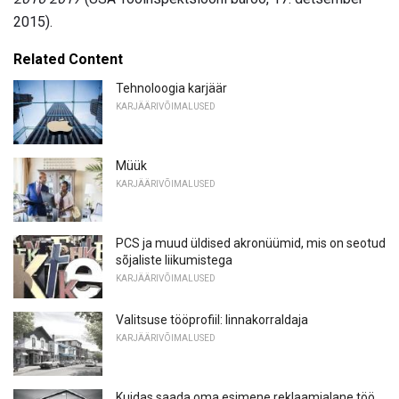
2015).
Related Content
Tehnoloogia karjäär
KARJÄÄRIVÕIMALUSED
Müük
KARJÄÄRIVÕIMALUSED
PCS ja muud üldised akronüümid, mis on seotud
sõjaliste liikumistega
KARJÄÄRIVÕIMALUSED
Valitsuse tööprofiil: linnakorraldaja
KARJÄÄRIVÕIMALUSED
Kuidas saada oma esimene reklaamialane töö