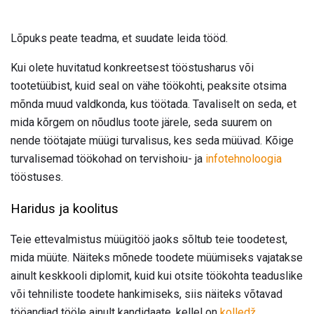
Lõpuks peate teadma, et suudate leida tööd.
Kui olete huvitatud konkreetsest tööstusharus või
tootetüübist, kuid seal on vähe töökohti, peaksite otsima
mõnda muud valdkonda, kus töötada. Tavaliselt on seda, et
mida kõrgem on nõudlus toote järele, seda suurem on
nende töötajate müügi turvalisus, kes seda müüvad. Kõige
turvalisemad töökohad on tervishoiu- ja
infotehnoloogia
tööstuses.
Haridus ja koolitus
Teie ettevalmistus müügitöö jaoks sõltub teie toodetest,
mida müüte. Näiteks mõnede toodete müümiseks vajatakse
ainult keskkooli diplomit, kuid kui otsite töökohta teaduslike
või tehniliste toodete hankimiseks, siis näiteks võtavad
tööandjad tööle ainult kandidaate, kellel on
kolledž
.