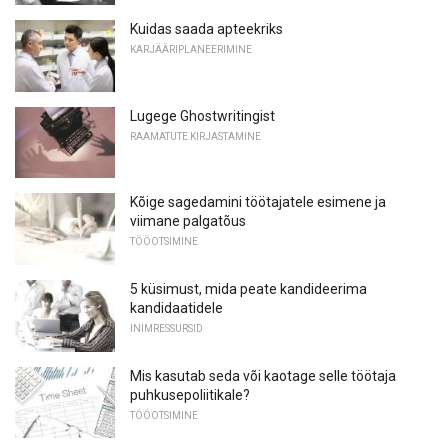
Kuidas saada apteekriks
KARJÄÄRIPLANEERIMINE
Lugege Ghostwritingist
RAAMATUTE KIRJASTAMINE
Kõige sagedamini töötajatele esimene ja
viimane palgatõus
TÖÖOTSIMINE
5 küsimust, mida peate kandideerima
kandidaatidele
INIMRESSURSID
Mis kasutab seda või kaotage selle töötaja
puhkusepoliitikale?
TÖÖOTSIMINE