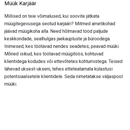
Müük Karjäär
Millised on teie võimalused, kui soovite jätkata
müügitegevusega seotud karjääri? Mitmed ametikohad
jäävad müügikoha alla. Need hõlmavad tööd paljude
keskkondade, sealhulgas jaekaupluste ja büroodega.
Inimesed, kes töötavad nendes seadetes, peavad müüki.
Mõned isikud, kes töötavad müügitöös, kohtuvad
klientidega kodudes või ettevõtetes kohtumistega. Teised
lähevad uksest-ukseni, tehes etteteatamata külastusi
potentsiaalsetele klientidele. Seda nimetatakse väljaspool
müüki.