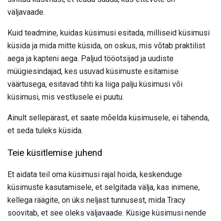
väljavaade.
Kuid teadmine, kuidas küsimusi esitada, milliseid küsimusi
küsida ja mida mitte küsida, on oskus, mis võtab praktilist
aega ja kapteni aega. Paljud tööotsijad ja uudiste
müügiesindajad, kes usuvad küsimuste esitamise
väärtusega, esitavad tihti ka liiga palju küsimusi või
küsimusi, mis vestlusele ei puutu.
Ainult sellepärast, et saate mõelda küsimusele, ei tähenda,
et seda tuleks küsida.
Teie küsitlemise juhend
Et aidata teil oma küsimusi rajal hoida, keskenduge
küsimuste kasutamisele, et selgitada välja, kas inimene,
kellega räägite, on üks neljast tunnusest, mida Tracy
soovitab, et see oleks väljavaade. Küsige küsimusi nende