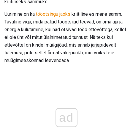
kriitiliseks sammuks.
Uurimine on ka
tööotsingu jaoks
kriitiline esimene samm.
Tavaline viga, mida paljud tööotsijad teevad, on oma aja ja
energia kulutamine, kui nad otsivad tööd ettevõttega, kellel
ei ole üht või mitut ülalnimetatud tunnust. Näiteks kui
ettevõttel on kindel müügijõud, mis annab järjepidevalt
tulemusi, pole sellel firmal valu-punkti, mis võiks teie
müügimeeskonnad leevendada.
ad