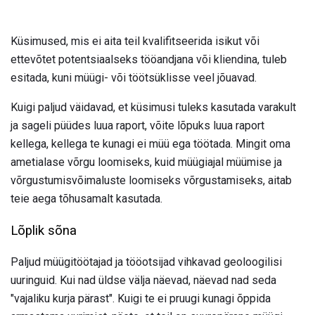
Küsimused, mis ei aita teil kvalifitseerida isikut või
ettevõtet potentsiaalseks tööandjana või kliendina, tuleb
esitada, kuni müügi- või töötsüklisse veel jõuavad.
Kuigi paljud väidavad, et küsimusi tuleks kasutada varakult
ja sageli püüdes luua raport, võite lõpuks luua raport
kellega, kellega te kunagi ei müü ega töötada. Mingit oma
ametialase võrgu loomiseks, kuid müügiajal müümise ja
võrgustumisvõimaluste loomiseks võrgustamiseks, aitab
teie aega tõhusamalt kasutada.
Lõplik sõna
Paljud müügitöötajad ja tööotsijad vihkavad geoloogilisi
uuringuid. Kui nad üldse välja näevad, näevad nad seda
"vajaliku kurja pärast". Kuigi te ei pruugi kunagi õppida