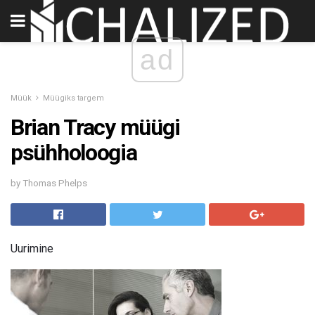
ad
Müük
Müügiks targem
Brian Tracy müügi
psühholoogia
by Thomas Phelps
Uurimine