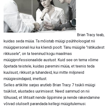
Brian Tracy teab,
kuidas seda müüa. Ta mõistab müügi psühholoogiat nii
müügipersonali kui ka kliendi poolt. Tänu müügile "rätikudest
rikkusele", on ta teeninud kogu maailmas
müügiprofessionaalide austust. Kuid see on tema võime
õpetada teistele, kuidas paremini müüa, et teenis teda
kuulsust, rikkust ja tuhandeid, kui mitte miljoneid
müügiesindajaid, imetlust.
Selles artiklite sarjas arutleb Brian Tracy 7 tsükli müügi
tsüklist, alustades uurimisest. Need sammud on nii
tõhusad, et lihtsalt nende õppimine ja nende rakendamine
võivad oluliselt parandada kellegi müügitulemusi.