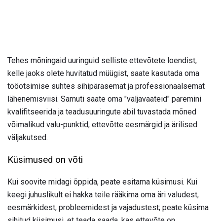
Tehes mõningaid uuringuid selliste ettevõtete loendist,
kelle jaoks olete huvitatud müügist, saate kasutada oma
tööotsimise suhtes sihipärasemat ja professionaalsemat
lähenemisviisi. Samuti saate oma "väljavaateid" paremini
kvalifitseerida ja teadusuuringute abil tuvastada mõned
võimalikud valu-punktid, ettevõtte eesmärgid ja ärilised
väljakutsed.
Küsimused on võti
Kui soovite midagi õppida, peate esitama küsimusi. Kui
keegi juhuslikult ei hakka teile rääkima oma äri valudest,
eesmärkidest, probleemidest ja vajadustest; peate küsima
sihitud küsimusi, et teada saada, kas ettevõte on