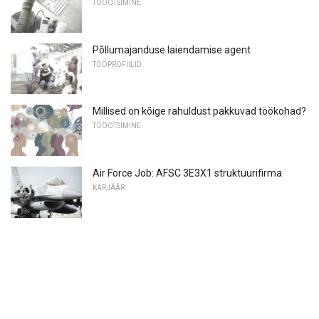
TÖÖOTSIMINE
Põllumajanduse laiendamise agent
TÖÖPROFIILID
Millised on kõige rahuldust pakkuvad töökohad?
TÖÖOTSIMINE
Air Force Job: AFSC 3E3X1 struktuurifirma
KARJÄÄR