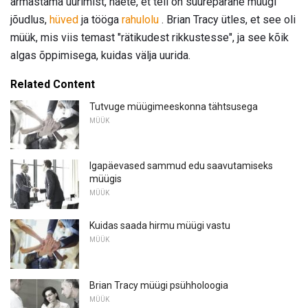
armastama uurimist, näete, et teil on suurepärane müügi
jõudlus,
hüved
ja tööga
rahulolu
. Brian Tracy ütles, et see oli
müük, mis viis temast "rätikudest rikkustesse", ja see kõik
algas õppimisega, kuidas välja uurida.
Related Content
Tutvuge müügimeeskonna tähtsusega
MÜÜK
Igapäevased sammud edu saavutamiseks
müügis
MÜÜK
Kuidas saada hirmu müügi vastu
MÜÜK
Brian Tracy müügi psühholoogia
MÜÜK