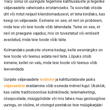
Tracy sõnul on uuringute tegemine kahtlusaluste ja tegelike
väljavaadete vaheliseks eristamiseks. Ta soovitab otsida
üht või mitut neljast kliendiomadusest, et teha kindlaks, kas
keegi on väljavaade. Esimene on see, et neil on probleem,
mida teie või teie toode võib lahendada. Teine on see, et
neil on praegune vajadus, mis on tuvastatud või endiselt
avastatud, mida teie toode võib täita.
Kolmandaks peaksite otsima kedagi, kelle eesmärgiks on
teie toode või teenus aidata neil täita. Lõpuks otsib
inimene, kellel on valu, mida teie toode või teenus võib
leevendada.
Uurijate väljavaadete
leidmine
ja kahtlustatavate jaoks
väljavaadete
eraldamine võib esineda mitmel kujul. Ükskõik,
kas valite traditsioonilise külmkõnede, telemarketingi,
otsepostade, müügipliidide või mis tahes muu geoloogilise
uuringu, on oluline, et otsingut peetakse teie müügikarjääri