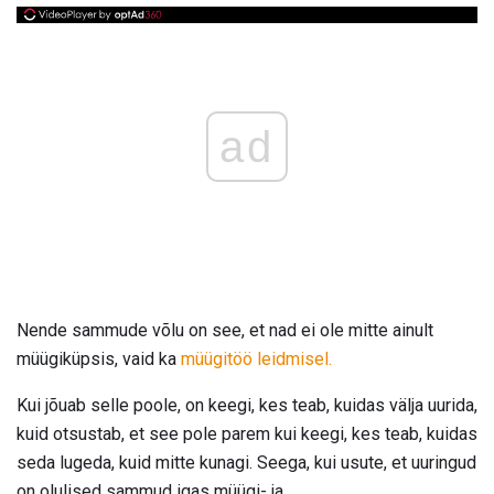
ad
Nende sammude võlu on see, et nad ei ole mitte ainult
müügiküpsis, vaid ka
müügitöö leidmisel.
Kui jõuab selle poole, on keegi, kes teab, kuidas välja uurida,
kuid otsustab, et see pole parem kui keegi, kes teab, kuidas
seda lugeda, kuid mitte kunagi. Seega, kui usute, et uuringud
on olulised sammud igas müügi- ja