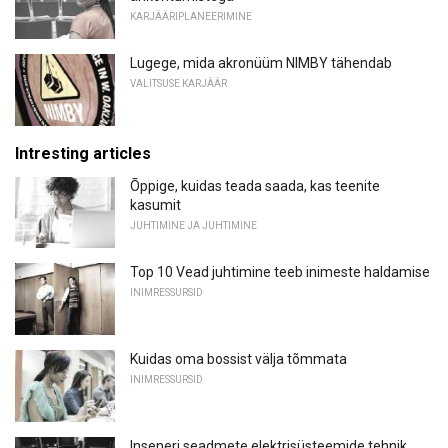
KARJÄÄRIPLANEERIMINE
Lugege, mida akronüüm NIMBY tähendab
VALITSUSE KARJÄÄR
Intresting articles
Õppige, kuidas teada saada, kas teenite
kasumit
JUHTIMINE JA JUHTIMINE
Top 10 Vead juhtimine teeb inimeste haldamise
INIMRESSURSID
Kuidas oma bossist välja tõmmata
INIMRESSURSID
Inseneri seadmete elektrisüsteemide tehnik