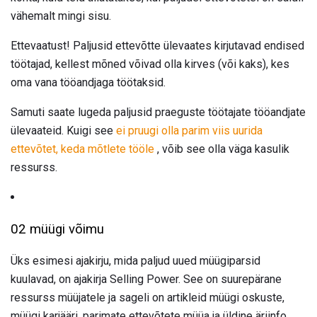
vähemalt mingi sisu.
Ettevaatust! Paljusid ettevõtte ülevaates kirjutavad endised
töötajad, kellest mõned võivad olla kirves (või kaks), kes
oma vana tööandjaga töötaksid.
Samuti saate lugeda paljusid praeguste töötajate tööandjate
ülevaateid. Kuigi see
ei pruugi olla parim viis uurida
ettevõtet, keda mõtlete tööle
, võib see olla väga kasulik
ressurss.
02 müügi võimu
Üks esimesi ajakirju, mida paljud uued müügiparsid
kuulavad, on ajakirja Selling Power. See on suurepärane
ressurss müüjatele ja sageli on artikleid müügi oskuste,
müügi karjääri, parimate ettevõtete müüa ja üldine äriinfo.