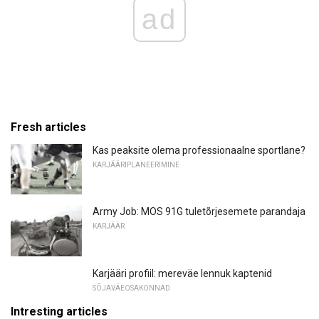
ad
Fresh articles
Kas peaksite olema professionaalne sportlane?
KARJÄÄRIPLANEERIMINE
Army Job: MOS 91G ​​tuletõrjesemete parandaja
KARJÄÄR
Karjääri profiil: mereväe lennuk kaptenid
SÕJAVÄEOSAKONNAD
Intresting articles