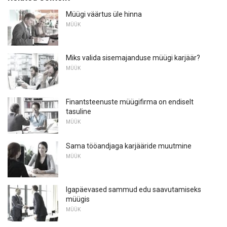
Müügi väärtus üle hinna
MÜÜK
Miks valida sisemajanduse müügi karjäär?
MÜÜK
Finantsteenuste müügifirma on endiselt
tasuline
MÜÜK
Sama tööandjaga karjääride muutmine
MÜÜK
Igapäevased sammud edu saavutamiseks
müügis
MÜÜK