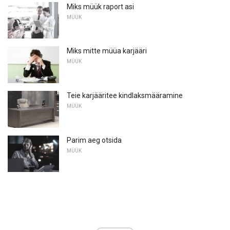
Miks müük raport asi
MÜÜK
Miks mitte müüa karjääri
MÜÜK
Teie karjääritee kindlaksmääramine
MÜÜK
Parim aeg otsida
MÜÜK