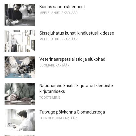
Kuidas saada stsenarist
MEELELAHUTUS KARJÄÄR
Sissejuhatus kunsti kindlustusliikidesse
MEELELAHUTUS KARJÄÄR
Veterinaarspetsialistid ja elukohad
LOOMADE KARJÄÄR
Näpunäiteid käsitsi kirjutatud kleebiste
kirjutamiseks
TÖÖOTSIMINE
Tutvuge põlvkonna C omadustega
TEHNOLOOGIA KARJÄÄR