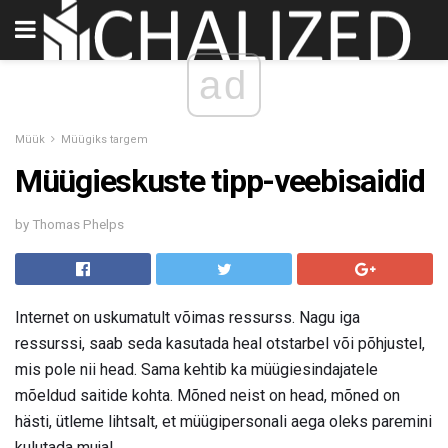
ad
Müük
Müügiks targem
Müügieskuste tipp-veebisaidid
by Thomas Phelps
Internet on uskumatult võimas ressurss. Nagu iga
ressurssi, saab seda kasutada heal otstarbel või põhjustel,
mis pole nii head. Sama kehtib ka müügiesindajatele
mõeldud saitide kohta. Mõned neist on head, mõned on
hästi, ütleme lihtsalt, et müügipersonali aega oleks paremini
kulutada mujal.