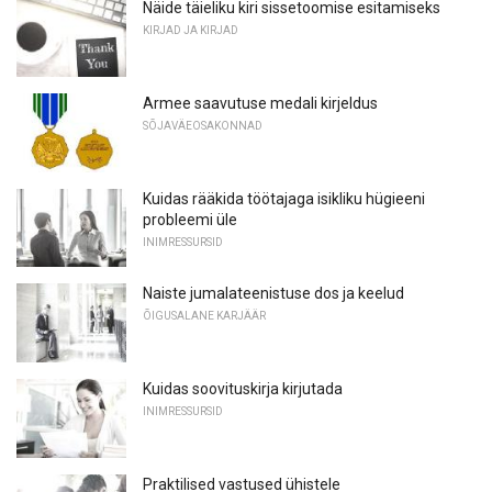
Näide täieliku kiri sissetoomise esitamiseks
KIRJAD JA KIRJAD
Armee saavutuse medali kirjeldus
SÕJAVÄEOSAKONNAD
Kuidas rääkida töötajaga isikliku hügieeni
probleemi üle
INIMRESSURSID
Naiste jumalateenistuse dos ja keelud
ÕIGUSALANE KARJÄÄR
Kuidas soovituskirja kirjutada
INIMRESSURSID
Praktilised vastused ühistele