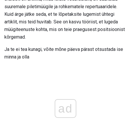
suuremale piletimüügile ja rohkematele repertuaaridele.
Kuid ärge jätke seda, et te lõpetaksite lugemist ühtegi
artiklit, mis teid huvitab. See on kasvu tööriist, et lugeda
müügiteenuste kohta, mis on teie praegusest positsioonist
kõrgemad.
Ja te ei tea kunagi, võite mõne päeva pärast otsustada ise
minna ja olla
ad