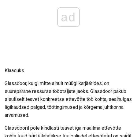
ad
Klaasuks
Glassdoor, kuigi mitte ainult müügi karjäärides, on
suurepärane ressurss tööotsijate jaoks. Glassdoor pakub
sisuliselt teavet konkreetse ettevõtte töö kohta, sealhulgas
ligikaudsed palgad, töötingimused ja kõrgema juhtkonna
arvamused.
Glassdooril pole kindlasti teavet iga maailma ettevõtte
kohta, kuid teid üllatatakse, kui paljudel ettevõtetel on saidil