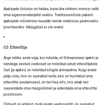
Ajakirjade tööstus on hädas, kuna üha rohkem inimesi valib
oma lugemismaterjalid veebis. Traditsiooniliste paberil
ajakirjade mõistmine muudab nende veebisisu peamiseks
prioriteediks. Müügijõud ei ole erand.
03 Ettevõtja
Ärge tehke seda viga, kui mõelda, et Entrepreneur ajakiri ja
nendega seotud veebisait on mõeldud ainult ettevõtjatele.
Sait (ja ajakiri) on mõeldud kõigile ärimaailma. Kuigi leiate
palju sisu, mis on suunatud neile, kes on huvitatud oma
ettevõtte asutamisest, on teil hea info, mis aitab teil
suurendada oma müügivõimet ja edendada oma ettevõtte
positsiooni.
Üldiselt on artiklid, mida leiate veebisaidilt, on suunatud