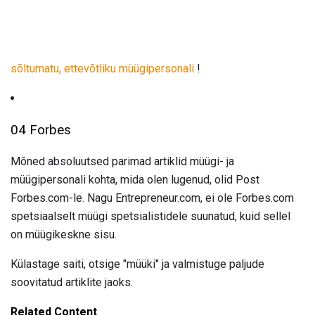
sõltumatu,
ettevõtliku müügipersonali
!
04 Forbes
Mõned absoluutsed parimad artiklid müügi- ja
müügipersonali kohta, mida olen lugenud, olid Post
Forbes.com-le. Nagu Entrepreneur.com, ei ole Forbes.com
spetsiaalselt müügi spetsialistidele suunatud, kuid sellel
on müügikeskne sisu.
Külastage saiti, otsige "müüki" ja valmistuge paljude
soovitatud artiklite jaoks.
Related Content