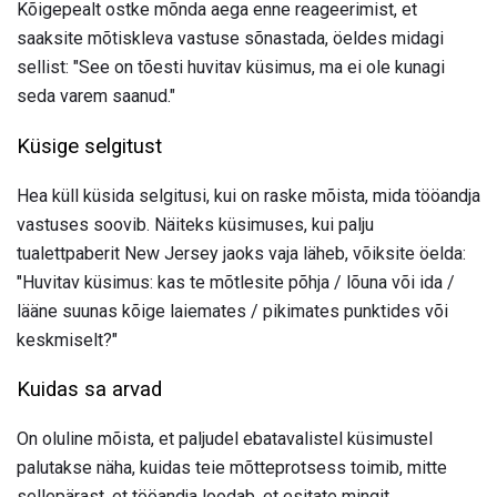
Kõigepealt ostke mõnda aega enne reageerimist, et
saaksite mõtiskleva vastuse sõnastada, öeldes midagi
sellist: "See on tõesti huvitav küsimus, ma ei ole kunagi
seda varem saanud."
Küsige selgitust
Hea küll küsida selgitusi, kui on raske mõista, mida tööandja
vastuses soovib. Näiteks küsimuses, kui palju
tualettpaberit New Jersey jaoks vaja läheb, võiksite öelda:
"Huvitav küsimus: kas te mõtlesite põhja / lõuna või ida /
lääne suunas kõige laiemates / pikimates punktides või
keskmiselt?"
Kuidas sa arvad
On oluline mõista, et paljudel ebatavalistel küsimustel
palutakse näha, kuidas teie mõtteprotsess toimib, mitte
sellepärast, et tööandja loodab, et esitate mingit