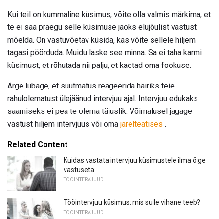
Kui teil on kummaline küsimus, võite olla valmis märkima, et
te ei saa praegu selle küsimuse jaoks elujõulist vastust
mõelda. On vastuvõetav küsida, kas võite sellele hiljem
tagasi pöörduda. Muidu laske see minna. Sa ei taha karmi
küsimust, et rõhutada nii palju, et kaotad oma fookuse.
Ärge lubage, et suutmatus reageerida häiriks teie
rahulolematust ülejäänud intervjuu ajal. Intervjuu edukaks
saamiseks ei pea te olema täiuslik. Võimalusel jagage
vastust hiljem intervjuus või oma
järelteatises
.
Related Content
Kuidas vastata intervjuu küsimustele ilma õige
vastuseta
TÖÖINTERVJUUD
Tööintervjuu küsimus: mis sulle vihane teeb?
TÖÖINTERVJUUD