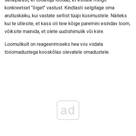
konkreetset "õiget" vastust. Kindlasti selgitage oma
arutluskäiku, kui vastate sellist tüüpi küsimustele. Näiteks
kui te ütlesite, et kass oli teie kõige paremini esindav loom,
võiksite mainida, et olete uudishimulik või kiire.
Loomulikult on reageerimiseks hea viis viidata
tööomadustega kooskõlas olevatele omadustele.
ad