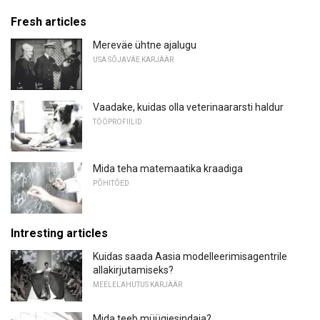
Fresh articles
Mereväe ühtne ajalugu
USA SÕJAVÄE KARJÄÄR
Vaadake, kuidas olla veterinaararsti haldur
TÖÖPROFIILID
Mida teha matemaatika kraadiga
PÕHITÕED
Intresting articles
Kuidas saada Aasia modelleerimisagentrile
allakirjutamiseks?
MEELELAHUTUS KARJÄÄR
Mida teeb müügiesindaja?