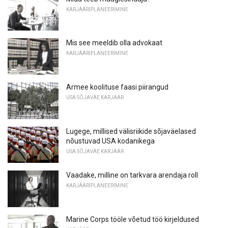
KARJÄÄRIPLANEERIMINE
Mis see meeldib olla advokaat
KARJÄÄRIPLANEERIMINE
Armee koolituse faasi piirangud
USA SÕJAVÄE KARJÄÄR
Lugege, millised välisriikide sõjaväelased
nõustuvad USA kodanikega
USA SÕJAVÄE KARJÄÄR
Vaadake, milline on tarkvara arendaja roll
KARJÄÄRIPLANEERIMINE
Marine Corps tööle võetud töö kirjeldused