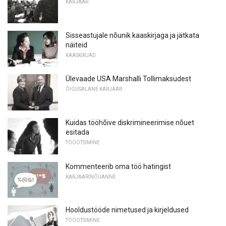
KARJÄÄR
Sisseastujale nõunik kaaskirjaga ja jätkata
näiteid
KAASKIRJAD
Ülevaade USA Marshalli Tollimaksudest
ÕIGUSALANE KARJÄÄR
Kuidas tööhõive diskrimineerimise nõuet
esitada
TÖÖOTSIMINE
Kommenteerib oma töö hatingist
KARJÄÄRINÕUANNE
Hooldustööde nimetused ja kirjeldused
TÖÖOTSIMINE