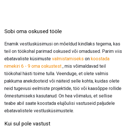
Sobi oma oskused tööle
Enamik vestlusküsimusi on mõeldud kindlaks tegema, kas
teil on töökohal parimad oskused või omadused. Parim viis
ebatavaliste küsimuste
valmistamiseks
on
koostada
nimekiri 6 - 9 oma oskustest
, mis võimaldavad teil
töökohal hästi toime tulla. Veenduge, et olete valmis
pakkuma anekdooteid või näiteid selle kohta, kuidas olete
neid tugevusi eelmiste projektide, töö või kaasõppe rollide
õnnestumiseks kasutanud. On hea võimalus, et sellise
teabe abil saate koostada elujõulisi vastuseid paljudele
ebatavalistele vestlusküsimustele.
Kui sul pole vastust