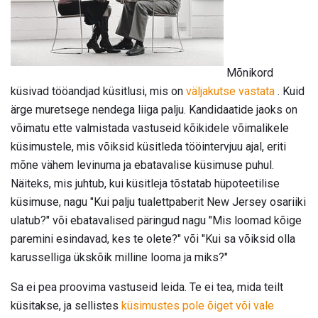
Mõnikord
küsivad tööandjad küsitlusi, mis on
väljakutse vastata
. Kuid
ärge muretsege nendega liiga palju. Kandidaatide jaoks on
võimatu ette valmistada vastuseid kõikidele võimalikele
küsimustele, mis võiksid küsitleda tööintervjuu ajal, eriti
mõne vähem levinuma ja ebatavalise küsimuse puhul.
Näiteks, mis juhtub, kui küsitleja tõstatab hüpoteetilise
küsimuse, nagu "Kui palju tualettpaberit New Jersey osariiki
ulatub?" või ebatavalised päringud nagu "Mis loomad kõige
paremini esindavad, kes te olete?" või "Kui sa võiksid olla
karusselliga ükskõik milline looma ja miks?"
Sa ei pea proovima vastuseid leida. Te ei tea, mida teilt
küsitakse, ja sellistes
küsimustes pole õiget või vale