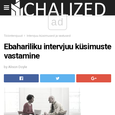
ad
Tööintervjuud
Intervjuu küsimused ja vastused
Ebahariliku intervjuu küsimuste
vastamine
by Alison Doyle