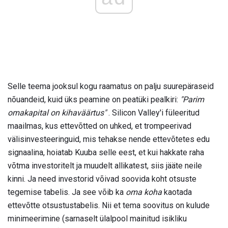
Selle teema jooksul kogu raamatus on palju suurepäraseid
nõuandeid, kuid üks peamine on peatüki pealkiri:
"Parim
omakapital on kihaväärtus"
. Silicon Valley'i füleeritud
maailmas, kus ettevõtted on uhked, et trompeerivad
välisinvesteeringuid, mis tehakse nende ettevõtetes edu
signaalina, hoiatab Kuuba selle eest, et kui hakkate raha
võtma investoritelt ja muudelt allikatest, siis jääte neile
kinni. Ja need investorid võivad soovida koht otsuste
tegemise tabelis. Ja see võib ka
oma koha
kaotada
ettevõtte otsustustabelis. Nii et tema soovitus on kulude
minimeerimine (sarnaselt ülalpool mainitud isikliku