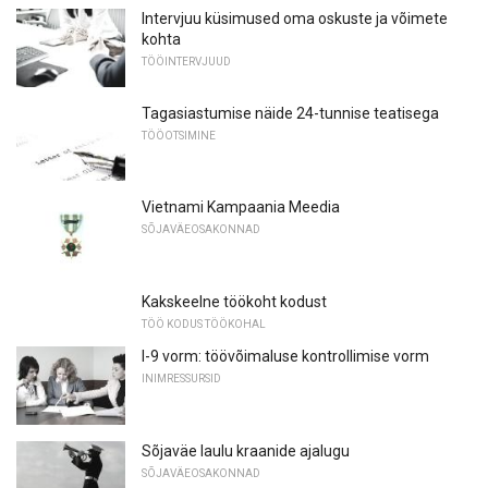
Intervjuu küsimused oma oskuste ja võimete
kohta
TÖÖINTERVJUUD
Tagasiastumise näide 24-tunnise teatisega
TÖÖOTSIMINE
Vietnami Kampaania Meedia
SÕJAVÄEOSAKONNAD
Kakskeelne töökoht kodust
TÖÖ KODUS TÖÖKOHAL
I-9 vorm: töövõimaluse kontrollimise vorm
INIMRESSURSID
Sõjaväe laulu kraanide ajalugu
SÕJAVÄEOSAKONNAD