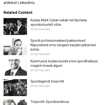
artikleid LinkedInis.
Related Content
Kuidas Mark Cuban oskab teil õpetada
spordiüritustelt võita
SPORDI KARJÄÄR
Spordi professionaalsed pakkumised
Näpunäiteid oma varajase karjääri jätkamise
kohta
SPORDI KARJÄÄR
Küsimused, kuidas küsida enne spordihalduse
magistri kraadi algust
SPORDI KARJÄÄR
Spordiagendi tööprofiil
SPORDI KARJÄÄR
Tööprofiil: Spordisündmus