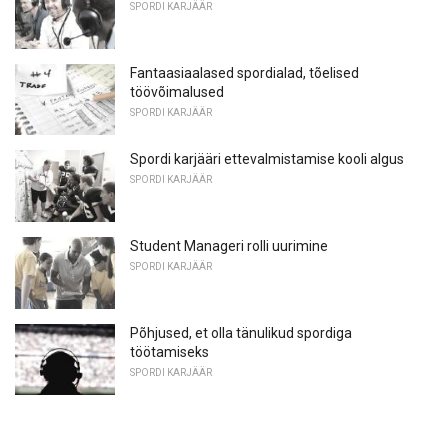
SPORDI KARJÄÄR
Fantaasiaalased spordialad, tõelised
töövõimalused
SPORDI KARJÄÄR
Spordi karjääri ettevalmistamise kooli algus
SPORDI KARJÄÄR
Student Manageri rolli uurimine
SPORDI KARJÄÄR
Põhjused, et olla tänulikud spordiga
töötamiseks
SPORDI KARJÄÄR