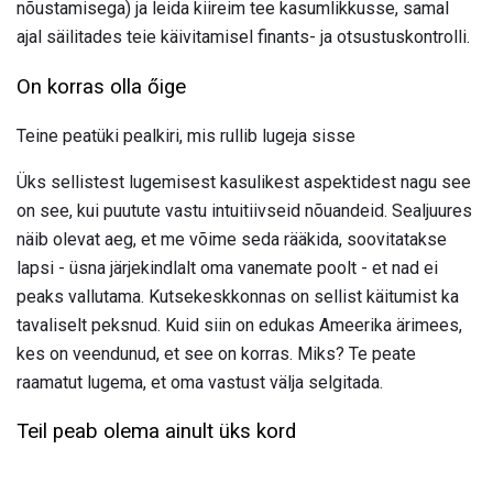
nõustamisega) ja leida kiireim tee kasumlikkusse, samal
ajal säilitades teie käivitamisel finants- ja otsustuskontrolli.
On korras olla őige
Teine peatüki pealkiri, mis rullib lugeja sisse
Üks sellistest lugemisest kasulikest aspektidest nagu see
on see, kui puutute vastu intuitiivseid nõuandeid. Sealjuures
näib olevat aeg, et me võime seda rääkida, soovitatakse
lapsi - üsna järjekindlalt oma vanemate poolt - et nad ei
peaks vallutama. Kutsekeskkonnas on sellist käitumist ka
tavaliselt peksnud. Kuid siin on edukas Ameerika ärimees,
kes on veendunud, et see on korras. Miks? Te peate
raamatut lugema, et oma vastust välja selgitada.
Teil peab olema ainult üks kord