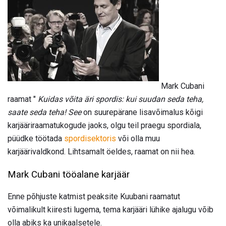
Mark Cubani
raamat "
Kuidas võita äri spordis: kui suudan seda teha,
saate seda teha! See
on suurepärane lisavõimalus kõigi
karjääriraamatukogude jaoks, olgu teil praegu spordiala,
püüdke töötada
spordisektoris
või olla muu
karjäärivaldkond. Lihtsamalt öeldes, raamat on nii hea.
Mark Cubani tööalane karjäär
Enne põhjuste katmist peaksite Kuubani raamatut
võimalikult kiiresti lugema, tema karjääri lühike ajalugu võib
olla abiks ka unikaalsetele.