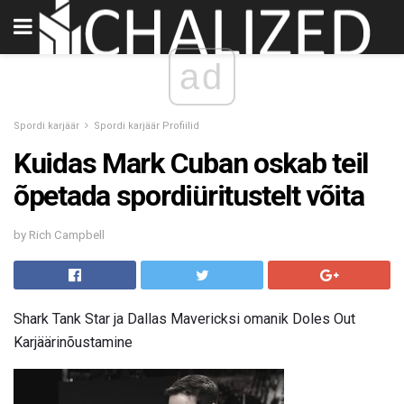
ad
Spordi karjäär
Spordi karjäär Profiilid
Kuidas Mark Cuban oskab teil
õpetada spordiüritustelt võita
by Rich Campbell
Shark Tank Star ja Dallas Mavericksi omanik Doles Out
Karjäärinõustamine