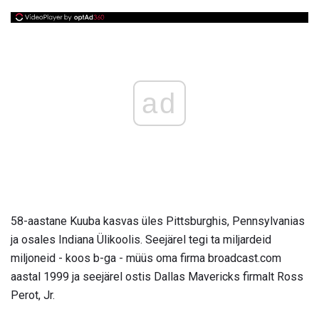
ad
58-aastane Kuuba kasvas üles Pittsburghis, Pennsylvanias
ja osales Indiana Ülikoolis. Seejärel tegi ta miljardeid
miljoneid - koos b-ga - müüs oma firma broadcast.com
aastal 1999 ja seejärel ostis Dallas Mavericks firmalt Ross
Perot, Jr.