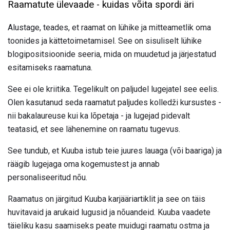
Raamatute ülevaade - kuidas võita spordi äri
Alustage, teades, et raamat on lühike ja mitteametlik oma
toonides ja kättetoimetamisel. See on sisuliselt lühike
blogipositsioonide seeria, mida on muudetud ja järjestatud
esitamiseks raamatuna.
See ei ole kriitika. Tegelikult on paljudel lugejatel see eelis.
Olen kasutanud seda raamatut paljudes kolledži kursustes -
nii bakalaureuse kui ka lõpetaja - ja lugejad pidevalt
teatasid, et see lähenemine on raamatu tugevus.
See tundub, et Kuuba istub teie juures lauaga (või baariga) ja
räägib lugejaga oma kogemustest ja annab
personaliseeritud nõu.
Raamatus on järgitud Kuuba karjääriartiklit ja see on täis
huvitavaid ja arukaid lugusid ja nõuandeid. Kuuba vaadete
täieliku kasu saamiseks peate muidugi raamatu ostma ja