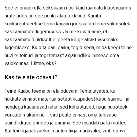
See ei pruugi olla seksikaim nõu, kuid raamatu klassiruumis
aruteludes on see punkt alati tekkinud. Kariibi
konkurentsieelise tema karjääri jooksul oli tema valmisolek
käsiraamatute lugemiseks. Ja me kõik teame, et
käsiraamatuid üldiselt ei peeta kõige atraktiivsemaks
lugemiseks. Kuid ta pani paika, tegid seda, mida keegi teine
​​huvi ei teinud, ja tegi temast asjatundliku inimese oma
valdkonnas. Lihtne, eks?
Kas te elate odavalt?
Teine Kuuba teema on elu odavam. Tema arvates, kui
hakkate ennast materiaalsetest kaupadest kasu saama - ja
nendega kaasnevad rahalised kohustused, nagu hüpoteek
või auto maksmine -, siis peate ennast oma tulevase
paindlikkuse piirides ja piirama. See muudab palju mõttes.
Kui teie igapäevaelus muutub liiga mugavaks, võib soovi