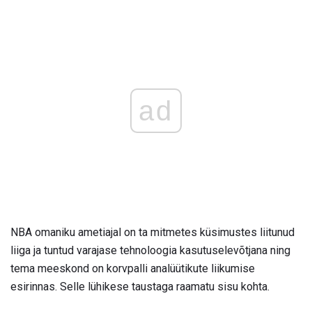
ad
NBA omaniku ametiajal on ta mitmetes küsimustes liitunud
liiga ja tuntud varajase tehnoloogia kasutuselevõtjana ning
tema meeskond on korvpalli analüütikute liikumise
esirinnas. Selle lühikese taustaga raamatu sisu kohta.