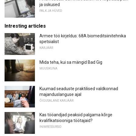
ja oskused
PALK JA HÜVED
Intresting articles
Armee töö kirjeldus: 68A biomeditsiinitehnika
spetsialist
KARJÄÄR
Mida teha, kui sa mängid Bad Gig
MUUSIKUNA
Kuumad seaduste praktilised valdkonnad
majanduslanguse ajal
ÕIGUSALANE KARJÄÄR
Kas tööandjad peaksid palgama kõrge
kvalifikatsiooniga töötajaid?
INIMRESSURSID