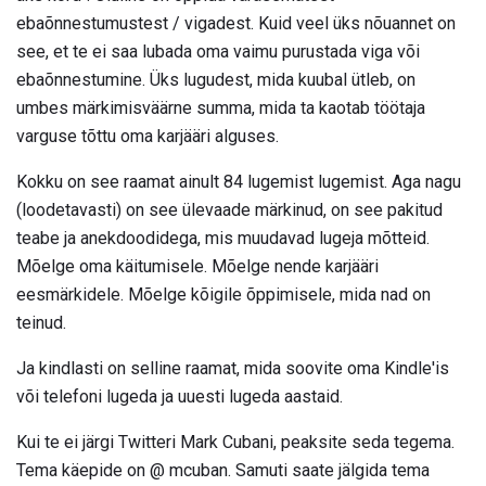
ebaõnnestumustest / vigadest. Kuid veel üks nõuannet on
see, et te ei saa lubada oma vaimu purustada viga või
ebaõnnestumine. Üks lugudest, mida kuubal ütleb, on
umbes märkimisväärne summa, mida ta kaotab töötaja
varguse tõttu oma karjääri alguses.
Kokku on see raamat ainult 84 lugemist lugemist. Aga nagu
(loodetavasti) on see ülevaade märkinud, on see pakitud
teabe ja anekdoodidega, mis muudavad lugeja mõtteid.
Mõelge oma käitumisele. Mõelge nende karjääri
eesmärkidele. Mõelge kõigile õppimisele, mida nad on
teinud.
Ja kindlasti on selline raamat, mida soovite oma Kindle'is
või telefoni lugeda ja uuesti lugeda aastaid.
Kui te ei järgi Twitteri Mark Cubani, peaksite seda tegema.
Tema käepide on @ mcuban. Samuti saate jälgida tema