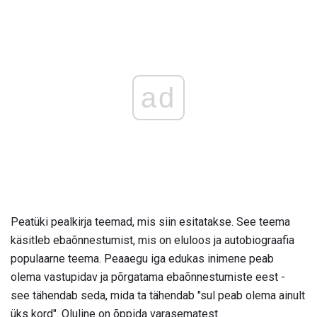
ad
Peatüki pealkirja teemad, mis siin esitatakse. See teema
käsitleb ebaõnnestumist, mis on eluloos ja autobiograafia
populaarne teema. Peaaegu iga edukas inimene peab
olema vastupidav ja põrgatama ebaõnnestumiste eest -
see tähendab seda, mida ta tähendab "sul peab olema ainult
üks kord". Oluline on õppida varasematest