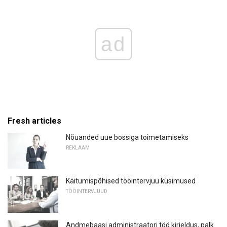
ad
Fresh articles
Nõuanded uue bossiga toimetamiseks
REKLAAM
Käitumispõhised tööintervjuu küsimused
TÖÖINTERVJUUD
Andmebaasi administraatori töö kirjeldus, palk