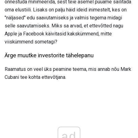
õnnestuda minimeerida, sest teie asemel püüame säilitada
oma elustiili. Lisaks on palju häid ideid inimestelt, kes on
"näljased" edu saavutamiseks ja valmis tegema midagi
selle saavutamiseks. Miks sa arvad, et ettevõtted nagu
Apple ja Facebook käivitasid kakskümmend, mitte
viiskümmend sometagi?
Ärge muutke investorite tähelepanu
Raamatus on veel üks peamine teema, mis annab nõu Mark
Cubani tee kohta ettevõtjana.
ad