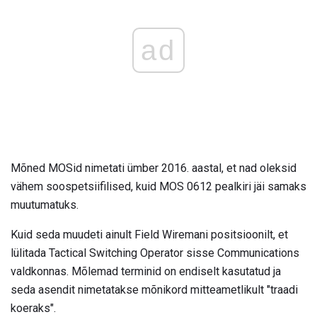
ad
Mõned MOSid nimetati ümber 2016. aastal, et nad oleksid
vähem soospetsiifilised, kuid MOS 0612 pealkiri jäi samaks
muutumatuks.
Kuid seda muudeti ainult Field Wiremani positsioonilt, et
lülitada Tactical Switching Operator sisse Communications
valdkonnas. Mõlemad terminid on endiselt kasutatud ja
seda asendit nimetatakse mõnikord mitteametlikult "traadi
koeraks".