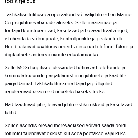
töö kirjeldus
Taktikalise lülitusega operaatorid või välijuhtmed on Marine
Corpsi juhtmevaba side aluseks. Selle määramisega
töötajad konstrueerivad, kasutavad ja hoiavad traatvõrgud,
et ühendada võtmeposte, kontrollpunkte ja peakontrolle.
Need pakuvad usaldusväärseid võimalusi telefoni-, faksi- ja
digitaalsete andmesõnumite edastamiseks.
Selle MOSi tüüpilised ülesanded hõlmavad telefonide ja
kommutatsioonide paigaldamist ning juhtmete ja kaablite
paigaldamist. Taktikalülituskorraldajad ja põllujuhid
reguleerivad seadmeid nõuetekohaseks tööks.
Nad taastuvad juhe, leiavad juhtmestiku rikkeid ja kasutavad
lülitid.
Selles asendis olevad mereväelased võivad saada poldi
ronimist täiendavat oskust, kui seda peetakse vajalikuks