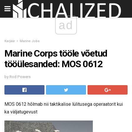
ad
Karjäär
Marine Jobs
Marine Corps tööle võetud
tööülesanded: MOS 0612
by Rod Powers
MOS 0612 hõlmab nii taktikalise lülitusega operaatorit kui
ka väljatugevust