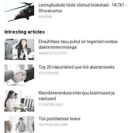
Lennujõudude tööle võetud töökohad - 1A7X1 -
õhuvarustus
KARJÄÄR
Intresting articles
Ebaühtlase tasu puhul on tegemist soolise
diskrimineerimisega
NAISED ETTEVÕTTES
Top 20 näpunäited uue töö alustamiseks
TÖÖOTSIMINE
Klienditeeninduse intervjuu küsimused ja
vastused
TÖÖINTERVJUUD
Töö postitamise teave
VALITSUSE KARJÄÄR