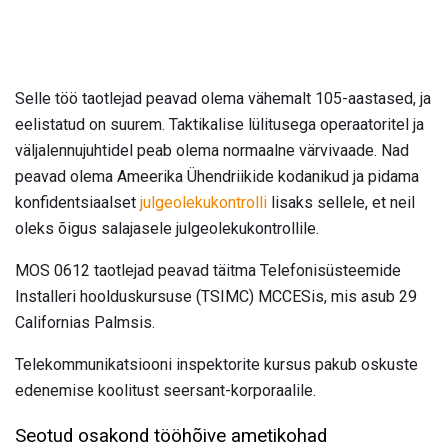
Selle töö taotlejad peavad olema vähemalt 105-aastased, ja
eelistatud on suurem. Taktikalise lülitusega operaatoritel ja
väljalennujuhtidel peab olema normaalne värvivaade. Nad
peavad olema Ameerika Ühendriikide kodanikud ja pidama
konfidentsiaalset
julgeolekukontrolli
lisaks sellele, et neil
oleks õigus salajasele julgeolekukontrollile.
MOS 0612 taotlejad peavad täitma Telefonisüsteemide
Installeri hoolduskursuse (TSIMC) MCCESis, mis asub 29
Californias Palmsis.
Telekommunikatsiooni inspektorite kursus pakub oskuste
edenemise koolitust seersant-korporaalile.
Seotud osakond tööhõive ametikohad