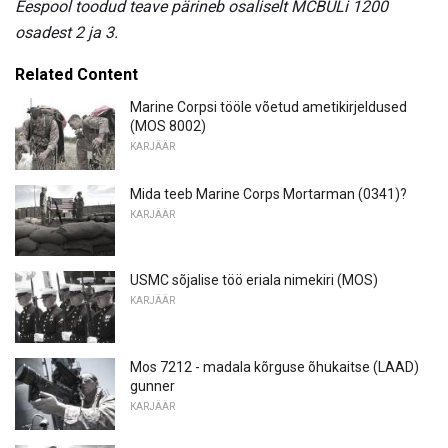
Eespool toodud teave pärineb osaliselt MCBULi 1200
osadest 2 ja 3.
Related Content
Marine Corpsi tööle võetud ametikirjeldused
(MOS 8002)
KARJÄÄR
Mida teeb Marine Corps Mortarman (0341)?
KARJÄÄR
USMC sõjalise töö eriala nimekiri (MOS)
KARJÄÄR
Mos 7212 - madala kõrguse õhukaitse (LAAD)
gunner
KARJÄÄR