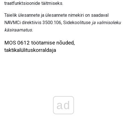
traatfunktsioonide täitmiseks.
Täielik ülesannete ja ülesannete nimekiri on saadaval
NAVMCi direktiivis 3500.106, Sidekoolituse
ja valmisoleku
käsiraamatus.
MOS 0612 töötamise nõuded,
taktikalülituskorraldaja
ad