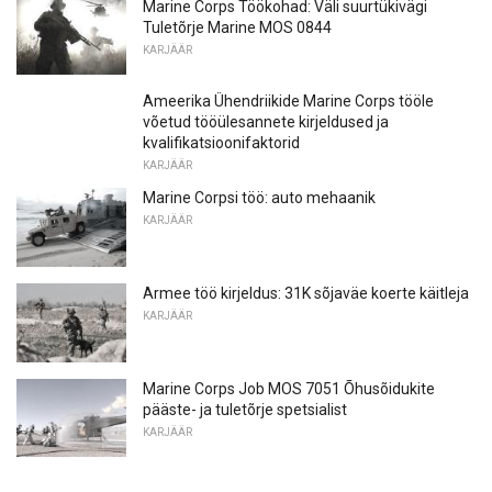
Marine Corps Töökohad: Väli suurtükivägi
Tuletõrje Marine MOS 0844
KARJÄÄR
Ameerika Ühendriikide Marine Corps tööle
võetud tööülesannete kirjeldused ja
kvalifikatsioonifaktorid
KARJÄÄR
Marine Corpsi töö: auto mehaanik
KARJÄÄR
Armee töö kirjeldus: 31K sõjaväe koerte käitleja
KARJÄÄR
Marine Corps Job MOS 7051 Õhusõidukite
pääste- ja tuletõrje spetsialist
KARJÄÄR