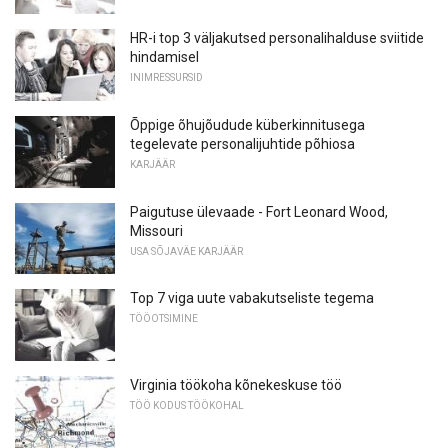
HR-i top 3 väljakutsed personalihalduse sviitide
hindamisel
INIMRESSURSID
Õppige õhujõudude küberkinnitusega
tegelevate personalijuhtide põhiosa
KARJÄÄR
Paigutuse ülevaade - Fort Leonard Wood,
Missouri
USA SÕJAVÄE KARJÄÄR
Top 7 viga uute vabakutseliste tegema
TÖÖOTSIMINE
Virginia töökoha kõnekeskuse töö
TÖÖ KODUS TÖÖKOHAL