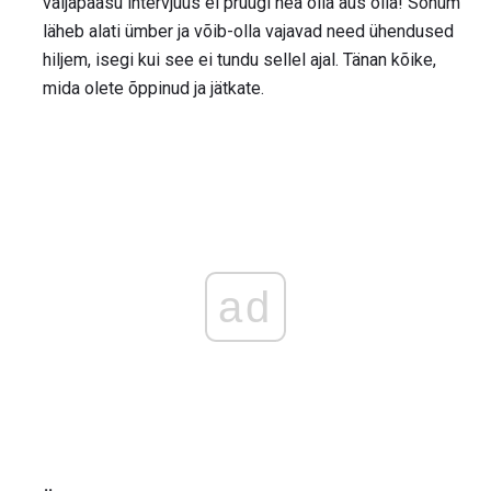
väljapääsu intervjuus ei pruugi hea olla aus olla! Sõnum
läheb alati ümber ja võib-olla vajavad need ühendused
hiljem, isegi kui see ei tundu sellel ajal. Tänan kõike,
mida olete õppinud ja jätkate.
ad