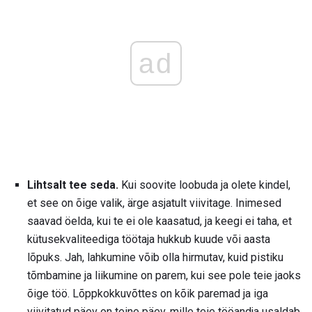
ad
Lihtsalt tee seda.
Kui soovite loobuda ja olete kindel,
et see on õige valik, ärge asjatult viivitage. Inimesed
saavad öelda, kui te ei ole kaasatud, ja keegi ei taha, et
kütusekvaliteediga töötaja hukkub kuude või aasta
lõpuks. Jah, lahkumine võib olla hirmutav, kuid pistiku
tõmbamine ja liikumine on parem, kui see pole teie jaoks
õige töö. Lõppkokkuvõttes on kõik paremad ja iga
viivitatud päev on teine ​​päev, mille teie tööandja usaldab