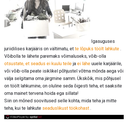
Igasuguses
juriidilises karjääris on vältimatu, et
te lõpuks töölt lahkute
.
Võibolla te lähete paremaks võimaluseks, võib-olla
otsustate, et seadus ei kuulu teile
ja
ei lähe
uuele karjäärile,
või võib-olla peate isiklikel põhjustel võtma mõnda aega või
välja selgitama oma järgmine samm. Ükskõik, mis põhjusel
on töölt lahkumine, on oluline seda õigesti teha, et saaksite
oma mainet tervena hoida ega sillata!
Siin on mõned soovitused selle kohta, mida teha ja mitte
teha, kui te lahkute
seaduslikust töökohast
.