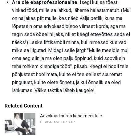
Ära ole ebaprofessionaalne.
Isegi kui sa tõesti
vihkad tööd, mille sa lahkud, läheme halastamatult. (Mul
on naljakas pilt mulle, kes näeb välja petlik, kuna ma
lõpetasin oma advokaadibüroo viimast korda, aga ma
tegin seda öösel hiljaks, nii et keegi ettevõttes seda ei
näeks!) Laske liftikambil minna, kui inimesed küsivad
miks sa liigutad. Midagi selle järgi: "Mulle meeldis mul
oma aeg siin ja ma olen palju õppinud, kuid sooviksin
teha rohkem kliendiga tööd", piisab. Keegi ei hooli teie
põhjustest hoolimata, kui te ei tee sellest suuremat
pingutust, kui te olete õnnetu, ja kui õnnelik sa oled
lahkumas. Väike taktika läheb kaugele!
Related Content
Advokaadibüroo kood meestele
ÕIGUSALANE KARJÄÄR