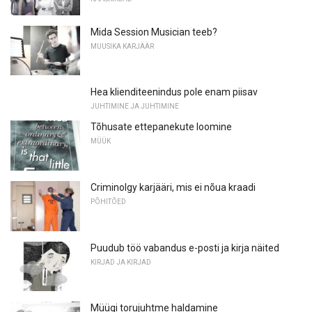
Mida Session Musician teeb?
MUUSIKA KARJÄÄR
Hea klienditeenindus pole enam piisav
JUHTIMINE JA JUHTIMINE
Tõhusate ettepanekute loomine
MÜÜK
Criminolgy karjääri, mis ei nõua kraadi
PÕHITÕED
Puudub töö vabandus e-posti ja kirja näited
KIRJAD JA KIRJAD
Müügi torujuhtme haldamine