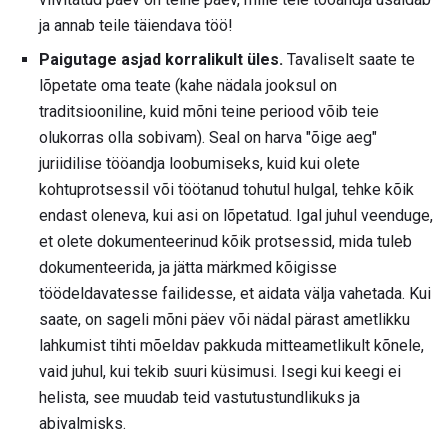
ja annab teile täiendava töö!
Paigutage asjad korralikult üles.
Tavaliselt saate te
lõpetate oma teate (kahe nädala jooksul on
traditsiooniline, kuid mõni teine ​​periood võib teie
olukorras olla sobivam). Seal on harva "õige aeg"
juriidilise tööandja loobumiseks, kuid kui olete
kohtuprotsessil või töötanud tohutul hulgal, tehke kõik
endast oleneva, kui asi on lõpetatud. Igal juhul veenduge,
et olete dokumenteerinud kõik protsessid, mida tuleb
dokumenteerida, ja jätta märkmed kõigisse
töödeldavatesse failidesse, et aidata välja vahetada. Kui
saate, on sageli mõni päev või nädal pärast ametlikku
lahkumist tihti mõeldav pakkuda mitteametlikult kõnele,
vaid juhul, kui tekib suuri küsimusi. Isegi kui keegi ei
helista, see muudab teid vastutustundlikuks ja
abivalmisks.