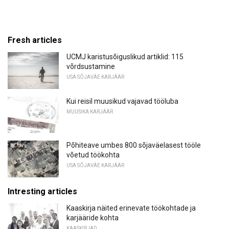
Fresh articles
UCMJ karistusõiguslikud artiklid: 115
võrdsustamine
USA SÕJAVÄE KARJÄÄR
Kui reisil muusikud vajavad tööluba
MUUSIKA KARJÄÄR
Põhiteave umbes 800 sõjaväelasest tööle
võetud töökohta
USA SÕJAVÄE KARJÄÄR
Intresting articles
Kaaskirja näited erinevate töökohtade ja
karjääride kohta
KAASKIRJAD