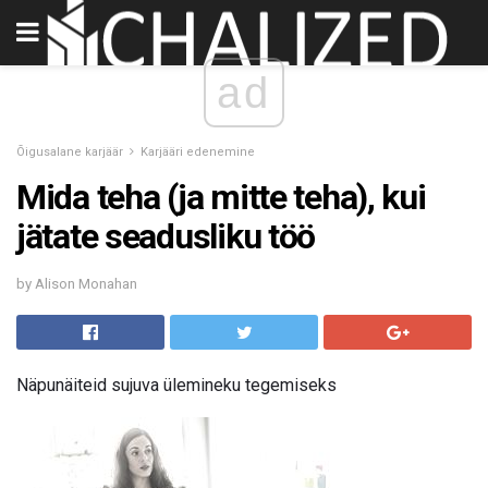
ad
Õigusalane karjäär
Karjääri edenemine
Mida teha (ja mitte teha), kui
jätate seadusliku töö
by Alison Monahan
Näpunäiteid sujuva ülemineku tegemiseks