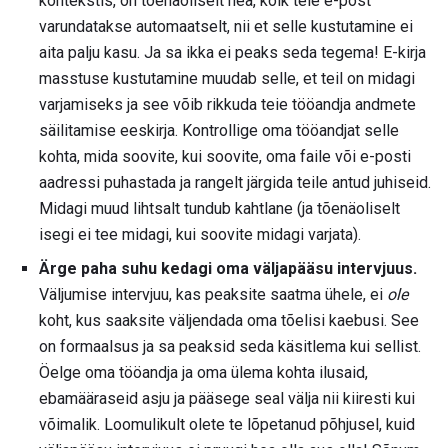
kontekstis, on tõenäoliselt hea, kõik teie e-post
varundatakse automaatselt, nii et selle kustutamine ei
aita palju kasu. Ja sa ikka ei peaks seda tegema! E-kirja
masstuse kustutamine muudab selle, et teil on midagi
varjamiseks ja see võib rikkuda teie tööandja andmete
säilitamise eeskirja. Kontrollige oma tööandjat selle
kohta, mida soovite, kui soovite, oma faile või e-posti
aadressi puhastada ja rangelt järgida teile antud juhiseid.
Midagi muud lihtsalt tundub kahtlane (ja tõenäoliselt
isegi ei tee midagi, kui soovite midagi varjata).
Ärge paha suhu kedagi oma väljapääsu intervjuus.
Väljumise intervjuu, kas peaksite saatma ühele, ei
ole
koht, kus saaksite väljendada oma tõelisi kaebusi. See
on formaalsus ja sa peaksid seda käsitlema kui sellist.
Öelge oma tööandja ja oma ülema kohta ilusaid,
ebamääraseid asju ja pääsege seal välja nii kiiresti kui
võimalik. Loomulikult olete te lõpetanud põhjusel, kuid