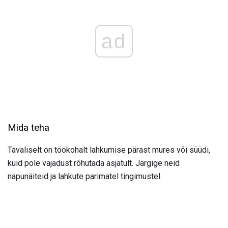
ad
Mida teha
Tavaliselt on töökohalt lahkumise pärast mures või süüdi,
kuid pole vajadust rõhutada asjatult. Järgige neid
näpunäiteid ja lahkute parimatel tingimustel.