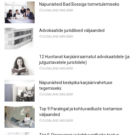
Näpunäiteid Bad Bossiga toimetulemiseks
ÕIGUSALANE KARJÄÄR
Advokaatide juriidilised väljaanded
ÕIGUSALANE KARJÄÄR
12 Huvitavat karjääriraamatut advokaatidele (ja
julgustavatele juristidele)
ÕIGUSALANE KARJÄÄR
Näpunäiteid keskpika karjäärivahetuse
tegemiseks
ÕIGUSALANE KARJÄÄR
Top 9 Paralegal ja kohtuvaidluste toetamise
väljaanded
ÕIGUSALANE KARJÄÄR
Töö E-Discoveryis ja kohtuvaidluste toetus