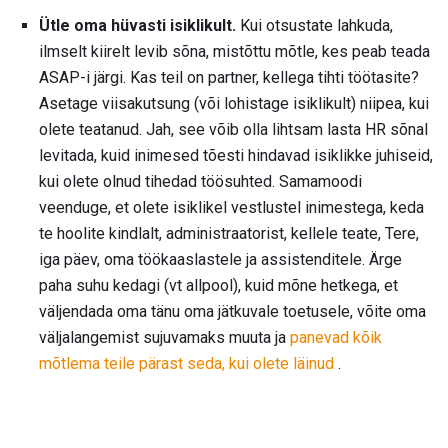
Ütle oma hüvasti isiklikult.
Kui otsustate lahkuda,
ilmselt kiirelt levib sõna, mistõttu mõtle, kes peab teada
ASAP-i järgi. Kas teil on partner, kellega tihti töötasite?
Asetage viisakutsung (või lohistage isiklikult) niipea, kui
olete teatanud. Jah, see võib olla lihtsam lasta HR sõnal
levitada, kuid inimesed tõesti hindavad isiklikke juhiseid,
kui olete olnud tihedad töösuhted. Samamoodi
veenduge, et olete isiklikel vestlustel inimestega, keda
te hoolite kindlalt, administraatorist, kellele teate, Tere,
iga päev, oma töökaaslastele ja assistenditele. Ärge
paha suhu kedagi (vt allpool), kuid mõne hetkega, et
väljendada oma tänu oma jätkuvale toetusele, võite oma
väljalangemist sujuvamaks muuta ja
panevad kõik
mõtlema teile pärast seda, kui olete läinud
.