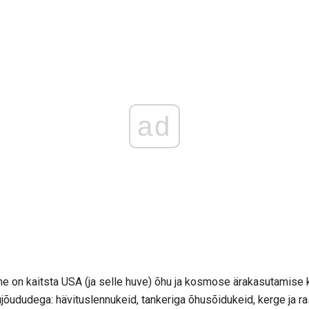
ad
 on kaitsta USA (ja selle huve) õhu ja kosmose ärakasutamise k
ujõududega: hävituslennukeid, tankeriga õhusõidukeid, kerge ja r