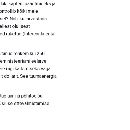
duki kapteni päästmiseks ja
ontrollib kõiki meie
tsel? Noh, kui arvestada
ellest olulisest
d rakettid (Intercontinental
lutanud rohkem kui 250
seministeeriumi eelarve
eie riigi kaitsmiseks väga
t dollarit. See tuumaenergia
uplaani ja põhitööjõu
üüsilise ettevalmistamise