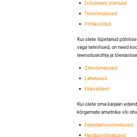
Enlistment stiimulid
Töövõimalused
Põhikoolitus
Kui olete lõpetanud põhilise
väga tehnilised, on need koo
teenistuskohta ja tõenäolise
Sihtvõimalused
Lähetused
Elukvaliteet
Kui olete oma karjääri eden
kõrgemate ametnike või ohv
Edendamisvõimalused
Haridusvõimalused