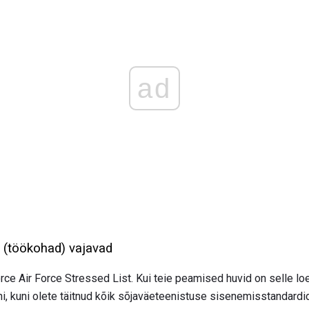
ad
 (töökohad) vajavad
orce Air Force Stressed List. Kui teie peamised huvid on selle lo
, kuni olete täitnud kõik sõjaväeteenistuse sisenemisstandardi