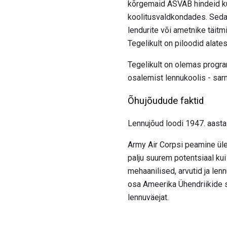
kõrgemaid ASVAB hindeid kui
koolitusvaldkondades. Seda 
lendurite või ametnike täitm
Tegelikult on piloodid alate
Tegelikult on olemas program
osalemist lennukoolis - sa
Õhujõudude faktid
Lennujõud loodi 1947. aastal
Army Air Corpsi peamine üle
palju suurem potentsiaal ku
mehaanilised, arvutid ja len
osa Ameerika Ühendriikide s
lennuväejat.