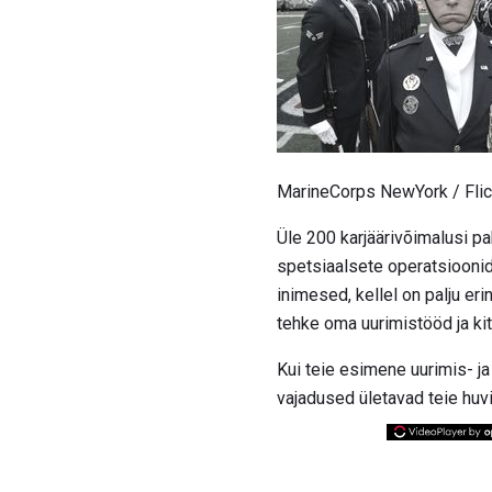
MarineCorps NewYork / Flic
Üle 200 karjäärivõimalusi pa
spetsiaalsete operatsioonide
inimesed, kellel on palju eri
tehke oma uurimistööd ja k
Kui teie esimene uurimis- ja 
vajadused ületavad teie huvi