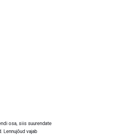
endi osa, siis suurendate
d. Lennujõud vajab