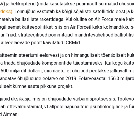
V) ja helikopterid (mida kasutatakse peamiselt surmatud õhusõi
ideks).
Lennujõud vastutab ka kõigi sõjaliste satelliitide eest ja k
arelva ballistiliste rakettidega. Kui oluline on Air Force meie kai
gilisemat kaitsepoliitikat, siis on Air Forceil kaks kolmandikku s
r Triad: strateegilised pommitajad, mandritevahelised ballistilise
a allveelaevade poolt käivitatud ICBMid.
itseministeeriumi eelarvest ja on hinnanguliselt tõenäoliselt ku
rgia triada õhujõudude komponentide täiustamiseks. Kui kogu kait
00 miljardit dollarit, siis näete, et õhujõud peetakse jätkuvalt m
andatav õhujõudude eelarve on 2019. Eelarveaastal 156,3 miljardi
liselt kümne aasta pikkune projekt.
ljusid üksikasju, mis on õhujõudude värbamisprotsessis. Töölevõt
ab ettevalmistamist, vt allpool näpunäiteid psühholoogilise ja f
d Airmani.