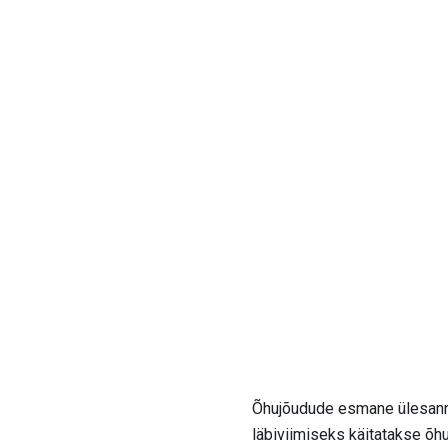
Õhujõudude esmane ülesanne
läbiviimiseks käitatakse õh