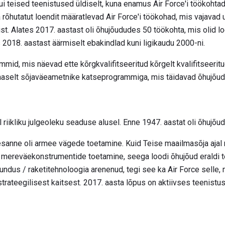
 teised teenistused üldiselt, kuna enamus Air Force'i töökohtad
rõhutatut loendit määratlevad Air Force'i töökohad, mis vajavad 
ist. Alates 2017. aastast oli õhujõududes 50 töökohta, mis olid l
s 2018. aastast äärmiselt ebakindlad kuni ligikaudu 2000-ni.
mid, mis näevad ette kõrgkvalifitseeritud kõrgelt kvalifitseeritu
rnaselt sõjaväeametnike katseprogrammiga, mis täidavad õhujõud
 riikliku julgeoleku seaduse alusel. Enne 1947. aastat oli õhujõu
sanne oli armee vägede toetamine. Kuid Teise maailmasõja ajal n
i mereväekonstrumentide toetamine, seega loodi õhujõud eraldi
nundus / raketitehnoloogia arenenud, tegi see ka Air Force selle
trateegilisest kaitsest. 2017. aasta lõpus on aktiivses teenistu