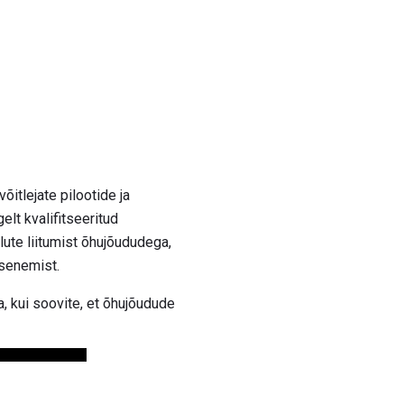
õitlejate pilootide ja
lt kvalifitseeritud
alute liitumist õhujõududega,
senemist.
a, kui soovite, et õhujõudude