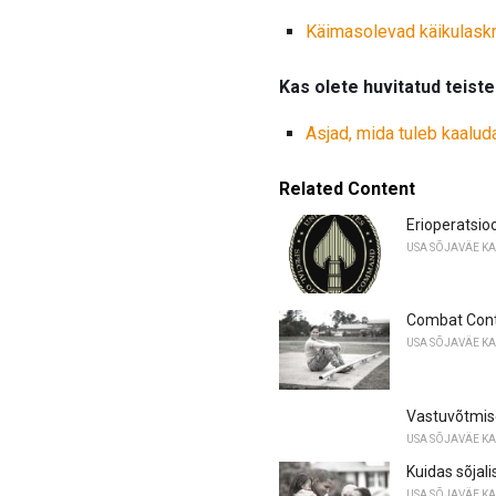
Käimasolevad käikulas
Kas olete huvitatud teist
Asjad, mida tuleb kaalud
Related Content
Erioperatsio
USA SÕJAVÄE K
Combat Contr
USA SÕJAVÄE K
Vastuvõtmise
USA SÕJAVÄE K
Kuidas sõjal
USA SÕJAVÄE K