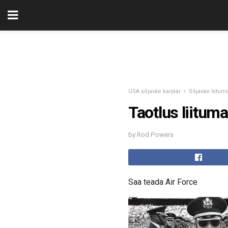
USA sõjaväe karjäär
Sõjaväe liitum
Taotlus liitu
by Rod Powers
Saa teada Air Force