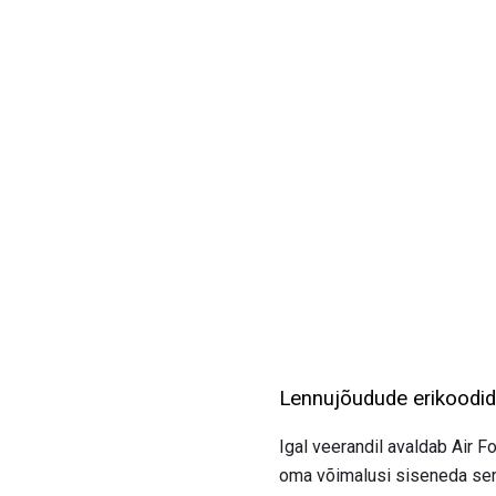
Lennujõudude erikoodid
Igal veerandil avaldab Air F
oma võimalusi siseneda seni