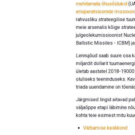
mehitamata õhusõidukid
(UA
erioperatsioonide missioon
rahvusliku strateegilise tuum
meie arsenalis kõige stratee
julgeolekumissioonist Nuclea
Ballistic Missiles - ICBM) j
Lennujõud saab suure osa ka
miljardit dollarit tuumaene
ületab aastatel 2018-19000 6
oluliseks teeninduseks. Kav
triada uuendamine on tõenäo
Järgmised lingid aitavad pa
väljaõppe etapi läbimine nõu
kohta teie esimest mitu kuu
Värbamise keskkond