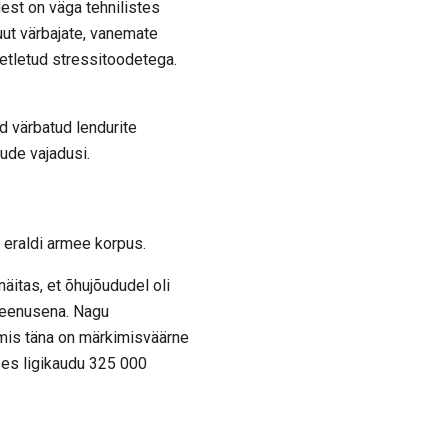
est on väga tehnilistes
uut värbajate, vanemate
oetletud stressitoodetega.
d värbatud lendurite
ude vajadusi.
d eraldi armee korpus.
äitas, et õhujõududel oli
 teenusena. Nagu
, mis täna on märkimisväärne
ses ligikaudu 325 000