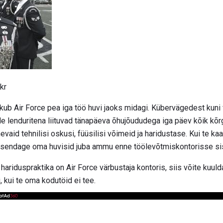
kr
kub Air Force pea iga töö huvi jaoks midagi. Kübervägedest kuni v
 lenduritena liituvad tänapäeva õhujõududega iga päev kõik kõrge
nevaid tehnilisi oskusi, füüsilisi võimeid ja haridustase. Kui te ka
itsendage oma huvisid juba ammu enne töölevõtmiskontorisse si
hariduspraktika on Air Force värbustaja kontoris, siis võite kuuld
, kui te oma kodutöid ei tee.