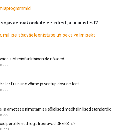
kmisprogrammid
e sõjaväeosakondade eelistest ja miinustest?
a, millise sõjaväeteenistuse ühiseks valimiseks
onide juhtimisfunktsioonide nõuded
ARJÄÄR
oller Füüsiline võime ja vastupidavuse test
ARJÄÄR
 ja ametisse nimetamise sõjalised meditsiinilised standardid
ARJÄÄR
ised pereliikmed registreeruvad DEERS-is?
ARJÄÄR