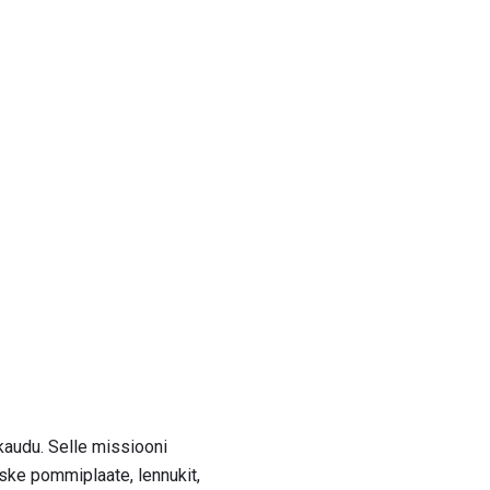
audu. Selle missiooni
aske pommiplaate, lennukit,