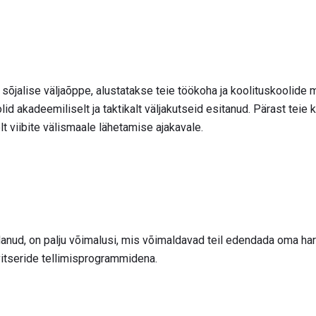
 sõjalise väljaõppe, alustatakse teie töökoha ja koolituskoolide
lid akadeemiliselt ja taktikalt väljakutseid esitanud. Pärast teie
lt viibite välismaale lähetamise ajakavale.
danud, on palju võimalusi, mis võimaldavad teil edendada oma har
itseride tellimisprogrammidena.