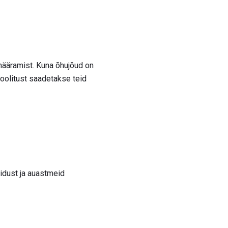
 määramist. Kuna õhujõud on
 koolitust saadetakse teid
idust ja auastmeid