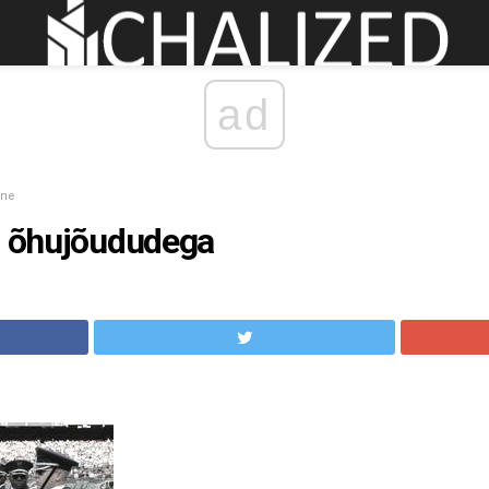
ad
ine
ma õhujõududega