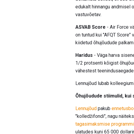
edukalt hinnangu andmisel o
vastuvõetav.
ASVAB Score
- Air Force 
on tuntud kui "AFQT Score" v
kiidetud õhujõudude palkam
Haridus
- Väga harva sisen
1/2 protsenti kõigist õhujõ
vähestest teenindusaegades
Lennujõud lubab kolleegiumi
Õhujõudude stiimulid, kui 
Lennujõud
pakub
ennetusbo
"kolledžifondi", nagu näitek
tagasimaksmise programmi
ulatudes kuni 65 000 dollari