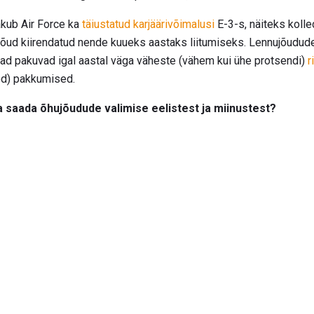
akub Air Force ka
täiustatud karjäärivõimalusi
E-3-s, näiteks koll
ujõud kiirendatud nende kuueks aastaks liitumiseks. Lennujõudude
nad pakuvad igal aastal väga väheste (vähem kui ühe protsendi)
r
ed) pakkumised.
 saada õhujõudude valimise eelistest ja miinustest?