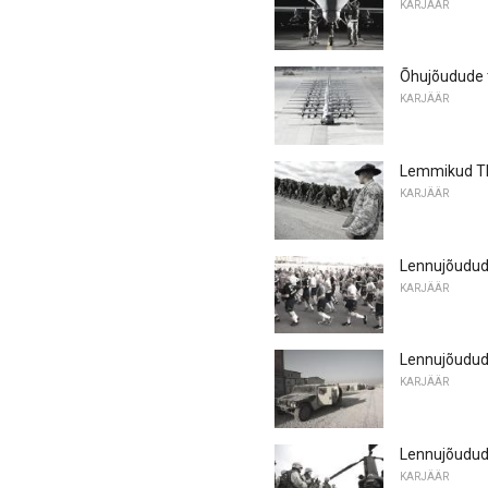
KARJÄÄR
Õhujõudude 
KARJÄÄR
Lemmikud T
KARJÄÄR
Lennujõudude
KARJÄÄR
Lennujõudude
KARJÄÄR
Lennujõudude
KARJÄÄR