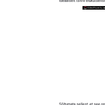
ideaalselt tsiviil elukutseli
Sõltumata sellest, et see on