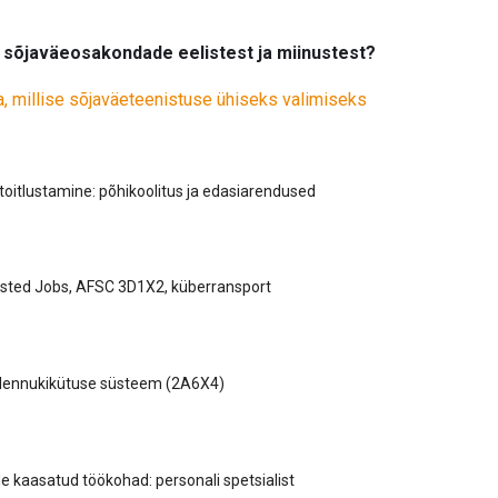
e sõjaväeosakondade eelistest ja miinustest?
a, millise sõjaväeteenistuse ühiseks valimiseks
oitlustamine: põhikoolitus ja edasiarendused
listed Jobs, AFSC 3D1X2, küberransport
lennukikütuse süsteem (2A6X4)
 kaasatud töökohad: personali spetsialist