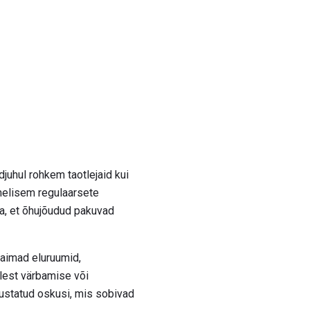
juhul rohkem taotlejaid kui
melisem regulaarsete
a, et õhujõudud pakuvad
usaimad eluruumid,
lest värbamise või
äiustatud oskusi, mis sobivad