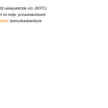
edži ainepunktide või JROTCi
l on nelja- ja kuueaastased
iiklike
teenuskaubanduse