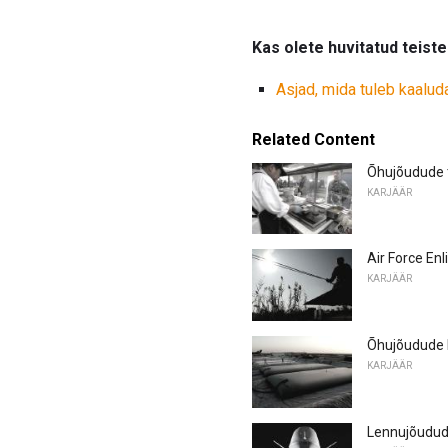
Kas olete huvitatud teist
Asjad, mida tuleb kaalud
Related Content
Õhujõudude t
KARJÄÄR
Air Force En
KARJÄÄR
Õhujõudude 
KARJÄÄR
Lennujõudude