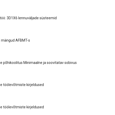
töö: 3D1X6 lennuväljade süsteemid
I mängud AFBMT-s
 põhikoolitus Minimaalne ja soovitatav sobivus
 töölevõtmiste kirjeldused
 töölevõtmiste kirjeldused