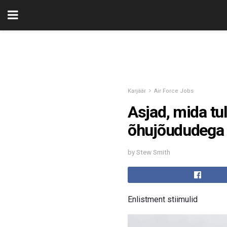
Karjäär
Air Force Jobs
Asjad, mida tul
õhujõududega
by Stew Smith
Enlistment stiimulid