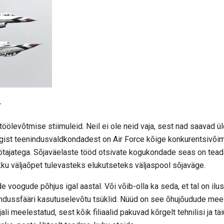
r
ölevõtmise stiimuleid. Neil ei ole neid vaja, sest nad saavad üld
gist teenindusvaldkondadest on Air Force kõige konkurentsivõi
ötajatega. Sõjaväelaste tööd otsivate kogukondade seas on tead
ikku väljaõpet tulevasteks elukutseteks väljaspool sõjaväge.
e voogude põhjus igal aastal. Või võib-olla ka seda, et tal on il
nindussfääri kasutuselevõtu tsüklid. Nüüd on see õhujõudude mee
i meelestatud, sest kõik filiaalid pakuvad kõrgelt tehnilisi ja t