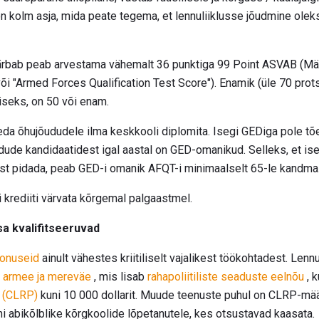
n kolm asja, mida peate tegema, et lennuliiklusse jõudmine olek
värbab peab arvestama vähemalt 36 punktiga 99 Point ASVAB (Mä
õi "Armed Forces Qualification Test Score"). Enamik (üle 70 prot
iseks, on 50 või enam.
eda õhujõududele ilma keskkooli diplomita. Isegi GEDiga pole 
udude kandidaatidest igal aastal on GED-omanikud. Selleks, et is
t pidada, peab GED-i omanik AFQT-i minimaalselt 65-le kandma
 krediiti värvata kõrgemal palgaastmel.
sa kvalifitseeruvad
onuseid
ainult vähestes kriitiliselt vajalikest töökohtadest. Lenn
s
armee ja mereväe
, mis lisab
rahapoliitiliste seaduste
eelnõu
, 
 (CLRP)
kuni 10 000 dollarit. Muude teenuste puhul on CLRP-mää
ni abikõlblike kõrgkoolide lõpetanutele, kes otsustavad kaasata.