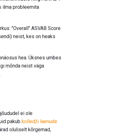
s ilma probleemita
rkus: "Overall" ASVAB Score
sendi) neist, kes on heaks
tõenäosus hea. Üksnes umbes
egi mõnda neist väga
.
ujõududel ei ole
kuid pakub
kolledži laenude
rad oluliselt kõrgemad,