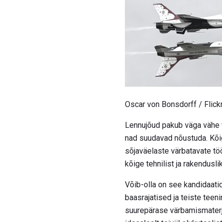
Oscar von Bonsdorff / Flick
Lennujõud pakub väga vähe tö
nad suudavad nõustuda. Kõi
sõjaväelaste värbatavate tö
kõige tehnilist ja rakendusl
Võib-olla on see kandidaatid
baasrajatised ja teiste tee
suurepärase värbamismaterjal