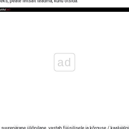
steks, peate lihtsalt teadma, kuhu otsida.
ad
 suurepärane üliõpilane, vastab füüsilisele ja kõrguse / kaalujä