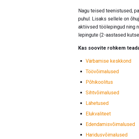
Nagu teised teenistused, p
puhul. Lisaks sellele on õh
aktiivsed töölepingud ning 
lepingute (2-aastased kuts
Kas soovite rohkem teada
Värbamise keskkond
Töövõimalused
Põhikoolitus
Sihtvõimalused
Lähetused
Elukvaliteet
Edendamisvõimalused
Haridusvõimalused