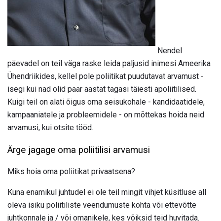
Nendel
päevadel on teil väga raske leida paljusid inimesi Ameerika
Ühendriikides, kellel pole poliitikat puudutavat arvamust -
isegi kui nad olid paar aastat tagasi täiesti apoliitilised.
Kuigi teil on alati õigus oma seisukohale - kandidaatidele,
kampaaniatele ja probleemidele - on mõttekas hoida neid
arvamusi, kui otsite tööd.
Ärge jagage oma poliitilisi arvamusi
Miks hoia oma poliitikat privaatsena?
Kuna enamikul juhtudel ei ole teil mingit vihjet küsitluse all
oleva isiku poliitiliste veendumuste kohta või ettevõtte
juhtkonnale ja / või omanikele, kes võiksid teid huvitada.