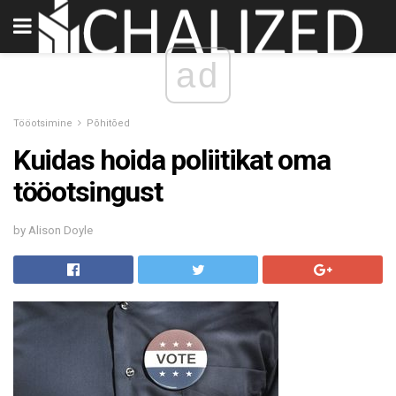
ad
Tööotsimine
Põhitõed
Kuidas hoida poliitikat oma
tööotsingust
by Alison Doyle