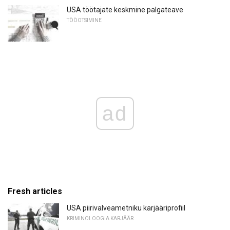
USA töötajate keskmine palgateave
TÖÖOTSIMINE
ad
Fresh articles
USA piirivalveametniku karjääriprofiil
KRIMINOLOOGIA KARJÄÄR