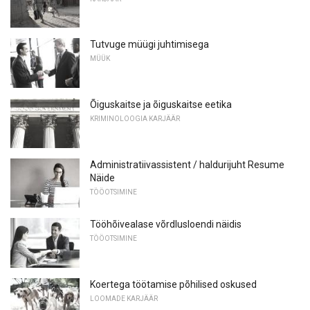
Tutvuge müügi juhtimisega
MÜÜK
Õiguskaitse ja õiguskaitse eetika
KRIMINOLOOGIA KARJÄÄR
Administratiivassistent / haldurijuht Resume
Näide
TÖÖOTSIMINE
Tööhõivealase võrdlusloendi näidis
TÖÖOTSIMINE
Koertega töötamise põhilised oskused
LOOMADE KARJÄÄR