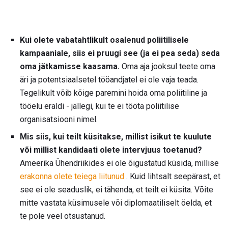
Kui olete vabatahtlikult osalenud poliitilisele
kampaaniale, siis ei pruugi see (ja ei pea seda) seda
oma jätkamisse kaasama.
Oma aja jooksul teete oma
äri ja potentsiaalsetel tööandjatel ei ole vaja teada.
Tegelikult võib kõige paremini hoida oma poliitiline ja
tööelu eraldi - jällegi, kui te ei tööta poliitilise
organisatsiooni nimel.
Mis siis, kui teilt küsitakse, millist isikut te kuulute
või millist kandidaati olete intervjuus toetanud?
Ameerika Ühendriikides ei ole õigustatud küsida, millise
erakonna olete teiega liitunud
. Kuid lihtsalt seepärast, et
see ei ole seaduslik, ei tähenda, et teilt ei küsita. Võite
mitte vastata küsimusele või diplomaatiliselt öelda, et
te pole veel otsustanud.