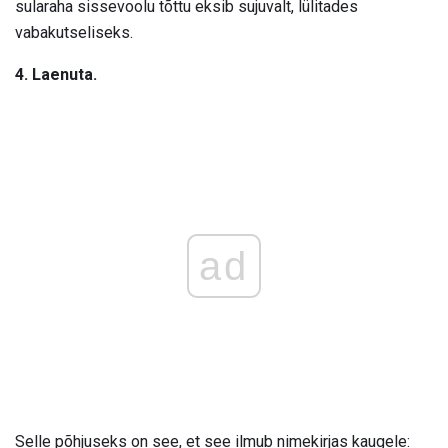
sularaha sissevoolu tõttu eksib sujuvalt, lülitades
vabakutseliseks.
4. Laenuta.
ad
Selle põhjuseks on see, et see ilmub nimekirjas kaugele: