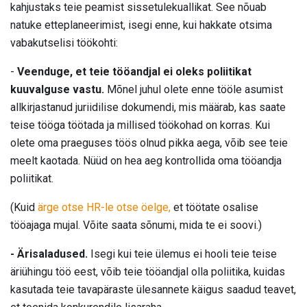
kahjustaks teie peamist sissetulekuallikat. See nõuab
natuke etteplaneerimist, isegi enne, kui hakkate otsima
vabakutselisi töökohti:
-
Veenduge, et teie tööandjal ei oleks poliitikat
kuuvalguse vastu.
Mõnel juhul olete enne tööle asumist
allkirjastanud juriidilise dokumendi, mis määrab, kas saate
teise tööga töötada ja millised töökohad on korras. Kui
olete oma praeguses töös olnud pikka aega, võib see teie
meelt kaotada. Nüüd on hea aeg kontrollida oma tööandja
poliitikat.
(Kuid
ärge otse HR-le otse öelge,
et töötate osalise
tööajaga mujal. Võite saata sõnumi, mida te ei soovi.)
- Ärisaladused.
Isegi kui teie ülemus ei hooli teie teise
äriühingu töö eest, võib teie tööandjal olla poliitika, kuidas
kasutada teie tavapäraste ülesannete käigus saadud teavet,