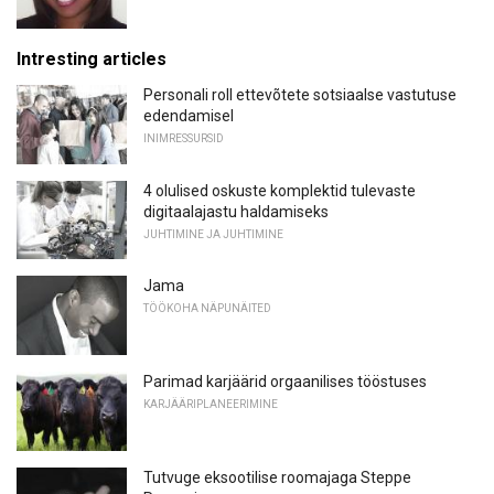
Intresting articles
Personali roll ettevõtete sotsiaalse vastutuse
edendamisel
INIMRESSURSID
4 olulised oskuste komplektid tulevaste
digitaalajastu haldamiseks
JUHTIMINE JA JUHTIMINE
Jama
TÖÖKOHA NÄPUNÄITED
Parimad karjäärid orgaanilises tööstuses
KARJÄÄRIPLANEERIMINE
Tutvuge eksootilise roomajaga Steppe