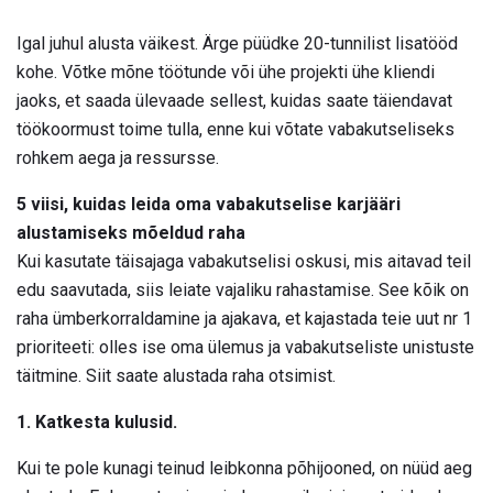
Igal juhul alusta väikest. Ärge püüdke 20-tunnilist lisatööd
kohe. Võtke mõne töötunde või ühe projekti ühe kliendi
jaoks, et saada ülevaade sellest, kuidas saate täiendavat
töökoormust toime tulla, enne kui võtate vabakutseliseks
rohkem aega ja ressursse.
5 viisi, kuidas leida oma vabakutselise karjääri
alustamiseks mõeldud raha
Kui kasutate täisajaga vabakutselisi oskusi, mis aitavad teil
edu saavutada, siis leiate vajaliku rahastamise. See kõik on
raha ümberkorraldamine ja ajakava, et kajastada teie uut nr 1
prioriteeti: olles ise oma ülemus ja vabakutseliste unistuste
täitmine. Siit saate alustada raha otsimist.
1. Katkesta kulusid.
Kui te pole kunagi teinud leibkonna põhijooned, on nüüd aeg