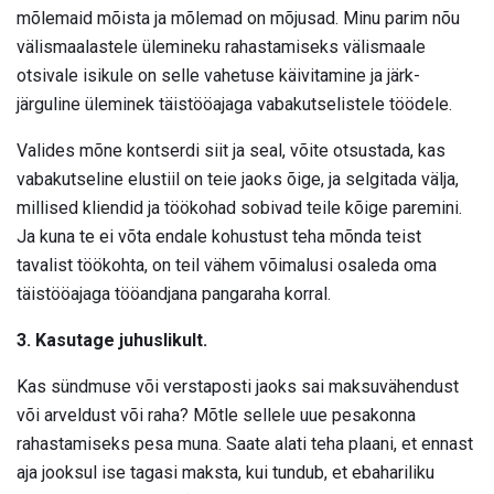
mõlemaid mõista ja mõlemad on mõjusad. Minu parim nõu
välismaalastele ülemineku rahastamiseks välismaale
otsivale isikule on selle vahetuse käivitamine ja järk-
järguline üleminek täistööajaga vabakutselistele töödele.
Valides mõne kontserdi siit ja seal, võite otsustada, kas
vabakutseline elustiil on teie jaoks õige, ja selgitada välja,
millised kliendid ja töökohad sobivad teile kõige paremini.
Ja kuna te ei võta endale kohustust teha mõnda teist
tavalist töökohta, on teil vähem võimalusi osaleda oma
täistööajaga tööandjana pangaraha korral.
3. Kasutage juhuslikult.
Kas sündmuse või verstaposti jaoks sai maksuvähendust
või arveldust või raha? Mõtle sellele uue pesakonna
rahastamiseks pesa muna. Saate alati teha plaani, et ennast
aja jooksul ise tagasi maksta, kui tundub, et ebahariliku