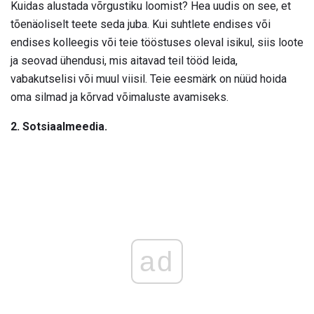
Kuidas alustada võrgustiku loomist? Hea uudis on see, et
tõenäoliselt teete seda juba. Kui suhtlete endises või
endises kolleegis või teie tööstuses oleval isikul, siis loote
ja seovad ühendusi, mis aitavad teil tööd leida,
vabakutselisi või muul viisil. Teie eesmärk on nüüd hoida
oma silmad ja kõrvad võimaluste avamiseks.
2. Sotsiaalmeedia.
ad