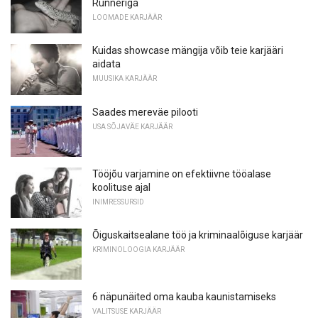
Runneriga
LOOMADE KARJÄÄR
Kuidas showcase mängija võib teie karjääri
aidata
MUUSIKA KARJÄÄR
Saades mereväe pilooti
USA SÕJAVÄE KARJÄÄR
Tööjõu varjamine on efektiivne tööalase
koolituse ajal
INIMRESSURSID
Õiguskaitsealane töö ja kriminaalõiguse karjäär
KRIMINOLOOGIA KARJÄÄR
6 näpunäited oma kauba kaunistamiseks
VALITSUSE KARJÄÄR