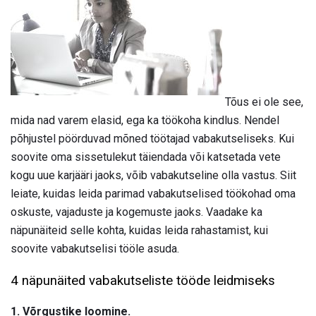
Tõus ei ole see,
mida nad varem elasid, ega ka töökoha kindlus. Nendel
põhjustel pöörduvad mõned töötajad vabakutseliseks. Kui
soovite oma sissetulekut täiendada või katsetada vete
kogu uue karjääri jaoks, võib vabakutseline olla vastus. Siit
leiate, kuidas leida parimad vabakutselised töökohad oma
oskuste, vajaduste ja kogemuste jaoks. Vaadake ka
näpunäiteid selle kohta, kuidas leida rahastamist, kui
soovite vabakutselisi tööle asuda.
4 näpunäited vabakutseliste tööde leidmiseks
1. Võrgustike loomine.