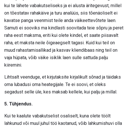
kui te lähete vabakutseliseks ja ei alusta äritegevust, millel
on tõestatav rahakäive ja turu analüüs, siis tõenäoliselt ei
kavatse panga veenmist teile anda väikeettevõtete laen.
Samuti ei sooviks ma kindlasti soovitada teie sõpru ja peret
raha eest maksma, eriti kui olete kindel, et saate piisavalt
raha, et maksta neile õigeaegselt tagasi. Kuid kui teil on
muud rahastamisallikad ja kasvav kliendibaas ning teil on
vaja hüpata, võib väike isiklik laen sulle sattuda palju
kiiremini.
Lihtsalt veenduge, et kirjutaksite kirjalikult sõnad ja täidaks
oma lubadusi oma heategijale. Te ei soovi, et oleks
segadust selle üle, kes maksab kellele, kui palju ja millal.
5. Tühjendus.
Kui te kaalute vabakutselist osaliselt, kuna olete töölt
lahkunud või muul juhul töö kaotanud, võib lahkumishuvi olla