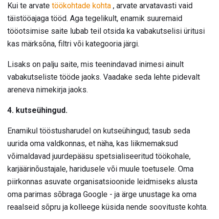
Kui te arvate
töökohtade kohta
, arvate arvatavasti vaid
täistööajaga tööd. Aga tegelikult, enamik suuremaid
tööotsimise saite lubab teil otsida ka vabakutselisi üritusi
kas märksõna, filtri või kategooria järgi.
Lisaks on palju saite, mis teenindavad inimesi ainult
vabakutseliste tööde jaoks. Vaadake seda lehte pidevalt
areneva nimekirja jaoks.
4. kutseühingud.
Enamikul tööstusharudel on kutseühingud; tasub seda
uurida oma valdkonnas, et näha, kas liikmemaksud
võimaldavad juurdepääsu spetsialiseeritud töökohale,
karjäärinõustajale, haridusele või muule toetusele. Oma
piirkonnas asuvate organisatsioonide leidmiseks alusta
oma parimas sõbraga Google - ja ärge unustage ka oma
reaalseid sõpru ja kolleege küsida nende soovituste kohta.