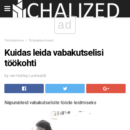
ad
Tööotsimine
Tööpakkumised
Kuidas leida vabakutselisi
töökohti
by Jen Hubley Luckwaldt
Näpunäiteid vabakutseliste tööde leidmiseks