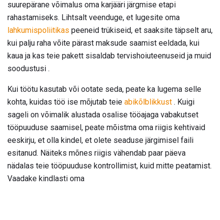
suurepärane võimalus oma karjääri järgmise etapi
rahastamiseks. Lihtsalt veenduge, et lugesite oma
lahkumispoliitikas
peeneid trükiseid, et saaksite täpselt aru,
kui palju raha võite pärast maksude saamist eeldada, kui
kaua ja kas teie pakett sisaldab tervishoiuteenuseid ja muid
soodustusi .
Kui töötu kasutab või ootate seda, peate ka lugema selle
kohta, kuidas töö ise mõjutab teie
abikõlblikkust
. Kuigi
sageli on võimalik alustada osalise tööajaga vabakutset
tööpuuduse saamisel, peate mõistma oma riigis kehtivaid
eeskirju, et olla kindel, et olete seaduse järgimisel faili
esitanud. Näiteks mõnes riigis vähendab paar päeva
nädalas teie tööpuuduse kontrollimist, kuid mitte peatamist.
Vaadake kindlasti oma