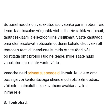
Sotsiaalmeedia on vabakutselise vabriku parim sõber. Teie
lemmik sotsiaalne võrgustik võib olla teie isiklik veebisait,
tasuta reklaam ja elektrooniline visiitkaart. Saate kasutada
oma olemasolevat sotsiaalmeediumi kohalolekut vaikselt
teatades teatud ühendustele, mida otsite tööd, või
postitada oma profiilis üldine teade, mille saate nüüd
vabakutselisi kliente vastu võtta.
Vaadake neid
privaatsusseadeid
lihtsalt. Kui olete oma
bossiga või kontoritüübiga ühendanud sotsiaalmeedias,
võiksite tahtmatult oma kavatsusi avaldada valele
inimesele.
3. Töökohad.