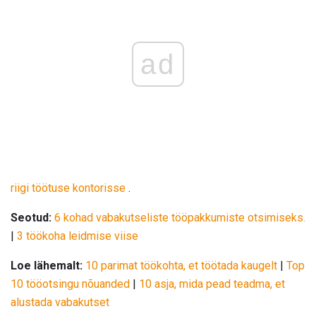
ad
riigi töötuse kontorisse
.
Seotud:
6 kohad vabakutseliste tööpakkumiste otsimiseks.
|
3 töökoha leidmise viise
Loe lähemalt:
10 parimat töökohta, et töötada kaugelt
|
Top
10 tööotsingu nõuanded
|
10 asja, mida pead teadma, et
alustada vabakutset