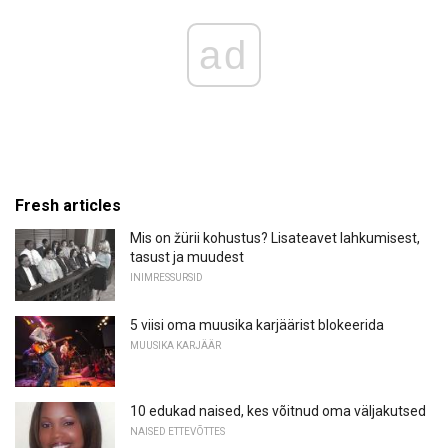
ad
Fresh articles
Mis on žürii kohustus? Lisateavet lahkumisest,
tasust ja muudest
INIMRESSURSID
5 viisi oma muusika karjäärist blokeerida
MUUSIKA KARJÄÄR
10 edukad naised, kes võitnud oma väljakutsed
NAISED ETTEVÕTTES