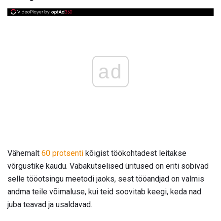
ad
Vähemalt
60 protsenti
kõigist töökohtadest leitakse
võrgustike kaudu. Vabakutselised üritused on eriti sobivad
selle tööotsingu meetodi jaoks, sest tööandjad on valmis
andma teile võimaluse, kui teid soovitab keegi, keda nad
juba teavad ja usaldavad.