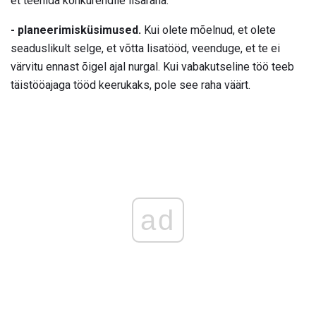
et teenida konkurendile lisaraha.
- planeerimisküsimused.
Kui olete mõelnud, et olete
seaduslikult selge, et võtta lisatööd, veenduge, et te ei
värvitu ennast õigel ajal nurgal. Kui vabakutseline töö teeb
täistööajaga tööd keerukaks, pole see raha väärt.
ad