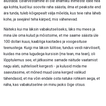
alustada. Eelarvestamine ei ole enamiku inimeste idee hea
aja kohta, kuid kui soovite raha säästa, ilma et peaksite end
ära tunda, tuleb kõigepealt välja mõelda, kus teie raha läheb
kohe, ja seejärel teha kärped, mis vähenevad.
Näiteks kui ma läksin vabakutseliseks, läks mu mees ja
mina üle oma kulud ja mõistsime, et me saame säästa üle
100 dollari kuus, kaabliga kaotades ja voogesituse
teenustega. Kuigi ma läksin lülitise, tundus veidi närviliselt,
kuidas ma oma lugudega kursisin (ma tean, ma tean), oli
lõpptulemus see, et jätkasime samade näitude vaatamist
nagu alati, suhteliselt kergesti - ja kulusid mida me
saavutasime, et mõned muud üsna kerged valikud
tähendasid, et ma võin endale osta natuke rohkem aega, et
näha, kas vabakutseline on minu jaoks õige otsus.