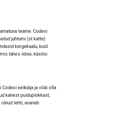
raamatuna teame. Codexi
etud juhtumi (st katte)
ndasid kergekaalu, kuid
mis tahes iidse, käsitsi
 Codexi eelkäija ja võib olla
tud kahest puiduplokkast,
 olnud lehti, avaneb