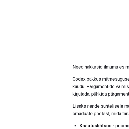
Need hakkasid ilmuma esime
Codex pakkus mitmesuguseid
kaudu. Pärgamentide valmist
kirjutada, pühkida pärgamenti
Lisaks nende suhtelisele m
omaduste poolest, mida tän
Kasutuslihtsus
- pööram