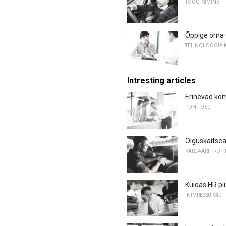
TÖÖOTSIMINE
Õppige oma
TEHNOLOOGIA 
Intresting articles
Erinevad ko
PÕHITÕED
Õiguskaitsea
KARJÄÄRI PROFI
Kuidas HR pl
INIMRESSURSID