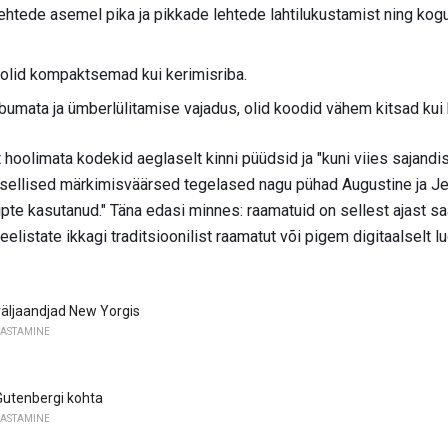
ehtede asemel pika ja pikkade lehtede lahtilukustamist ning kogu
olid kompaktsemad kui kerimisriba.
bumata ja ümberlülitamise vajadus, olid koodid vähem kitsad kui 
t hoolimata kodekid aeglaselt kinni püüdsid ja "kuni viies sajan
egi sellised märkimisväärsed tegelased nagu pühad Augustine ja 
ipte kasutanud." Täna edasi minnes: raamatuid on sellest ajast s
 eelistate ikkagi traditsioonilist raamatut või pigem digitaalselt 
äljaandjad New Yorgis
JASTAMINE
Gutenbergi kohta
JASTAMINE