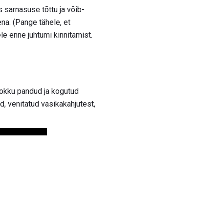
 sarnasuse tõttu ja võib-
na. (Pange tähele, et
le enne juhtumi kinnitamist.
kokku pandud ja kogutud
, venitatud vasikakahjutest,