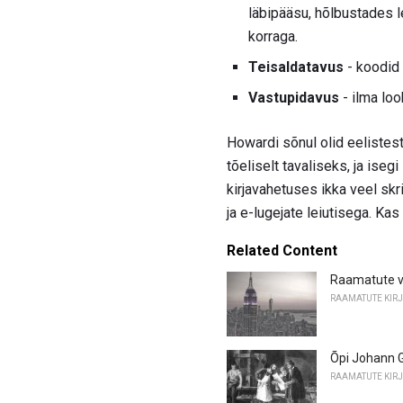
läbipääsu, hõlbustades l
korraga.
Teisaldatavus
- koodid 
Vastupidavus
- ilma loo
Howardi sõnul olid eelistes
tõeliselt tavaliseks, ja is
kirjavahetuses ikka veel skr
ja e-lugejate leiutisega. Kas
Related Content
Raamatute v
RAAMATUTE KIR
Õpi Johann 
RAAMATUTE KIR