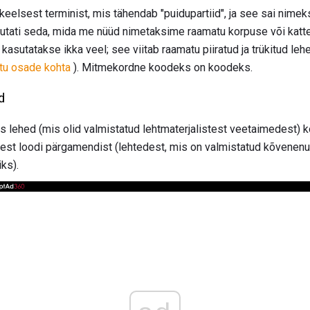
eelsest terminist, mis tähendab "puidupartiid", ja see sai nimeks
asutati seda, mida me nüüd nimetaksime raamatu korpuse või katte
asutatakse ikka veel; see viitab raamatu piiratud ja trükitud lehe
tu osade kohta
). Mitmekordne koodeks on koodeks.
d
us lehed (mis olid valmistatud lehtmaterjalistest veetaimedest) 
test loodi pärgamendist (lehtedest, mis on valmistatud kõvenenud
ks).