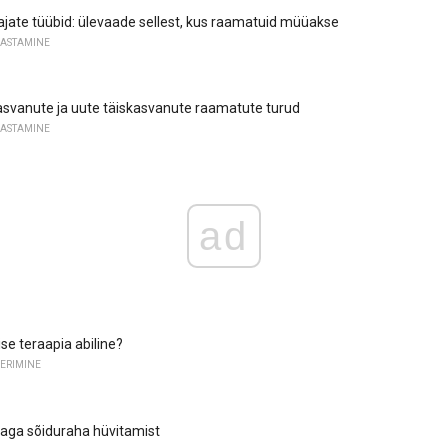
ate tüübid: ülevaade sellest, kus raamatuid müüakse
JASTAMINE
asvanute ja uute täiskasvanute raamatute turud
JASTAMINE
ad
ise teraapia abiline?
ERIMINE
jaga sõiduraha hüvitamist