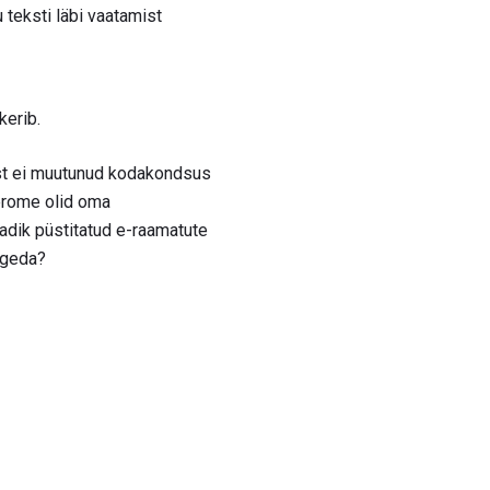
 teksti läbi vaatamist
kerib.
dist ei muutunud kodakondsus
Jerome olid oma
aadik püstitatud e-raamatute
lugeda?