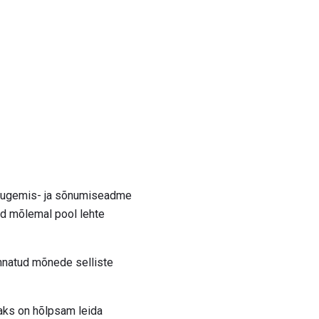
d lugemis- ja sõnumiseadme
id mõlemal pool lehte
nnatud mõnede selliste
saks on hõlpsam leida