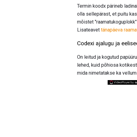
Termin koodx pärineb ladinak
olla sellepärast, et puitu k
mõistet "raamatukoguplokk" k
Lisateavet
tänapäeva raama
Codexi ajalugu ja eelise
On leitud ja kogutud papüür
lehed, kuid põhiosa kotikes
mida nimetatakse ka vellumi