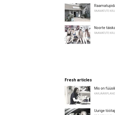
Raamatupidaj
RAAMATUTE KIR
Noorte täisk
RAAMATUTE KIR
Fresh articles
Mis on füüsil
KARJÄÄRIPLANE
Uurige tööta