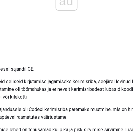
ad
sel sajandil CE.
 eeliseid kirjutamise jagamiseks kerimisriba, seejärel levinu
amine oli töömahukas ja erinevalt kerimisribadest lubasid kood
 või kilekotti.
ajandusele oli Codexi kerimisriba paremaks muutmine, mis on hi
apäeval raamatutes väärtustame.
ise lehed on tõhusamad kui pika ja pikk sirvimise sirvimine. Li