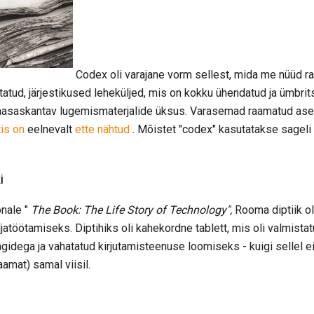
Codex oli varajane vorm sellest, mida me nüüd 
tatud, järjestikused leheküljed, mis on kokku ühendatud ja ümbrits
aasaskantav lugemismaterjalide üksus. Varasemad raamatud ase
tis on
eelnevalt
ette nähtud
. Mõistet "codex" kasutatakse sageli 
i
õnale "
The Book: The Life Story of Technology",
Rooma diptiik oli
ljatöötamiseks. Diptihiks oli kahekordne tablett, mis oli valmista
gidega ja vahatatud kirjutamisteenuse loomiseks - kuigi sellel ei
amat) samal viisil.