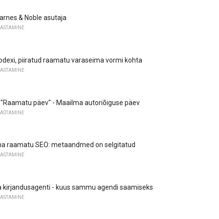
Barnes & Noble asutaja
JASTAMINE
odexi, piiratud raamatu varaseima vormi kohta
JASTAMINE
 "Raamatu päev" - Maailma autoriõiguse päev
JASTAMINE
a raamatu SEO: metaandmed on selgitatud
JASTAMINE
a kirjandusagenti - kuus sammu agendi saamiseks
JASTAMINE