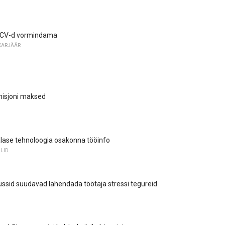
 CV-d vormindama
KARJÄÄR
misjoni maksed
lase tehnoloogia osakonna tööinfo
ILID
ussid suudavad lahendada töötaja stressi tegureid