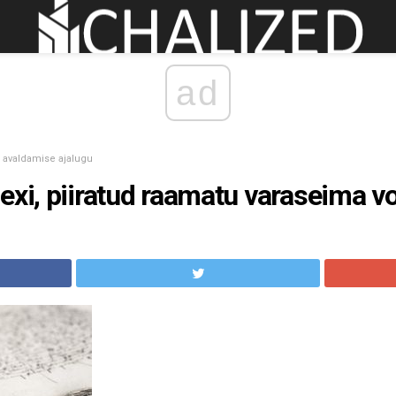
ad
 avaldamise ajalugu
exi, piiratud raamatu varaseima v