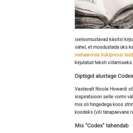
iseloomustavad käsitsi kirju
vahel, et moodustada üks k
mehaanilise trükipressi leiu
kirjutatud teksti viitamiseks.
Diptiigid alustage Codex
Vastavalt Nicole Howardi s
inspiratsioon selle vormi vä
mis oli hingedega koos strin
koodeks (või tänapäevane ra
Mis "Codex" tähendab