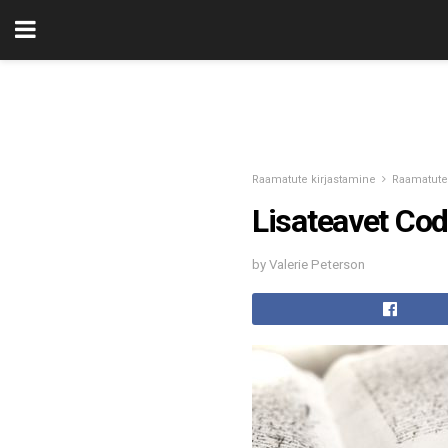
Raamatute kirjastamine
Raamatute
Lisateavet Cod
by Valerie Peterson