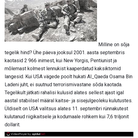
Milline on sõja
tegelik hind? Ühe päeva jooksul 2001. aasta septembris
kaotasid 2 966 inimest, kui New Yorgis, Pentiunist ja
mõlemast kolmest lennukist kaaperdatud kaksiktornid
langesid. Kui USA vägede poolt hukati Al_Qaeda Osama Bin
Ladeni juht, ei suutnud terrorismivastane sõda kaotada.
Tegelikult jätkati rahalisi kulusid alates sellest ajast igal
aastal stabiilsel määral kaitse- ja sisejulgeoleku kulutustes.
Üldiselt on USA valitsus alates 11. septembri rünnakutest
kulutanud riigikaitsele ja kodumaale rohkem kui 7,6 triljonit
dollarit.