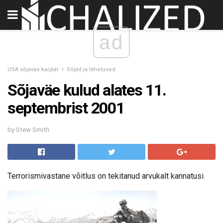
ad
USA sõjaväe karjäär
Sõjad ja lähetused
Sõjaväe kulud alates 11.
septembrist 2001
by Stew Smith
Terrorismivastane võitlus on tekitanud arvukalt kannatusi