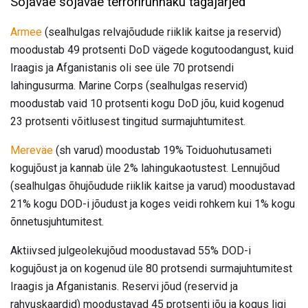
Sõjaväe sõjaväe terrorirünnaku tagajärjed
Armee
(sealhulgas relvajõudude riiklik kaitse ja reservid)
moodustab 49 protsenti DoD vägede kogutoodangust, kuid
Iraagis ja Afganistanis oli see üle 70 protsendi
lahingusurma. Marine Corps (sealhulgas reservid)
moodustab vaid 10 protsenti kogu DoD jõu, kuid kogenud
23 protsenti võitlusest tingitud surmajuhtumitest.
Mereväe
(sh varud) moodustab 19% Toiduohutusameti
kogujõust ja kannab üle 2% lahingukaotustest. Lennujõud
(sealhulgas õhujõudude riiklik kaitse ja varud) moodustavad
21% kogu DOD-i jõudust ja koges veidi rohkem kui 1% kogu
õnnetusjuhtumitest.
Aktiivsed julgeolekujõud moodustavad 55% DOD-i
kogujõust ja on kogenud üle 80 protsendi surmajuhtumitest
Iraagis ja Afganistanis. Reservi jõud (reservid ja
rahvuskaardid) moodustavad 45 protsenti jõu ja kogus ligi