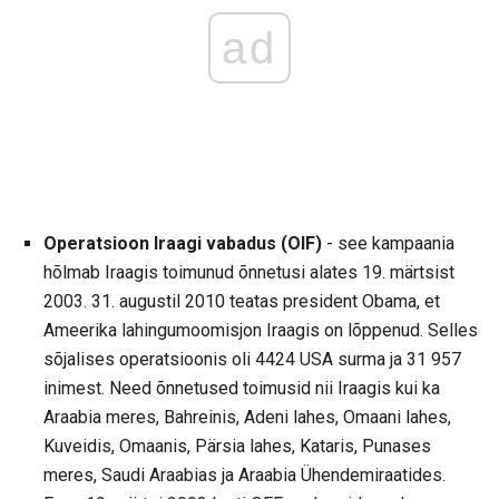
ad
Operatsioon Iraagi vabadus (OIF)
- see kampaania
hõlmab Iraagis toimunud õnnetusi alates 19. märtsist
2003. 31. augustil 2010 teatas president Obama, et
Ameerika lahingumoomisjon Iraagis on lõppenud. Selles
sõjalises operatsioonis oli 4424 USA surma ja 31 957
inimest. Need õnnetused toimusid nii Iraagis kui ka
Araabia meres, Bahreinis, Adeni lahes, Omaani lahes,
Kuveidis, Omaanis, Pärsia lahes, Kataris, Punases
meres, Saudi Araabias ja Araabia Ühendemiraatides.