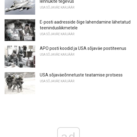
lennukite tegevus
USA SÕJAVÄE KARJÄÄR
E-posti aadresside õige lahendamine lähetatud
teenindusliikmetele
USA SÕJAVÄE KARJÄÄR
APO posti koodid ja USA sõjaväe postiteenus
USA SÕJAVÄE KARJÄÄR
USA sõjaväeõnnetuste teatamise protsess
USA SÕJAVÄE KARJÄÄR
ad