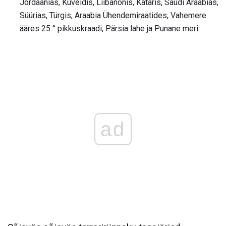
Jordaanias, Kuveidis, Liibanonis, Kataris, Saudi Araabias,
Süürias, Türgis, Araabia Ühendemiraatides, Vahemere
ääres 25 ° pikkuskraadi, Pärsia lahe ja Punane meri.
ad