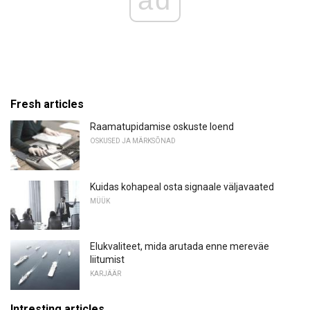
Fresh articles
Raamatupidamise oskuste loend
OSKUSED JA MÄRKSÕNAD
Kuidas kohapeal osta signaale väljavaated
MÜÜK
Elukvaliteet, mida arutada enne mereväe
liitumist
KARJÄÄR
Intresting articles