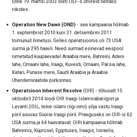
Enne 19. märtsi 2003 loeti OEF-s ohvreid nendes
riikides.
Operation New Dawn (OND)
- see kampaania hõlmab
1. septembrist 2010 kuni 31. detsembrini 2011
toimunud õnnetusi. Selles operatsioonis oli 73 USA
surma ja 295 haavli. Need surmad esinevad eespool
nimetatud kuupäevadel Araabia mere, Bahreini, Adeni
lahe, Omaani lahe, Iraagi, Kuveidi, Omaani, Pärsia lahe,
Katari, Punase mere, Saudi Araabia ja Araabia
Ühendemiraatide piirkonnas.
Operatsioon Inherent Resolve
(OIR) - tõhusalt 15.
oktoobril 2014 loodi OIR Iraagi Islamivabariigist ja
Levanti (ISIL, teine ​​islami riigi nimi) sõja vastu Iraagi
piiril asuvas Süüria-Iraagi piiril. Praeguseks on OIR-is 62
USA surma ja 64 haavatavat. OIRi kampaania hõlmab
Bahreinis, Küprosel, Egiptuses, Iraagis, Iisraelis,