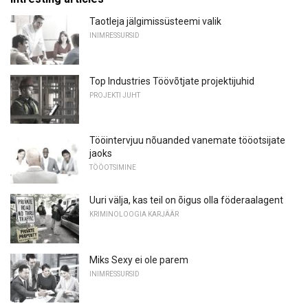
Taotleja jälgimissüsteemi valik
INIMRESSURSID
Top Industries Töövõtjate projektijuhid
PROJEKTI JUHT
Tööintervjuu nõuanded vanemate tööotsijate
jaoks
TÖÖOTSIMINE
Uuri välja, kas teil on õigus olla föderaalagent
KRIMINOLOOGIA KARJÄÄR
Miks Sexy ei ole parem
INIMRESSURSID