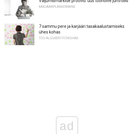
Väljumismärkide proovid: uus tööhõive juhtrollis
KARJÄÄRIPLANEERIMINE
7 sammu pere ja karjääri tasakaalustamiseks
ühes kohas
TÖÖ-ALGUSEST-TÖÖKOHAD
ad