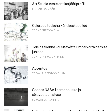
Art Studio Assistant karjääriprofiil
FINE ART KARJÄÄR
Colorado töökoha kõnekeskuse töö
TÖÖ KODUS TÖÖKOHAL
Teie osakonna või ettevõtte ümberkorraldamise
juhised
JUHTIMINE JA JUHTIMINE
Accentus
TÖÖ-ALGUSEST-TÖÖKOHAD
Saades NASA kosmonautika ja
sõjaväeteenistuse
SÕJAVÄEOSAKONNAD