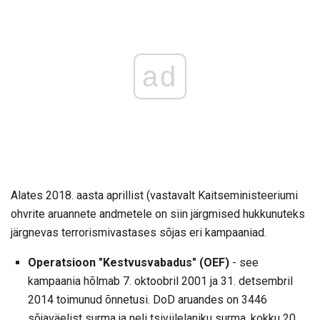
ad
Alates 2018. aasta aprillist (vastavalt Kaitseministeeriumi
ohvrite aruannete andmetele on siin järgmised hukkunuteks
järgnevas terrorismivastases sõjas eri kampaaniad.
Operatsioon "Kestvusvabadus" (OEF)
- see
kampaania hõlmab 7. oktoobril 2001 ja 31. detsembril
2014 toimunud õnnetusi. DoD aruandes on 3446
sõjaväelist surma ja neli tsiviilelaniku surma, kokku 20