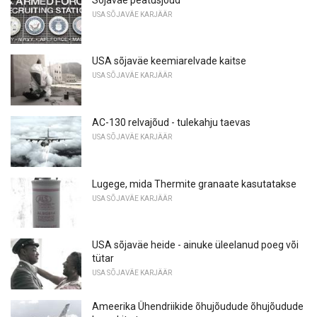
USA SÕJAVÄE KARJÄÄR
USA sõjaväe keemiarelvade kaitse
USA SÕJAVÄE KARJÄÄR
AC-130 relvajõud - tulekahju taevas
USA SÕJAVÄE KARJÄÄR
Lugege, mida Thermite granaate kasutatakse
USA SÕJAVÄE KARJÄÄR
USA sõjaväe heide - ainuke üleelanud poeg või
tütar
USA SÕJAVÄE KARJÄÄR
Ameerika Ühendriikide õhujõudude õhujõudude