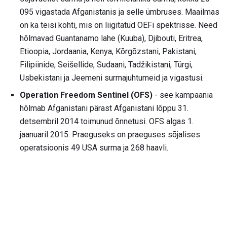
095 vigastada Afganistanis ja selle ümbruses. Maailmas
on ka teisi kohti, mis on liigitatud OEFi spektrisse. Need
hõlmavad Guantanamo lahe (Kuuba), Djibouti, Eritrea,
Etioopia, Jordaania, Kenya, Kõrgõzstani, Pakistani,
Filipiinide, Seišellide, Sudaani, Tadžikistani, Türgi,
Usbekistani ja Jeemeni surmajuhtumeid ja vigastusi.
Operation Freedom Sentinel (OFS)
- see kampaania
hõlmab Afganistani pärast Afganistani lõppu 31.
detsembril 2014 toimunud õnnetusi. OFS algas 1.
jaanuaril 2015. Praeguseks on praeguses sõjalises
operatsioonis 49 USA surma ja 268 haavli.