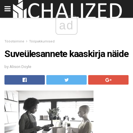
ad
Tööotsimine
Tööpakkumised
Suveülesannete kaaskirja näide
by Alison Doyle