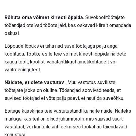
Rõhuta oma võimet kiiresti õppida.
Suvekoolitöötajate
tööandjad otsivad tööotsijaid, kes oskavad kiirelt omandada
oskusi.
Lõppude lõpuks ei taha nad suve töötajaga palju aega
koolitada. Tõstke esile teie võimet kiiresti õppida näidete
kaudu töölt, koolist, vabatahtlikust ametikohtadelt või
välitreeningutest.
Näidate, et olete vastutav
. Muu vastutus suviliste
töötajate jaoks on oluline. Tööandjad soovivad teada, et
suvised töötajad ei võta palju päevi, et nautida suveõhku.
Esitage kaaskirjas teie vastutustundliku näite näide. Näiteks
märkige, kas teil on olnud juhtimisrolli, mis vajavad suurt
vastutust, või kui teile anti eelmises töökohas täiendavaid
kohustusi.