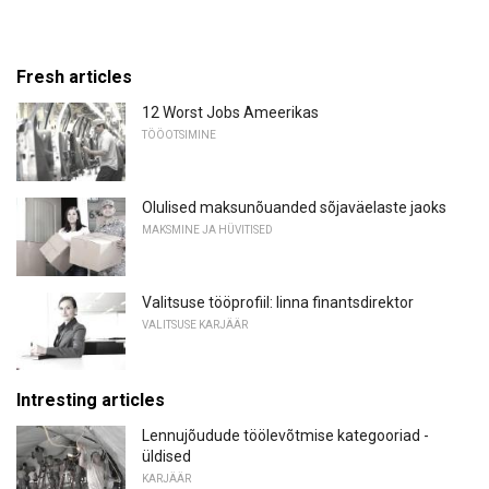
Fresh articles
12 Worst Jobs Ameerikas
TÖÖOTSIMINE
Olulised maksunõuanded sõjaväelaste jaoks
MAKSMINE JA HÜVITISED
Valitsuse tööprofiil: linna finantsdirektor
VALITSUSE KARJÄÄR
Intresting articles
Lennujõudude töölevõtmise kategooriad -
üldised
KARJÄÄR