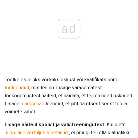
ad
Tõstke esile üks või kaks oskust või kvalifikatsiooni
tööloendist,
mis teil on. Lisage varasematest
töökogemustest näiteid, et näidata, et teil on need oskused.
Lisage
märksõnad
loendist, et juhtida otsest seost töö ja
võimete vahel.
Lisage näiteid koolist ja välistreeningutest.
Kui olete
üliõpilane või hiljuti lõpetanud
, ei pruugi teil olla ulatuslikku