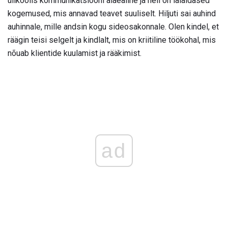
ülikoolis kommunikatsiooni alaealine ja neil on laialdased
kogemused, mis annavad teavet suuliselt. Hiljuti sai auhind
auhinnale, mille andsin kogu sideosakonnale. Olen kindel, et
räägin teisi selgelt ja kindlalt, mis on kriitiline töökohal, mis
nõuab klientide kuulamist ja rääkimist.
ad