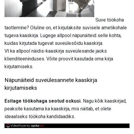
Suve töökoha
taotlemine? Oluline on, et kirjutaksite suvisele ametikohale
tugeva kaaskirja. Lugege allpool näpunäiteid selle kohta,
kuidas kirjutada tugevat suveülesõidu kaaskirja.
Vt ka allpool näidis-kaaskirja suveülesande jaoks
klienditeeninduses. Võite proovit kasutada oma kirja
kirjutamiseks.
Näpunäiteid suveülesannete kaaskirja
kirjutamiseks
Esitage töökohaga seotud oskusi.
Nagu kõik kaaskirjad,
peaksite kasutama ka kaaskirja, mis näitab, et olete
ideaalseks töökoha kandidaadiks.