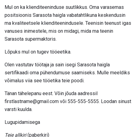
Mul on ka klienditeeninduse suutlikkus. Oma varasemas
positsioonis Sarasota haigla vabatahtlikuna keskendusin
ma kvaliteetsele klienditeenindusele. Teenisin teenust igas
vanuses inimestele, mis on midagi, mida ma teenin
Sarasota supermaktoris.
Lõpuks mul on tugev tööeetika.
Olen vastutav töötaja ja sain isegi Sarasota haigla
sertifikaadi oma pühendumuse saamiseks. Mulle meeldiks
võimalus viia see tööetika teie poodi.
Tänan tähelepanu eest. Võin jõuda aadressil
firstlastname@gmail.com või 555-555-5555. Loodan sinust
varsti kuulda.
Lugupidamisega
Teie allkiri
(paberkiri)