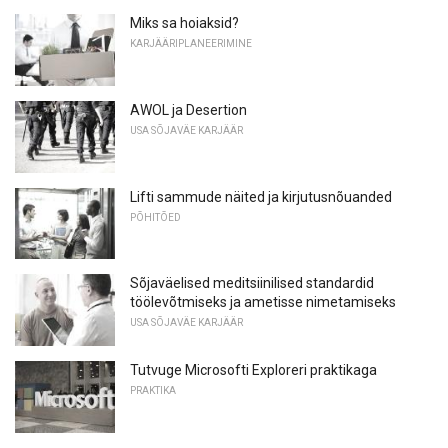
Miks sa hoiaksid?
KARJÄÄRIPLANEERIMINE
AWOL ja Desertion
USA SÕJAVÄE KARJÄÄR
Lifti sammude näited ja kirjutusnõuanded
PÕHITÕED
Sõjaväelised meditsiinilised standardid
töölevõtmiseks ja ametisse nimetamiseks
USA SÕJAVÄE KARJÄÄR
Tutvuge Microsofti Exploreri praktikaga
PRAKTIKA