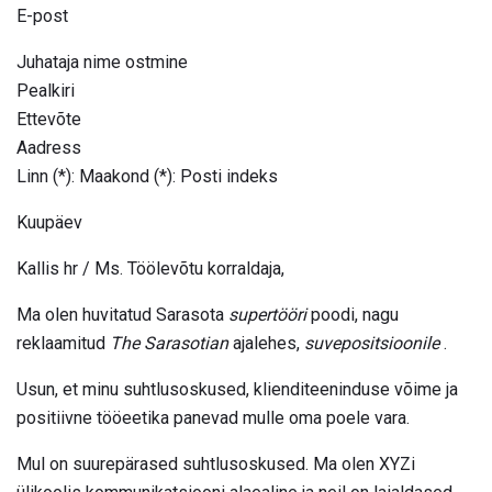
E-post
Juhataja nime ostmine
Pealkiri
Ettevõte
Aadress
Linn (*): Maakond (*): Posti indeks
Kuupäev
Kallis hr / Ms. Töölevõtu korraldaja,
Ma olen huvitatud Sarasota
supertööri
poodi, nagu
reklaamitud
The Sarasotian
ajalehes,
suvepositsioonile
.
Usun, et minu suhtlusoskused, klienditeeninduse võime ja
positiivne tööeetika panevad mulle oma poele vara.
Mul on suurepärased suhtlusoskused. Ma olen XYZi