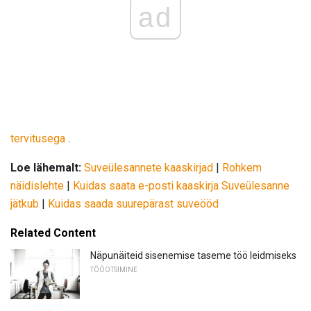
ad
tervitusega
.
Loe lähemalt:
Suveülesannete kaaskirjad
|
Rohkem
näidislehte
|
Kuidas saata e-posti kaaskirja
Suveülesanne
jätkub
|
Kuidas saada suurepärast suveööd
Related Content
Näpunäiteid sisenemise taseme töö leidmiseks
TÖÖOTSIMINE