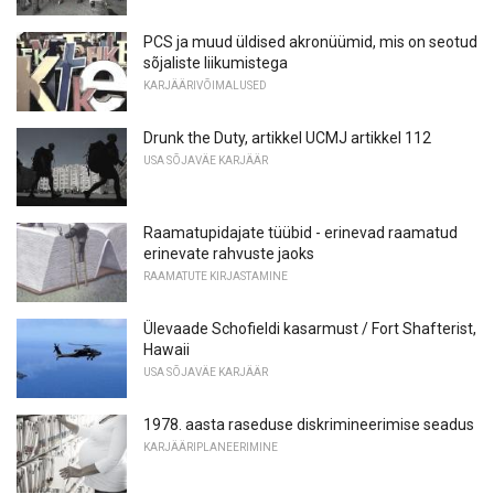
PCS ja muud üldised akronüümid, mis on seotud
sõjaliste liikumistega
KARJÄÄRIVÕIMALUSED
Drunk the Duty, artikkel UCMJ artikkel 112
USA SÕJAVÄE KARJÄÄR
Raamatupidajate tüübid - erinevad raamatud
erinevate rahvuste jaoks
RAAMATUTE KIRJASTAMINE
Ülevaade Schofieldi kasarmust / Fort Shafterist,
Hawaii
USA SÕJAVÄE KARJÄÄR
1978. aasta raseduse diskrimineerimise seadus
KARJÄÄRIPLANEERIMINE