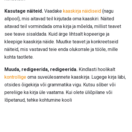
Kasutage näiteid.
Vaadake
kaaskirja näidiseid
(nagu
allpool), mis aitavad teil kirjutada oma kaaskiri. Näited
aitavad teil vormindada oma kirja ja mõelda, millist teavet
see teave sisaldada. Kuid ärge lihtsalt kopeerige ja
kleepige kaaskirja näide. Muutke teavet ja konkreetseid
näiteid, mis vastavad teie enda olukorrale ja tööle, mille
kohta taotlete.
Muuda, redigeerida, redigeerida.
Kindlasti hoolikalt
kontrollige
oma suveülesannete kaaskirja. Lugege kirja läbi,
otsides õigekirja või grammatika vigu. Kutsu sõber või
pereliige ka kirja üle vaatama. Kui olete üliõpilane või
lõpetanud, tehke kohtumine kooli