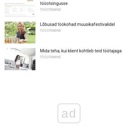
tööotsingusse
TÖÖOTSIMINE
Lõbusad töökohad muusikafestivalidel
TÖÖOTSIMINE
Mida teha, kui klient kohtleb teid töötajaga
TÖÖOTSIMINE
ad