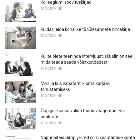
Kolleegiumi soovituskirjad
TÖÖOTSIMINE
Kuidas leida kohalike tööülesannete nimekirja
TÖÖOTSIMINE
Kui te olete teeninda intervjuust, siis siin on see,
mida teada saada võistkondadest
TÖÖOTSIMINE
Miks ja kus vabatahtlik oma karjääri
tõhustamiseks
TÖÖOTSIMINE
Õppige, kuidas valida tööhõiveagentuur või
peakorter
TÖÖOTSIMINE
Näpunäiteid SimplyHired.com kasutamise kohta