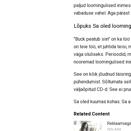
paljud loomingulised inimes
vabaduse vahel. Aga pärast 
Lõpuks Sa oled loomingu
"Buck peatub siin" on ka töö 
on teie töö, et juhtida teis
väga oluliseks. Perioodid, mi
nooremad loomingulised inim
See on kõik jõudnud täisring
pühendumist. Sõltumata selles
väljaõpitud CD-d. See ei pru
Sa oled kuumas kohas. Sa a
Related Content
Reklaamiagent
REKLAAM