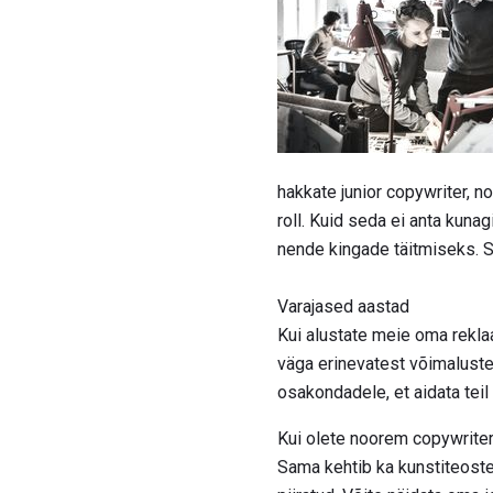
hakkate junior copywriter, n
roll. Kuid seda ei anta kunag
nende kingade täitmiseks. Si
Varajased aastad
Kui alustate meie oma rekl
väga erinevatest võimalustes
osakondadele, et aidata teil
Kui olete noorem copywriter,
Sama kehtib ka kunstiteoste j