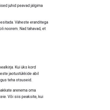
ised juhid peavad jälgima
d esitada. Väheste eranditega
 oli noorem. Nad tahavad, et
ealkirja. Kui üks kord
ste jaotustükkide abil
õigus teha otsuseid.
a hakkate arenema oma
eie. Või siis peaksite, kui