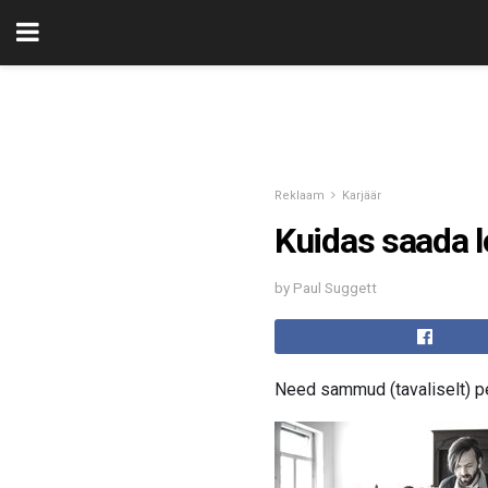
Reklaam
Karjäär
Kuidas saada l
by Paul Suggett
Need sammud (tavaliselt) p