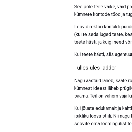
See pole teile väike, vaid 
kümnete kontode tööd ja tu
Loov direktori kontakti puud
(kui te seda luged teate, kes
teete hästi, ja kuigi need või
Kui teete hästi, siis agentuu
Tulles üles ladder
Nagu aastaid läheb, saate ro
kümnest ideest läheb prügi
saama. Teil on vähem vaja ki
Kui jõuate edukamalt ja kaht
isikliku loova stiili. Nii nagu
soovite oma loomingulist te