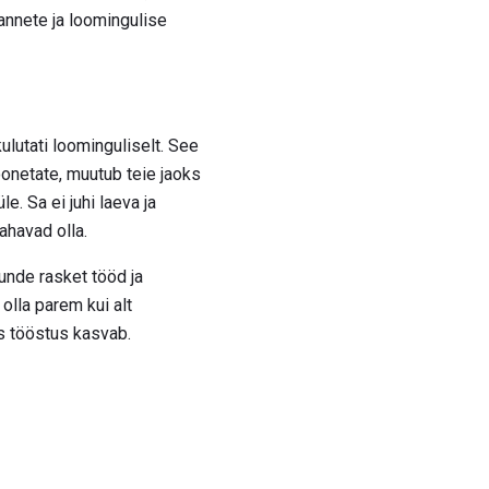
annete ja loomingulise
kulutati loominguliselt. See
oonetate, muutub teie jaoks
e. Sa ei juhi laeva ja
ahavad olla.
unde rasket tööd ja
 olla parem kui alt
is tööstus kasvab.