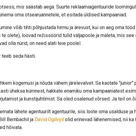
protsess, mis säästab aega. Suurte reklaamiagentuuride loomingul
ginema oma otsearuannetele, et esitada üldised kampaaniad.
umine võib tihti põhjustada hirmu ja ärevust, kui on aeg oma töö
 te olete), loovad režissöörid tulid väljapoole ja mäleta, mis see
vad olla nürid, on need alati teie poolel.
r teeb seda hästi.
hkem kogemusi ja nõuda vähem järelevalvet. Sa kaotate "junior" p
kasti üheksa kümnest, hakkate enamiku oma kampaaniatest esime
rjutamist ja kunstijuhtimist. Sa oled osalenud võrsed. Ja teil on 
lemata lähete agentuurilt agentuurile, siis loote oma usalduse j
 Bill Bernbachil ja
David Ogilvyil
olid erinevad lähenemised, nii ka t
ed hõivata.