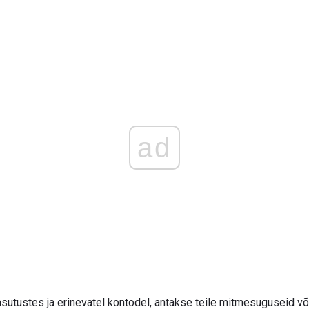
ad
asutustes ja erinevatel kontodel, antakse teile mitmesuguseid v