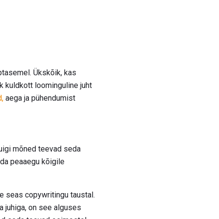
ptasemel. Ükskõik, kas
k kuldkott loominguline juht
d,
aega ja pühendumist
kuigi mõned teevad seda
tuda peaaegu kõigile
e seas copywritingu taustal.
va juhiga, on see alguses