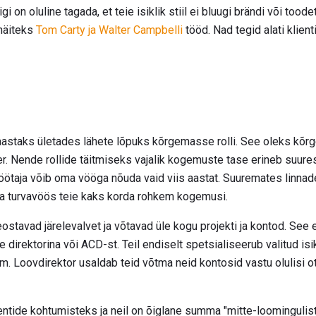
i on oluline tagada, et teie isiklik stiil ei bluugi brändi või toode
 näiteks
Tom Carty ja Walter Campbelli
tööd. Nad tegid alati klient
 aastaks ületades lähete lõpuks kõrgemasse rolli. See oleks kõ
. Nende rollide täitmiseks vajalik kogemuste tase erineb suuresti 
öötaja võib oma vööga nõuda vaid viis aastat. Suuremates linnad
ma turvavöös teie kaks korda rohkem kogemusi.
eostavad järelevalvet ja võtavad üle kogu projekti ja kontod. See e
direktorina või ACD-st. Teil endiselt spetsialiseerub valitud isik
m. Loovdirektor usaldab teid võtma neid kontosid vastu olulisi o
entide kohtumisteks ja neil on õiglane summa "mitte-loomingulist