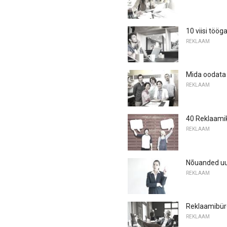
10 viisi töö
REKLAAM
Mida oodata
REKLAAM
40 Reklaamik
REKLAAM
Nõuanded uu
REKLAAM
Reklaamibüro
REKLAAM