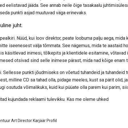
ed eelistavad jääda. See annab neile õige tasakaalu juhtimisüles
seda punkti asjad muutuvad väga erinevaks.
line juht.
pealkiri. Nüüd, kui loov direktor, peate loobuma palju aega, mida 
i, mitte iseenesest välja tõmmata. See nägemus, mida te aastaid h
s käsitlevad inimesi, tõlkepits ja klientidele esitamine, võtavad ül
esed otsivad sind selle inimese pärast, mida nad kõige enam t
i. Sellesse punkti jõudmiseks on võetud tuhandeid ja tuhandeid t
t, milline CD sa tahad olla, pidage meeles, kust sa pärit olid, ja
ugi osutuda võimalikuks, kuid kui püüate olla parem kui parim, si
itad kujundada reklaami tulevikku. Kas me oleme uhked
uur Art Director Karjäär Profiil