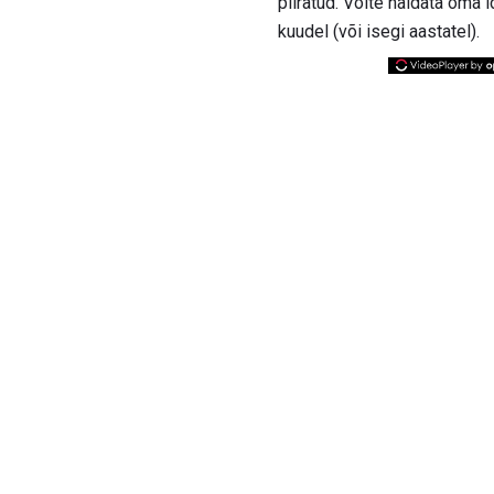
piiratud. Võite näidata oma 
kuudel (või isegi aastatel).