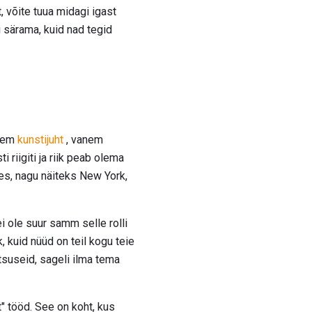
t, võite tuua midagi igast
i särama, kuid nad tegid
rgem
kunstijuht
, vanem
riigiti ja riik peab olema
es, nagu näiteks New York,
i ole suur samm selle rolli
, kuid nüüd on teil kogu teie
tsuseid, sageli ilma tema
" tööd. See on koht, kus