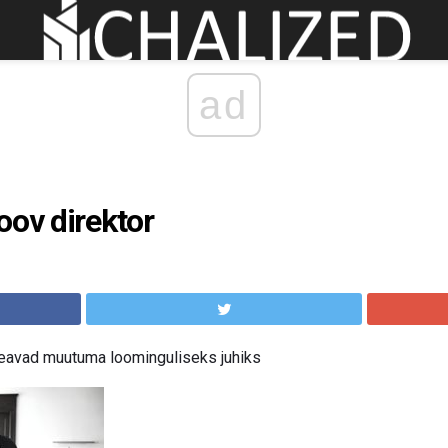
ad
oov direktor
eavad muutuma loominguliseks juhiks