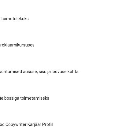
ga toimetulekuks
 reklaamikursuses
ohtumised aususe, sisu ja loovuse kohta
e bossiga toimetamiseks
o Copywriter Karjäär Profiil