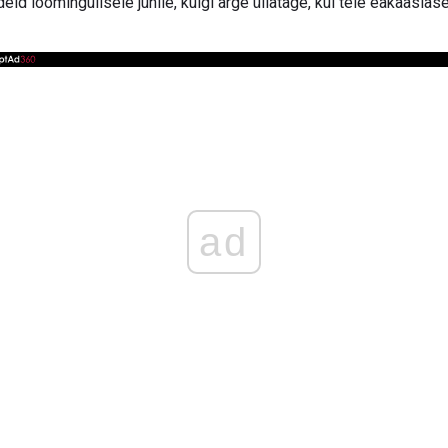
ideid loomingulisele juhile, kuigi ärge üllatage, kui teie eakaasl
ad