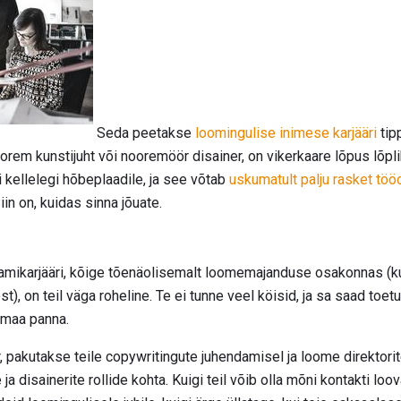
Seda peetakse
loomingulise inimese karjääri
tip
oorem kunstijuht või nooremöör disainer, on vikerkaare lõpus lõpli
i kellelegi hõbeplaadile, ja see võtab
uskumatult palju rasket töö
in on, kuidas sinna jõuate.
aamikarjääri, kõige tõenäolisemalt loomemajanduse osakonnas (
t), on teil väga roheline. Te ei tunne veel köisid, ja sa saad toe
 maa panna.
 pakutakse teile copywritingute juhendamisel ja loome direktorit
a disainerite rollide kohta. Kuigi teil võib olla mõni kontakti loo