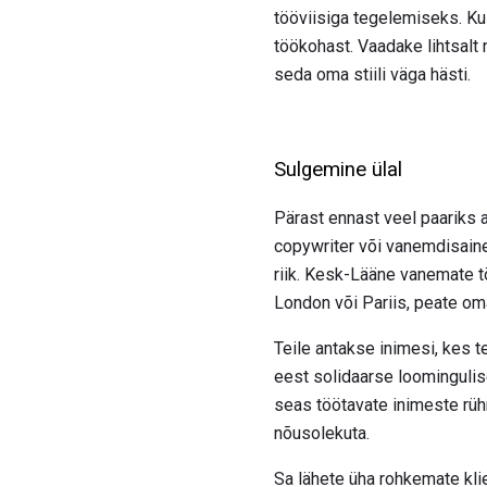
tööviisiga tegelemiseks. Kuig
töökohast. Vaadake lihtsalt
seda oma stiili väga hästi.
Sulgemine ülal
Pärast ennast veel paariks
copywriter või vanemdisainer
riik. Kesk-Lääne vanemate t
London või Pariis, peate o
Teile antakse inimesi, kes t
eest solidaarse loomingulise 
seas töötavate inimeste rüh
nõusolekuta.
Sa lähete üha rohkemate kli