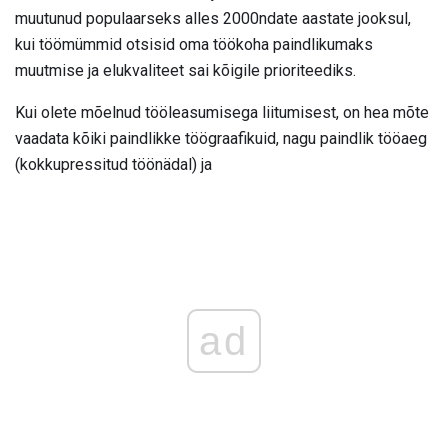
muutunud populaarseks alles 2000ndate aastate jooksul,
kui töömümmid otsisid oma töökoha paindlikumaks
muutmise ja elukvaliteet sai kõigile prioriteediks.
Kui olete mõelnud tööleasumisega liitumisest, on hea mõte
vaadata kõiki paindlikke töögraafikuid, nagu paindlik tööaeg
(kokkupressitud töönädal) ja
ad