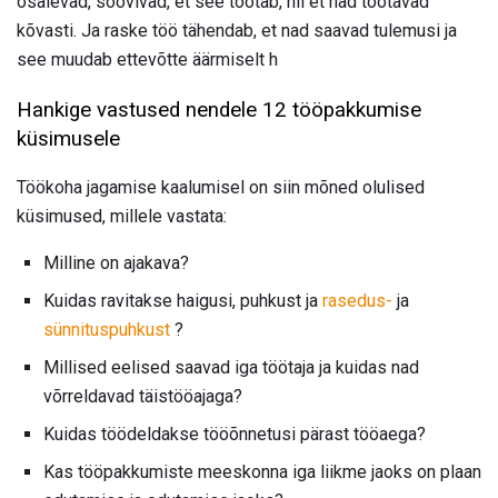
osalevad, soovivad, et see töötab, nii et nad töötavad
kõvasti. Ja raske töö tähendab, et nad saavad tulemusi ja
see muudab ettevõtte äärmiselt h
Hankige vastused nendele 12 tööpakkumise
küsimusele
Töökoha jagamise kaalumisel on siin mõned olulised
küsimused, millele vastata:
Milline on ajakava?
Kuidas ravitakse haigusi, puhkust ja
rasedus-
ja
sünnituspuhkust
?
Millised eelised saavad iga töötaja ja kuidas nad
võrreldavad täistööajaga?
Kuidas töödeldakse tööõnnetusi pärast tööaega?
Kas tööpakkumiste meeskonna iga liikme jaoks on plaan