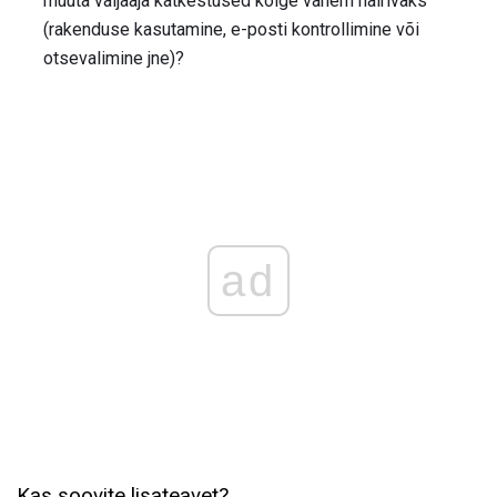
muuta väljaaja katkestused kõige vähem häirivaks
(rakenduse kasutamine, e-posti kontrollimine või
otsevalimine jne)?
ad
Kas soovite lisateavet?