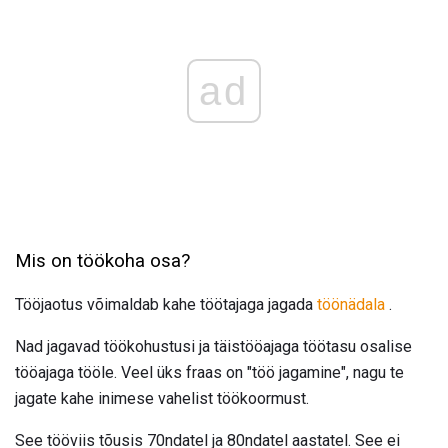
ad
Mis on töökoha osa?
Tööjaotus võimaldab kahe töötajaga jagada
töönädala
.
Nad jagavad töökohustusi ja täistööajaga töötasu osalise
tööajaga tööle. Veel üks fraas on "töö jagamine", nagu te
jagate kahe inimese vahelist töökoormust.
See tööviis tõusis 70ndatel ja 80ndatel aastatel. See ei