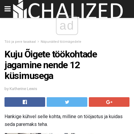
ad
Töö ja pere tasakaal
Näpunäited töömägedele
Kuju Õigete töökohtade
jagamine nende 12
küsimusega
by Katherine Lewis
Hankige kühvel selle kohta, milline on tööjaotus ja kuidas
seda paremaks teha.