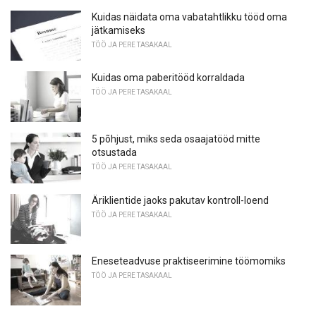
Kuidas näidata oma vabatahtlikku tööd oma
jätkamiseks
TÖÖ JA PERE TASAKAAL
Kuidas oma paberitööd korraldada
TÖÖ JA PERE TASAKAAL
5 põhjust, miks seda osaajatööd mitte
otsustada
TÖÖ JA PERE TASAKAAL
Äriklientide jaoks pakutav kontroll-loend
TÖÖ JA PERE TASAKAAL
Eneseteadvuse praktiseerimine töömomiks
TÖÖ JA PERE TASAKAAL