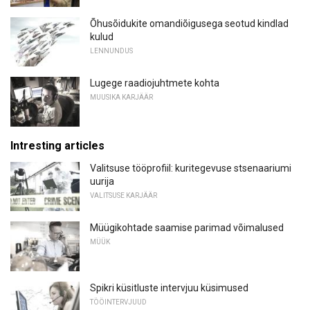
Õhusõidukite omandiõigusega seotud kindlad
kulud
LENNUNDUS
Lugege raadiojuhtmete kohta
MUUSIKA KARJÄÄR
Intresting articles
Valitsuse tööprofiil: kuritegevuse stsenaariumi
uurija
VALITSUSE KARJÄÄR
Müügikohtade saamise parimad võimalused
MÜÜK
Spikri küsitluste intervjuu küsimused
TÖÖINTERVJUUD