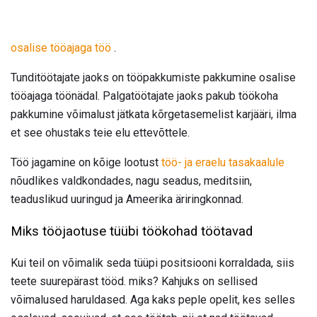
osalise tööajaga töö
.
Tunditöötajate jaoks on tööpakkumiste pakkumine osalise
tööajaga töönädal. Palgatöötajate jaoks pakub töökoha
pakkumine võimalust jätkata kõrgetasemelist karjääri, ilma
et see ohustaks teie elu ettevõttele.
Töö jagamine on kõige lootust
töö- ja eraelu tasakaalule
nõudlikes valdkondades, nagu seadus, meditsiin,
teaduslikud uuringud ja Ameerika äriringkonnad.
Miks tööjaotuse tüübi töökohad töötavad
Kui teil on võimalik seda tüüpi positsiooni korraldada, siis
teete suurepärast tööd. miks? Kahjuks on sellised
võimalused haruldased. Aga kaks peple opelit, kes selles