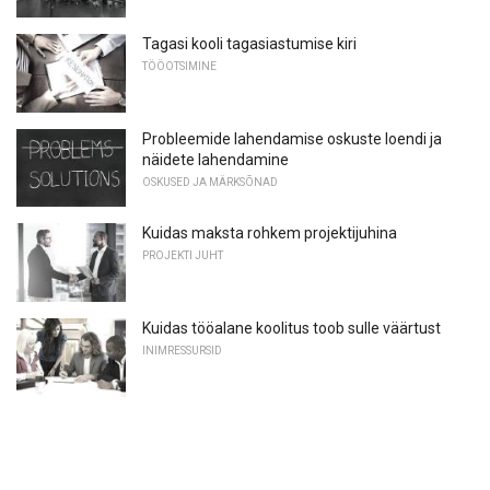
Tagasi kooli tagasiastumise kiri
TÖÖOTSIMINE
Probleemide lahendamise oskuste loendi ja
näidete lahendamine
OSKUSED JA MÄRKSÕNAD
Kuidas maksta rohkem projektijuhina
PROJEKTI JUHT
Kuidas tööalane koolitus toob sulle väärtust
INIMRESSURSID