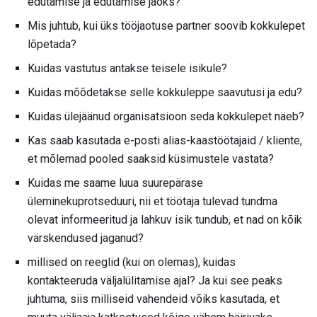
edutamise ja edutamise jaoks?
Mis juhtub, kui üks tööjaotuse partner soovib kokkulepet
lõpetada?
Kuidas vastutus antakse teisele isikule?
Kuidas mõõdetakse selle kokkuleppe saavutusi ja edu?
Kuidas ülejäänud organisatsioon seda kokkulepet näeb?
Kas saab kasutada e-posti alias-kaastöötajaid / kliente,
et mõlemad pooled saaksid küsimustele vastata?
Kuidas me saame luua suurepärase
üleminekuprotseduuri, nii et töötaja tulevad tundma
olevat informeeritud ja lahkuv isik tundub, et nad on kõik
värskendused jaganud?
millised on reeglid (kui on olemas), kuidas
kontakteeruda väljalülitamise ajal? Ja kui see peaks
juhtuma, siis milliseid vahendeid võiks kasutada, et