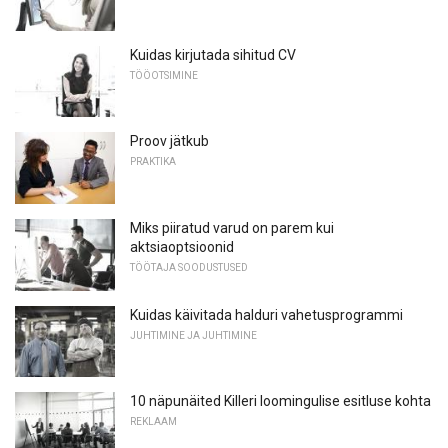
Kuidas kirjutada sihitud CV
TÖÖOTSIMINE
Proov jätkub
PRAKTIKA
Miks piiratud varud on parem kui
aktsiaoptsioonid
TÖÖTAJA SOODUSTUSED
Kuidas käivitada halduri vahetusprogrammi
JUHTIMINE JA JUHTIMINE
10 näpunäited Killeri loomingulise esitluse kohta
REKLAAM