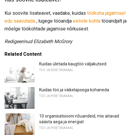
Kui soovite lisateavet, vaadake, kuidas
töökoha jagamisel
edu saavutada
, lugege tööandja
eeliste kohta
tööandjalt ja
mõelge töökohtade jagamise nõrkusest.
Redigeerinud Elizabeth McGrory
Related Content
Kuidas ületada kaugtöö väljakutsed
TÖÖ JA PERE TASAKAAL
Kuidas töö ja väikelapsega kohaneda
TÖÖ JA PERE TASAKAAL
10 organisatsiooni nõuandeid, mis aitavad
säästa aega ja energiat
TÖÖ JA PERE TASAKAAL