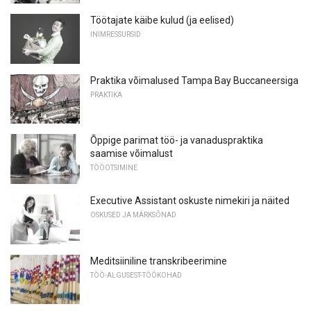
Töötajate käibe kulud (ja eelised)
INIMRESSURSID
Praktika võimalused Tampa Bay Buccaneersiga
PRAKTIKA
Õppige parimat töö- ja vanaduspraktika
saamise võimalust
TÖÖOTSIMINE
Executive Assistant oskuste nimekiri ja näited
OSKUSED JA MÄRKSÕNAD
Meditsiiniline transkribeerimine
TÖÖ-ALGUSEST-TÖÖKOHAD