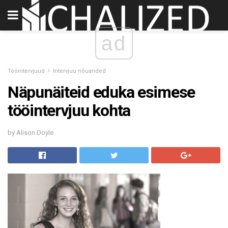
ad
Tööintervjuud
Intervjuu nõuanded
Näpunäiteid eduka esimese
tööintervjuu kohta
by Alison Doyle