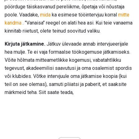
pöörduge täiskasvanud pereliikme, õpetaja või nõustaja
poole. Vaadake,
mida
ka esimese tööintervjuu korral
mitte
kandma
. "Vanaisa" reegel on alati hea asi. Kui teie vanaema
kinnitab riietust, olete teinud soovitud valiku.
Kirjuta jätkamine.
Jätkuv ülevaade annab intervjueerijale
hea mulje. Te ei vaja formaalse töökogemuse jätkamiseks.
Võite hõlmata mitteametlikke kogemusi, vabatahtlikku
tegevust, akadeemilisi saavutusi ja oma osalemist spordis
või klubides. Võtke intervjuule oma jätkamise koopia (kui
teil on see olemas), samuti pliiatsi ja paberit, et saaksite
märkmeid teha. Siit saate teada,