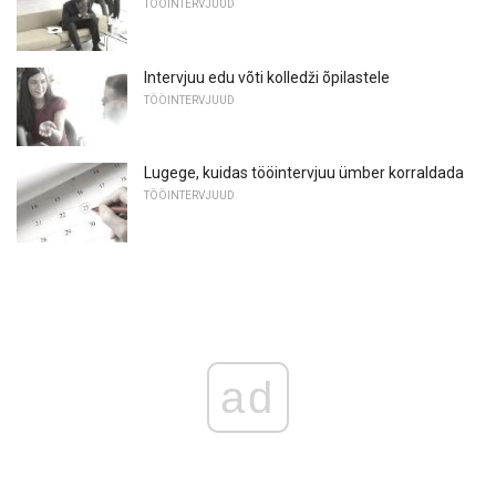
TÖÖINTERVJUUD
Intervjuu edu võti kolledži õpilastele
TÖÖINTERVJUUD
Lugege, kuidas tööintervjuu ümber korraldada
TÖÖINTERVJUUD
ad