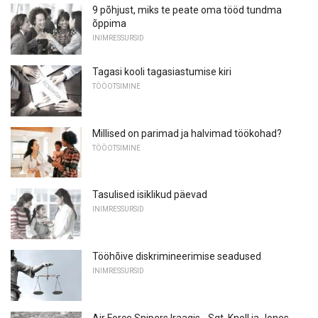
9 põhjust, miks te peate oma tööd tundma
õppima
INIMRESSURSID
Tagasi kooli tagasiastumise kiri
TÖÖOTSIMINE
Millised on parimad ja halvimad töökohad?
TÖÖOTSIMINE
Tasulised isiklikud päevad
INIMRESSURSID
Tööhõive diskrimineerimise seadused
INIMRESSURSID
Air Force Snipers Iraagis - Sgt. Knoll ja Jones