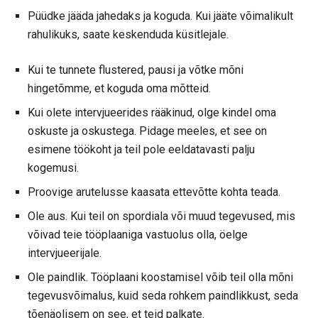
Püüdke jääda jahedaks ja koguda. Kui jääte võimalikult
rahulikuks, saate keskenduda küsitlejale.
Kui te tunnete flustered, pausi ja võtke mõni
hingetõmme, et koguda oma mõtteid.
Kui olete intervjueerides rääkinud, olge kindel oma
oskuste ja oskustega. Pidage meeles, et see on
esimene töökoht ja teil pole eeldatavasti palju
kogemusi.
Proovige arutelusse kaasata ettevõtte kohta teada.
Ole aus. Kui teil on spordiala või muud tegevused, mis
võivad teie tööplaaniga vastuolus olla, öelge
intervjueerijale.
Ole paindlik. Tööplaani koostamisel võib teil olla mõni
tegevusvõimalus, kuid seda rohkem paindlikkust, seda
tõenäolisem on see, et teid palkate.