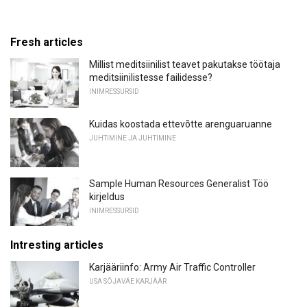
Fresh articles
Millist meditsiinilist teavet pakutakse töötaja
meditsiinilistesse failidesse?
INIMRESSURSID
Kuidas koostada ettevõtte arenguaruanne
JUHTIMINE JA JUHTIMINE
Sample Human Resources Generalist Töö
kirjeldus
INIMRESSURSID
Intresting articles
Karjääriinfo: Army Air Traffic Controller
USA SÕJAVÄE KARJÄÄR