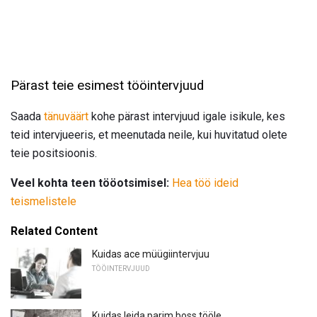
Pärast teie esimest tööintervjuud
Saada
tänuväärt
kohe pärast intervjuud igale isikule, kes
teid intervjueeris, et meenutada neile, kui huvitatud olete
teie positsioonis.
Veel kohta teen tööotsimisel:
Hea töö ideid
teismelistele
Related Content
Kuidas ace müügiintervjuu
TÖÖINTERVJUUD
Kuidas leida parim boss tööle