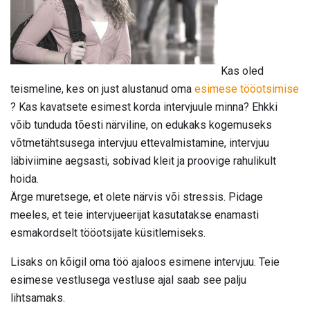
Kas oled
teismeline, kes on just alustanud oma
esimese tööotsimise
? Kas kavatsete esimest korda intervjuule minna? Ehkki
võib tunduda tõesti närviline, on edukaks kogemuseks
võtmetähtsusega intervjuu ettevalmistamine, intervjuu
läbiviimine aegsasti, sobivad kleit ja proovige rahulikult
hoida.
Ärge muretsege, et olete närvis või stressis. Pidage
meeles, et teie intervjueerijat kasutatakse enamasti
esmakordselt tööotsijate küsitlemiseks.
Lisaks on kõigil oma töö ajaloos esimene intervjuu. Teie
esimese vestlusega vestluse ajal saab see palju
lihtsamaks.