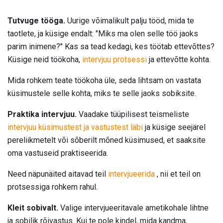
Tutvuge tööga.
Uurige võimalikult palju tööd, mida te
taotlete, ja küsige endalt: "Miks ma olen selle töö jaoks
parim inimene?" Kas sa tead kedagi, kes töötab ettevõttes?
Küsige neid töökoha,
intervjuu protsessi
ja ettevõtte kohta.
Mida rohkem teate töökoha üle, seda lihtsam on vastata
küsimustele selle kohta, miks te selle jaoks sobiksite.
Praktika intervjuu.
Vaadake tüüpilisest teismeliste
intervjuu küsimustest ja vastustest läbi
ja küsige seejärel
pereliikmetelt või sõberilt mõned küsimused, et saaksite
oma vastuseid praktiseerida.
Need näpunäited aitavad teil
intervjueerida
, nii et teil on
protsessiga rohkem rahul.
Kleit sobivalt.
Valige intervjueeritavale ametikohale lihtne
ja sobilik rõivastus. Kui te pole kindel, mida kandma,