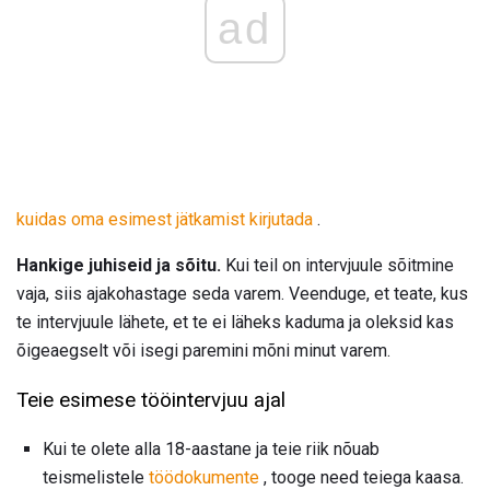
ad
kuidas oma esimest jätkamist kirjutada
.
Hankige juhiseid ja sõitu.
Kui teil on intervjuule sõitmine
vaja, siis ajakohastage seda varem. Veenduge, et teate, kus
te intervjuule lähete, et te ei läheks kaduma ja oleksid kas
õigeaegselt või isegi paremini mõni minut varem.
Teie esimese tööintervjuu ajal
Kui te olete alla 18-aastane ja teie riik nõuab
teismelistele
töödokumente
, tooge need teiega kaasa.