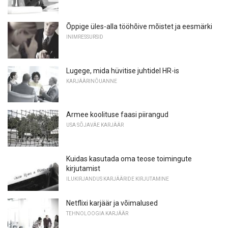
Õppige üles-alla tööhõive mõistet ja eesmärki
INIMRESSURSID
Lugege, mida hüvitise juhtidel HR-is
KARJÄÄRINÕUANNE
Armee koolituse faasi piirangud
USA SÕJAVÄE KARJÄÄR
Kuidas kasutada oma teose toimingute
kirjutamist
ILUKIRJANDUS KARJÄÄRIDE KIRJUTAMINE
Netflixi karjäär ja võimalused
TEHNOLOOGIA KARJÄÄR