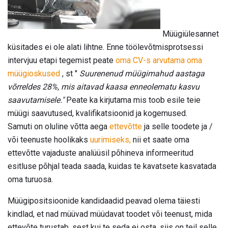
Müügiülesannet
küsitades ei ole alati lihtne. Enne töölevõtmisprotsessi
intervjuu etapi tegemist peate
oma CV-s arvutama oma
müügioskused
, st "
Suurenenud müügimahud aastaga
võrreldes 28%, mis aitavad kaasa enneolematu kasvu
saavutamisele."
Peate ka kirjutama mis toob esile teie
müügi saavutused, kvalifikatsioonid ja kogemused.
Samuti on oluline võtta aega
ettevõtte
ja selle toodete ja /
või teenuste hoolikaks
uurimiseks,
nii et saate oma
ettevõtte vajaduste analüüsil põhineva informeeritud
esitluse põhjal teada saada, kuidas te kavatsete kasvatada
oma turuosa.
Müügipositsioonide kandidaadid peavad olema täiesti
kindlad, et nad müüvad müüdavat toodet või teenust, mida
ettevõte turustab, sest kui te seda ei osta, siis on teil selle