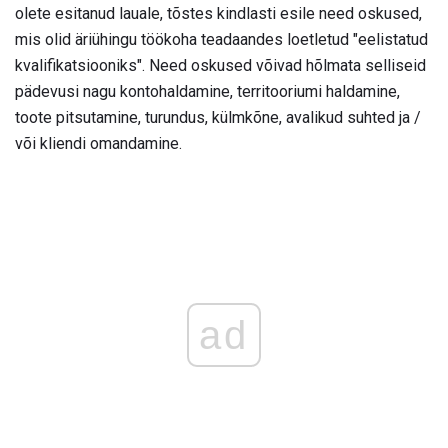
olete esitanud lauale, tõstes kindlasti esile need oskused,
mis olid äriühingu töökoha teadaandes loetletud "eelistatud
kvalifikatsiooniks". Need oskused võivad hõlmata selliseid
pädevusi nagu kontohaldamine, territooriumi haldamine,
toote pitsutamine, turundus, külmkõne, avalikud suhted ja /
või kliendi omandamine.
ad