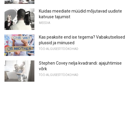
Kuidas meediate müüdid mõjutavad uudiste
katvuse tajumist
MEEDIA
Kas peaksite end ise tegema? Vabakutselised
plussid ja miinused
TÖÖ-ALGUSEST-TÖÖKOHAD
Stephen Covey nelja kvadrandi: ajajuhtimise
võrk
TÖÖ-ALGUSEST-TÖÖKOHAD