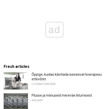
ad
Fresh articles
Õppige, kuidas käivitada iseseisvat koerapesu
ettevõtet
LOOMADE KARJÄÄR
Plusse ja miinuseid mereväe liitumisest
KARJÄÄR