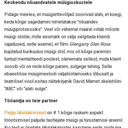
Keskendu nõuandvatele müügioskustele
Pidage meeles, et müügiettevõtjad soovivad alati, et keegi,
keda kõige sagedamini nimetatakse "nõuandev
müügiprotsessiks". Veel või vähemal määral viitab mõiste
müügi stiilile, mille eesmärk on välja selgitada kliendi
vajadused, selle asemel, et filmi
Glengarry Glen Ross
kujutatud kurikuulus müügi stiil, mis oli kõige paremini
tuntud mentaliteedi poolest, olenemata sellest, mida klient
soovib või on neile kõige parem, sulgege tehing. Selle
ebaeetilise müügimeetodi väljatöötamiseks lõbusalt ja
teatrilisel viisil esitas näitekirjanik David Mamet skeletiliini
"ABC" või "alati sulge".
Tööandja on teie partner
Palga läbirääkimised
on # 1 kõige raskem aspekt
tööotsimisel paljude taotlejate müügi-ja turustamise areenil.
Kui teid ei õpetata läbirääkimistel, kasutage seda, mida ma