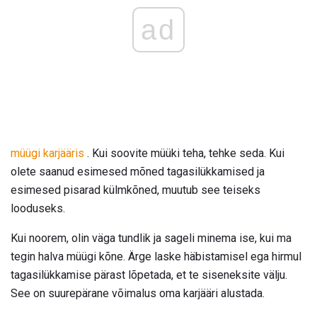
ad
müügi karjääris
. Kui soovite müüki teha, tehke seda. Kui
olete saanud esimesed mõned tagasilükkamised ja
esimesed pisarad külmkõned, muutub see teiseks
looduseks.
Kui noorem, olin väga tundlik ja sageli minema ise, kui ma
tegin halva müügi kõne. Ärge laske häbistamisel ega hirmul
tagasilükkamise pärast lõpetada, et te siseneksite välju.
See on suurepärane võimalus oma karjääri alustada.