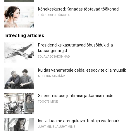
Kõnekeskused: Kanadas töötavad töökohad
TÖÖ KODUS TÖÖKOHAL
Intresting articles
Presidendiks kasutatavad õhusõidukid ja
kutsungimärgid
SÕJAVÄEOSAKONNAD
Kuidas vanematele öelda, et soovite olla muusik
MUUSIKA KARJÄÄR
Sisenemistase juhtimise jätkamise näide
TÖÖOTSIMINE
Individuaalne arengukava: töötaja vaatenurk
JUHTIMINE JA JUHTIMINE