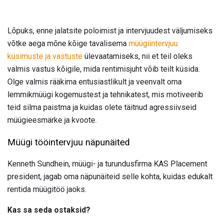
Lõpuks, enne jalatsite poloimist ja intervjuudest väljumiseks
võtke aega mõne kõige tavalisema
müügiintervjuu
küsimuste ja vastuste
ülevaatamiseks, nii et teil oleks
valmis vastus kõigile, mida rentimisjuht võib teilt küsida.
Olge valmis rääkima entusiastlikult ja veenvalt oma
lemmikmüügi kogemustest ja tehnikatest, mis motiveerib
teid silma paistma ja kuidas olete täitnud agressiivseid
müügieesmärke ja kvoote.
Müügi tööintervjuu näpunäited
Kenneth Sundhein, müügi- ja turundusfirma KAS Placement
president, jagab oma näpunäiteid selle kohta, kuidas edukalt
rentida müügitöö jaoks.
Kas sa seda ostaksid?