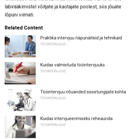
läbirääkimistel võitjate ja kaotajate poolest, siis jõuate
lõpuni viimati.
Related Content
Praktika intervjuu näpunäiteid ja tehnikaid
TÖÖINTERVJUUD
Kuidas valmistuda tööintervjuuks
TÖÖINTERVJUUD
Tööintervjuu nõuanded sissetungijate kohta
TÖÖINTERVJUUD
Kuidas intervjueerimiseks reheaurida
TÖÖINTERVJUUD