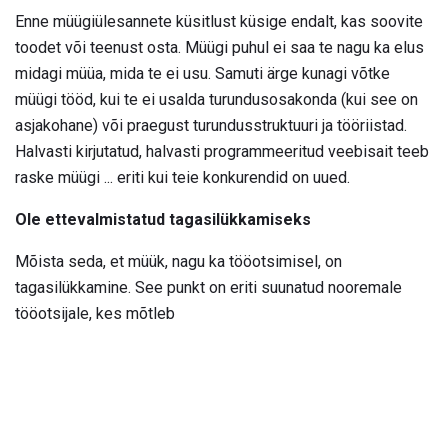
Enne müügiülesannete küsitlust küsige endalt, kas soovite
toodet või teenust osta. Müügi puhul ei saa te nagu ka elus
midagi müüa, mida te ei usu. Samuti ärge kunagi võtke
müügi tööd, kui te ei usalda turundusosakonda (kui see on
asjakohane) või praegust turundusstruktuuri ja tööriistad.
Halvasti kirjutatud, halvasti programmeeritud veebisait teeb
raske müügi ... eriti kui teie konkurendid on uued.
Ole ettevalmistatud tagasilükkamiseks
Mõista seda, et müük, nagu ka tööotsimisel, on
tagasilükkamine. See punkt on eriti suunatud nooremale
tööotsijale, kes mõtleb