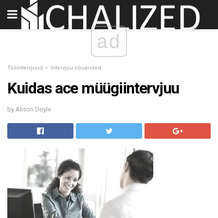
ad
Tööintervjuud
Intervjuu nõuanded
Kuidas ace müügiintervjuu
by Alison Doyle