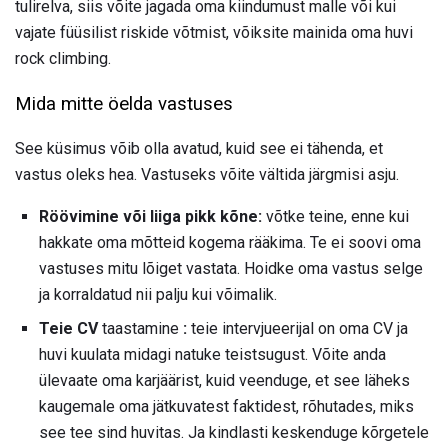
tulirelva, siis võite jagada oma kiindumust malle või kui
vajate füüsilist riskide võtmist, võiksite mainida oma huvi
rock climbing.
Mida mitte öelda vastuses
See küsimus võib olla avatud, kuid see ei tähenda, et
vastus oleks hea. Vastuseks võite vältida järgmisi asju.
Röövimine või liiga pikk kõne:
võtke teine, enne kui
hakkate oma mõtteid kogema rääkima. Te ei soovi oma
vastuses mitu lõiget vastata. Hoidke oma vastus selge
ja korraldatud nii palju kui võimalik.
Teie CV
taastamine
:
teie intervjueerijal on oma CV ja
huvi kuulata midagi natuke teistsugust. Võite anda
ülevaate oma karjäärist, kuid veenduge, et see läheks
kaugemale oma jätkuvatest faktidest, rõhutades, miks
see tee sind huvitas. Ja kindlasti keskenduge kõrgetele