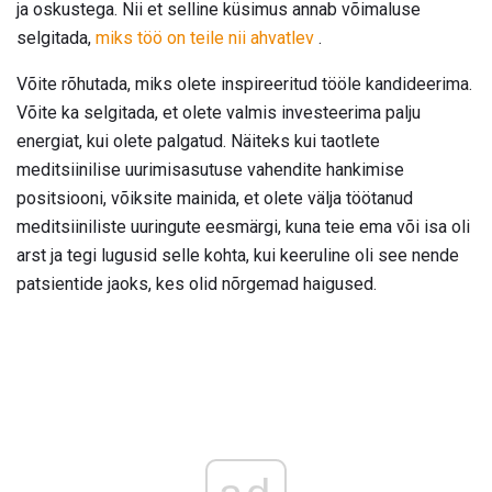
ja oskustega. Nii et selline küsimus annab võimaluse
selgitada,
miks töö on teile nii ahvatlev
.
Võite rõhutada, miks olete inspireeritud tööle kandideerima.
Võite ka selgitada, et olete valmis investeerima palju
energiat, kui olete palgatud. Näiteks kui taotlete
meditsiinilise uurimisasutuse vahendite hankimise
positsiooni, võiksite mainida, et olete välja töötanud
meditsiiniliste uuringute eesmärgi, kuna teie ema või isa oli
arst ja tegi lugusid selle kohta, kui keeruline oli see nende
patsientide jaoks, kes olid nõrgemad haigused.