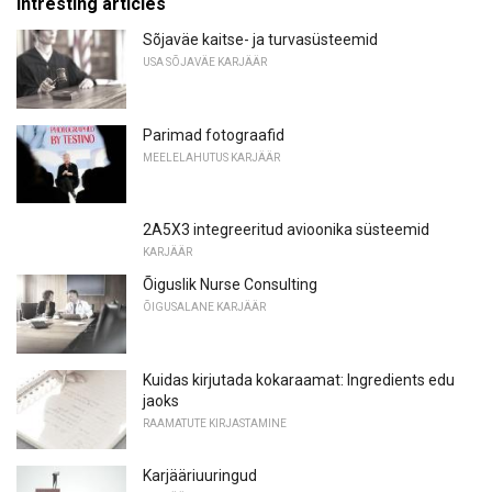
Intresting articles
Sõjaväe kaitse- ja turvasüsteemid
USA SÕJAVÄE KARJÄÄR
Parimad fotograafid
MEELELAHUTUS KARJÄÄR
2A5X3 integreeritud avioonika süsteemid
KARJÄÄR
Õiguslik Nurse Consulting
ÕIGUSALANE KARJÄÄR
Kuidas kirjutada kokaraamat: Ingredients edu
jaoks
RAAMATUTE KIRJASTAMINE
Karjääriuuringud