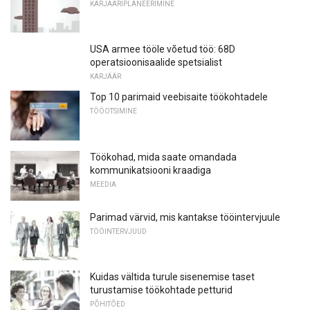
KARJÄÄRIPLANEERIMINE
USA armee tööle võetud töö: 68D
operatsioonisaalide spetsialist
KARJÄÄR
Top 10 parimaid veebisaite töökohtadele
TÖÖOTSIMINE
Töökohad, mida saate omandada
kommunikatsiooni kraadiga
MEEDIA
Parimad värvid, mis kantakse tööintervjuule
TÖÖINTERVJUUD
Kuidas vältida turule sisenemise taset
turustamise töökohtade petturid
PÕHITÕED