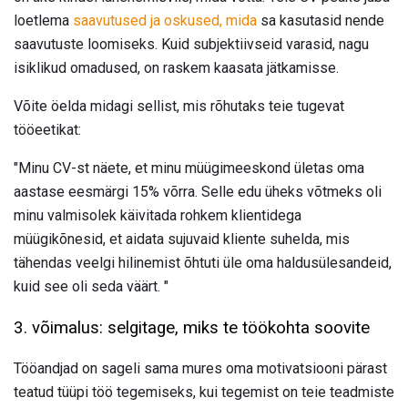
loetlema
saavutused ja oskused, mida
sa kasutasid nende
saavutuste loomiseks. Kuid subjektiivseid varasid, nagu
isiklikud omadused, on raskem kaasata jätkamisse.
Võite öelda midagi sellist, mis rõhutaks teie tugevat
tööeetikat:
"Minu CV-st näete, et minu müügimeeskond ületas oma
aastase eesmärgi 15% võrra. Selle edu üheks võtmeks oli
minu valmisolek käivitada rohkem klientidega
müügikõnesid, et aidata sujuvaid kliente suhelda, mis
tähendas veelgi hilinemist õhtuti üle oma haldusülesandeid,
kuid see oli seda väärt. "
3. võimalus: selgitage, miks te töökohta soovite
Tööandjad on sageli sama mures oma motivatsiooni pärast
teatud tüüpi töö tegemiseks, kui tegemist on teie teadmiste