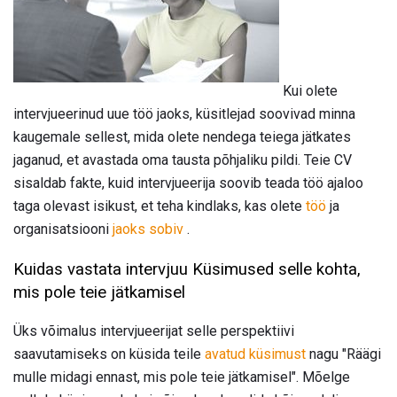
Kui olete
intervjueerinud uue töö jaoks, küsitlejad soovivad minna
kaugemale sellest, mida olete nendega teiega jätkates
jaganud, et avastada oma tausta põhjaliku pildi. Teie CV
sisaldab fakte, kuid intervjueerija soovib teada töö ajaloo
taga olevast isikust, et teha kindlaks, kas olete
töö
ja
organisatsiooni
jaoks sobiv
.
Kuidas vastata intervjuu Küsimused selle kohta,
mis pole teie jätkamisel
Üks võimalus intervjueerijat selle perspektiivi
saavutamiseks on küsida teile
avatud küsimust
nagu "Räägi
mulle midagi ennast, mis pole teie jätkamisel". Mõelge