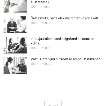
austatakse?
TÖÖINTERVJUUD
Öelge mulle, mida oleksite töötanud erinevalt
TÖÖINTERVJUUD
Intervjuu küsimused palgafondide ootuste
kohta
TÖÖINTERVJUUD
Vastus Intervjuu Kutsealase arengu küsimused
TÖÖINTERVJUUD