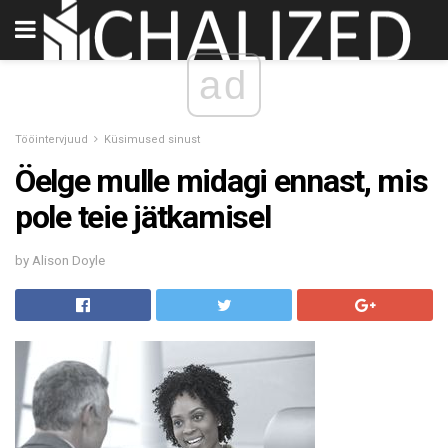
ad
Tööintervjuud
Küsimused sinust
Öelge mulle midagi ennast, mis
pole teie jätkamisel
by Alison Doyle