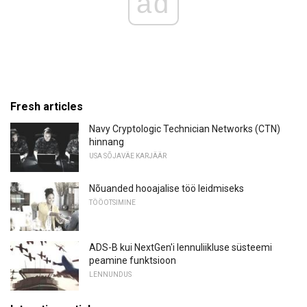
ad
Fresh articles
Navy Cryptologic Technician Networks (CTN)
hinnang
USA SÕJAVÄE KARJÄÄR
Nõuanded hooajalise töö leidmiseks
TÖÖOTSIMINE
ADS-B kui NextGen'i lennuliikluse süsteemi
peamine funktsioon
LENNUNDUS