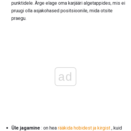
punktidele. Ärge elage oma karjääri algetappides, mis ei
pruugi olla asjakohased positsioonile, mida otsite
praegu.
ad
Üle jagamine
: on hea
rääkida hobidest ja kirgist
, kuid