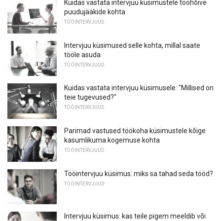
Kuidas vastata intervjuu küsimustele tööhõive
puudujääkide kohta
TÖÖINTERVJUUD
Intervjuu küsimused selle kohta, millal saate
tööle asuda
TÖÖINTERVJUUD
Kuidas vastata intervjuu küsimusele: "Millised on
teie tugevused?"
TÖÖINTERVJUUD
Parimad vastused töökoha küsimustele kõige
kasumlikuma kogemuse kohta
TÖÖINTERVJUUD
Tööintervjuu küsimus: miks sa tahad seda tööd?
TÖÖINTERVJUUD
Intervjuu küsimus: kas teile pigem meeldib või