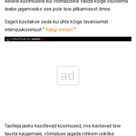
sellele küsimusele kui võimalusele valida kõige olulisema
teabe jagamiseks see pole teie jätkamisest ilmne.
Sageli küsitakse seda kui ühte kõige tavalisemat
intervjuuküsimust "
Räägi ennast
".
ad
Taotleja jaoks käsitlevad küsimused, mis kaotavad teie
tausta kaugemale, võimaluse jagada rohkem isiklike