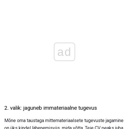
ad
2. valik: jaguneb immateriaalne tugevus
Mõne oma taustaga mittemateriaalsete tugevuste jagamine
on üks kindel lähenemisviis, mida võtta. Teie CV peaks juba