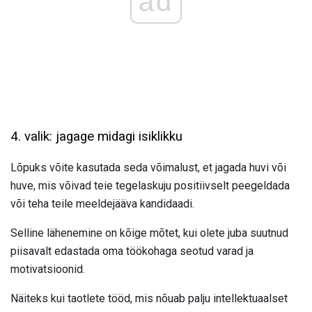
ad
4. valik: jagage midagi isiklikku
Lõpuks võite kasutada seda võimalust, et jagada huvi või
huve, mis võivad teie tegelaskuju positiivselt peegeldada
või teha teile meeldejääva kandidaadi.
Selline lähenemine on kõige mõtet, kui olete juba suutnud
piisavalt edastada oma töökohaga seotud varad ja
motivatsioonid.
Näiteks kui taotlete tööd, mis nõuab palju intellektuaalset