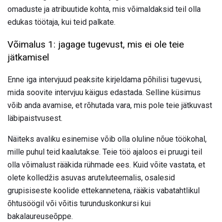
omaduste ja atribuutide kohta, mis võimaldaksid teil olla
edukas töötaja, kui teid palkate.
Võimalus 1: jagage tugevust, mis ei ole teie
jätkamisel
Enne iga intervjuud peaksite kirjeldama põhilisi tugevusi,
mida soovite intervjuu käigus edastada. Selline küsimus
võib anda avamise, et rõhutada vara, mis pole teie jätkuvast
läbipaistvusest.
Näiteks avaliku esinemise võib olla oluline nõue töökohal,
mille puhul teid kaalutakse. Teie töö ajaloos ei pruugi teil
olla võimalust rääkida rühmade ees. Kuid võite vastata, et
olete kolledžis asuvas aruteluteemalis, osalesid
grupisiseste koolide ettekannetena, rääkis vabatahtlikul
õhtusöögil või võitis turunduskonkursi kui
bakalaureuseõppe.