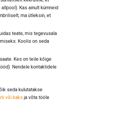
allpool). Kas ainult kümneid
riliselt, ma ütleksin, et
uidas teate, mis tegevusala
rimiseks. Koolis on seda
saate. Kes on teile kõige
tööd). Nendele kontaktidele
kõik seda kulutatakse
ti või kaks
ja võta tööle