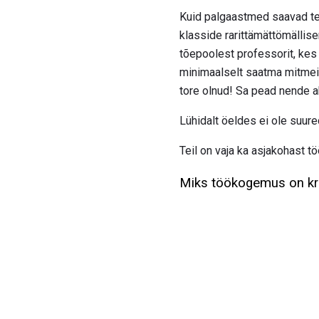
Kuid palgaastmed saavad tei
klasside rarittämättömällis
tõepoolest professorit, kes 
minimaalselt saatma mitmeid
tore olnud! Sa pead nende a
Lühidalt öeldes ei ole suure
Teil on vaja ka asjakohast t
Miks töökogemus on krii