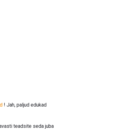
ed
! Jah, paljud edukad
tavasti teadsite seda juba