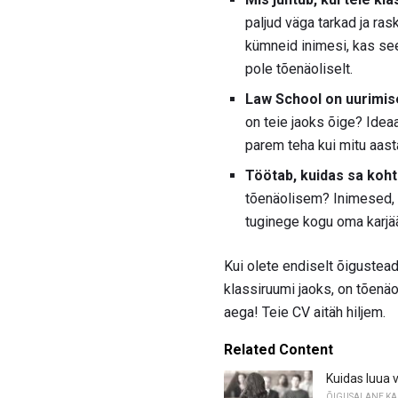
paljud väga tarkad ja ra
kümneid inimesi, kas see
pole tõenäoliselt.
Law School on uurimis
on teie jaoks õige? Idea
parem teha kui mitu aasta
Töötab, kuidas sa koh
tõenäolisem? Inimesed, k
tuginege kogu oma karjäär
Kui olete endiselt õigustea
klassiruumi jaoks, on tõen
aega! Teie CV aitäh hiljem.
Related Content
Kuidas luua võ
ÕIGUSALANE KA