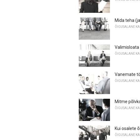
Mida teha (ja
ÕIGUSALANE KA
Valimisloata
ÕIGUSALANE KA
Vanemate tö
ÕIGUSALANE KA
Mitme põlvko
ÕIGUSALANE KA
Kui osalete 
ÕIGUSALANE KA