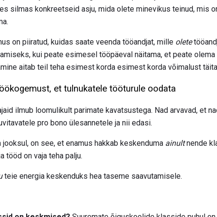
s silmas konkreetseid asju, mida olete minevikus teinud, mis o
ma.
us on piiratud, kuidas saate veenda tööandjat, mille
olete
tööandj
aamiseks, kui peate esimesel tööpäeval näitama, et peate olema 
ne aitab teil teha esimest korda esimest korda võimalust täita
 töökogemust, et tulnukatele tööturule oodata
aid ilmub loomulikult parimate kavatsustega. Nad arvavad, et na
uvitavatele pro bono ülesannetele ja nii edasi.
a jooksul, on see, et enamus hakkab keskenduma
ainult
nende kl
 tööd on vaja teha palju.
u
teie energia keskenduks hea taseme saavutamisele.
lassid on keskmised?
Suuremate õiguskoolide klasside puhul on s