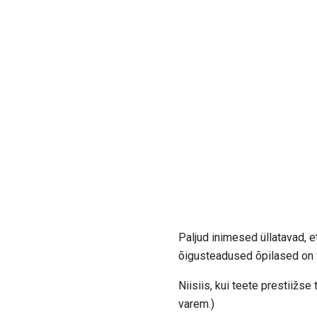
Paljud inimesed üllatavad, 
õigusteadused õpilased on v
Niisiis, kui teete prestiižse
varem.)