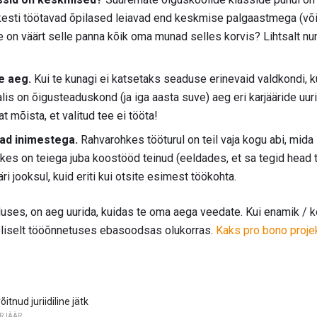
skesti töötavad õpilased leiavad end keskmise palgaastmega (või 
 on väärt selle panna kõik oma munad selles korvis? Lihtsalt numb
e aeg.
Kui te kunagi ei katsetaks seaduse erinevaid valdkondi, k
alis on õigusteaduskond (ja iga aasta suve) aeg eri karjääride uu
t mõista, et valitud tee ei tööta!
tad inimestega.
Rahvarohkes tööturul on teil vaja kogu abi, mida 
es on teiega juba koostööd teinud (eeldades, et sa tegid head 
i jooksul, kuid eriti kui otsite esimest töökohta.
duses, on aeg uurida, kuidas te oma aega veedate. Kui enamik / 
äoliselt tööõnnetuses ebasoodsas olukorras.
Kaks pro bono projek
itnud juriidiline jätk
RJÄÄR