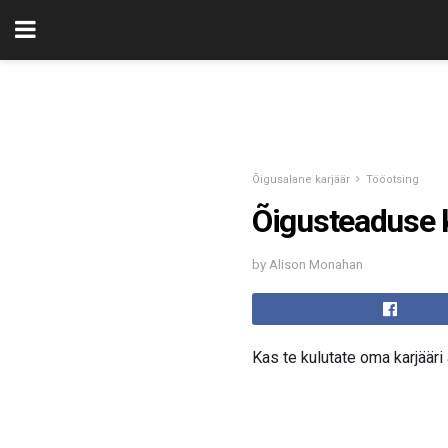
Õigusalane karjäär
Tööotsing
Õigusteaduse 
by Alison Monahan
Kas te kulutate oma karjääri