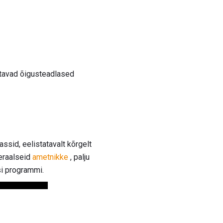
tavad õigusteadlased
ssid, eelistatavalt kõrgelt
deraalseid
ametnikke
, palju
si programmi.