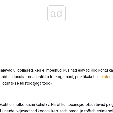
ad
levad üliõpilased, kes ei mõelnud, kus nad elavad Riigikohtu ka
mõtlen tasulist seaduslikku töökogemust, praktikakohti,
ekster
ui otsitakse täistööajaga tööd?
ökoht on hetkel üsna kohutav. Nii et kui tööandjad otsustavad pal
 juhtudel vajavad nad kedagi, kes saab pardal ja töötab esimesel