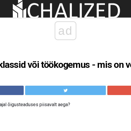
ad
klassid või töökogemus - mis on 
 ajal õigusteaduses piisavalt aega?