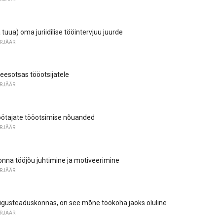
 tuua) oma juriidilise tööintervjuu juurde
RJÄÄR
 eesotsas tööotsijatele
RJÄÄR
ötajate tööotsimise nõuanded
RJÄÄR
nna tööjõu juhtimine ja motiveerimine
RJÄÄR
õigusteaduskonnas, on see mõne töökoha jaoks oluline
RJÄÄR