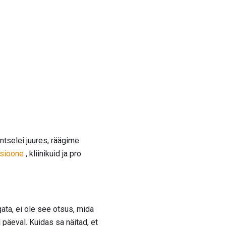
ntselei juures, räägime
nsioone
, kliinikuid ja pro
gata, ei ole see otsus, mida
 päeval. Kuidas sa näitad, et