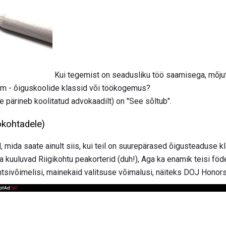
Kui tegemist on seadusliku töö saamisega, mõju
isem - õiguskoolide klassid või töökogemus?
e pärineb koolitatud advokaadilt) on "See sõltub".
ökohtadele)
mida saate ainult siis, kui teil on suurepärased õigusteaduse kla
a kuuluvad Riigikohtu peakorterid (duh!), Aga ka enamik teisi fö
tsivõimelisi, mainekaid valitsuse võimalusi, näiteks DOJ Honor