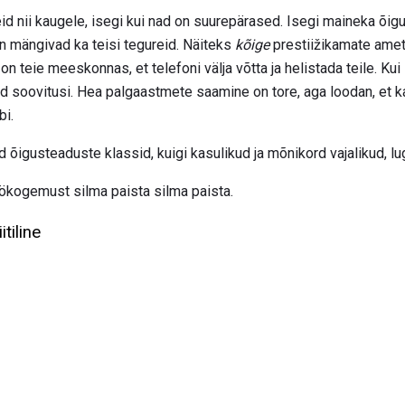
d nii kaugele, isegi kui nad on suurepärased. Isegi maineka õi
en mängivad ka teisi tegureid. Näiteks
kõige
prestiižikamate ametn
on teie meeskonnas, et telefoni välja võtta ja helistada teile. Ku
 soovitusi. Hea palgaastmete saamine on tore, aga loodan, et k
bi.
d õigusteaduste klassid, kuigi kasulikud ja mõnikord vajalikud, lu
öökogemust silma paista silma paista.
tiline