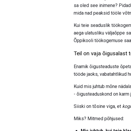
sa oled see inimene? Pidade
mida nad peaksid tööle võt
Kui teie seaduslik töökogem
aega ulatusliku väljaõppe s
Õppikooli töökogemuse saami
Teil on vaja õigusalast
Enamik õigusteaduste õpetaj
tööde jaoks, vabatahtlikud h
Kuid mis juhtub mõne nädal
- õigusteaduskond on karm ja
Siiski on tõsine viga, et
kog
Miks? Mitmed põhjused:
Mis juhtub, kui teie k