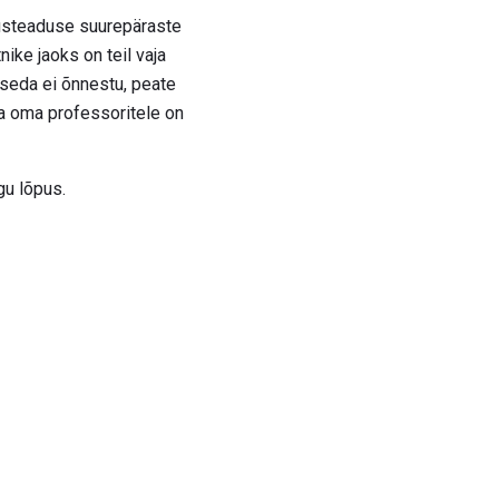
gusteaduse suurepäraste
ike jaoks on teil vaja
i seda ei õnnestu, peate
a oma professoritele on
gu lõpus.