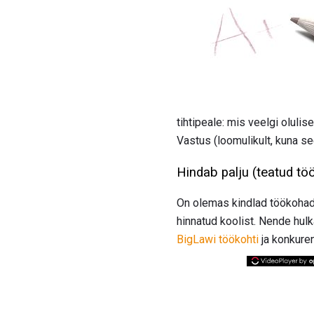
tihtipeale: mis veelgi olul
Vastus (loomulikult, kuna se
Hindab palju (teatud tö
On olemas kindlad töökohad, 
hinnatud koolist. Nende hulk
BigLawi töökohti
ja konkuren