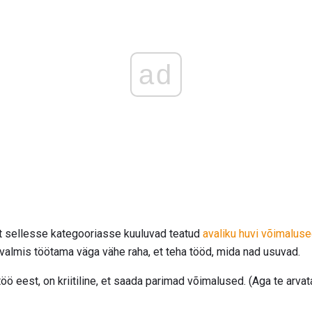
ad
et sellesse kategooriasse kuuluvad teatud
avaliku huvi võimalus
almis töötama väga vähe raha, et teha tööd, mida nad usuvad.
 töö eest, on kriitiline, et saada parimad võimalused. (Aga te arva