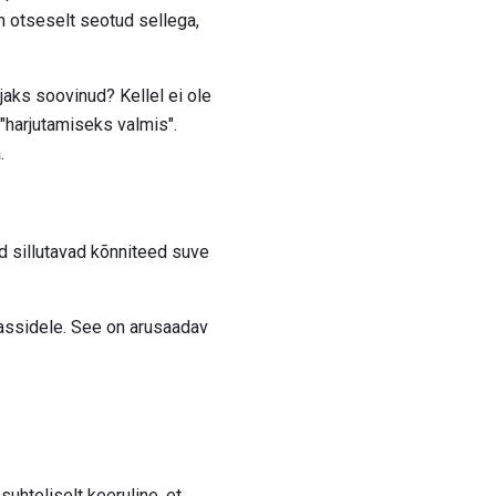
n otseselt seotud sellega,
aks soovinud? Kellel ei ole
"harjutamiseks valmis".
.
d sillutavad kõnniteed suve
assidele. See on arusaadav
uhteliselt keeruline, et