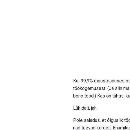
Kui 99,9% õigusteaduses osa
töökogemusest. (Ja siin ma 
bono tööd.) Kas on tähtis, k
Lühidalt, jah.
Pole saladus, et õiguslik tö
nad teevad kergelt. Enamikul