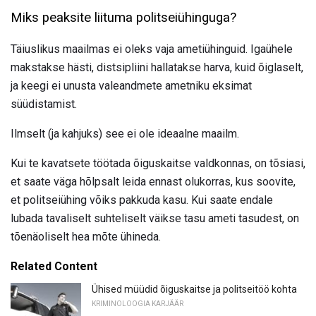
Miks peaksite liituma politseiühinguga?
Täiuslikus maailmas ei oleks vaja ametiühinguid. Igaühele
makstakse hästi, distsipliini hallatakse harva, kuid õiglaselt,
ja keegi ei unusta valeandmete ametniku eksimat
süüdistamist.
Ilmselt (ja kahjuks) see ei ole ideaalne maailm.
Kui te kavatsete töötada õiguskaitse valdkonnas, on tõsiasi,
et saate väga hõlpsalt leida ennast olukorras, kus soovite,
et politseiühing võiks pakkuda kasu. Kui saate endale
lubada tavaliselt suhteliselt väikse tasu ameti tasudest, on
tõenäoliselt hea mõte ühineda.
Related Content
Ühised müüdid õiguskaitse ja politseitöö kohta
KRIMINOLOOGIA KARJÄÄR