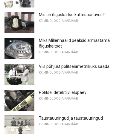
Mis on õiguskaitse kättesaadavus?
KRIMINOLOOGIA KARJÄÄR
Miks Millennaalid peaksid armastama
õiguskaitset
KRIMINOLOOGIA KARJÄÄR
Viis põhjust politseiametnikuks saada
KRIMINOLOOGIA KARJÄÄR
Politsei detektiivi elupäev
KRIMINOLOOGIA KARJÄÄR
Taustauuringud ja taustauuringud
KRIMINOLOOGIA KARJÄÄR