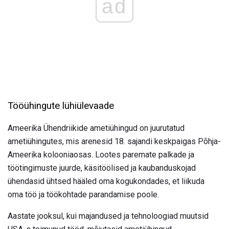
ad
Tööühingute lühiülevaade
Ameerika Ühendriikide ametiühingud on juurutatud
ametiühingutes, mis arenesid 18. sajandi keskpaigas Põhja-
Ameerika kolooniaosas. Lootes paremate palkade ja
töötingimuste juurde, käsitöölised ja kaubanduskojad
ühendasid ühtsed hääled oma kogukondades, et liikuda
oma töö ja töökohtade parandamise poole.
Aastate jooksul, kui majandused ja tehnoloogiad muutsid