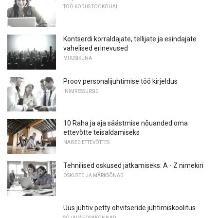
TÖÖ KODUS TÖÖKOHAL
Kontserdi korraldajate, tellijate ja esindajate
vahelised erinevused
MUUSIKUNA
Proov personalijuhtimise töö kirjeldus
INIMRESSURSID
10 Raha ja aja säästmise nõuanded oma
ettevõtte teisaldamiseks
NAISED ETTEVÕTTES
Tehnilised oskused jätkamiseks: A - Z nimekiri
OSKUSED JA MÄRKSÕNAD
Uus juhtiv petty ohvitseride juhtimiskoolitus
SÕJAVÄEOSAKONNAD