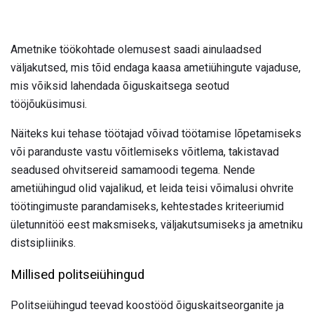
Ametnike töökohtade olemusest saadi ainulaadsed
väljakutsed, mis tõid endaga kaasa ametiühingute vajaduse,
mis võiksid lahendada õiguskaitsega seotud
tööjõuküsimusi.
Näiteks kui tehase töötajad võivad töötamise lõpetamiseks
või paranduste vastu võitlemiseks võitlema, takistavad
seadused ohvitsereid samamoodi tegema. Nende
ametiühingud olid vajalikud, et leida teisi võimalusi ohvrite
töötingimuste parandamiseks, kehtestades kriteeriumid
ületunnitöö eest maksmiseks, väljakutsumiseks ja ametniku
distsipliiniks.
Millised politseiühingud
Politseiühingud teevad koostööd õiguskaitseorganite ja