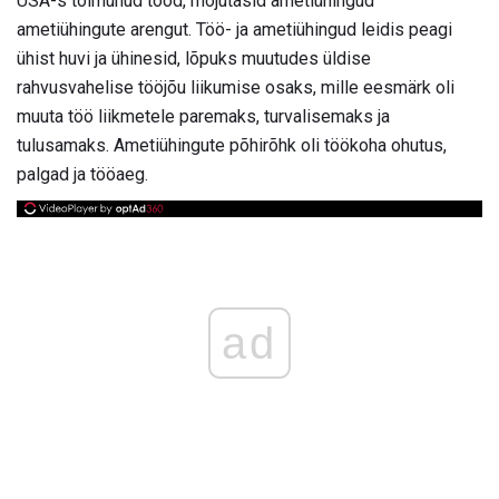
USA-s toimunud tööd, mõjutasid ametiühingud
ametiühingute arengut. Töö- ja ametiühingud leidis peagi
ühist huvi ja ühinesid, lõpuks muutudes üldise
rahvusvahelise tööjõu liikumise osaks, mille eesmärk oli
muuta töö liikmetele paremaks, turvalisemaks ja
tulusamaks. Ametiühingute põhirõhk oli töökoha ohutus,
palgad ja tööaeg.
ad