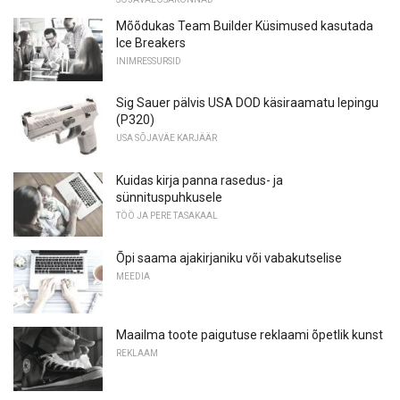
Mõõdukas Team Builder Küsimused kasutada
Ice Breakers
INIMRESSURSID
Sig Sauer pälvis USA DOD käsiraamatu lepingu
(P320)
USA SÕJAVÄE KARJÄÄR
Kuidas kirja panna rasedus- ja
sünnituspuhkusele
TÖÖ JA PERE TASAKAAL
Õpi saama ajakirjaniku või vabakutselise
MEEDIA
Maailma toote paigutuse reklaami õpetlik kunst
REKLAAM