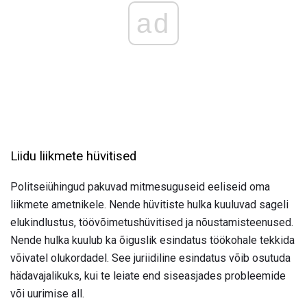
ad
Liidu liikmete hüvitised
Politseiühingud pakuvad mitmesuguseid eeliseid oma
liikmete ametnikele. Nende hüvitiste hulka kuuluvad sageli
elukindlustus, töövõimetushüvitised ja nõustamisteenused.
Nende hulka kuulub ka õiguslik esindatus töökohale tekkida
võivatel olukordadel. See juriidiline esindatus võib osutuda
hädavajalikuks, kui te leiate end siseasjades probleemide
või uurimise all.