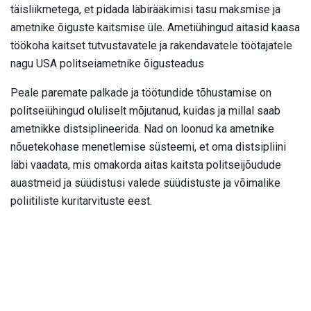
täisliikmetega, et pidada läbirääkimisi tasu maksmise ja
ametnike õiguste kaitsmise üle. Ametiühingud aitasid kaasa
töökoha kaitset tutvustavatele ja rakendavatele töötajatele
nagu USA politseiametnike õigusteadus
Peale paremate palkade ja töötundide tõhustamise on
politseiühingud oluliselt mõjutanud, kuidas ja millal saab
ametnikke distsiplineerida. Nad on loonud ka ametnike
nõuetekohase menetlemise süsteemi, et oma distsipliini
läbi vaadata, mis omakorda aitas kaitsta politseijõudude
auastmeid ja süüdistusi valede süüdistuste ja võimalike
poliitiliste kuritarvituste eest.