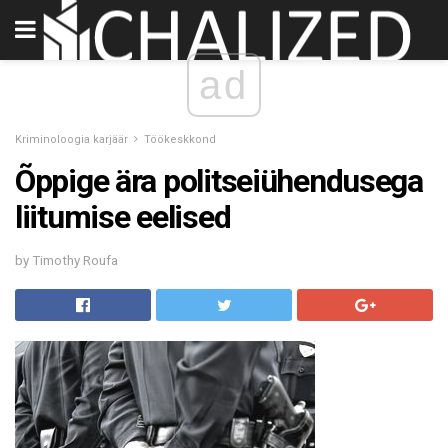
ad
Kriminoloogia karjäär
Töökeskkond
Õppige ära politseiühendusega
liitumise eelised
by Timothy Roufa