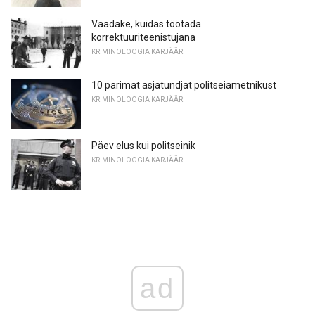
Vaadake, kuidas töötada
korrektuuriteenistujana
KRIMINOLOOGIA KARJÄÄR
10 parimat asjatundjat politseiametnikust
KRIMINOLOOGIA KARJÄÄR
Päev elus kui politseinik
KRIMINOLOOGIA KARJÄÄR
ad