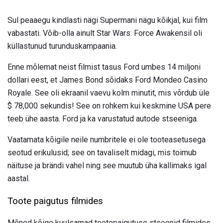
Sul peaaegu kindlasti nägi Supermani nägu kõikjal, kui film
vabastati. Võib-olla ainult Star Wars: Force Awakensil oli
küllastunud turunduskampaania.
Enne mõlemat neist filmist tasus Ford umbes 14 miljoni
dollari eest, et James Bond sõidaks Ford Mondeo Casino
Royale. See oli ekraanil vaevu kolm minutit, mis võrdub üle
$ 78,000 sekundis! See on rohkem kui keskmine USA pere
teeb ühe aasta. Ford ja ka varustatud autode stseeniga.
Vaatamata kõigile neile numbritele ei ole tooteasetusega
seotud erikulusid; see on tavaliselt midagi, mis toimub
näituse ja brändi vahel ning see muutub üha kallimaks igal
aastal.
Toote paigutus filmides
Mõned kõige kuulsamad tootepaigutuse stseenid filmides