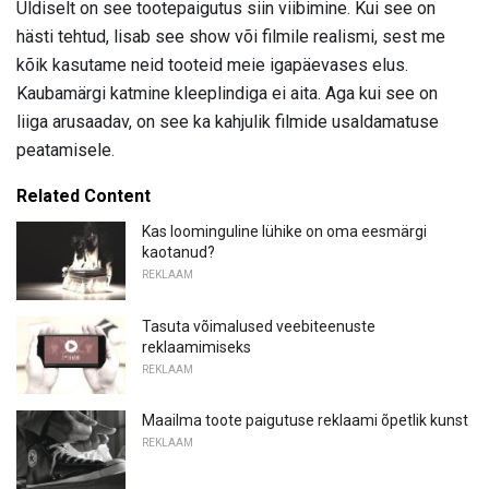
Üldiselt on see tootepaigutus siin viibimine. Kui see on
hästi tehtud, lisab see show või filmile realismi, sest me
kõik kasutame neid tooteid meie igapäevases elus.
Kaubamärgi katmine kleeplindiga ei aita. Aga kui see on
liiga arusaadav, on see ka kahjulik filmide usaldamatuse
peatamisele.
Related Content
Kas loominguline lühike on oma eesmärgi
kaotanud?
REKLAAM
Tasuta võimalused veebiteenuste
reklaamimiseks
REKLAAM
Maailma toote paigutuse reklaami õpetlik kunst
REKLAAM