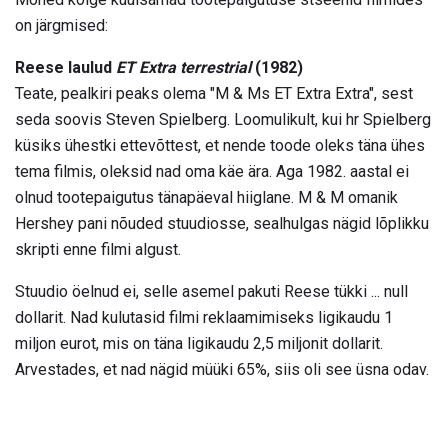
on järgmised:
Reese laulud
ET Extra terrestrial
(1982)
Teate, pealkiri peaks olema "M & Ms ET Extra Extra", sest
seda soovis Steven Spielberg. Loomulikult, kui hr Spielberg
küsiks ühestki ettevõttest, et nende toode oleks täna ühes
tema filmis, oleksid nad oma käe ära. Aga 1982. aastal ei
olnud tootepaigutus tänapäeval hiiglane. M & M omanik
Hershey pani nõuded stuudiosse, sealhulgas nägid lõplikku
skripti enne filmi algust.
Stuudio öelnud ei, selle asemel pakuti Reese tükki ... null
dollarit. Nad kulutasid filmi reklaamimiseks ligikaudu 1
miljon eurot, mis on täna ligikaudu 2,5 miljonit dollarit.
Arvestades, et nad nägid müüki 65%, siis oli see üsna odav.