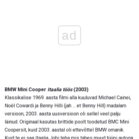
ad
BMW Mini Cooper
Itaalia töös
(2003)
Klassikalise 1969. aasta filmi alla kuuluvad Michael Cainei,
Noël Cowardi ja Benny Hilli (jah ... et Benny Hill) madalam
versioon, 2003. aasta uusversioon oli sellel veel palju
läinud. Originaal kasutas brittide poolt toodetud BMC Mini
Coopersit, kuid 2003. aastal oli ettevõttel BMW omanik.
Kuid te ei saa Itaalia Jobi teha mis tahes muud tüüpi autoga