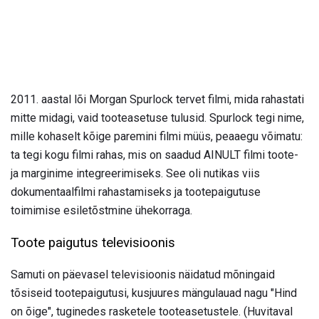
2011. aastal lõi Morgan Spurlock tervet filmi, mida rahastati
mitte midagi, vaid tooteasetuse tulusid. Spurlock tegi nime,
mille kohaselt kõige paremini filmi müüs, peaaegu võimatu:
ta tegi kogu filmi rahas, mis on saadud AINULT filmi toote-
ja marginime integreerimiseks. See oli nutikas viis
dokumentaalfilmi rahastamiseks ja tootepaigutuse
toimimise esiletõstmine ühekorraga.
Toote paigutus televisioonis
Samuti on päevasel televisioonis näidatud mõningaid
tõsiseid tootepaigutusi, kusjuures mängulauad nagu "Hind
on õige", tuginedes rasketele tooteasetustele. (Huvitaval