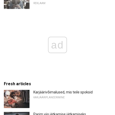
REKLAAM
ad
Fresh articles
Karjäärivõimalused, mis teile spoksid
KARJÄÄRIPLANEERIMINE
Parim viis jätkamise jätkamiseks