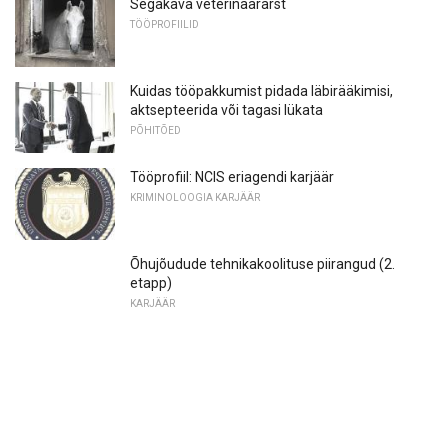
Segakava veterinaararst
TÖÖPROFIILID
Kuidas tööpakkumist pidada läbirääkimisi,
aktsepteerida või tagasi lükata
PÕHITÕED
Tööprofiil: NCIS eriagendi karjäär
KRIMINOLOOGIA KARJÄÄR
Õhujõudude tehnikakoolituse piirangud (2.
etapp)
KARJÄÄR