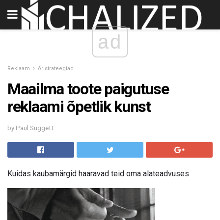
ad
Reklaam
Äristrateegiad
Maailma toote paigutuse
reklaami õpetlik kunst
by Paul Suggett
Kuidas kaubamärgid haaravad teid oma alateadvuses