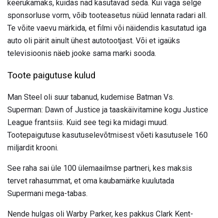
keerukamaks, kuidas nad kasutavad seda. Kui väga selge
sponsorluse vorm, võib tooteasetus nüüd lennata radari all.
Te võite vaevu märkida, et filmi või näidendis kasutatud iga
auto oli pärit ainult ühest autotootjast. Või et igaüks
televisioonis näeb jooke sama marki sooda.
Toote paigutuse kulud
Man Steel oli suur tabanud, kudemise Batman Vs.
Superman: Dawn of Justice ja taaskäivitamine kogu Justice
League frantsiis. Kuid see tegi ka midagi muud.
Tootepaigutuse kasutuselevõtmisest võeti kasutusele 160
miljardit krooni.
See raha sai üle 100 ülemaailmse partneri, kes maksis
tervet rahasummat, et oma kaubamärke kuulutada
Supermani mega-tabas.
Nende hulgas oli Warby Parker, kes pakkus Clark Kent-