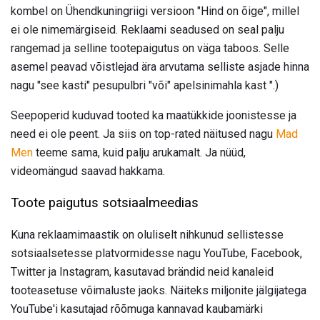
kombel on Ühendkuningriigi versioon "Hind on õige", millel
ei ole nimemärgiseid. Reklaami seadused on seal palju
rangemad ja selline tootepaigutus on väga taboos. Selle
asemel peavad võistlejad ära arvutama selliste asjade hinna
nagu "see kasti" pesupulbri "või" apelsinimahla kast ".)
Seepoperid kuduvad tooted ka maatükkide joonistesse ja
need ei ole peent. Ja siis on top-rated näitused nagu
Mad
Men
teeme sama, kuid palju arukamalt. Ja nüüd,
videomängud saavad hakkama.
Toote paigutus sotsiaalmeedias
Kuna reklaamimaastik on oluliselt nihkunud sellistesse
sotsiaalsetesse platvormidesse nagu YouTube, Facebook,
Twitter ja Instagram, kasutavad brändid neid kanaleid
tooteasetuse võimaluste jaoks. Näiteks miljonite jälgijatega
YouTube'i kasutajad rõõmuga kannavad kaubamärki