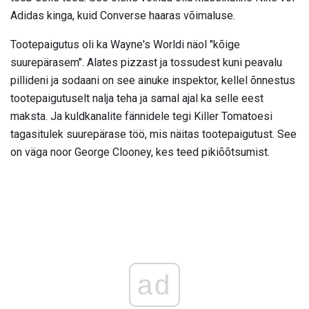
Adidas kinga, kuid Converse haaras võimaluse.
Tootepaigutus oli ka Wayne's Worldi näol "kõige
suurepärasem". Alates pizzast ja tossudest kuni peavalu
pillideni ja sodaani on see ainuke inspektor, kellel õnnestus
tootepaigutuselt nalja teha ja samal ajal ka selle eest
maksta. Ja kuldkanalite fännidele tegi Killer Tomatoesi
tagasitulek suurepärase töö, mis näitas tootepaigutust. See
on väga noor George Clooney, kes teed pikiõõtsumist.
ad