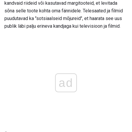
kandvaid riideid või kasutavad margitooteid, et levitada
sõna selle toote kohta oma fännidele. Telesaated ja filmid
puudutavad ka "sotsiaalseid mõjureid", et haarata see uus
publik läbi palju erineva kandjaga kui televisioon ja filmid.
ad