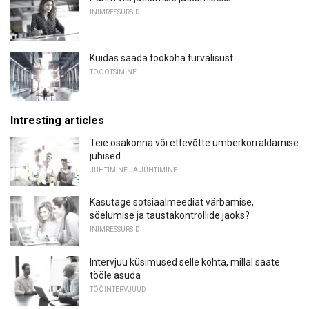
INIMRESSURSID
Kuidas saada töökoha turvalisust
TÖÖOTSIMINE
Intresting articles
Teie osakonna või ettevõtte ümberkorraldamise
juhised
JUHTIMINE JA JUHTIMINE
Kasutage sotsiaalmeediat värbamise,
sõelumise ja taustakontrollide jaoks?
INIMRESSURSID
Intervjuu küsimused selle kohta, millal saate
tööle asuda
TÖÖINTERVJUUD