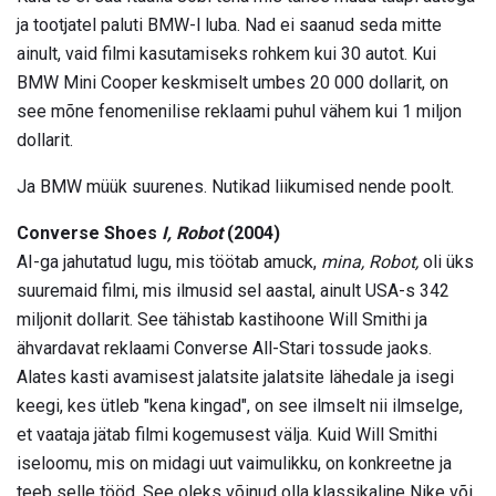
ja tootjatel paluti BMW-l luba. Nad ei saanud seda mitte
ainult, vaid filmi kasutamiseks rohkem kui 30 autot. Kui
BMW Mini Cooper keskmiselt umbes 20 000 dollarit, on
see mõne fenomenilise reklaami puhul vähem kui 1 miljon
dollarit.
Ja BMW müük suurenes. Nutikad liikumised nende poolt.
Converse Shoes
I, Robot
(2004)
AI-ga jahutatud lugu, mis töötab amuck,
mina, Robot,
oli üks
suuremaid filmi, mis ilmusid sel aastal, ainult USA-s 342
miljonit dollarit. See tähistab kastihoone Will Smithi ja
ähvardavat reklaami Converse All-Stari tossude jaoks.
Alates kasti avamisest jalatsite jalatsite lähedale ja isegi
keegi, kes ütleb "kena kingad", on see ilmselt nii ilmselge,
et vaataja jätab filmi kogemusest välja. Kuid Will Smithi
iseloomu, mis on midagi uut vaimulikku, on konkreetne ja
teeb selle tööd. See oleks võinud olla klassikaline Nike või