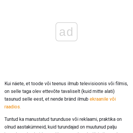
ad
Kui näete, et toode või teenus ilmub televisioonis või filmis,
on selle taga olev ettevõte tavaliselt (kuid mitte alati)
tasunud selle eest, et nende bränd ilmub
ekraanile või
raadios.
Tuntud ka manustatud turunduse või reklaami, praktika on
olnud aastakümneid, kuid turundajad on muutunud palju