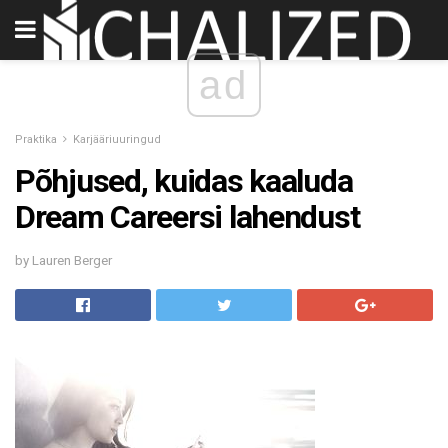
ad
Praktika
Karjääriuuringud
Põhjused, kuidas kaaluda
Dream Careersi lahendust
by Lauren Berger