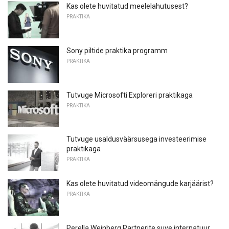
Kas olete huvitatud meelelahutusest?
PRAKTIKA
Sony piltide praktika programm
PRAKTIKA
Tutvuge Microsofti Exploreri praktikaga
PRAKTIKA
Tutvuge usaldusväärsusega investeerimise
praktikaga
PRAKTIKA
Kas olete huvitatud videomängude karjäärist?
PRAKTIKA
Perella Weinberg Partnerite suve internatuur