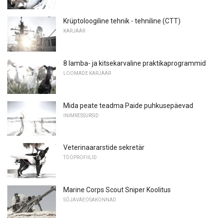
Krüptoloogiline tehnik - tehniline (CTT)
KARJÄÄR
8 lamba- ja kitsekarvaline praktikaprogrammid
LOOMADE KARJÄÄR
Mida peate teadma Paide puhkusepäevad
INIMRESSURSID
Veterinaararstide sekretär
TÖÖPROFIILID
Marine Corps Scout Sniper Koolitus
SÕJAVÄEOSAKONNAD