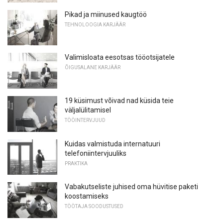
Pikad ja miinused kaugtöö
TEHNOLOOGIA KARJÄÄR
Valimisloata eesotsas tööotsijatele
ÕIGUSALANE KARJÄÄR
19 küsimust võivad nad küsida teie
väljalülitamisel
TÖÖINTERVJUUD
Kuidas valmistuda internatuuri
telefoniintervjuuliks
PRAKTIKA
Vabakutseliste juhised oma hüvitise paketi
koostamiseks
TÖÖTAJA SOODUSTUSED