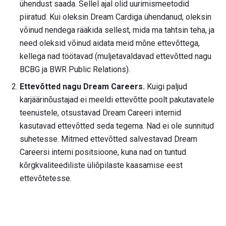
ühendust saada. Sellel ajal olid uurimismeetodid
piiratud. Kui oleksin Dream Cardiga ühendanud, oleksin
võinud nendega rääkida sellest, mida ma tahtsin teha, ja
need oleksid võinud aidata meid mõne ettevõttega,
kellega nad töötavad (muljetavaldavad ettevõtted nagu
BCBG ja BWR Public Relations).
Ettevõtted nagu Dream Careers.
Kuigi paljud
karjäärinõustajad ei meeldi ettevõtte poolt pakutavatele
teenustele, otsustavad Dream Careeri internid
kasutavad ettevõtted seda tegema. Nad ei ole sunnitud
suhetesse. Mitmed ettevõtted salvestavad Dream
Careersi interni positsioone, kuna nad on tuntud
kõrgkvaliteediliste üliõpilaste kaasamise eest
ettevõtetesse.