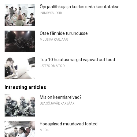
Õpi jäälõhkuja ja kuidas seda kasutatakse
INIMRESSURSID
Otse fännide turundusse
MUUSIKA KARJÄÄR
Top 10 hoiatusmärgid vajavad uut tööd
JÄTTES OMA TÖÖ
Intresting articles
Mis on keemiarelvad?
USA SÕJAVÄE KARJÄÄR
Hooajalised müüdavad tooted
MÜÜK