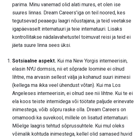
parima. Minu vanemad olid alati mures, et olen ise
suures linnas. Dream Careers'iga on teil noored, kes
tegutsevad peaaegu laagri nõustajana, ja teid veetakse
igapäevaselt internatuuri ja teie internatuuri. Lisaks
kontrollitakse nädalavahetustel toimuvat reisi ja teid ei
jäeta suure linna sees üksi.
Sotsiaalne aspekt.
Kui ma New Yorgis interneerisin,
elasin NYU dormsis, nii et sõprade loomine ei olnud
lihtne, ma arvasin sellest välja ja kohanud suuri inimesi
(kellega ma ikka veel ühendust võtan). Kui ma Los
Angeleses interneerisin, ei olnud see nii lihtne. Kui te ei
ela koos teiste internidega või töötate paljude erinevate
inimestega, võib sõpru raske olla. Dream Careers on
omamoodi ka suvekool, millele on lisatud internatuuri.
Mõelge laagris tehtud sõprussuhtele. Kui mul oleks
võimalik kohtuda inimestega, kellel olid sarnased huvid