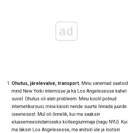
ad
Ohutus, järelevalve, transport.
Minu vanemad saatsid
mind New Yorki internisse ja ka Los Angelesesse kahel
suvel. Ohutus oli alati probleem. Minu koolil polnud
internetikursusi, mina käisin nende suurte linnade juurde
iseenesest. Mul oli õnnelik, kui ma saaksin
eluasemeesindamiseks kolleegiummaja (nagu NYU). Kui
ma läksin Los Angelesesse, ma andsin üle ja lootsin