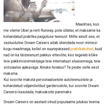
Maailmas, kus
me oleme Uber ja rent Runway, pole üllatav, et maksame ka
kohandatud praktika paigutuse teenust. Mitte ainult see, et
vastuoluline Dream Careers aitab ühendada noori inimesi
kogu maailmaga, kellel on suurepärased
praktikakohad,
kuid
nad on ka täisteenust pakkuv ettevõte, kes tegeleb kõike
teie pakkimisnimekirjaga teie internatuuri eluasemega, teie
sotsiaalse ajakavaga. Ainuke hoiatus? Te peate selle eest
maksma.
Kui soovite maksta personaalsetele autoteenustele ja
kohandatud väljamõeldud garderoobile, kui soovite Dream
Careersi kasutada, maksaksite paremaks.
Dream Careers on aastaid olnud populaarne jutukas teema.