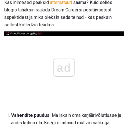
Kas inimesed peaksid
internatuuri
saama? Kuid selles
blogis tahaksin rääkida Dream Careersi positiivsetest
aspektidest ja miks oleksin seda teinud - kas peaksin
sellest kolledžis teadma.
ad
Vahendite puudus.
Ma läksin oma karjäärivõistlusse ja
andis külma õla. Keegi ei aitanud mul võimalikega