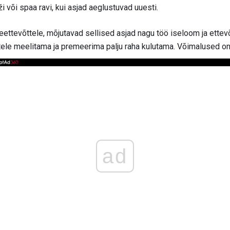
 või spaa ravi, kui asjad aeglustuvad uuesti.
ettevõttele, mõjutavad sellised asjad nagu töö iseloom ja ettev
atele meelitama ja premeerima palju raha kulutama. Võimalused on
ad