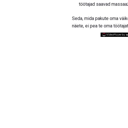
töötajad saavad massaaži
Seda, mida pakute oma väike
näete, ei pea te oma töötaj