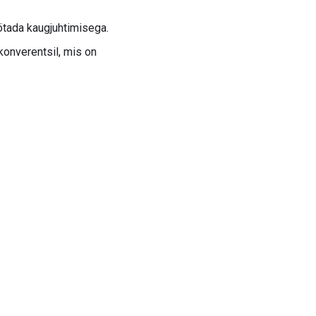
ötada kaugjuhtimisega.
konverentsil, mis on