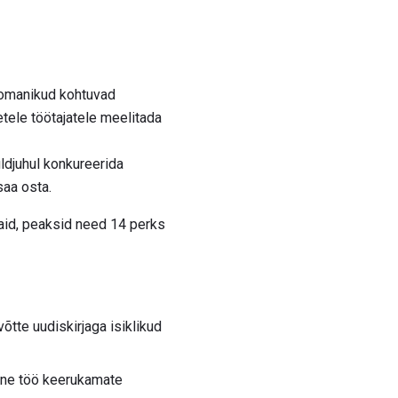
 omanikud kohtuvad
tele töötajatele meelitada
ldjuhul konkureerida
saa osta.
jaid, peaksid need 14 perks
tte uudiskirjaga isiklikud
ärne töö keerukamate