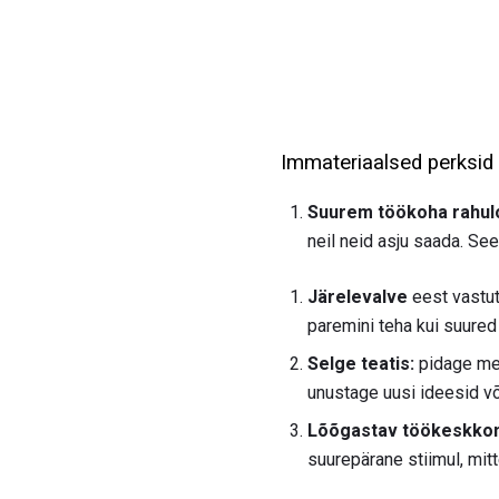
Immateriaalsed perksid
Suurem töökoha rahulo
neil neid asju saada. Se
Järelevalve
eest vastut
paremini teha kui suured
Selge teatis:
pidage mee
unustage uusi ideesid võ
Lõõgastav töökeskkon
suurepärane stiimul, mit