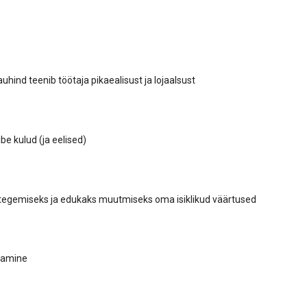
hind teenib töötaja pikaealisust ja lojaalsust
be kulud (ja eelised)
tegemiseks ja edukaks muutmiseks oma isiklikud väärtused
samine