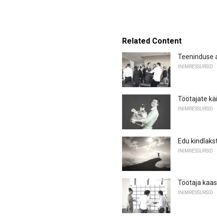
Related Content
Teeninduse au
INIMRESSURSID
Töötajate käi
INIMRESSURSID
Edu kindlaks
INIMRESSURSID
Töötaja kaa
INIMRESSURSID