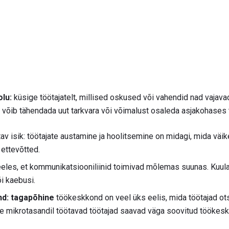
lu:
küsige töötajatelt, millised oskused või vahendid nad vajavad
e võib tähendada uut tarkvara või võimalust osaleda asjakohase
av isik: töötajate austamine ja hoolitsemine on midagi, mida väi
 ettevõtted.
les, et kommunikatsiooniliinid toimivad mõlemas suunas. Kuulak
i kaebusi.
d: tagapõhine
töökeskkond on veel üks eelis, mida töötajad ots
te mikrotasandil töötavad töötajad saavad väga soovitud töökesk