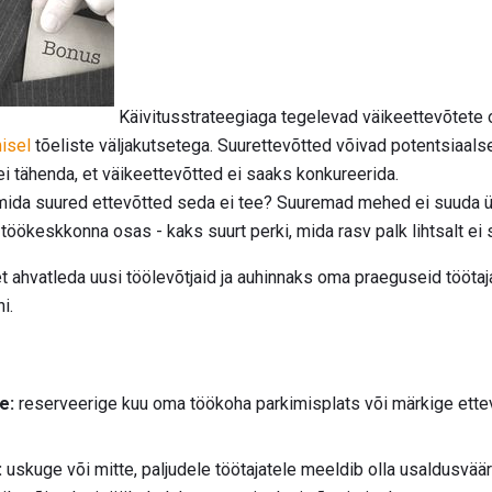
Käivitusstrateegiaga tegelevad väikeettevõtete
isel
tõeliste väljakutsetega. Suurettevõtted võivad potentsiaalse
ei tähenda, et väikeettevõtted ei saaks konkureerida.
mida suured ettevõtted seda ei tee? Suuremad mehed ei suuda ü
töökeskkonna osas - kaks suurt perki, mida rasv palk lihtsalt ei 
et ahvatleda uusi töölevõtjaid ja auhinnaks oma praeguseid tööta
i.
e:
reserveerige kuu oma töökoha parkimisplats või märkige ettevõ
:
uskuge või mitte, paljudele töötajatele meeldib olla usaldusvä