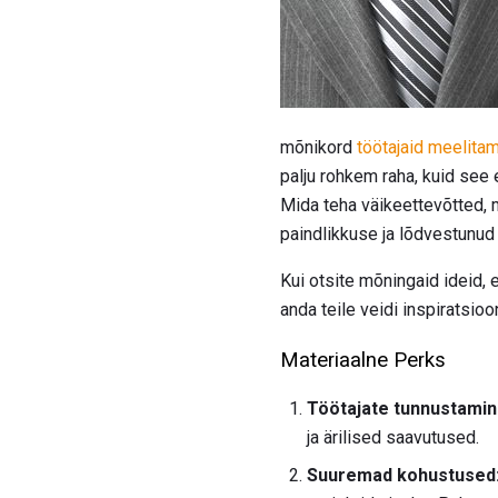
mõnikord
töötajaid meelitam
palju rohkem raha, kuid see 
Mida teha väikeettevõtted, 
paindlikkuse ja lõdvestunud 
Kui otsite mõningaid ideid, 
anda teile veidi inspiratsioon
Materiaalne Perks
Töötajate tunnustamin
ja ärilised saavutused.
Suuremad kohustused