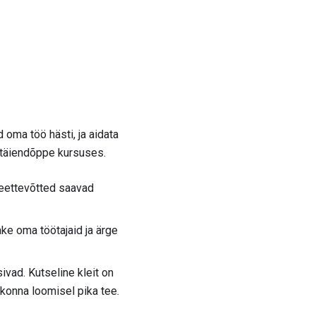
 oma töö hästi, ja aidata
s täiendõppe kursuses.
keettevõtted saavad
e oma töötajaid ja ärge
ivad. Kutseline kleit on
konna loomisel pika tee.