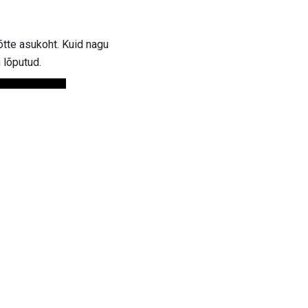
õtte asukoht. Kuid nagu
 lõputud.