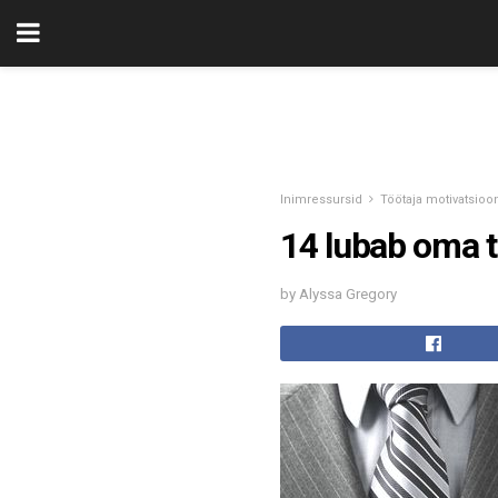
Inimressursid
Töötaja motivatsioo
14 lubab oma t
by Alyssa Gregory