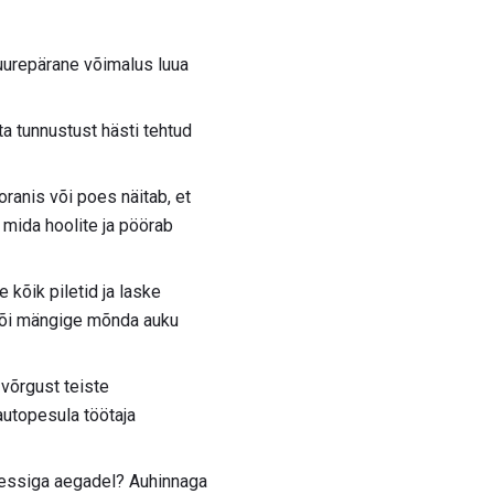
uurepärane võimalus luua
a tunnustust hästi tehtud
oranis või poes näitab, et
 mida hoolite ja pöörab
e kõik piletid ja laske
 või mängige mõnda auku
 võrgust teiste
autopesula töötaja
ressiga aegadel? Auhinnaga