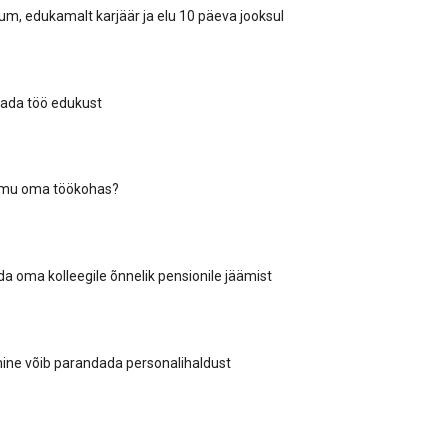
kum, edukamalt karjäär ja elu 10 päeva jooksul
tada töö edukust
õmu oma töökohas?
da oma kolleegile õnnelik pensionile jäämist
ine võib parandada personalihaldust