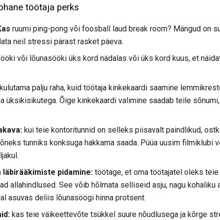
ohane töötaja perks
Kas
ruumi ping-pong või foosball laud break room? Mängud on s
data neil stressi pärast rasket päeva.
ki või lõunasööki üks kord nädalas või üks kord kuus, et näidat
kulutama palju raha, kuid töötaja kinkekaardi saamine lemmikrest
ja üksikisikutega. Õige kinkekaardi valimine saadab teile sõnumi,
akava:
kui teie kontoritunnid on selleks piisavalt paindlikud, ostk
l mõneks tunniks konksuga hakkama saada. Püüa uusim filmiklubi
jakul.
 läbirääkimiste pidamine:
töötage, et oma töötajatel oleks teie
ad allahindlused. See võib hõlmata selliseid asju, nagu kohaliku 
al asuvas deliis lõunasöögi hinna protsent.
id:
kas teie väikeettevõte tsükkel suure nõudlusega ja kõrge st