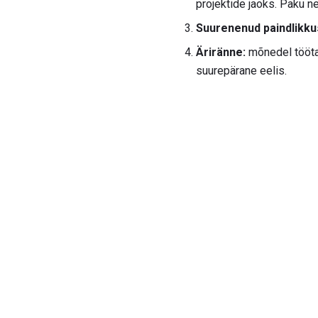
projektide jaoks. Paku n
Suurenenud paindlikku
Äriränne:
mõnedel töötaj
suurepärane eelis.