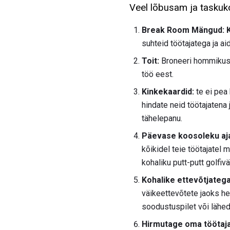
Veel lõbusam ja taskuk
Break Room Mängud: 
suhteid töötajatega ja ai
Toit:
Broneeri hommikusöö
töö eest.
Kinkekaardid:
te ei pea 
hindate neid töötajatena 
tähelepanu.
Päevase koosoleku aj
kõikidel teie töötajate
kohaliku putt-putt golfiväl
Kohalike ettevõtjatega
väikeettevõtete jaoks he
soodustuspilet või lähed
Hirmutage oma töötaja