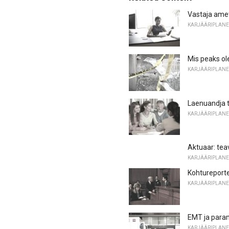
Vastaja ame
KARJÄÄRIPLANE
Mis peaks o
KARJÄÄRIPLANE
Laenuandja tö
KARJÄÄRIPLANE
Aktuaar: tea
KARJÄÄRIPLANE
Kohtureport
KARJÄÄRIPLANE
EMT ja param
KARJÄÄRIPLANE