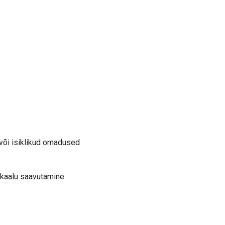
või isiklikud omadused
sakaalu saavutamine.