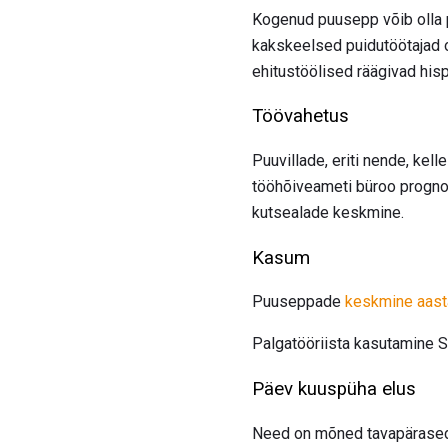
Kogenud puusepp võib olla p
kakskeelsed puidutöötajad o
ehitustöölised räägivad hisp
Töövahetus
Puuvillade, eriti nende, kel
tööhõiveameti büroo prognoo
kutsealade keskmine.
Kasum
Puuseppade
keskmine aast
Palgatööriista kasutamine Sa
Päev kuuspüha elus
Need on mõned tavapärased 