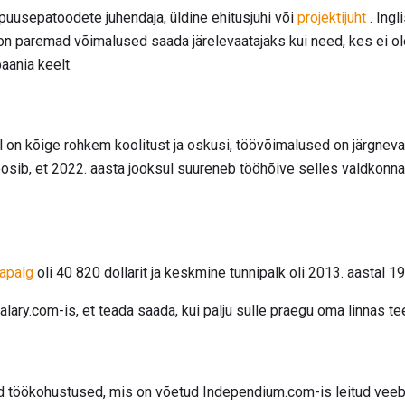
uusepatoodete juhendaja, üldine ehitusjuhi või
projektijuht
. Ingl
n paremad võimalused saada järelevaatajaks kui need, kes ei ole
aania keelt.
lel on kõige rohkem koolitust ja oskusi, töövõimalused on järgnev
sib, et 2022. aasta jooksul suureneb tööhõive selles valdkonnas 
apalg
oli 40 820 dollarit ja keskmine tunnipalk oli 2013. aastal 19
lary.com-is, et teada saada, kui palju sulle praegu oma linnas t
töökohustused, mis on võetud Independium.com-is leitud veeb