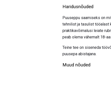
Haridusnõuded
Puuseppu saamiseks on mitu 
tehnilist ja tasulist tööalas
praktikavõimalusi leiate rub
peab olema vähemalt 18-aas
Teine tee on siseneda töövõ
puusepa abistajana.
Muud nõuded