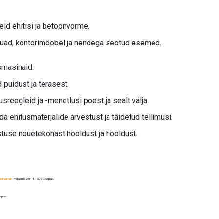
eid ehitisi ja betoonvorme.
 lauad, kontorimööbel ja nendega seotud esemed.
smasinaid.
d puidust ja terasest.
usreegleid ja -menetlusi poest ja sealt välja.
ada ehitusmaterjalide arvestust ja täidetud tellimusi.
stuse nõuetekohast hooldust ja hooldust.
äsiraamat
, väljaanne 2014-15, puusepad.
sepad.