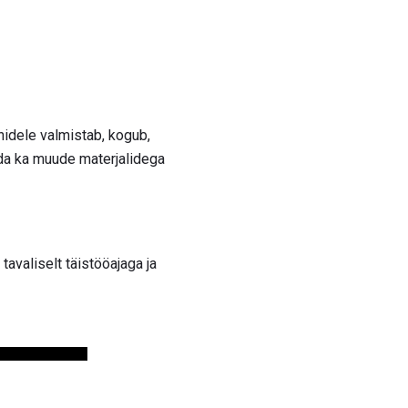
nidele valmistab, kogub,
ada ka muude materjalidega
tavaliselt täistööajaga ja