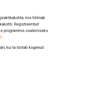
 praktikakohta, mis hõlmab
ikakohti. Registreeritud
Selles programmis osalemiseks
i
.
ri, kui ta töötab kogenud