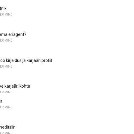
tnik
ERIMINE
lema eriagent?
ERIMINE
ö kirjeldus ja karjääri profiil
ERIMINE
ve karjääri kohta
ERIMINE
er
ERIMINE
editsiin
ERIMINE