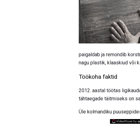
paigaldab ja remondib korstn
nagu plastik, klaaskiud või k
Töökoha faktid
2012. aastal töötas ligika
tähtaegade täitmiseks on sag
Üle kolmandiku puuseppidest