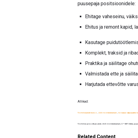
puusepaja positsioonidele:
Ehitage vaheseinu, väiks
Ehitus ja remont kapid,
Kasutage puidutöötlemi
Komplekt, traksid ja riba
Praktika ja säilitage ohut
Valmistada ette ja säilit
Harjutada ettevõtte varu
Allikad:
Tööhõiveameti büroo
,
USA tööministeerium
,
tööalase väljavaadete k
Tööhõive ja koolituse amet, USA tööministeerium, O * NET Online, puu
Related Content