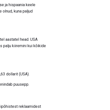
ise ja hispaania keele
 olnud, kuna paljud
atel aastatel head. USA
palju kiiremini kui kõikide
,63 dollarit (USA).
eenindab puusepp.
ipõhistest reklaamidest