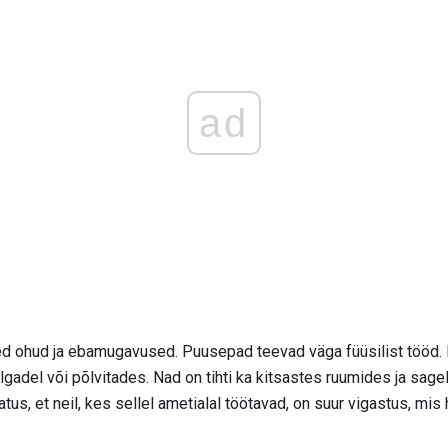
ad
d ohud ja ebamugavused. Puusepad teevad väga füüsilist tööd.
jalgadel või põlvitades. Nad on tihti ka kitsastes ruumides ja sa
latus, et neil, kes sellel ametialal töötavad, on suur vigastus, mi