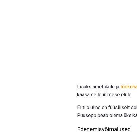
Lisaks ametlikule ja
töökoha
kaasa selle inimese elule.
Eriti oluline on füüsiliselt 
Puusepp peab olema üksikasj
Edenemisvõimalused