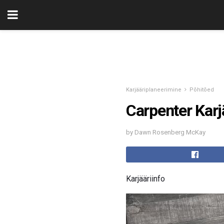
Karjääriplaneerimine
Põhitõed
Carpenter Karj
by Dawn Rosenberg McKay
Karjääriinfo