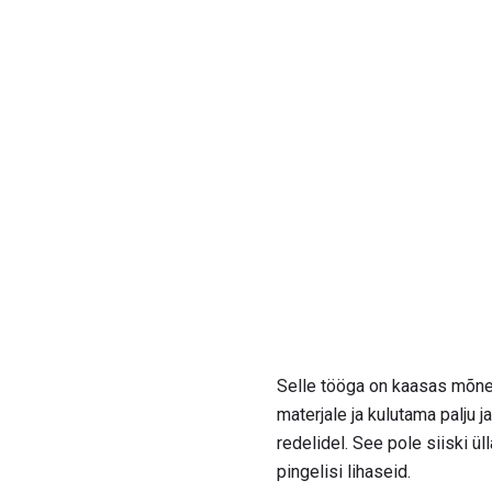
Selle tööga on kaasas mõne
materjale ja kulutama palju 
redelidel. See pole siiski ül
pingelisi lihaseid.