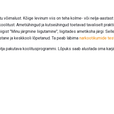
võimalust. Kõige levinum viis on teha kolme- või nelja-aastast
t koolitust. Ametiühingud ja kutseühingud toetavad tavaliselt prakt
riigist "Minu järgmine liigutamine", liigitades ametikoha järgi. 
tane ja keskkooli lõpetanud. Ta peab läbima
narkootikumide test
tja pakutava koolitusprogrammi. Lõpuks saab alustada oma karjää