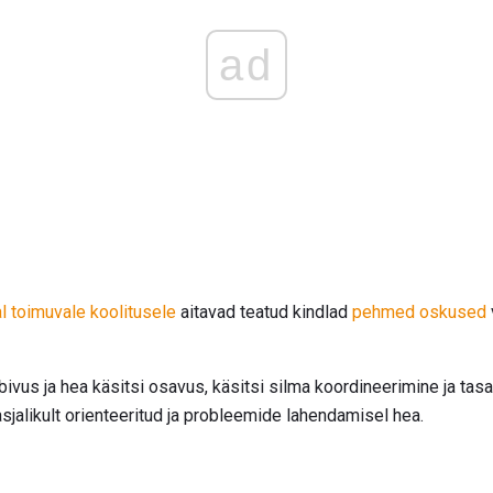
ad
l toimuvale koolitusele
aitavad teatud kindlad
pehmed oskused
sobivus ja hea käsitsi osavus, käsitsi silma koordineerimine ja ta
alikult orienteeritud ja probleemide lahendamisel hea.