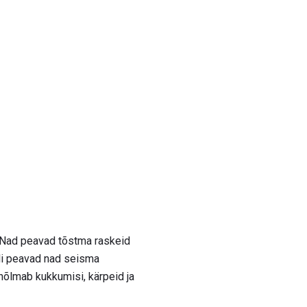
 Nad peavad tõstma raskeid
geli peavad nad seisma
s hõlmab kukkumisi, kärpeid ja