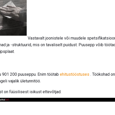
Vastavalt joonistele või muudele spetsifikatsioo
ad ja -struktuurid, mis on tavaliselt puidust. Puusepp võib tööt
ipsplaat.
udu 901 200 puuseppu. Enim töötab
ehitustööstuses
. Töökohad on 
eli vajalik ületunnitöö.
 on füüsilisest isikust ettevõtjad.