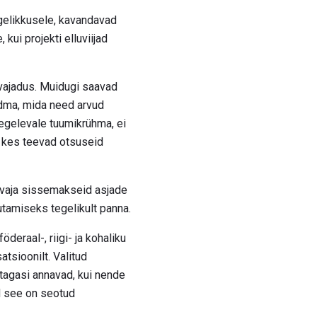
egelikkusele, kavandavad
kui projekti elluviijad
 vajadus. Muidugi saavad
adma, mida need arvud
tegelevale tuumikrühma, ei
d, kes teevad otsuseid
l vaja sissemakseid asjade
utamiseks tegelikult panna.
deraal-, riigi- ja kohaliku
tsioonilt. Valitud
 tagasi annavad, kui nende
d see on seotud