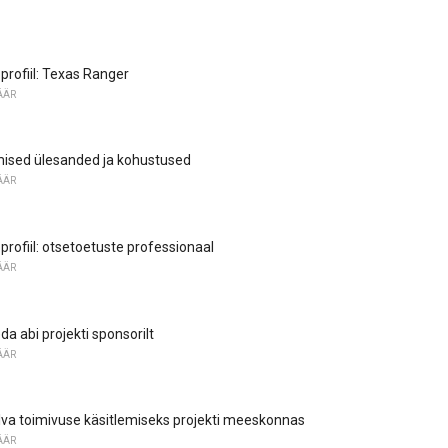
profiil: Texas Ranger
ÄÄR
mised ülesanded ja kohustused
ÄÄR
profiil: otsetoetuste professionaal
ÄÄR
da abi projekti sponsorilt
ÄÄR
va toimivuse käsitlemiseks projekti meeskonnas
ÄÄR