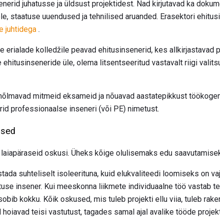
enerid juhatusse ja üldsust projektidest. Nad kirjutavad ka dokum
le, staatuse uuendused ja tehnilised aruanded. Erasektori ehitus
e juhtidega
.
le erialade kolledžile peavad ehitusinsenerid, kes allkirjastavad p
e ehitusinseneride üle, olema litsentseeritud vastavalt riigi valit
hõlmavad mitmeid eksameid ja nõuavad aastatepikkust töökoge
rid professionaalse inseneri (või PE) nimetust.
used
a laiapäraseid oskusi. Üheks kõige olulisemaks edu saavutamiseks
ada suhteliselt isoleerituna, kuid elukvaliteedi loomiseks on va
ituse insener. Kui meeskonna liikmete individuaalne töö vastab t
 sobib kokku. Kõik oskused, mis tuleb projekti ellu viia, tuleb ra
d hoiavad teisi vastutust, tagades samal ajal avalike tööde projek