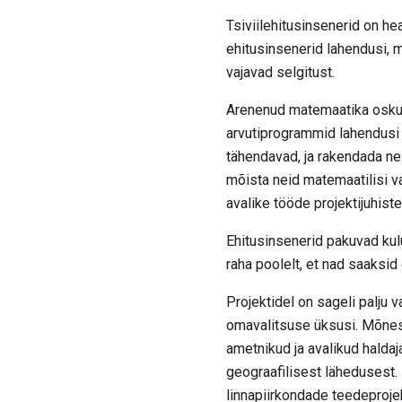
Tsiviilehitusinsenerid on h
ehitusinsenerid lahendusi, mi
vajavad selgitust.
Arenenud matemaatika oskus 
arvutiprogrammid lahendusi 
tähendavad, ja rakendada ne
mõista neid matemaatilisi va
avalike tööde projektijuhist
Ehitusinsenerid pakuvad kul
raha poolelt, et nad saaksi
Projektidel on sageli palju v
omavalitsuse üksusi. Mõnes p
ametnikud ja avalikud halda
geograafilisest lähedusest.
linnapiirkondade teedeproje