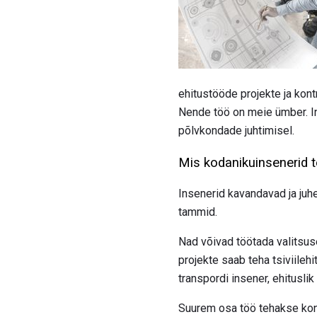
ehitustööde projekte ja kont
Nende töö on meie ümber. Infr
põlvkondade juhtimisel.
Mis kodanikuinsenerid 
Insenerid kavandavad ja ju
tammid.
Nad võivad töötada valitsuse
projekte saab teha tsiviilehi
transpordi insener, ehituslik
Suurem osa töö tehakse kont