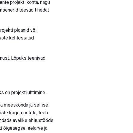
ente projekti kohta, nagu
insenerid teevad tihedat
rojekti plaanid või
suste kehtestatud
must. Lõpuks teenivad
 on projektijuhtimine.
ja meeskonda ja sellise
eiste kogemustele, teeb
kendada avalike ehitustööde
ti õigeaegse, eelarve ja