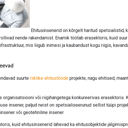
Ehitusinsenerid on kõrgelt haritud spetsialistid, 
rollivad nende rakendamist. Enamik töötab erasektoris, kuid suur
astruktuur, mis liigub inimesi ja kaubandust kogu riigis, kavandati 
teevad
hendavad suurte
riiklike ehitustööde
projekte, nagu ehitised, maant
 organisatsiooni või riigihangetega konkureerivas erasektoris. Ku
tuse insener, paljud neist on spetsialiseerunud sellist tüüpi proje
 insener või geotehniline insener.
oris, kuid ehitusinsenerid lähevad ka ehitusobjektide jälgimispr