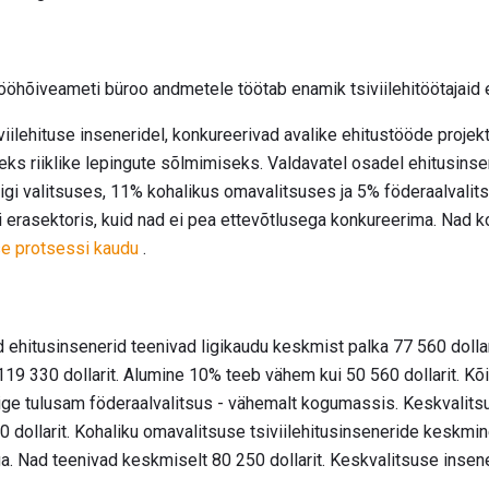
ööhõiveameti büroo andmetele töötab enamik tsiviilehitöötajaid 
viilehituse inseneridel, konkureerivad avalike ehitustööde proje
ks riiklike lepingute sõlmimiseks. Valdavatel osadel ehitusinse
iigi valitsuses, 11% kohalikus omavalitsuses ja 5% föderaalvali
erasektoris, kuid nad ei pea ettevõtlusega konkureerima. Nad 
se protsessi kaudu
.
 ehitusinsenerid teenivad ligikaudu keskmist palka 77 560 dolla
119 330 dollarit. Alumine 10% teeb vähem kui 50 560 dollarit. Kõ
õige tulusam föderaalvalitsus - vähemalt kogumassis. Keskvalits
0 dollarit. Kohaliku omavalitsuse tsiviilehitusinseneride keskm
 Nad teenivad keskmiselt 80 250 dollarit. Keskvalitsuse insener