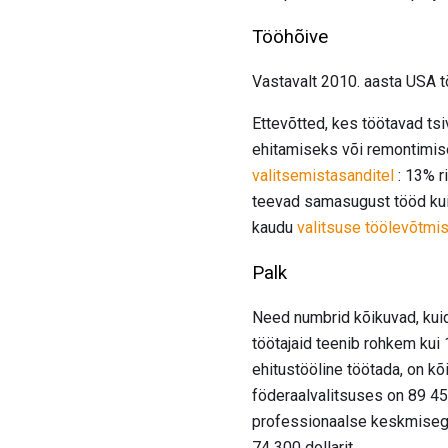
Tööhõive
Vastavalt 2010. aasta USA t
Ettevõtted, kes töötavad tsi
ehitamiseks või remontimise
valitsemistasanditel
: 13% r
teevad samasugust tööd kui 
kaudu
valitsuse töölevõtmi
Palk
Need numbrid kõikuvad, kuid
töötajaid teenib rohkem kui 
ehitustööline töötada, on k
föderaalvalitsuses on 89 45
professionaalse keskmisega.
74 300 dollarit.