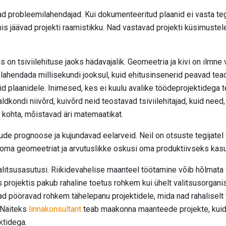
ead probleemilahendajad. Kui dokumenteeritud plaanid ei vasta t
s jäävad projekti raamistikku. Nad vastavad projekti küsimustele, 
on tsiviilehituse jaoks hädavajalik. Geomeetria ja kivi on ilmne
lahendada millisekundi jooksul, kuid ehitusinsenerid peavad te
id plaanidele. Inimesed, kes ei kuulu avalike töödeprojektidega 
ldkondi niivõrd, kuivõrd neid teostavad tsiviilehitajad, kuid nee
e kohta, mõistavad äri matemaatikat.
ude prognoose ja kujundavad eelarveid. Neil on otsuste tegijate
d oma geomeetriat ja arvutuslikke oskusi oma produktiivseks kas
alitsusasutusi. Riikidevahelise maanteel töötamine võib hõlmata fö
rojektis pakub rahaline toetus rohkem kui ühelt valitsusorganisa
jad pööravad rohkem tähelepanu projektidele, mida nad rahaliselt
 Näiteks
linnakonsultant
teab maakonna maanteede projekte, kui
ktidega.