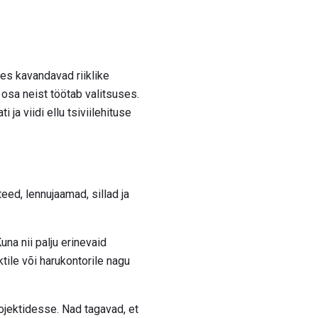
kes kavandavad riiklike
 osa neist töötab valitsuses.
ja viidi ellu tsiviilehituse
eed, lennujaamad, sillad ja
na nii palju erinevaid
ktile või harukontorile nagu
ojektidesse. Nad tagavad, et