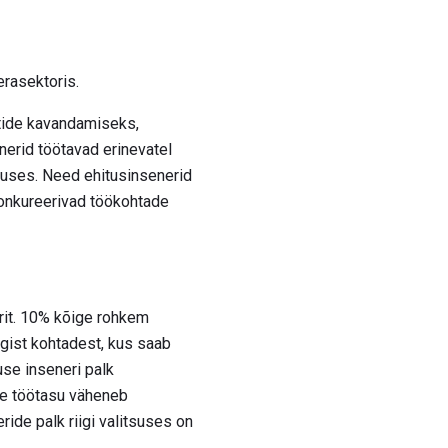
erasektoris.
ktide kavandamiseks,
nerid töötavad erinevatel
tsuses. Need ehitusinsenerid
konkureerivad töökohtade
rit. 10% kõige rohkem
igist kohtadest, kus saab
use inseneri palk
ine töötasu väheneb
ide palk riigi valitsuses on