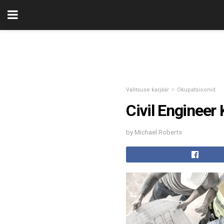
Valitsuse karjäär
Okupatsioonid
Civil Engineer 
by Michael Roberts