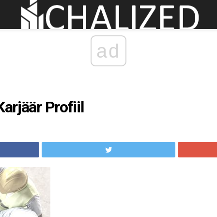
ad
Karjäär Profiil