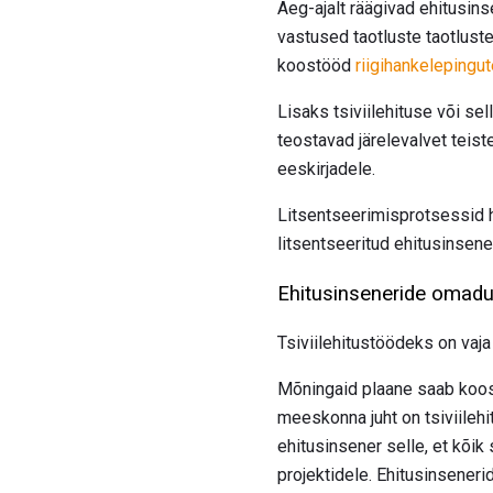
Aeg-ajalt räägivad ehitusins
vastused taotluste taotluste
koostööd
riigihankelepingut
Lisaks tsiviilehituse või sel
teostavad järelevalvet teist
eeskirjadele.
Litsentseerimisprotsessid 
litsentseeritud ehitusinsene
Ehitusinseneride omad
Tsiviilehitustöödeks on vaj
Mõningaid plaane saab koost
meeskonna juht on tsiviileh
ehitusinsener selle, et kõik
projektidele. Ehitusinseneri