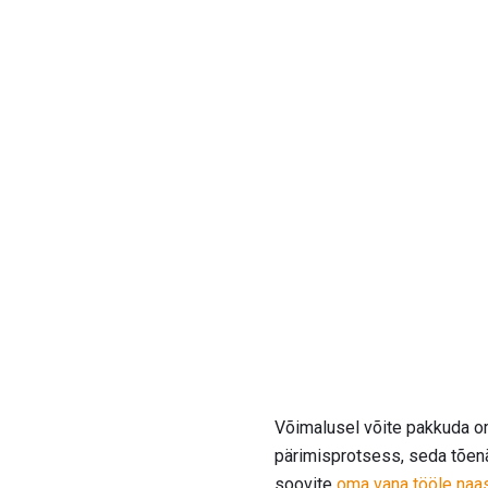
Võimalusel võite pakkuda om
pärimisprotsess, seda tõen
soovite
oma vana tööle naa