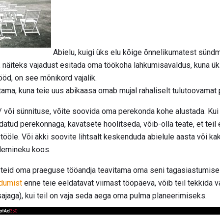
Abielu, kuigi üks elu kõige õnnelikumatest sündm
si, näiteks vajadust esitada oma töökoha lahkumisavaldus, kuna ük
tööd, on see mõnikord vajalik.
ama, kuna teie uus abikaasa omab mujal rahaliselt tulutoovamat 
a / või sünnituse, võite soovida oma perekonda kohe alustada. Kui 
ud perekonnaga, kavatsete hoolitseda, võib-olla teate, et teil e
le. Või äkki soovite lihtsalt keskenduda abielule aasta või kaks
ülemineku koos.
 teid oma praeguse tööandja teavitama oma seni tagasiastumises
dumist
enne teie eeldatavat viimast tööpäeva, võib teil tekkida 
sajaga), kui teil on vaja seda aega oma pulma planeerimiseks.