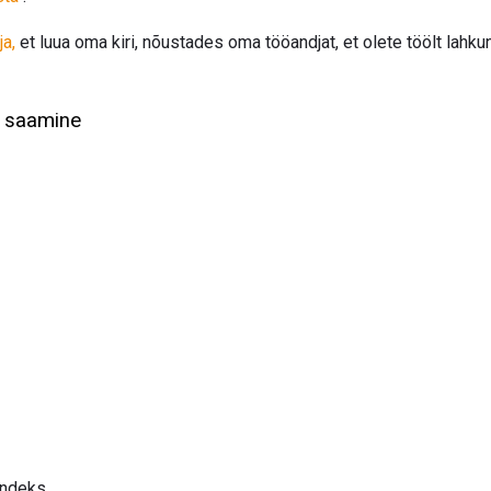
ja,
et luua oma kiri, nõustades oma tööandjat, et olete töölt lahk
lu saamine
 indeks