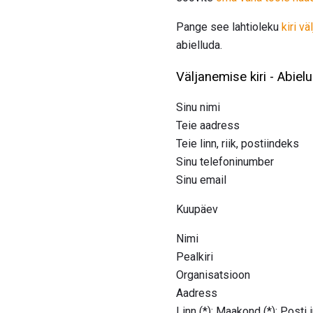
Pange see lahtioleku
kiri väl
abielluda.
Väljanemise kiri - Abie
Sinu nimi
Teie aadress
Teie linn, riik, postiindeks
Sinu telefoninumber
Sinu email
Kuupäev
Nimi
Pealkiri
Organisatsioon
Aadress
Linn (*): Maakond (*): Posti