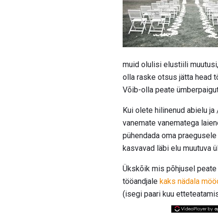
muid olulisi elustiili muutu
olla raske otsus jätta head 
Võib-olla peate ümberpaigut
Kui olete hilinenud abielu j
vanemate vanematega laiendat
pühendada oma praegusele töö
kasvavad läbi elu muutuva 
Ükskõik mis põhjusel peate
tööandjale
kaks nädala möö
(isegi paari kuu etteteatami