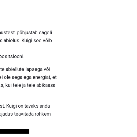
ustest, põhjustab sageli
s abielus. Kuigi see võib
positsiooni.
te abiellute lapsega või
i ole aega ega energiat, et
, kui teie ja teie abikaasa
t. Kuigi on tavaks anda
vajadus teavitada rohkem