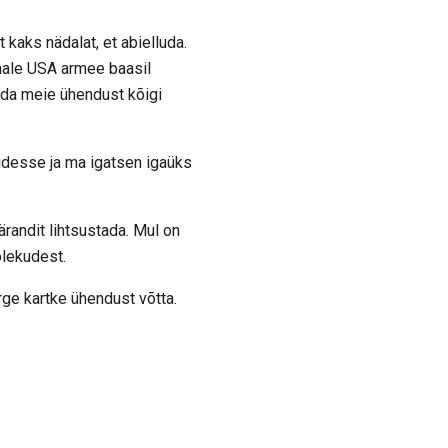
 kaks nädalat, et abielluda.
ohale USA armee baasil
ada meie ühendust kõigi
tidesse ja ma igatsen igaüks
randit lihtsustada. Mul on
olekudest.
rge kartke ühendust võtta.