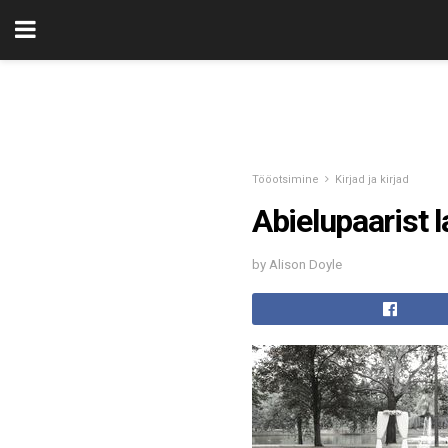
Tööotsimine
Kirjad ja kirjad
Abielupaarist 
by Alison Doyle