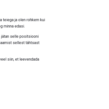
a teiega ja olen rohkem kui
eg minna edasi.
jätan selle positsiooni
saamist sellest tähtsast
veel siin, et leevendada