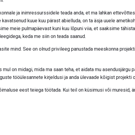
i:
skonnale ja inimressurssidele teada anda, et ma lahkan ettevõttest
e kavatsenud kuue kuu pärast abielluda, on ta äsja uuele ametik
ime meie pulmapäevast kuni kuu lõpuni viia, et saaksime tähist
leegidega, keda me siin on teada saanud.
alkasite mind. See on olnud privileeg panustada meeskonna projek
s mul on midagi, mida ma saan teha, et aidata mu asendusjärgu pä
uste tööülesannete kirjeldusi ja anda ülevaade kõigist projekti 
imaluse eest teiega töötada. Kui teil on küsimusi või muresid, ä