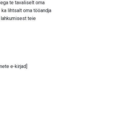
lega te tavaliselt oma
ka lihtsalt oma tööandja
e lahkumisest teie
ete e-kirjad]