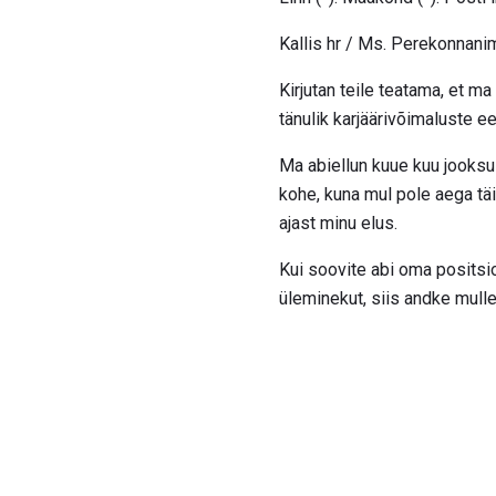
Kallis hr / Ms. Perekonnanim
Kirjutan teile teatama, et m
tänulik karjäärivõimaluste e
Ma abiellun kuue kuu jooksul
kohe, kuna mul pole aega täi
ajast minu elus.
Kui soovite abi oma positsio
üleminekut, siis andke mulle