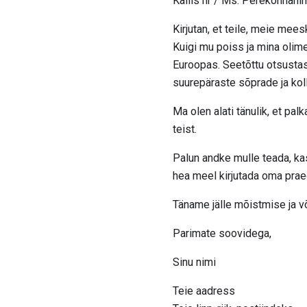
Kallis hr / Ms. Perekonnanim
Kirjutan, et teile, meie mee
Kuigi mu poiss ja mina olim
Euroopas. Seetõttu otsustas
suurepäraste sõprade ja kol
Ma olen alati tänulik, et p
teist.
Palun andke mulle teada, ka
hea meel kirjutada oma praeg
Täname jälle mõistmise ja võ
Parimate soovidega,
Sinu nimi
Teie aadress