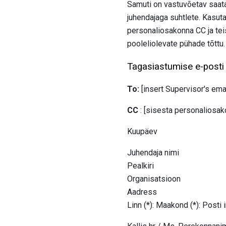
Samuti on vastuvõetav saata 
juhendajaga suhtlete. Kasut
personaliosakonna CC ja teis
pooleliolevate pühade tõttu.
Tagasiastumise e-posti t
To:
[insert Supervisor's emai
CC
: [sisesta personaliosak
Kuupäev
Juhendaja nimi
Pealkiri
Organisatsioon
Aadress
Linn (*): Maakond (*): Posti