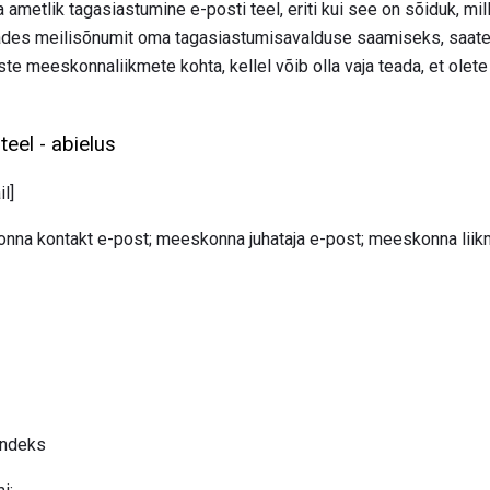
ametlik tagasiastumine e-posti teel, eriti kui see on sõiduk, mil
ades meilisõnumit oma tagasiastumisavalduse saamiseks, saate 
te meeskonnaliikmete kohta, kellel võib olla vaja teada, et olet
eel - abielus
l]
onna kontakt e-post; meeskonna juhataja e-post; meeskonna liikm
 indeks