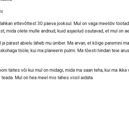
i:
a lahkan ettevõttest 30 päeva jooksul. Mul on väga meeldiv töötad
est, mida olete mulle andnud, kuid asjaolud osutavad, et mul on a
 ja pärast abielu läheb mu ümber. Ma arvan, et kõige paremini ma 
skohaga tööle, kui ma planeerin pulmi. Ma tõesti hindan teie aru
oni täites või kui mul on midagi, mida ma saan teha, kui ma ikka 
 teada. Mul on hea meel mis tahes viisil aidata.