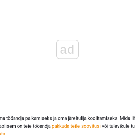
ad
a tööandja palkamiseks ja oma järeltulija koolitamiseks. Mida li
äolisem on teie tööandja
pakkuda teile soovitusi
või tulevikule tu
sta
.