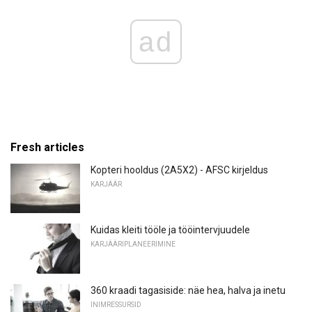
ad
Fresh articles
Kopteri hooldus (2A5X2) - AFSC kirjeldus
KARJÄÄR
Kuidas kleiti tööle ja tööintervjuudele
KARJÄÄRIPLANEERIMINE
360 kraadi tagasiside: näe hea, halva ja inetu
INIMRESSURSID