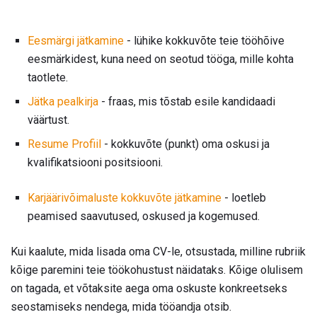
Eesmärgi jätkamine
- lühike kokkuvõte teie tööhõive
eesmärkidest, kuna need on seotud tööga, mille kohta
taotlete.
Jätka pealkirja
- fraas, mis tõstab esile kandidaadi
väärtust.
Resume Profiil
- kokkuvõte (punkt) oma oskusi ja
kvalifikatsiooni positsiooni.
Karjäärivõimaluste kokkuvõte jätkamine
- loetleb
peamised saavutused, oskused ja kogemused.
Kui kaalute, mida lisada oma CV-le, otsustada, milline rubriik
kõige paremini teie töökohustust näidataks. Kõige olulisem
on tagada, et võtaksite aega oma oskuste konkreetseks
seostamiseks nendega, mida tööandja otsib.