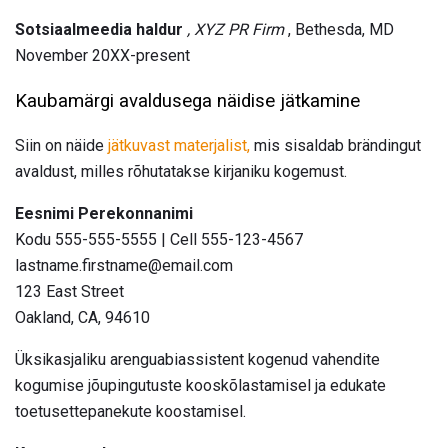
Sotsiaalmeedia haldur
, XYZ PR Firm
, Bethesda, MD
November 20XX-present
Kaubamärgi avaldusega näidise jätkamine
Siin on näide
jätkuvast materjalist,
mis sisaldab brändingut
avaldust, milles rõhutatakse kirjaniku kogemust.
Eesnimi Perekonnanimi
Kodu 555-555-5555 | Cell 555-123-4567
lastname.firstname@email.com
123 East Street
Oakland, CA, 94610
Üksikasjaliku arenguabiassistent kogenud vahendite
kogumise jõupingutuste kooskõlastamisel ja edukate
toetusettepanekute koostamisel.