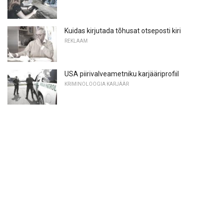
Kuidas kirjutada tõhusat otseposti kiri
REKLAAM
USA piirivalveametniku karjääriprofiil
KRIMINOLOOGIA KARJÄÄR