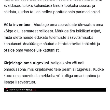
avaldused tuleks kohandada kindla töökoha suunas ja
näidata, kuidas teil on selles positsioonis parimad asjad.
Võta inventuur
. Alustage oma saavutuste ülevaates oma
kõige olulisematest rollidest. Märkige ära isiklikud asjad,
mida olete nende edukate tulemuste saavutamiseks
kasutanud. Analüüsige nõutud sihtotstarbelisi töökohti ja
otsige oma varade üle kattumist.
Kirjeldage oma tugevusi.
Valige kolm või neli
omadussõna, mis kirjeldavad teie peamisi tugevusi. Kudke
koos oma soovitud ametikoha või rolliga omadussõnu ja
lisage lisaväärtust.