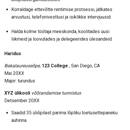
Korraldage ettevõtte rentimise protsessi, jätkates
arvustusi, telefonivestlusi ja isiklikke intervjuusid.
Halda kolme töötaja meeskonda, koolitades uusi
liikmeid ja loovutades ja delegeerides ülesandeid.
Haridus
Bakalaureuseõpe,
123 College
, San Diego, CA
Mai 20XX
Major: turundus
XYZ ülikooli
võõrandamise tunnistus
Detsember 20XX
Saadid 35 üliõpilast parima lõpliku toetusettepaneku
auhinna.