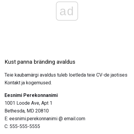
ad
Kust panna bränding avaldus
Teie kaubamärgi avaldus tuleb loetleda teie CV-de jaotises
Kontakt ja kogemused.
Eesnimi Perekonnanimi
1001 Loode Ave, Apt 1
Bethesda, MD 20810
E: eesnimi.perekonnanimi @ email.com
C: 555-555-5555