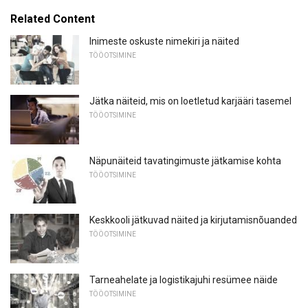
Related Content
Inimeste oskuste nimekiri ja näited
TÖÖOTSIMINE
Jätka näiteid, mis on loetletud karjääri tasemel
TÖÖOTSIMINE
Näpunäiteid tavatingimuste jätkamise kohta
TÖÖOTSIMINE
Keskkooli jätkuvad näited ja kirjutamisnõuanded
TÖÖOTSIMINE
Tarneahelate ja logistikajuhi resümee näide
TÖÖOTSIMINE