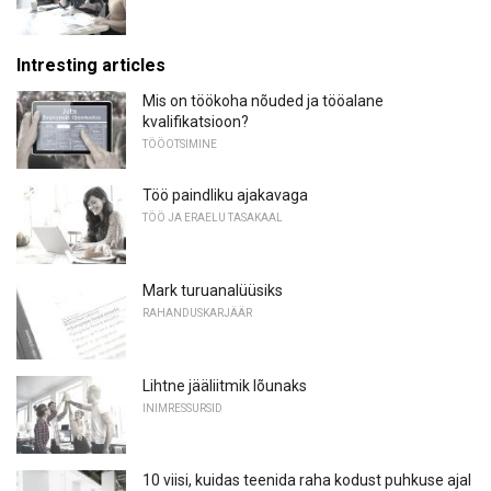
Intresting articles
Mis on töökoha nõuded ja tööalane
kvalifikatsioon?
TÖÖOTSIMINE
Töö paindliku ajakavaga
TÖÖ JA ERAELU TASAKAAL
Mark turuanalüüsiks
RAHANDUSKARJÄÄR
Lihtne jääliitmik lõunaks
INIMRESSURSID
10 viisi, kuidas teenida raha kodust puhkuse ajal