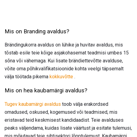
Mis on Branding avaldus?
Brändingukorra avaldus on lühike ja huvitav avaldus, mis
tõstab esile teie kõige asjakohasemat teadmisi umbes 15
sõna või vähemaga. Kui lisate brändiettevõtte avalduse,
võite oma põhikvalifikatsioonide kohta veelgi täpsemalt
välja töötada pikema
kokkuvõtte
.
Mis on hea kaubamärgi avaldus?
Tugev kaubamärgi avaldus
toob välja erakordsed
omadused, oskused, kogemused või teadmised, mis
eristavad teid keskmisest kandidaadist. Teie avalduses
peaks väljendama, kuidas lisate väärtust ja esitate tulemusi,
mis mõjutavad teie sihtisektori lõpptulemust. Kaubamärgi