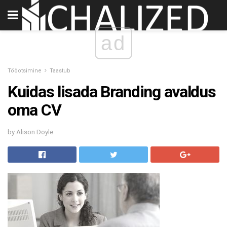
ad
Tööotsimine
Taastub
Kuidas lisada Branding avaldus
oma CV
by Alison Doyle