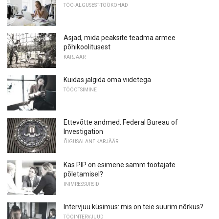
TÖÖ-ALGUSEST-TÖÖKOHAD
Asjad, mida peaksite teadma armee
põhikoolitusest
KARJÄÄR
Kuidas jälgida oma viidetega
TÖÖOTSIMINE
Ettevõtte andmed: Federal Bureau of
Investigation
ÕIGUSALANE KARJÄÄR
Kas PIP on esimene samm töötajate
põletamisel?
INIMRESSURSID
Intervjuu küsimus: mis on teie suurim nõrkus?
TÖÖINTERVJUUD