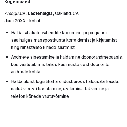
Kogemused
Arenguabi
,
Lastehaigla,
Oakland, CA
Juuli 20XX - kohal
Halda rahaliste vahendite kogumise jõupingutusi,
sealhulgas masspostituste korraldamist ja kirjutamist
ning rahastajate kirjade saatmist.
Andmete sisestamine ja haldamine doonorandmebaasis;
kes vastutab mis tahes küsimuste eest doonorite
andmete kohta.
Halda üldist logistikat arendusbüroos haldusabi kaudu,
näiteks posti koostamine, esitamine, faksimine ja
telefonikõnede vastuvõtmine.