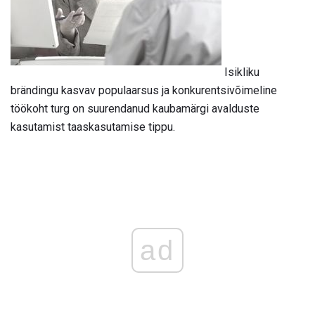
Isikliku
brändingu kasvav populaarsus ja konkurentsivõimeline
töökoht turg on suurendanud kaubamärgi avalduste
kasutamist taaskasutamise tippu.
ad