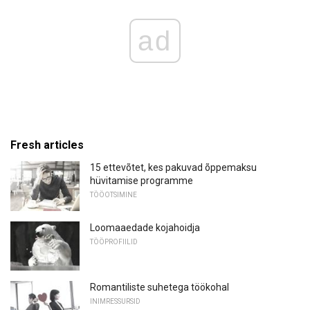
ad
Fresh articles
15 ettevõtet, kes pakuvad õppemaksu
hüvitamise programme
TÖÖOTSIMINE
Loomaaedade kojahoidja
TÖÖPROFIILID
Romantiliste suhetega töökohal
INIMRESSURSID