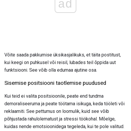
ad
Võite saada pakkumise üksikasjalikuks, et täita postitust,
kui keegi on puhkusel või reisil, lubades teil õppida uut
funktsiooni. See võib olla edumaa ajutine osa.
Sisemise positsiooni taotlemise puudused
Kui teid ei valita positsioonile, peate end tundma
demoraliseeruma ja peate töötama isikuga, keda tööleti või
reklaamiti. See pettumus on loomulik, kuid see võib
põhjustada rahulolematust ja stressi töökohal. Mõelge,
kuidas nende emotsioonidega tegeleda, kui te pole valitud.