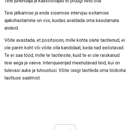
Teie juhendaja ja kaastöötajad ei pruugi neid olla.
Teie jätkamise ja enda sisemise intervjuu esitamise
ajakohastamine on viis, kuidas avaldada oma kasutamata
andeid.
Võite avastada, et positsioon, mille kohta olete taotlenud, ei
ole parim koht või võite olla kandidaat, keda nad eelistavad.
Te ei saa tööd, mille te taotlesite, kuid te ei ole raiskanud
teie aega ja vaeva. Intervjueerijad meenutavad teid, kui on
tulevasi auke ja tutvustusi. Võite isegi taotleda oma töökoha
taotluse saatmist.