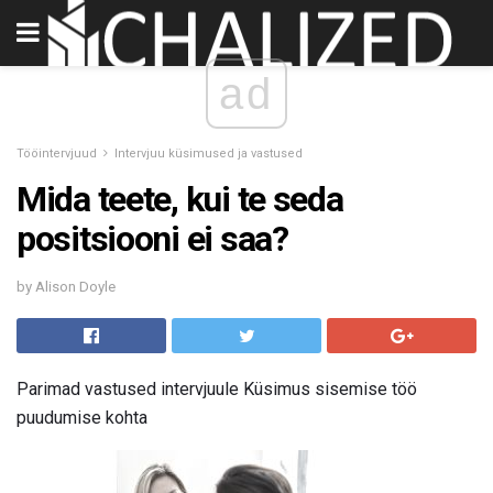
ad
Tööintervjuud
Intervjuu küsimused ja vastused
Mida teete, kui te seda
positsiooni ei saa?
by Alison Doyle
Parimad vastused intervjuule Küsimus sisemise töö
puudumise kohta