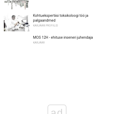
Kohtuekspertiisi toksikoloogi töö ja
palgaandmed
KARJÄÄRI PROFIILID
MOS 12H - ehituse inseneri juhendaja
KARJÄÄR
ad