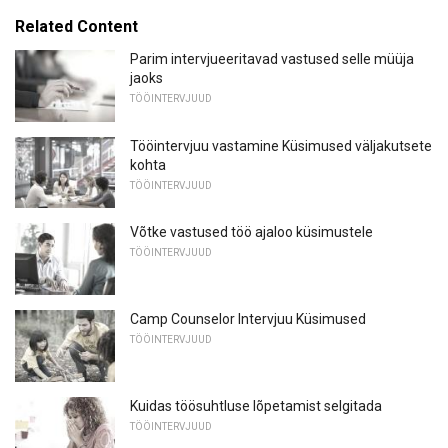
Related Content
Parim intervjueeritavad vastused selle müüja
jaoks
TÖÖINTERVJUUD
Tööintervjuu vastamine Küsimused väljakutsete
kohta
TÖÖINTERVJUUD
Võtke vastused töö ajaloo küsimustele
TÖÖINTERVJUUD
Camp Counselor Intervjuu Küsimused
TÖÖINTERVJUUD
Kuidas töösuhtluse lõpetamist selgitada
TÖÖINTERVJUUD