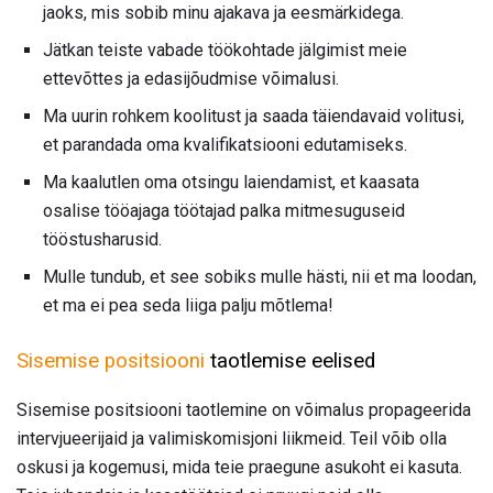
jaoks, mis sobib minu ajakava ja eesmärkidega.
Jätkan teiste vabade töökohtade jälgimist meie
ettevõttes ja edasijõudmise võimalusi.
Ma uurin rohkem koolitust ja saada täiendavaid volitusi,
et parandada oma kvalifikatsiooni edutamiseks.
Ma kaalutlen oma otsingu laiendamist, et kaasata
osalise tööajaga töötajad palka mitmesuguseid
tööstusharusid.
Mulle tundub, et see sobiks mulle hästi, nii et ma loodan,
et ma ei pea seda liiga palju mõtlema!
Sisemise positsiooni
taotlemise eelised
Sisemise positsiooni taotlemine on võimalus propageerida
intervjueerijaid ja valimiskomisjoni liikmeid. Teil võib olla
oskusi ja kogemusi, mida teie praegune asukoht ei kasuta.