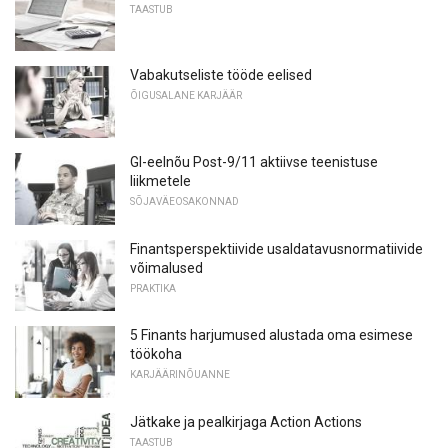
TAASTUB
Vabakutseliste tööde eelised
ÕIGUSALANE KARJÄÄR
GI-eelnõu Post-9/11 aktiivse teenistuse
liikmetele
SÕJAVÄEOSAKONNAD
Finantsperspektiivide usaldatavusnormatiivide
võimalused
PRAKTIKA
5 Finants harjumused alustada oma esimese
töökoha
KARJÄÄRINÕUANNE
Jätkake ja pealkirjaga Action Actions
TAASTUB