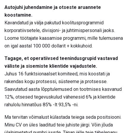
Autojuhi juhendamine ja otseste aruannete
koostamine.
Kavandatud ja välja pakutud koolitusprogrammid
korporatiivsetele, divisjoni- ja juhtimispersonali jaoks.
Loome töötajate kaasamise programmi, mille tulemusena
on igal aastal 100 000 dollarit + kokkuhoid.
Tagage, et operatiivsed teenindusgrupid vastavad
väliste ja sisemiste klientide vajadustele.
Juhus 16 funktsionaalset komiteed, mis koostati ja
rakendas kogu protsessi, süsteeme ja protsesse.
Saavutatud aasta lõpptulemused on tootmises kasvanud
12%, otsesed tegevuskulud vähenesid 6% ja klientide
rahulolu hinnatõus 85% -lt 93,5% -ni.
Ma tervitan võimalust külastada teiega seda positsiooni.
Minu CV on üles laaditud teie juhiste järgi. Võin jõuda
ülalnimetatud numbri juurde. Tänan jälle teie tähelepanu