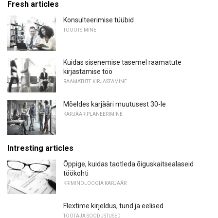
Fresh articles
Konsulteerimise tüübid
TÖÖOTSIMINE
Kuidas sisenemise tasemel raamatute
kirjastamise töö
RAAMATUTE KIRJASTAMINE
Mõeldes karjääri muutusest 30-le
KARJÄÄRIPLANEERIMINE
Intresting articles
Õppige, kuidas taotleda õiguskaitsealaseid
töökohti
KRIMINOLOOGIA KARJÄÄR
Flextime kirjeldus, tund ja eelised
TÖÖTAJA SOODUSTUSED