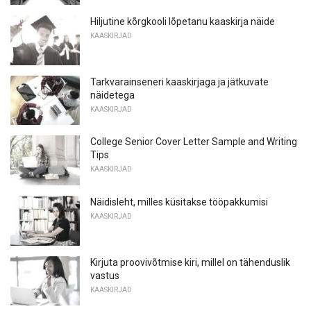
Hiljutine kõrgkooli lõpetanu kaaskirja näide
KAASKIRJAD
Tarkvarainseneri kaaskirjaga ja jätkuvate
näidetega
KAASKIRJAD
College Senior Cover Letter Sample and Writing
Tips
KAASKIRJAD
Näidisleht, milles küsitakse tööpakkumisi
KAASKIRJAD
Kirjuta proovivõtmise kiri, millel on tähenduslik
vastus
KAASKIRJAD