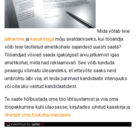
Mida võtab teie
jätkamine
ja
kaaskirjaga
mõju avaldamiseks, kui tööandja
võib teie taotletud ametikohale sajandeid uuesti saata?
Tööandjad võivad saada igakülgset arvu jätkamist igas
ametikohal, mida nad reklaamivad. See võib tunduda
peaaegu võimatu ülesandeks, et ettevõte saaks neid
umbrohtu läbi viia, et leida parimaid kandidaate intervjuuks
või olla üks valitud kandidaatidest.
Te saate hõlbustada oma töö lihtsustamist ja viia oma
tööpakkumine kuhi ülaosasse, kirjutades sihitud kaaskirja ja
tihedalt oma töökoha mandaate
.