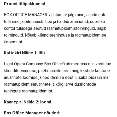
Proovi tööpakkumist
BOX OFFICE MANAGER. Juhtumite jälgimine, sündmuste
tellimine ja piletimüük. Loo ja haldab aruandeid, sooritab
kontorituludega seotud raamatupidamistoiminguid, jälgib
toiminguid. Nõuab klienditeeninduse ja raamatupidamise
kogemust.
Kattekiri Näide 1: lõik
Light Opera Company Box Office'i abimeesina olin vastutav
klienditeeninduse, piletimüüjate eest ning kastide kontode
aruannete loomise ja hooldamise eest. Lisaks pidasin ma
raamatupidamisaruannete ja kõigi arvelduskontode
tehingute raamatupidamist.
Kaanepiri Näide 2: loend
Box Office Manager nõuded: