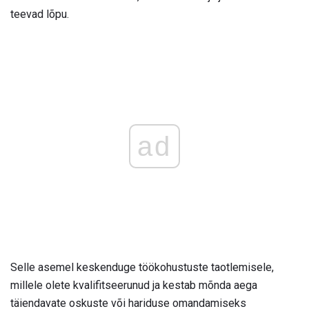
teevad lõpu.
ad
Selle asemel keskenduge töökohustuste taotlemisele,
millele olete kvalifitseerunud ja kestab mõnda aega
täiendavate oskuste või hariduse omandamiseks