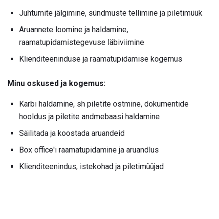
Juhtumite jälgimine, sündmuste tellimine ja piletimüük
Aruannete loomine ja haldamine,
raamatupidamistegevuse läbiviimine
Klienditeeninduse ja raamatupidamise kogemus
Minu oskused ja kogemus:
Karbi haldamine, sh piletite ostmine, dokumentide
hooldus ja piletite andmebaasi haldamine
Säilitada ja koostada aruandeid
Box office'i raamatupidamine ja aruandlus
Klienditeenindus, istekohad ja piletimüüjad