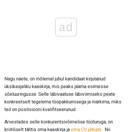
ad
Nagu näete, on mõlemal juhul kandidaat kirjutanud
üksikasjaliku kaaskirja, mis peaks jääma esimesse
sõeluuringusse. Selle läbivaatuse läbiviimiseks peate
konkreetselt tegelema tööpakkumisega ja märkima, miks
teil on positsiooni kvalifitseerunud.
Arvestades selle konkurentsivõimelise tööturuga, on
kriitiliselt tähtis oma kaaskirja ja
oma CV jätkata
. Nii