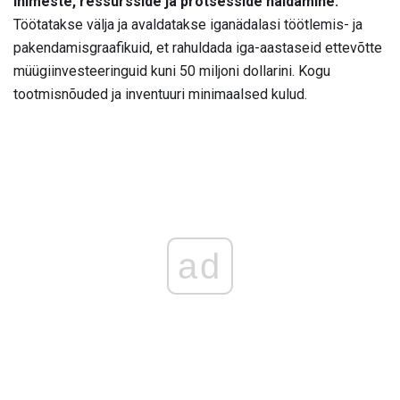
Inimeste, ressursside ja protsesside haldamine.
Töötatakse välja ja avaldatakse iganädalasi töötlemis- ja
pakendamisgraafikuid, et rahuldada iga-aastaseid ettevõtte
müügiinvesteeringuid kuni 50 miljoni dollarini. Kogu
tootmisnõuded ja inventuuri minimaalsed kulud.
ad