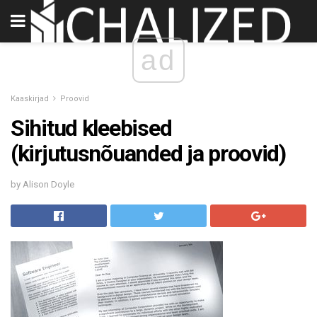
ad
Kaaskirjad
Proovid
Sihitud kleebised
(kirjutusnõuanded ja proovid)
by Alison Doyle