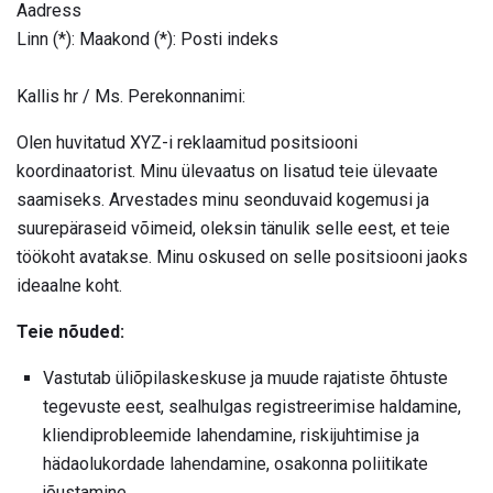
Aadress
Linn (*): Maakond (*): Posti indeks
Kallis hr / Ms. Perekonnanimi:
Olen huvitatud XYZ-i reklaamitud positsiooni
koordinaatorist. Minu ülevaatus on lisatud teie ülevaate
saamiseks. Arvestades minu seonduvaid kogemusi ja
suurepäraseid võimeid, oleksin tänulik selle eest, et teie
töökoht avatakse. Minu oskused on selle positsiooni jaoks
ideaalne koht.
Teie nõuded:
Vastutab üliõpilaskeskuse ja muude rajatiste õhtuste
tegevuste eest, sealhulgas registreerimise haldamine,
kliendiprobleemide lahendamine, riskijuhtimise ja
hädaolukordade lahendamine, osakonna poliitikate
jõustamine.