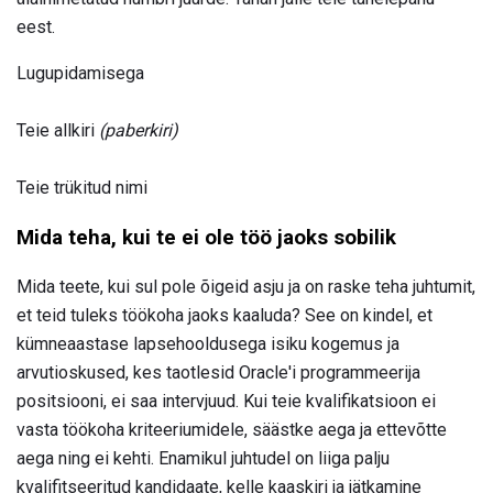
eest.
Lugupidamisega
Teie allkiri
(paberkiri)
Teie trükitud nimi
Mida teha, kui te ei ole töö jaoks sobilik
Mida teete, kui sul pole õigeid asju ja on raske teha juhtumit,
et teid tuleks töökoha jaoks kaaluda? See on kindel, et
kümneaastase lapsehooldusega isiku kogemus ja
arvutioskused, kes taotlesid Oracle'i programmeerija
positsiooni, ei saa intervjuud. Kui teie kvalifikatsioon ei
vasta töökoha kriteeriumidele, säästke aega ja ettevõtte
aega ning ei kehti. Enamikul juhtudel on liiga palju
kvalifitseeritud kandidaate, kelle kaaskiri ja jätkamine