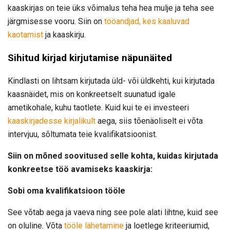
kaaskirjas on teie üks võimalus teha hea mulje ja teha see
järgmisesse vooru. Siin on
tööandjad, kes kaaluvad
kaotamist
ja kaaskirju.
Sihitud kirjad kirjutamise näpunäited
Kindlasti on lihtsam kirjutada üld- või üldkehti, kui kirjutada
kaasnäidet, mis on konkreetselt suunatud igale
ametikohale, kuhu taotlete. Kuid kui te ei investeeri
kaaskirjadesse kirjalikult
aega, siis tõenäoliselt ei võta
intervjuu, sõltumata teie kvalifikatsioonist.
Siin on mõned soovitused selle kohta, kuidas kirjutada
konkreetse töö avamiseks kaaskirja:
Sobi oma kvalifikatsioon tööle
See võtab aega ja vaeva ning see pole alati lihtne, kuid see
on oluline. Võta
tööle lähetamine
ja loetlege kriteeriumid,