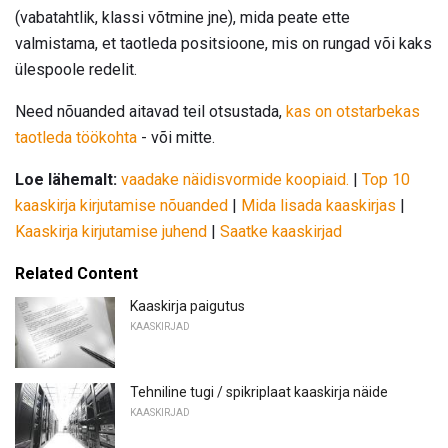
(vabatahtlik, klassi võtmine jne), mida peate ette
valmistama, et taotleda positsioone, mis on rungad või kaks
ülespoole redelit.
Need nõuanded aitavad teil otsustada,
kas on otstarbekas
taotleda töökohta
- või mitte.
Loe lähemalt:
vaadake näidisvormide koopiaid.
|
Top 10
kaaskirja kirjutamise nõuanded
|
Mida lisada kaaskirjas
|
Kaaskirja kirjutamise juhend
|
Saatke kaaskirjad
Related Content
Kaaskirja paigutus
KAASKIRJAD
Tehniline tugi / spikriplaat kaaskirja näide
KAASKIRJAD