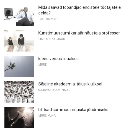
Mida saavad tööandjad endistele töötajatele
öelda?
TÖÖOTSIMINE
Kunstimuuseumi karjäärinõustaja professor
FINE ART KARJÄÄR
Ideed versus reaalsus
MÜÜK
Sõjaline akadeemia: täiuslik ülikool
SÕJAVÄEOSAKONNAD
Lihtsad sammud muusika jõudmiseks
MUUSIKUNA