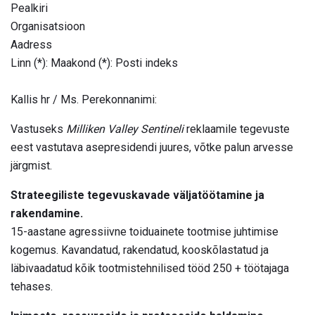
Pealkiri
Organisatsioon
Aadress
Linn (*): Maakond (*): Posti indeks
Kallis hr / Ms. Perekonnanimi:
Vastuseks
Milliken Valley Sentineli
reklaamile tegevuste
eest vastutava asepresidendi juures, võtke palun arvesse
järgmist.
Strateegiliste tegevuskavade väljatöötamine ja
rakendamine.
15-aastane agressiivne toiduainete tootmise juhtimise
kogemus. Kavandatud, rakendatud, kooskõlastatud ja
läbivaadatud kõik tootmistehnilised tööd 250 + töötajaga
tehases.