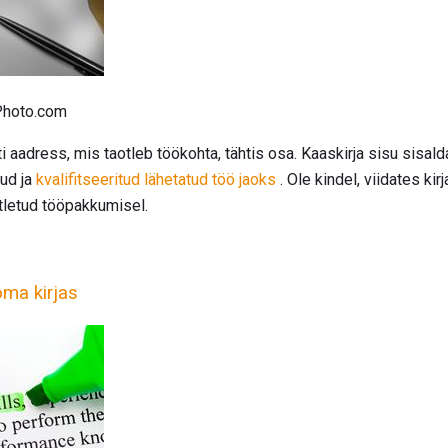
kPhoto.com
 aadress, mis taotleb töökohta, tähtis osa. Kaaskirja sisu sisal
tud ja
kvalifitseeritud lähetatud töö jaoks
. Ole kindel, viidates ki
tletud tööpakkumisel.
ma kirjas