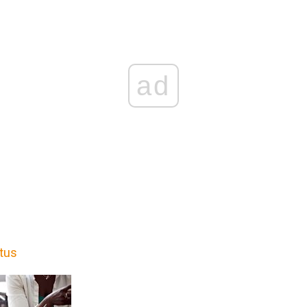
ad
itus