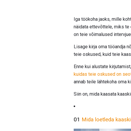
Iga töökoha jaoks, mille koh
näidata ettevõttele, miks t
on teie võimalused intervjue
Lisage kirja oma tööandja nõ
teie oskused, kuid teie kaa
Enne kui alustate kirjutamis
kuidas teie oskused on seo
annab teile lähtekoha oma ki
Siin on, mida kaasata kaask
01
Mida loetleda kaask