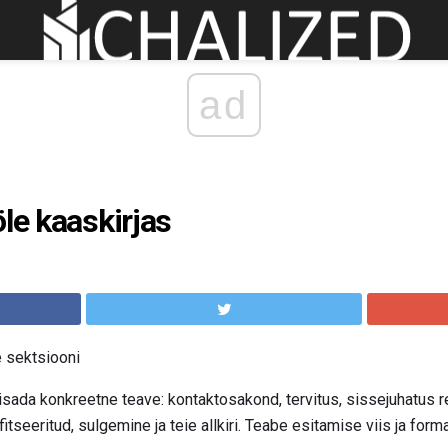
ad
öle kaaskirjas
e sektsiooni
isada konkreetne teave: kontaktosakond, tervitus, sissejuhatus re
fitseeritud, sulgemine ja teie allkiri. Teabe esitamise viis ja forma