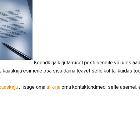
Koondkirja kirjutamisel postiloendile või üleslaa
s kaaskirja esimene osa sisaldama teavet selle kohta, kuidas tö
aaskirja
, lisage oma
allkirja
oma kontaktandmed, selle asemel, 