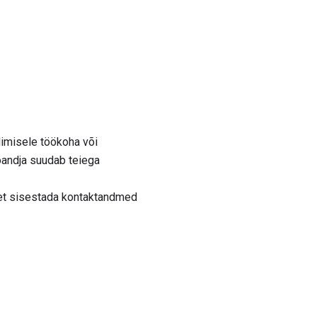
dimisele töökoha või
öandja suudab teiega
et sisestada kontaktandmed