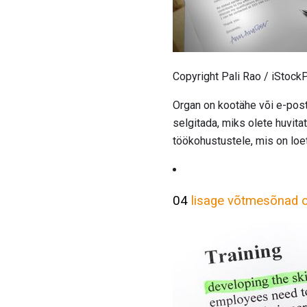
Copyright Pali Rao / iStoc
Organ on kootähe või e-posti
selgitada, miks olete huvita
töökohustustele, mis on loe
04
lisage võtmesõnad o