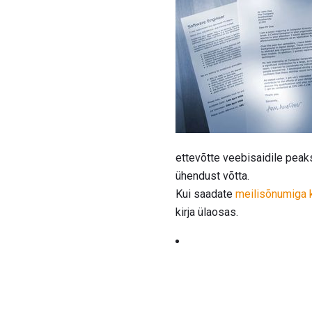
ettevõtte veebisaidile peak
ühendust võtta.
Kui saadate
meilisõnumiga k
kirja ülaosas.