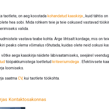
ta taotlete, on aeg koostada
kohandatud kaaskirja
, kuid tähtis on
e olete hea sobi. Mida rohkem teie ja teie oskused vastavad töök
erimiseks valida.
udmistele vastava teabe kohta. Ärge lihtsalt kordage, mis on tei
skiri peaks olema võimalus rõhutada, kuidas olete neid oskusi ka
t, võtke aega kaaskirja näidete läbivaatamiseks, seejärel veenduge,
tud
tööpakkumistega loetletud
kriteeriumidega
. Efektiivsete ka
rja loomiseks.
irja saatma
CV,
kui taotlete töökohta.
irjas Kontaktosakonnas