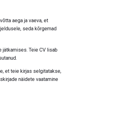
 võtta aega ja vaeva, et
irjeldusele, seda kõrgemad
e jätkamises. Teie CV lisab
sutanud.
 et teie kirjas selgitatakse,
askirjade näidete vaatamine