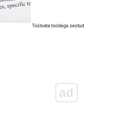
Tööloata töödega seotud
ad