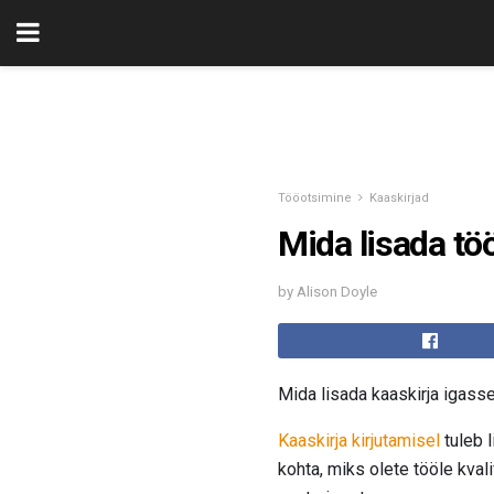
Tööotsimine
Kaaskirjad
Mida lisada tö
by Alison Doyle
Mida lisada kaaskirja igass
Kaaskirja kirjutamisel
tuleb l
kohta, miks olete tööle kvali