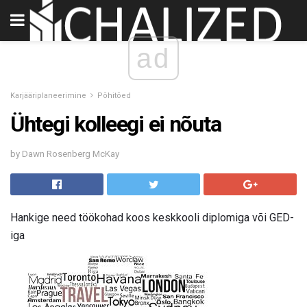
ad
Karjääriplaneerimine
Põhitõed
Ühtegi kolleegi ei nõuta
by Dawn Rosenberg McKay
Hankige need töökohad koos keskkooli diplomiga või GED-
iga