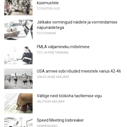
küsimustele
TÖÖINTERVJUUD
Jätkake vorminguid näidete ja vormindamise
näpunäidetega
TÖÖOTSIMINE
FMLA väljamineku mõistmine
TÖÖ JA PERE TASAKAAL
USA armee sobi nõuded meestele vanus 42-46
USA SÕJAVÄE KARJÄÄR
Vältige neid töökoha taotlemise vigu
VALITSUSE KARJÄÄR
Speed ​​Meeting Icebreaker
INIMRESSURSID