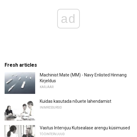
ad
Fresh articles
Machinist Mate (MM) - Navy Enlisted Hinnang
Kirjeldus
KARJÄÄR
Kuidas kasutada nõuete lahendamist
INIMRESSURSID
Vastus Intervjuu Kutsealase arengu küsimused
TÖÖINTERVJUUD