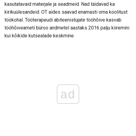
kasutatavaid materjale ja seadmeid. Nad täidavad ka
kirikuülesandeid. OT aides saavad enamasti oma koolitust
töökohal. Tööterapeudi abiteenistujate tööhõive kasvab
tööhõiveameti büroo andmetel aastaks 2016 palju kiiremini
kui kõikide kutsealade keskmine.
ad