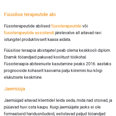
Füüsilise terapeutide abi
Füsioterapeutide abilised
füsioterapeutide
või
füsioterapeutide assistendi
järelevalve all aitavad ravi
istungitel produktiivselt kaasa aidata.
Füüsilise teraapia abistajatel peab olema keskkooli diplom.
Enamik tööandjaid pakuvad koolitust töökohal.
Füsioteraapia abiteenuste kasutamine peaks 2016. aastaks
prognooside kohaselt kasvama palju kiiremini kui kõigi
elukutsete keskmine.
Jaemüüja
Jaemüüjad aitavad klientidel leida seda, mida nad otsivad, ja
püüavad huvi osta kaupu. Kuigi jaemüüjate jaoks ei ole
formaalseid haridusnõudeid, eelistavad paljud tööandjad