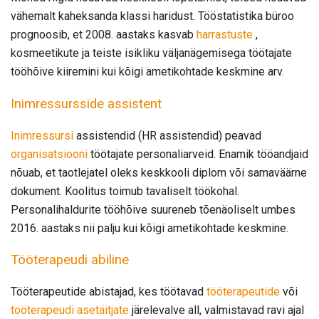
vähemalt kaheksanda klassi haridust. Tööstatistika büroo
prognoosib, et 2008. aastaks kasvab
harrastuste
,
kosmeetikute ja teiste isikliku väljanägemisega töötajate
tööhõive kiiremini kui kõigi ametikohtade keskmine arv.
Inimressursside assistent
Inimressursi
assistendid (HR assistendid) peavad
organisatsiooni
töötajate personaliarveid. Enamik tööandjaid
nõuab, et taotlejatel oleks keskkooli diplom või samaväärne
dokument. Koolitus toimub tavaliselt töökohal.
Personalihaldurite tööhõive suureneb tõenäoliselt umbes
2016. aastaks nii palju kui kõigi ametikohtade keskmine.
Tööterapeudi abiline
Tööterapeutide abistajad, kes töötavad
tööterapeutide
või
tööterapeudi asetäitjate
järelevalve all, valmistavad ravi ajal