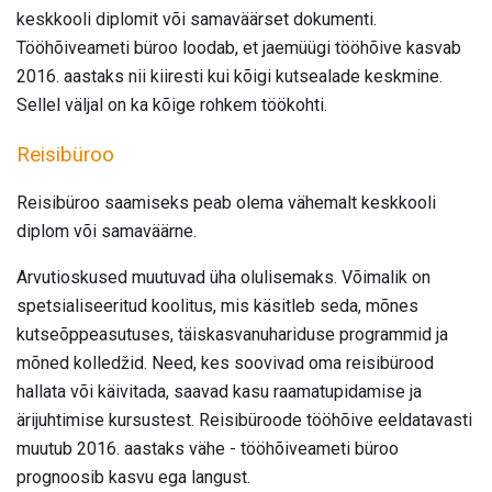
keskkooli diplomit või samaväärset dokumenti.
Tööhõiveameti büroo loodab, et jaemüügi tööhõive kasvab
2016. aastaks nii kiiresti kui kõigi kutsealade keskmine.
Sellel väljal on ka kõige rohkem töökohti.
Reisibüroo
Reisibüroo saamiseks peab olema vähemalt keskkooli
diplom või samaväärne.
Arvutioskused muutuvad üha olulisemaks. Võimalik on
spetsialiseeritud koolitus, mis käsitleb seda, mõnes
kutseõppeasutuses, täiskasvanuhariduse programmid ja
mõned kolledžid. Need, kes soovivad oma reisibürood
hallata või käivitada, saavad kasu raamatupidamise ja
ärijuhtimise kursustest. Reisibüroode tööhõive eeldatavasti
muutub 2016. aastaks vähe - tööhõiveameti büroo
prognoosib kasvu ega langust.