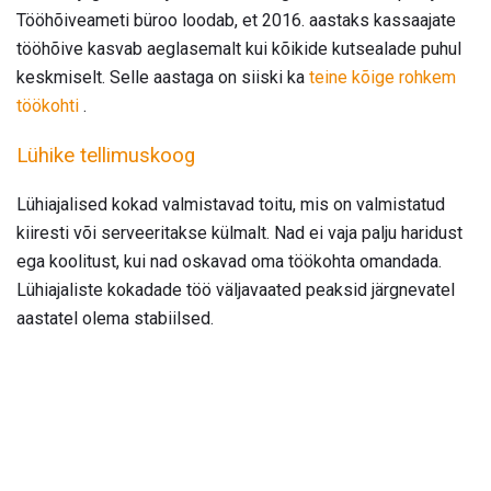
Tööhõiveameti büroo loodab, et 2016. aastaks kassaajate
tööhõive kasvab aeglasemalt kui kõikide kutsealade puhul
keskmiselt. Selle aastaga on siiski ka
teine ​​kõige rohkem
töökohti
.
Lühike tellimuskoog
Lühiajalised kokad valmistavad toitu, mis on valmistatud
kiiresti või serveeritakse külmalt. Nad ei vaja palju haridust
ega koolitust, kui nad oskavad oma töökohta omandada.
Lühiajaliste kokadade töö väljavaated peaksid järgnevatel
aastatel olema stabiilsed.