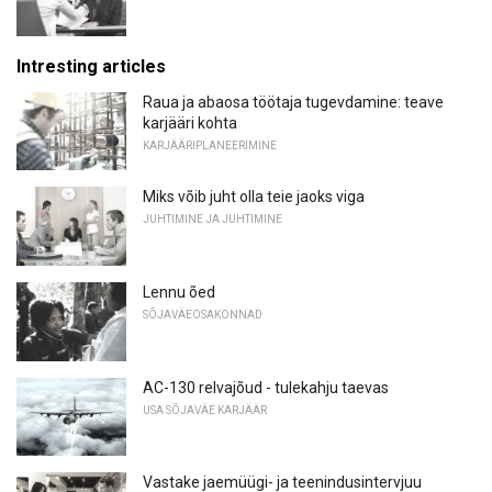
Intresting articles
Raua ja abaosa töötaja tugevdamine: teave
karjääri kohta
KARJÄÄRIPLANEERIMINE
Miks võib juht olla teie jaoks viga
JUHTIMINE JA JUHTIMINE
Lennu õed
SÕJAVÄEOSAKONNAD
AC-130 relvajõud - tulekahju taevas
USA SÕJAVÄE KARJÄÄR
Vastake jaemüügi- ja teenindusintervjuu