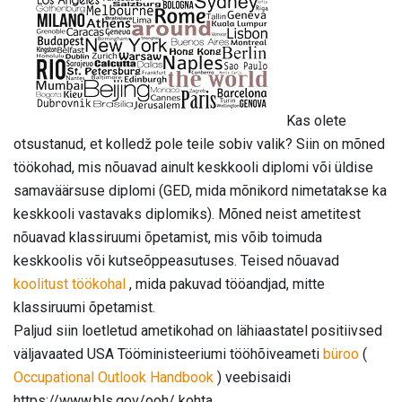
Kas olete
otsustanud, et kolledž pole teile sobiv valik? Siin on mõned
töökohad, mis nõuavad ainult keskkooli diplomi või üldise
samaväärsuse diplomi (GED, mida mõnikord nimetatakse ka
keskkooli vastavaks diplomiks). Mõned neist ametitest
nõuavad klassiruumi õpetamist, mis võib toimuda
keskkoolis või kutseõppeasutuses. Teised nõuavad
koolitust töökohal
, mida pakuvad tööandjad, mitte
klassiruumi õpetamist.
Paljud siin loetletud ametikohad on lähiaastatel positiivsed
väljavaated USA Tööministeeriumi tööhõiveameti
büroo
(
Occupational Outlook Handbook
) veebisaidi
https://www.bls.gov/ooh/ kohta.