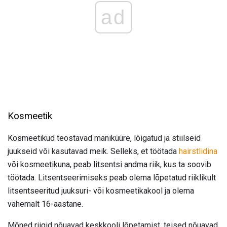
ad
Kosmeetik
Kosmeetikud teostavad maniküüre, lõigatud ja stiilseid
juukseid või kasutavad meik. Selleks, et töötada
hairstlidina
või kosmeetikuna, peab litsentsi andma riik, kus ta soovib
töötada. Litsentseerimiseks peab olema lõpetatud riiklikult
litsentseeritud juuksuri- või kosmeetikakool ja olema
vähemalt 16-aastane.
Mõned riigid nõuavad keskkooli lõpetamist, teised nõuavad