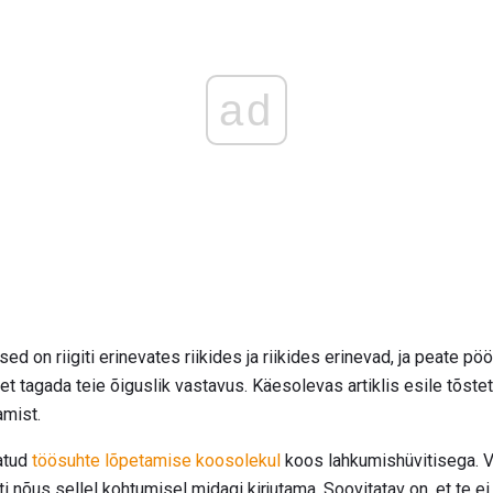
ad
 on riigiti erinevates riikides ja riikides erinevad, ja peate pö
et tagada teie õiguslik vastavus. Käesolevas artiklis esile tõst
amist.
atud
töösuhte lõpetamise koosolekul
koos lahkumishüvitisega. V
ti nõus sellel kohtumisel midagi kirjutama. Soovitatav on, et te e