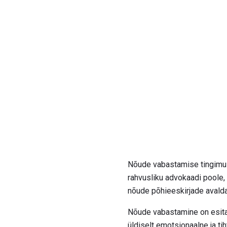
Nõude vabastamise tingimused
rahvusliku advokaadi poole, 
nõude põhieeskirjade avald
Nõude vabastamine on esit
üldiselt emotsionaalne ja tih