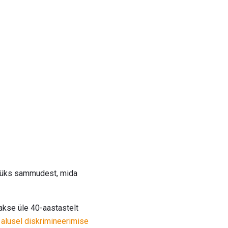
n üks sammudest, mida
akse üle 40-aastastelt
alusel diskrimineerimise