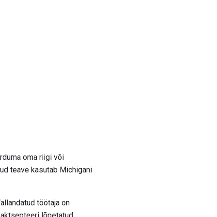
örduma oma riigi või
etud teave kasutab Michigani
allandatud töötaja on
i aktsepteeri lõpetatud