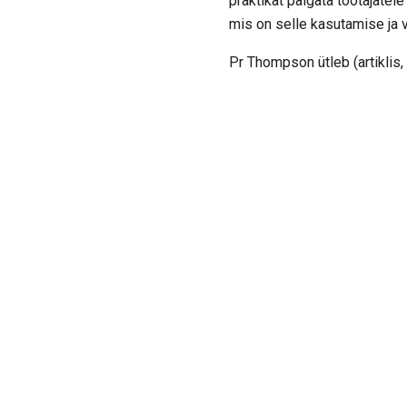
praktikat palgata töötajatel
mis on selle kasutamise ja 
Pr Thompson ütleb (artiklis,