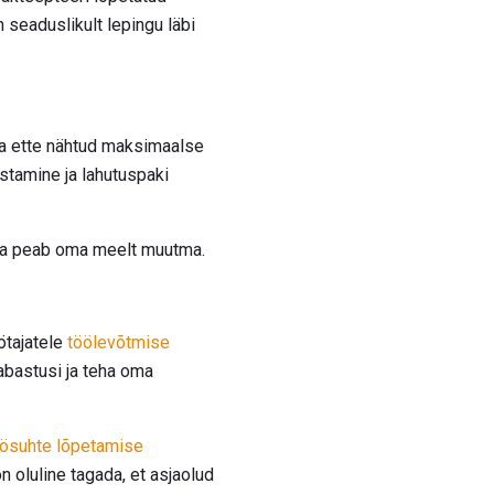
n seaduslikult lepingu läbi
ga ette nähtud maksimaalse
astamine ja lahutuspaki
taja peab oma meelt muutma.
ötajatele
töölevõtmise
abastusi ja teha oma
öösuhte lõpetamise
on oluline tagada, et asjaolud