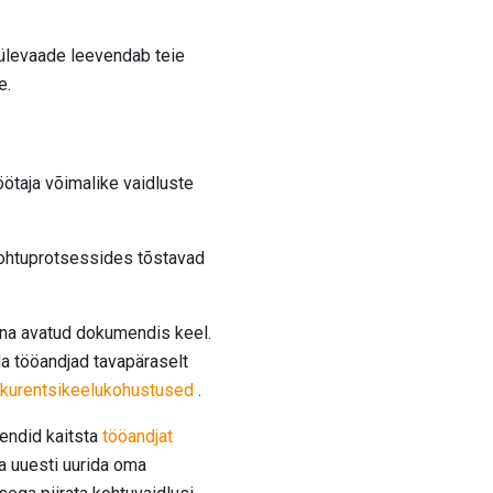
 ülevaade leevendab teie
e.
öötaja võimalike vaidluste
ohtuprotsessides tõstavad
elena avatud dokumendis keel.
a tööandjad tavapäraselt
kurentsikeelukohustused
.
endid kaitsta
tööandjat
a uuesti uurida oma