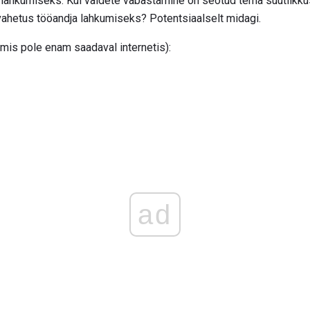
e lahkumiseks. Kui väidete vabastamine on seotud tema suutlikkus
vahetus tööandja lahkumiseks? Potentsiaalselt midagi.
 mis pole enam saadaval internetis):
ad