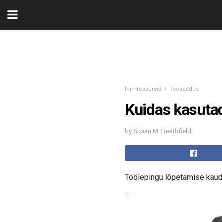
Inimressursid
Tööseadus
Kuidas kasuta
by Susan M. Heathfield
Töölepingu lõpetamise kaud