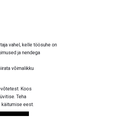
aja vahel, kelle töösuhe on
ngimused ja nendega
rata võimalikku
evõtetest. Koos
üvitise. Teha
a käitumise eest.