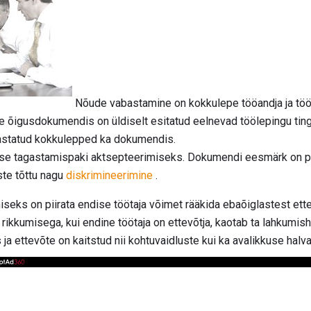
Nõude vabastamine on kokkulepe tööandja ja tööt
e õigusdokumendis on üldiselt esitatud eelnevad töölepingu ti
astatud kokkulepped ka dokumendis.
e tagastamispaki aktsepteerimiseks. Dokumendi eesmärk on pii
ste tõttu nagu
diskrimineerimine
.
seks on piirata endise töötaja võimet rääkida ebaõiglastest ett
rikkumisega, kui endine töötaja on ettevõtja, kaotab ta lahkumish
 ja ettevõte on kaitstud nii kohtuvaidluste kui ka avalikkuse halv