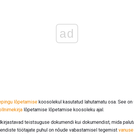
ad
epingu lõpetamise
koosolekul kasutatud lahutamatu osa. See o
llnimekirja
lõpetamise lõpetamise koosoleku ajal.
llkirjastavad teistsuguse dokumendi kui dokumendist, mida palut
te endiste töötajate puhul on nõude vabastamisel tegemist
vanuse 