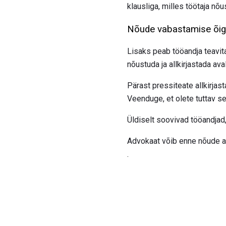
klausliga, milles töötaja nõ
Nõude vabastamise õigu
Lisaks peab tööandja teavita
nõustuda ja allkirjastada ava
Pärast pressiteate allkirjas
Veenduge, et olete tuttav se
Üldiselt soovivad tööandjad
Advokaat võib enne nõude al
.