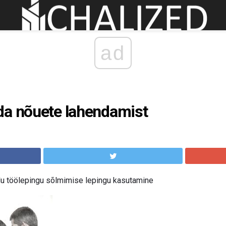
ad
da nõuete lahendamist
u töölepingu sõlmimise lepingu kasutamine