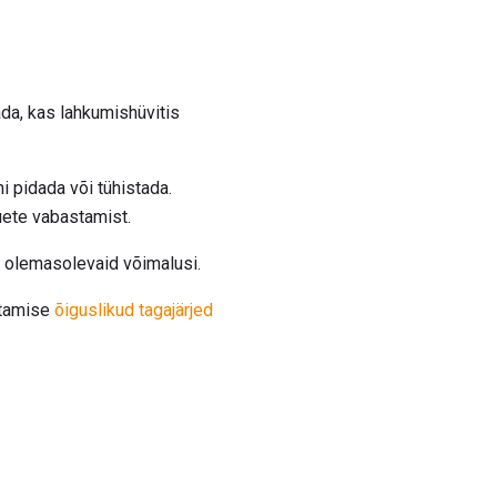
ada, kas lahkumishüvitis
i pidada või tühistada.
õuete vabastamist.
a olemasolevaid võimalusi.
stamise
õiguslikud tagajärjed