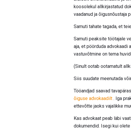
koosolekul allkirjastatud do
vaadanud ja õigusnõustaja 
Samuti tahate tagada, et te
Samuti peaksite töötajale v
aja, et pöörduda advokaadi a
vastuvõtmine on tema huvid
(Sinult ootab ootamatult al
Siis suudate meenutada võim
Tööandjad saavad tavapärase
õiguse advokaadilt
. Iga pr
ettevõtte jaoks vajalikke mu
Kas advokaat peab läbi vaat
dokumendid. Isegi kui olet