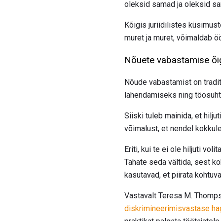
oleksid samad ja oleksid 
Kõigis juriidilistes küsimu
muret ja muret, võimaldab ö
Nõuete vabastamise õig
Nõude vabastamist on tradit
lahendamiseks ning töösuh
Siiski tuleb mainida, et hilj
võimalust, et nendel kokkule
Eriti, kui te ei ole hiljuti 
Tahate seda vältida, sest k
kasutavad, et piirata kohtu
Vastavalt Teresa M. Thompso
diskrimineerimisvastase ha