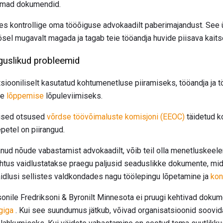
samad dokumendid.
stes kontrollige oma tööõiguse advokaadilt paberimajandust. See
ösel mugavalt magada ja tagab teie tööandja huvide piisava kaits
uslikud probleemid
siooniliselt kasutatud kohtumenetluse piiramiseks, tööandja ja t
te
lõppemise
lõpuleviimiseks.
utised otsused
võrdse töövõimaluste komisjoni (EEOC)
täidetud k
petel on piirangud.
volitanud nõude vabastamist advokaadilt, võib teil olla menetluske
ohtus vaidlustatakse praegu paljusid seaduslikke dokumente, mid
vaidlusi sellistes valdkondades nagu töölepingu lõpetamine ja
kon
nile Fredriksoni & Byronilt Minnesota ei pruugi kehtivad dokum
giga
. Kui see suundumus jätkub, võivad organisatsioonid soovid