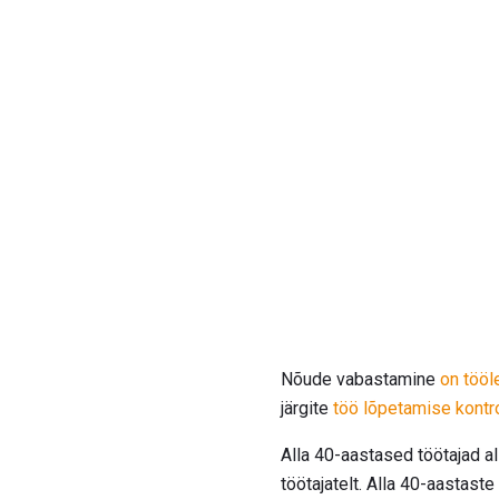
Nõude vabastamine
on tööl
järgite
töö lõpetamise kontro
Alla 40-aastased töötajad a
töötajatelt. Alla 40-aastas