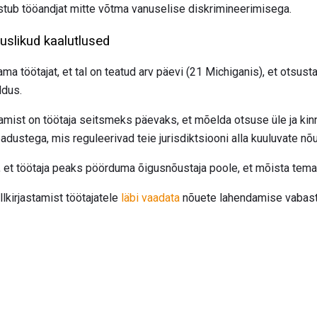
ustub tööandjat mitte võtma vanuselise diskrimineerimisega.
slikud kaalutlused
ma töötajat, et tal on teatud arv päevi (21 Michiganis), et otsust
ldus.
tamist on töötaja seitsmeks päevaks, et mõelda otsuse üle ja kinn
adustega, mis reguleerivad teie jurisdiktsiooni alla kuuluvate n
, et töötaja peaks pöörduma õigusnõustaja poole, et mõista tem
lkirjastamist töötajatele
läbi vaadata
nõuete lahendamise vaba