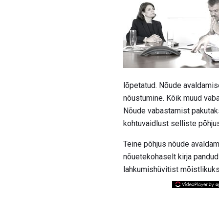
lõpetatud. Nõude avaldamis
nõustumine. Kõik muud vab
Nõude vabastamist pakutaks
kohtuvaidlust selliste põhju
Teine põhjus nõude avaldami
nõuetekohaselt kirja pandud 
lahkumishüvitist mõistlikuks