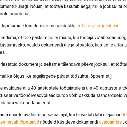
kumenti kunagi. Nõuan, et töötaja kasutab aega, mille jooksul ta o
poole pöörduma.
ie lõpetamise käsitlemine on seaduslik,
eetiline ja empaatiline
.
eenduma, et teie pakkumine ei muutu, kui töötaja võtab seaduse
bistamiseks, vaatab dokumendi üle ja otsustab, kas selle allkirj
es .
lkirjastatud dokument ja seitsme täiendava päeva jooksul, et töö
alike õiguslike tagajärgede pärast töösuhte lõppemist.)
 avalduse alla 40-aastastele töötajatele ja üle 40-aastastele tö
aktiseeriva tööhõiveadvokaadibüroo võib pakkuda standardseid v
udatusi väikese tasu eest.
ama nõuete avaldamise samal ajal, kui ta vaatab läbi ülejäänud
t
e
eelnevalt lõpetanud
nõudeid käsitleva dokumendi
avaldamise
, 