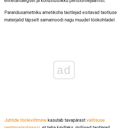
ennetähtaegset ja kohustuslikku pensionilejäämist.
Parandusametniku ametikoha taotlejad esitavad taotluse
materjalid täpselt samamoodi nagu muudel töökohtadel.
ad
Juhtide töölevõtmine
kasutab tavapärast
valitsuse
rentimisprotsessi,
et teha kindlaks, millised taotlejad