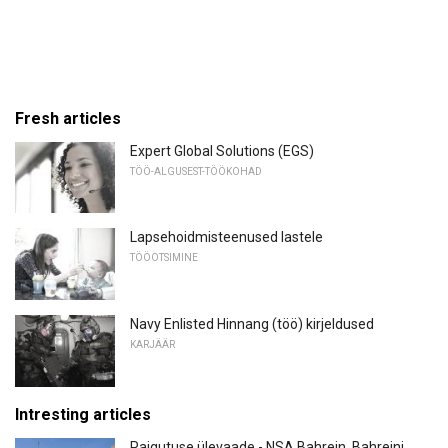
Fresh articles
Expert Global Solutions (EGS)
TÖÖ-ALGUSEST-TÖÖKOHAD
Lapsehoidmisteenused lastele
TÖÖOTSIMINE
Navy Enlisted Hinnang (töö) kirjeldused
KARJÄÄR
Intresting articles
Paigutuse ülevaade - NSA Bahrein, Bahreini