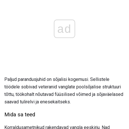
ad
Paljud parandusjuhid on sõjalisi kogemusi. Sellistele
töödele sobivad veteranid vanglate poolsõjalise struktuuri
tõttu, töökohalt nõutavad füüsilised võimed ja sõjaväelased
saavad tulirelvi ja enesekaitseks.
Mida sa teed
Korraldusametnikud rakendavad vangla eeskirju. Nad