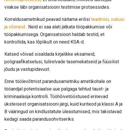
viiakse läbi organisatsiooni testimise protsessides.
Korraldusametnikud peavad näitama erilisi
teadmisi, oskusi
ja võimeid
. Neid ei saa alati jätkata tööpakkumise või
tööpakkumisega. Organisatsioon haldab testid, et
kontrollida, kas lõplikult on need KSA-d.
Katsed võivad sisaldada kirjalikke eksameid,
poligraafikatsetusi, tulirelvade tasemekatseid ja füüsilist
jõudu ja vastupidavust.
Enne töölevõtmist parandusametniku ametikohale on
tööandjal potentsiaalse uue palgaga tehtud taust- ja
kriminaalasja kontrolli. Tööhõivetööstused erinevad
üksteisest organisatsiooni järgi, kuid kuriteod ja klassi A ja
B vääringud on kindlustatute üleastumised, mis takistavad
kedagi saada parandusohvitseriks.