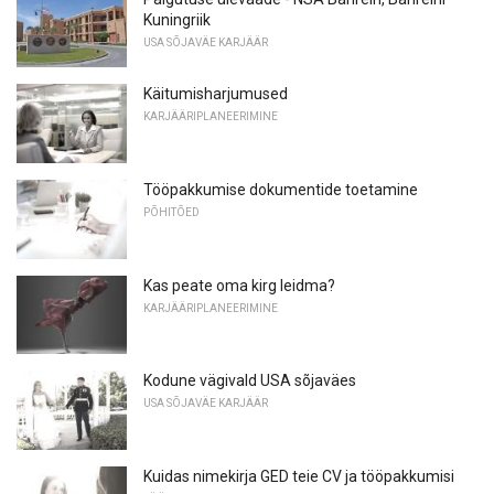
Kuningriik
USA SÕJAVÄE KARJÄÄR
Käitumisharjumused
KARJÄÄRIPLANEERIMINE
Tööpakkumise dokumentide toetamine
PÕHITÕED
Kas peate oma kirg leidma?
KARJÄÄRIPLANEERIMINE
Kodune vägivald USA sõjaväes
USA SÕJAVÄE KARJÄÄR
Kuidas nimekirja GED teie CV ja tööpakkumisi