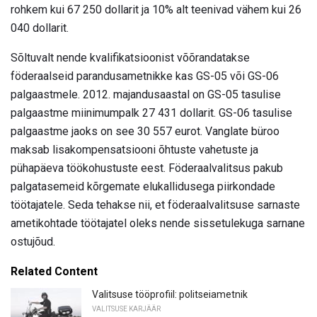
rohkem kui 67 250 dollarit ja 10% alt teenivad vähem kui 26
040 dollarit.
Sõltuvalt nende kvalifikatsioonist võõrandatakse
föderaalseid parandusametnikke kas GS-05 või GS-06
palgaastmele. 2012. majandusaastal on GS-05 tasulise
palgaastme miinimumpalk 27 431 dollarit. GS-06 tasulise
palgaastme jaoks on see 30 557 eurot. Vanglate büroo
maksab lisakompensatsiooni õhtuste vahetuste ja
pühapäeva töökohustuste eest. Föderaalvalitsus pakub
palgatasemeid kõrgemate elukallidusega piirkondade
töötajatele. Seda tehakse nii, et föderaalvalitsuse sarnaste
ametikohtade töötajatel oleks nende sissetulekuga sarnane
ostujõud.
Related Content
Valitsuse tööprofiil: politseiametnik
VALITSUSE KARJÄÄR