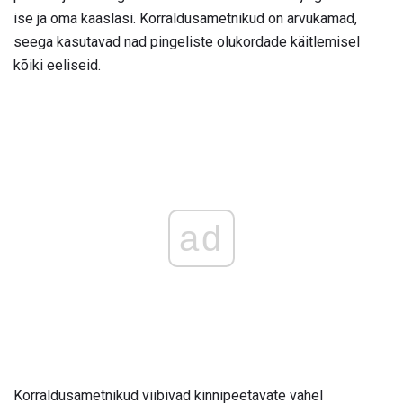
ise ja oma kaaslasi. Korraldusametnikud on arvukamad,
seega kasutavad nad pingeliste olukordade käitlemisel
kõiki eeliseid.
ad
Korraldusametnikud viibivad kinnipeetavate vahel