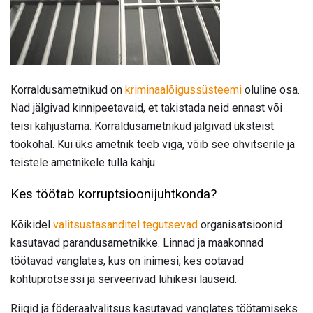
Korraldusametnikud on
kriminaalõigussüsteemi
oluline osa.
Nad jälgivad kinnipeetavaid, et takistada neid ennast või
teisi kahjustama. Korraldusametnikud jälgivad üksteist
töökohal. Kui üks ametnik teeb viga, võib see ohvitserile ja
teistele ametnikele tulla kahju.
Kes töötab korruptsioonijuhtkonda?
Kõikidel
valitsustasanditel tegutsevad
organisatsioonid
kasutavad parandusametnikke. Linnad ja maakonnad
töötavad vanglates, kus on inimesi, kes ootavad
kohtuprotsessi ja serveerivad lühikesi lauseid.
Riigid ja föderaalvalitsus kasutavad vanglates töötamiseks