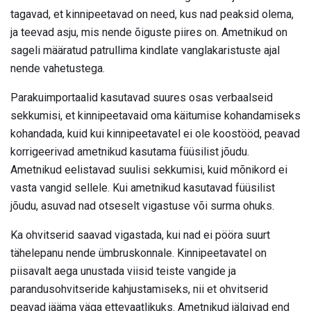
tagavad, et kinnipeetavad on need, kus nad peaksid olema,
ja teevad asju, mis nende õiguste piires on. Ametnikud on
sageli määratud patrullima kindlate vanglakaristuste ajal
nende vahetustega.
Parakuimportaalid kasutavad suures osas verbaalseid
sekkumisi, et kinnipeetavaid oma käitumise kohandamiseks
kohandada, kuid kui kinnipeetavatel ei ole koostööd, peavad
korrigeerivad ametnikud kasutama füüsilist jõudu.
Ametnikud eelistavad suulisi sekkumisi, kuid mõnikord ei
vasta vangid sellele. Kui ametnikud kasutavad füüsilist
jõudu, asuvad nad otseselt vigastuse või surma ohuks.
Ka ohvitserid saavad vigastada, kui nad ei pööra suurt
tähelepanu nende ümbruskonnale. Kinnipeetavatel on
piisavalt aega unustada viisid teiste vangide ja
parandusohvitseride kahjustamiseks, nii et ohvitserid
peavad jääma väga ettevaatlikuks. Ametnikud jälgivad end