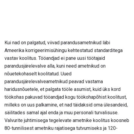
Kui nad on palgatud, viivad parandusametnikud läbi
Ameerika korrigeerimisühingu kehtestatud standarditega
vastav koolitus. Tööandjad ei pane uusi töötajaid
parandusjärelevalve alla, kuni need ametnikud on
nõuetekohaselt koolitatud. Uued
parandusjärelevalveametnikud peavad vastama
haridusnõuetele, et palgata tööle asumist, kuid üks kord
töökohas pakuvad tööandjad kogu töökohapõhist koolitust,
milleks on uus palkamine, et nad täidaksid oma ülesandeid,
säilitades samal ajal enda ja muu personali turvalisuse.
Valvurite juhtimisega tegelevate ametnike koolitus koosneb
80-tunnilisest ametniku rajatisega tutvumiseks ja 120-