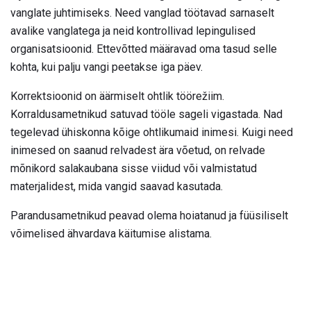
vanglate juhtimiseks. Need vanglad töötavad sarnaselt
avalike vanglatega ja neid kontrollivad lepingulised
organisatsioonid. Ettevõtted määravad oma tasud selle
kohta, kui palju vangi peetakse iga päev.
Korrektsioonid on äärmiselt ohtlik töörežiim.
Korraldusametnikud satuvad tööle sageli vigastada. Nad
tegelevad ühiskonna kõige ohtlikumaid inimesi. Kuigi need
inimesed on saanud relvadest ära võetud, on relvade
mõnikord salakaubana sisse viidud või valmistatud
materjalidest, mida vangid saavad kasutada.
Parandusametnikud peavad olema hoiatanud ja füüsiliselt
võimelised ähvardava käitumise alistama.