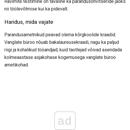
Ravimite testimine on tavaline ka parandusohvitseride jaoks
nii töölevõtmise kui ka pidevalt.
Haridus, mida vajate
Parandusametnikud peavad olema kõrgkoolide kraadid.
Vanglate büroo nõuab bakalaureusekraadi, nagu ka paljud
riigi ja kohalikud tööandjad; kuid taotlejad võivad asendada
kolmeaastase asjakohase kogemusega vanglate büroo
ametikohad.
ad