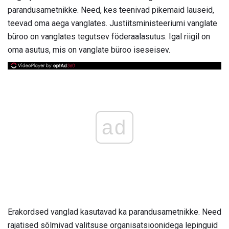
parandusametnikke. Need, kes teenivad pikemaid lauseid,
teevad oma aega vanglates. Justiitsministeeriumi vanglate
büroo on vanglates tegutsev föderaalasutus. Igal riigil on
oma asutus, mis on vanglate büroo iseseisev.
ad
Erakordsed vanglad kasutavad ka parandusametnikke. Need
rajatised sõlmivad valitsuse organisatsioonidega lepinguid