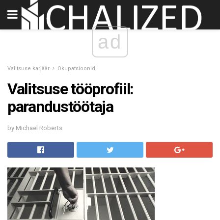
ad
Valitsuse karjäär
Okupatsioonid
Valitsuse tööprofiil:
parandustöötaja
by Michael Roberts