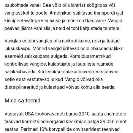
asukohtade vahel. See võib olla lahtrist söögitoas või
vanglast kohtu poole. Ametnikud säilitavad transpordi ajal
kinnipeetavatega visuaalse ja mõnikord käsivarre. Vangid
peavad jääma vahi alla ja neid ei tohi kahjustada teistele.
Vanglas ei tohi vanglas olla narkootikume, relvi ja teatud
luksuskaupu. Mõned vangid üritavad neid ebaseaduslikke
esemeid salakaubana sulgeda. Korraldusametnikud
kontrollivad vangide, külastajate ja füüsiliste ruumide
salakaubavedu. Kui leitakse salakaubavedu, vastutavad
selle eest vastutavad isikud. Vangid võivad olla
distsiplineeritud ja külastajad võivad kohtu alla seada.
Mida sa teenid
Vastavalt USA tööhõiveameti büroo 2010. aasta andmetele
tasuvad korrektsiooniorganid keskmise palga 39 020 eurot
aastas. Parimad 10% korvpallide ohvitseridest teenivad