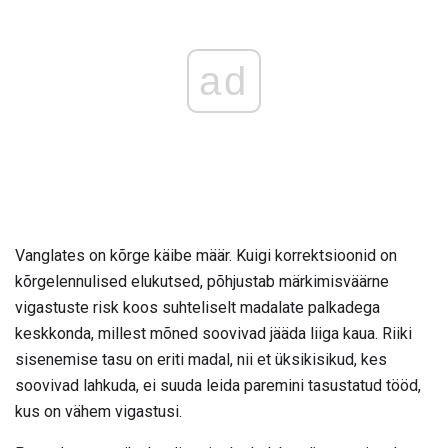
ad
Vanglates on kõrge käibe määr. Kuigi korrektsioonid on
kõrgelennulised elukutsed, põhjustab märkimisväärne
vigastuste risk koos suhteliselt madalate palkadega
keskkonda, millest mõned soovivad jääda liiga kaua. Riiki
sisenemise tasu on eriti madal, nii et üksikisikud, kes
soovivad lahkuda, ei suuda leida paremini tasustatud tööd,
kus on vähem vigastusi.