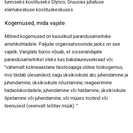
tunniseks koolituseks Glynco, Gruusias juhatuse
elamukeskuse koolituskeskuses.
Kogemused, mida vajate
Mõned kogemused on kasulikud parandusametnike
ametikohtadele. Paljude organisatsioonide jaoks on see
vajalik. Vanglate büroo nõuab, et sisserändajate
parandusametnikel oleks kas bakalaureusekraad või
"vähemalt kolmeaastane täistööajaga üldine töökogemus,
mis täidab ülesandeid, nagu üksikisikute abi, juhendamine ja
juhendamine; üksikisikute nõustamine; reageerimine
hädaolukordadele; juhendamine või haldamine; üksikisikute
õpetamine või juhendamine; või müües tooteid või
teenuseid (veenvalt tellitav müük). "