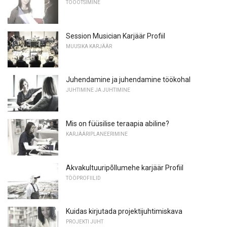
TÖÖOTSIMINE
Session Musician Karjäär Profiil
MUUSIKA KARJÄÄR
Juhendamine ja juhendamine töökohal
JUHTIMINE JA JUHTIMINE
Mis on füüsilise teraapia abiline?
KARJÄÄRIPLANEERIMINE
Akvakultuuripõllumehe karjäär Profiil
TÖÖPROFIILID
Kuidas kirjutada projektijuhtimiskava
PROJEKTI JUHT