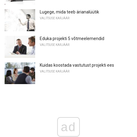
Lugege, mida teeb ärianalüütik
VALITSUSE KARJÄÄR
Eduka projekti 5 võtmeelemendid
VALITSUSE KARJÄÄR
Kuidas koostada vastutust projekti ees
VALITSUSE KARJÄÄR
ad