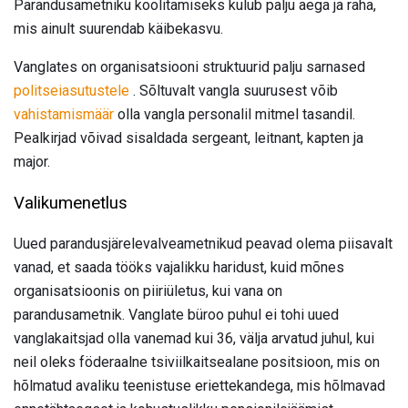
Parandusametniku koolitamiseks kulub palju aega ja raha,
mis ainult suurendab käibekasvu.
Vanglates on organisatsiooni struktuurid palju sarnased
politseiasutustele
. Sõltuvalt vangla suurusest võib
vahistamismäär
olla vangla personalil mitmel tasandil.
Pealkirjad võivad sisaldada sergeant, leitnant, kapten ja
major.
Valikumenetlus
Uued parandusjärelevalveametnikud peavad olema piisavalt
vanad, et saada tööks vajalikku haridust, kuid mõnes
organisatsioonis on piiriületus, kui vana on
parandusametnik. Vanglate büroo puhul ei tohi uued
vanglakaitsjad olla vanemad kui 36, välja arvatud juhul, kui
neil oleks föderaalne tsiviilkaitsealane positsioon, mis on
hõlmatud avaliku teenistuse eriettekandega, mis hõlmavad