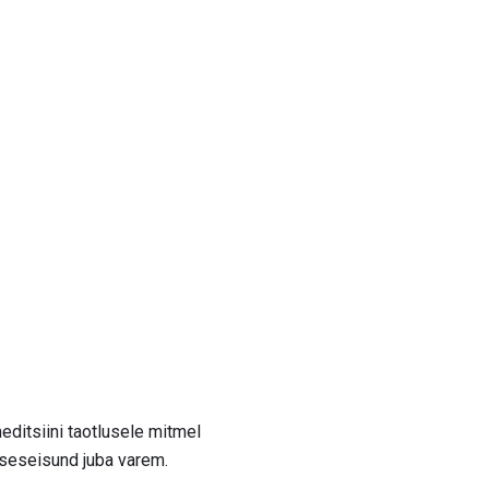
editsiini taotlusele mitmel
viseseisund juba varem.