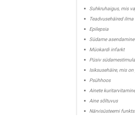
Suhkruhaigus, mis va
Teadvusehäired ilma 
Epilepsia
Südame asendamine
Müokardi infarkt
Püsiv südamestimula
Isiksusehäire, mis on
Psühhoos
Ainete kuritarvitamin
Aine sõltuvus
Närvisüsteemi funkts