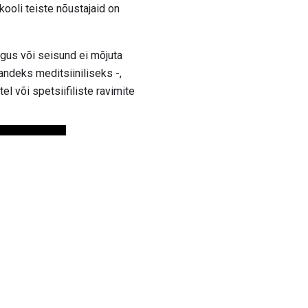
ooli teiste nõustajaid on
aigus või seisund ei mõjuta
andeks meditsiiniliseks -,
el või spetsiifiliste ravimite