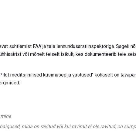
vat suhtlemist FAA ja teie lennundusarstiinspektoriga. Sageli nõ
hhiaatrist või mõnelt teiselt isikult, kes dokumenteerib teie seis
"Pilot meditsiinilised küsimused ja vastused" kohaselt on tavapä
järgmised:
amine
gused, mida on ravitud või kui ravimit ei ole ravitud, on sümpto