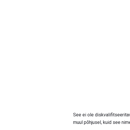
See ei ole diskvalifitseerit
muul põhjusel, kuid see nime