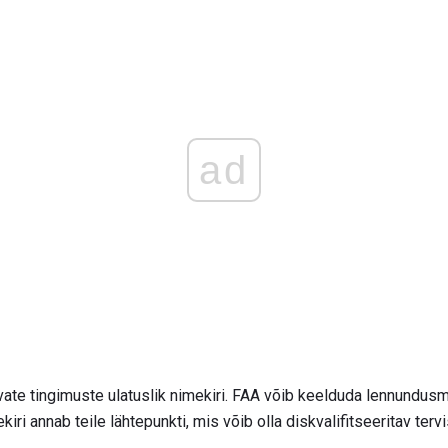
ad
avate tingimuste ulatuslik nimekiri. FAA võib keelduda lennundusm
kiri annab teile lähtepunkti, mis võib olla diskvalifitseeritav ter