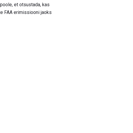
poole, et otsustada, kas
ite FAA erimissiooni jaoks