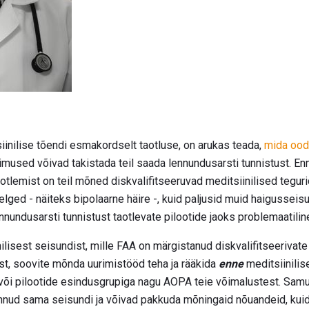
iinilise tõendi esmakordselt taotluse, on arukas teada,
mida ooda
gimused võivad takistada teil saada lennundusarsti tunnistust. E
otlemist on teil mõned diskvalifitseeruvad meditsiinilised tegur
lged - näiteks bipolaarne häire -, kuid paljusid muid haigusseis
nnundusarsti tunnistust taotlevate pilootide jaoks problemaatilin
nilisest seisundist, mille FAA on märgistanud diskvalifitseerivate
t, soovite mõnda uurimistööd teha ja rääkida
enne
meditsiinilis
või pilootide esindusgrupiga nagu AOPA teie võimalustest. Samut
annud sama seisundi ja võivad pakkuda mõningaid nõuandeid, k