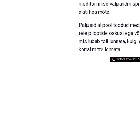
meditsiinilise väljaandmispr
alati hea mõte.
Paljusid allpool toodud medit
teie pilootide oskusi ega v
mis lubab teil lennata, kuigi
korral mitte lennata.