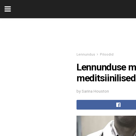
Lennundus
Piloodid
Lennunduse me
meditsiinilise
by Sarina Houston