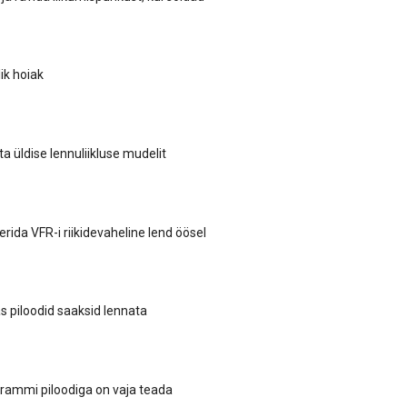
lik hoiak
a üldise lennuliikluse mudelit
rida VFR-i riikidevaheline lend öösel
das piloodid saaksid lennata
grammi piloodiga on vaja teada