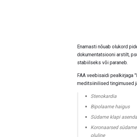
Enamasti nõuab olukord pide
dokumentatsiooni arstilt, psü
stabiilseks või paraneb.
FAA veebisaidi pealkirjaga 
meditsiinilised tingimused 
Stenokardia
Bipolaarne haigus
Südame klapi asend
Koronaarsed südamehai
oluline