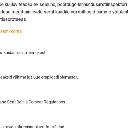
sse kuuluv teadaolev seisund, pöörduge lennundusarstiinspektori 
stuse meditsiinilisele sertifikaadile või milliseid samme võtaks
otlusprotsess.
ksami kohta
s: kuidas valida lennukool
eaksid vältima iga uue erapiloodi olemasolu
lane Seat Belt ja Carseat Regulations
ja ravida liikumispuhkust, kui sõidad