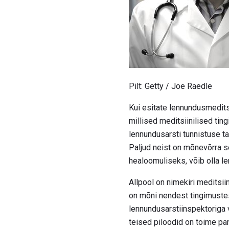
Pilt: Getty / Joe Raedle
Kui esitate lennundusmedits
millised meditsiinilised tin
lennundusarsti tunnistuse ta
Paljud neist on mõnevõrra se
healoomuliseks, võib olla le
Allpool on nimekiri meditsii
on mõni nendest tingimustes
lennundusarstiinspektoriga 
teised piloodid on toime p