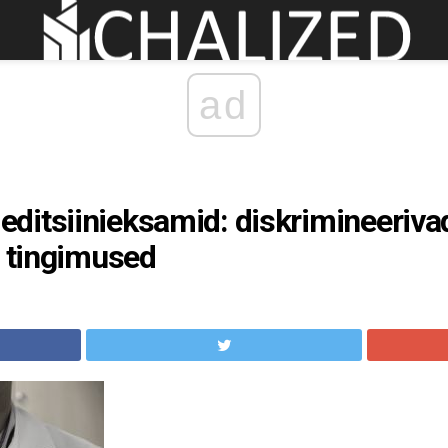
ad
ditsiinieksamid: diskrimineeriva
d tingimused