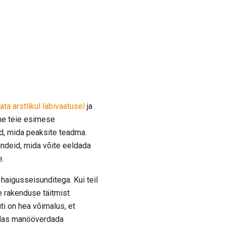
ta arstlikul läbivaatusel
ja
nne teie esimese
id, mida peaksite teadma.
undeid, mida võite eeldada
e.
 haigusseisunditega. Kui teil
e rakenduse täitmist
i on hea võimalus, et
uidas manööverdada