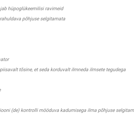
jab hüpoglükeemilisi ravimeid
rahuldava põhjuse selgitamata
ator
 piisavalt tõsine, et seda korduvalt ilmneda ilmsete tegudega
e
iooni (de) kontrolli mööduva kadumisega ilma põhjuse selgitam