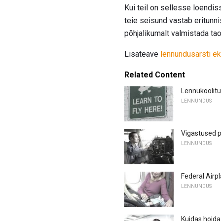
Kui teil on sellesse loendi
teie seisund vastab eritunni
põhjalikumalt valmistada ta
Lisateave
lennundusarsti e
Related Content
Lennukoolitu
LENNUNDUS
Vigastused p
LENNUNDUS
Federal Airp
LENNUNDUS
Kuidas hoida 