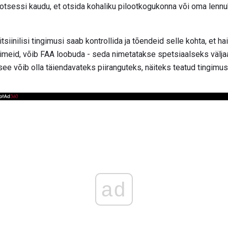
otsessi kaudu, et otsida kohaliku pilootkogukonna või oma lennuk
siinilisi tingimusi saab kontrollida ja tõendeid selle kohta, et h
õimeid, võib FAA loobuda - seda nimetatakse spetsiaalseks välja
 see võib olla täiendavateks piiranguteks, näiteks teatud tingimust
ad