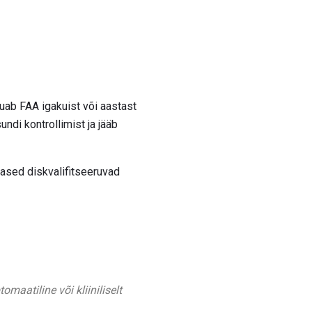
uab FAA igakuist või aastast
undi kontrollimist ja jääb
rased diskvalifitseeruvad
maatiline või kliiniliselt